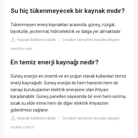
Su hiç tükenmeyecek bir kaynak mıdır?
Tükenmeyen enerji kaynakları arasında; güneş, rüzgâr,
biyokütle, jeotermal, hidroelektrik ve dalga yer almaktadır.
Kaynak kaldırma talebi
Cevabın tamamını burada okuyun:
|
semtrio.com
En temiz enerji kaynağı nedir?
Güneş enerjisi en önemli ve en yoğun olarak kullanılan temiz
enerji kaynağıdır. Güneş enerjisi ile hem hanenin hem de
sanayi kuruluşlarının elektrik enerjisine olan ihtiyacı
karşılanabilir. Güneş panelleri sayesinde bir evin hem ısınma,
sıcak su elde etme hem de diğer elektrik ihtiyacının
giderilmesi sağlanır.
Kaynak kaldırma talebi
Cevabın tamamını burada okuyun:
|
incitas.com.tr