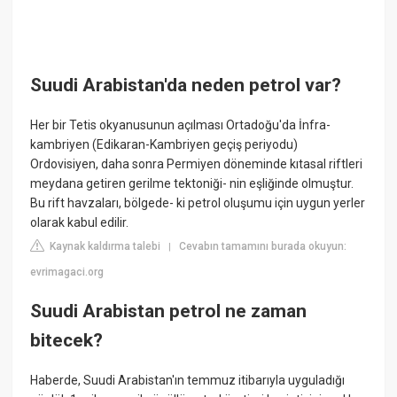
Suudi Arabistan'da neden petrol var?
Her bir Tetis okyanusunun açılması Ortadoğu'da İnfra-
kambriyen (Edikaran-Kambriyen geçiş periyodu)
Ordovisiyen, daha sonra Permiyen döneminde kıtasal riftleri
meydana getiren gerilme tektoniği- nin eşliğinde olmuştur.
Bu rift havzaları, bölgede- ki petrol oluşumu için uygun yerler
olarak kabul edilir.
Kaynak kaldırma talebi
Cevabın tamamını burada okuyun:
|
evrimagaci.org
Suudi Arabistan petrol ne zaman
bitecek?
Haberde, Suudi Arabistan'ın temmuz itibarıyla uyguladığı