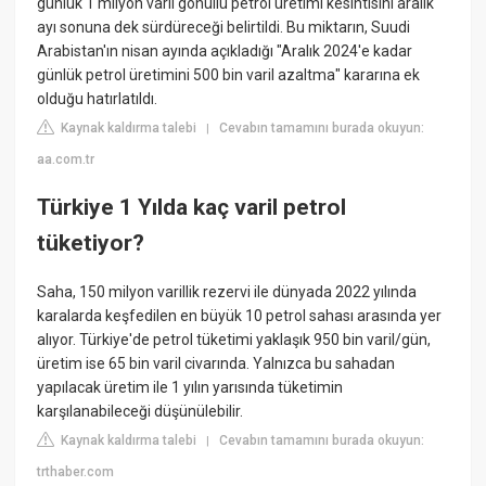
günlük 1 milyon varil gönüllü petrol üretimi kesintisini aralık
ayı sonuna dek sürdüreceği belirtildi. Bu miktarın, Suudi
Arabistan'ın nisan ayında açıkladığı "Aralık 2024'e kadar
günlük petrol üretimini 500 bin varil azaltma" kararına ek
olduğu hatırlatıldı.
Kaynak kaldırma talebi
Cevabın tamamını burada okuyun:
|
aa.com.tr
Türkiye 1 Yılda kaç varil petrol
tüketiyor?
Saha, 150 milyon varillik rezervi ile dünyada 2022 yılında
karalarda keşfedilen en büyük 10 petrol sahası arasında yer
alıyor. Türkiye'de petrol tüketimi yaklaşık 950 bin varil/gün,
üretim ise 65 bin varil civarında. Yalnızca bu sahadan
yapılacak üretim ile 1 yılın yarısında tüketimin
karşılanabileceği düşünülebilir.
Kaynak kaldırma talebi
Cevabın tamamını burada okuyun:
|
trthaber.com