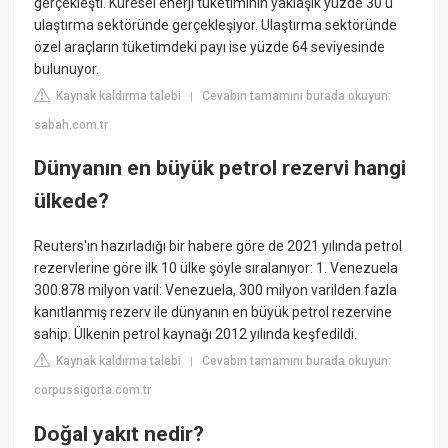
gerçekleşti. Küresel enerji tüketiminin yaklaşık yüzde 30'u
ulaştırma sektöründe gerçekleşiyor. Ulaştırma sektöründe
özel araçların tüketimdeki payı ise yüzde 64 seviyesinde
bulunuyor.
Kaynak kaldırma talebi
Cevabın tamamını burada okuyun:
|
sabah.com.tr
Dünyanın en büyük petrol rezervi hangi
ülkede?
Reuters'ın hazırladığı bir habere göre de 2021 yılında petrol
rezervlerine göre ilk 10 ülke şöyle sıralanıyor: 1. Venezuela
300.878 milyon varil: Venezuela, 300 milyon varilden fazla
kanıtlanmış rezerv ile dünyanın en büyük petrol rezervine
sahip. Ülkenin petrol kaynağı 2012 yılında keşfedildi.
Kaynak kaldırma talebi
Cevabın tamamını burada okuyun:
|
corpussigorta.com.tr
Doğal yakıt nedir?