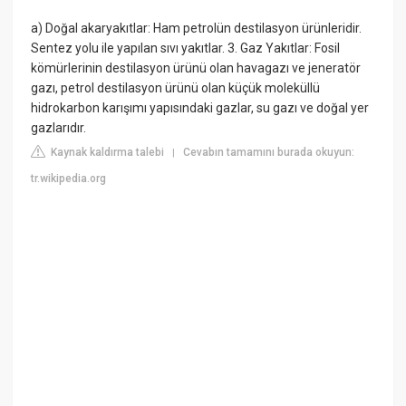
a) Doğal akaryakıtlar: Ham petrolün destilasyon ürünleridir.
Sentez yolu ile yapılan sıvı yakıtlar. 3. Gaz Yakıtlar: Fosil
kömürlerinin destilasyon ürünü olan havagazı ve jeneratör
gazı, petrol destilasyon ürünü olan küçük moleküllü
hidrokarbon karışımı yapısındaki gazlar, su gazı ve doğal yer
gazlarıdır.
Kaynak kaldırma talebi
Cevabın tamamını burada okuyun:
|
tr.wikipedia.org