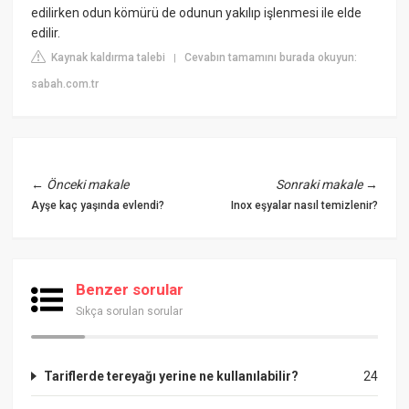
edilirken odun kömürü de odunun yakılıp işlenmesi ile elde
edilir.
Kaynak kaldırma talebi
Cevabın tamamını burada okuyun:
|
sabah.com.tr
←
Önceki makale
Sonraki makale
→
Ayşe kaç yaşında evlendi?
Inox eşyalar nasıl temizlenir?
Benzer sorular
Sıkça sorulan sorular
Tariflerde tereyağı yerine ne kullanılabilir?
24