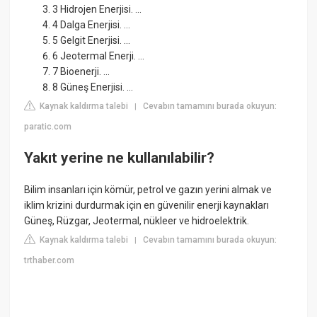
3 Hidrojen Enerjisi. ...
4 Dalga Enerjisi. ...
5 Gelgit Enerjisi. ...
6 Jeotermal Enerji. ...
7 Bioenerji. ...
8 Güneş Enerjisi. ...
Kaynak kaldırma talebi
Cevabın tamamını burada okuyun:
|
paratic.com
Yakıt yerine ne kullanılabilir?
Bilim insanları için kömür, petrol ve gazın yerini almak ve
iklim krizini durdurmak için en güvenilir enerji kaynakları
Güneş, Rüzgar, Jeotermal, nükleer ve hidroelektrik.
Kaynak kaldırma talebi
Cevabın tamamını burada okuyun:
|
trthaber.com