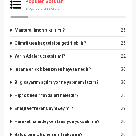
Popüler Sorular
Sıkça sorulan sorular
Mantara limon sıkılır mı?
25
Gümrükten kaç telefon getirilebilir?
25
Yarın Adalar ücretsiz mi?
22
Insana en çok benzeyen hayvan nedir?
36
Bilgisayarım açılmıyor ne yapmam lazım?
30
Hipnoz nedir faydaları nelerdir?
25
Enerji ve frekans aynı şey mi?
29
Hareket halindeyken tansiyon yükselir mi?
20
Baldo pirinç Gönen mi Trakya mı?
26