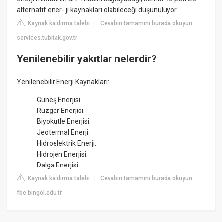
alternatif ener- ji kaynakları olabileceği düşünülüyor.
Kaynak kaldırma talebi
Cevabın tamamını burada okuyun:
|
services.tubitak.gov.tr
Yenilenebilir yakıtlar nelerdir?
Yenilenebilir Enerji Kaynakları:
Güneş Enerjisi.
Rüzgar Enerjisi.
Biyokütle Enerjisi.
Jeotermal Enerji.
Hidroelektrik Enerji.
Hidrojen Enerjisi.
Dalga Enerjisi.
Kaynak kaldırma talebi
Cevabın tamamını burada okuyun:
|
fbe.bingol.edu.tr