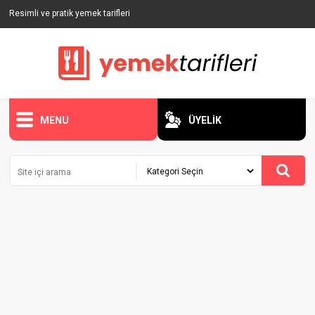
Resimli ve pratik yemek tarifleri
MENU
ÜYELİK