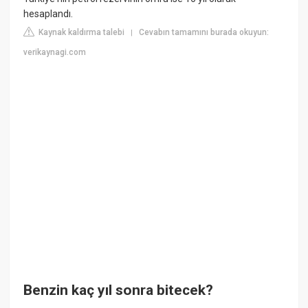
hesaplandı.
Kaynak kaldırma talebi
Cevabın tamamını burada okuyun:
|
verikaynagi.com
Benzin kaç yıl sonra bitecek?