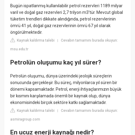
Bugün ispatlanmış kullanılabilir petrol rezervleri 1189 milyar
varil ve doğal gaz rezervleri 2,7 trilyon m3'tür. Mevcut global
tüketim trendleri dikkate alındığında, petrol rezervlerinin
ömrü 41 yıl, doğal gaz rezervlerinin ömrü 67 yıl olarak
öngörülmektedir.
Kaynak kaldırma talebi
Cevabın tamamını burada okuyun:
|
msu.edu.tr
Petrolün oluşumu kaç yıl sürer?
Petrolün oluşumu, dünya üzerindeki jeolojik süreçlerin
sonucunda gerçekleşir. Bu süreç, milyonlarca yıl süren bir
dönemi kapsamaktadır. Petrol, enerji ihtiyaçlarımızın büyük
bir kısmını karşılamada önemli bir kaynak olup, dünya
ekonomisindeki birçok sektöre katkı sağlamaktadır.
Kaynak kaldırma talebi
Cevabın tamamını burada okuyun:
|
asmiragroup.com
En ucuz enerji kaynağı nedir?