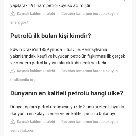
yapılarak 191 ham petrol kuyusu açılmıştır.
Kaynak kaldırma talebi
Cevabın tamamını burada okuyun:
|
enerji.gov.tr
Petrolü ilk bulan kişi kimdir?
Edwin Drake'in 1859 yılında Titusville, Pennsylvania
yakınlarındaki keşfi ve kuyudan petrolün fışkırması ilk gerçek
ve modern petrol kuyusu olarak kabul edilmektedir.
Kaynak kaldırma talebi
Cevabın tamamını burada okuyun:
|
tr.wikipedia.org
Dünyanın en kaliteli petrolü hangi ülke?
Dünya toplam petrol üretiminin yüzde 3'ünü üreten Libya'da
dünyanın en kolay işlenen ve en kaliteli petrolu bulunuyor.
Kaynak kaldırma talebi
Cevabın tamamını burada okuyun:
|
yenisafak.com