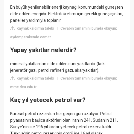
En büyük yenilenebilir enerji kaynağı konumundaki güneşten
elde edilen enerjidir. Elektrik üretimi için gerekli güneş ışınları,
paneller yardımıyla toplanır.
Kaynak kaldırma talebi
Cevabın tamamını burada okuyun:
|
aydemperakende.com.tr
Yapay yakıtlar nelerdir?
mineral yakıtlardan elde edilen suni yakıtlardır (kok,
jeneratör gazı, petrol rafineri gazı, akaryakıtlar).
Kaynak kaldırma talebi
Cevabın tamamını burada okuyun:
|
mme.deu.edu.tr
Kaç yıl yetecek petrol var?
Küresel petrol rezervleri her geçen gün azalıyor. Petrol
piyasasının başlıca aktörleri olan İran'ın 241, Sudan'ın 211,
Suriye'nin ise 196 yıl kadar yetecek petrol rezervi kaldı.
Türkiye'nin petrol rezervinin ömrü ise 16 yıl olarak