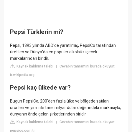
Pepsi Türklerin mi?
Pepsi, 1893 yılında ABD'de yaratılmış, PepsiCo tarafından
üretilen ve Dünya'da en popüler alkolsüz içecek
markalarından biridir.
Kaynak kaldırma talebi
Cevabın tamamını burada okuyun:
|
tr.wikipedia.org
Pepsi kaç ülkede var?
Bugün PepsiCo, 200'den fazla ülke ve bölgede satılan
ürünleri ve yirmi iki tane milyar dolar değerindeki markasıyla,
dünyanın önde gelen şirketlerinden biridir.
Kaynak kaldırma talebi
Cevabın tamamını burada okuyun:
|
pepsico.com.tr