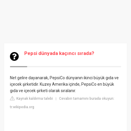
Pepsi dünyada kaçıncı sırada?
Net gelire dayanarak, PepsiCo dünyanın ikinci büyük gıda ve
içecek şirketidir. Kuzey Amerika içinde, PepsiCo en büyük
gıda ve içecek şirketi olarak sıralanır.
Kaynak kaldırma talebi
Cevabın tamamını burada okuyun:
|
tr.wikipedia.org