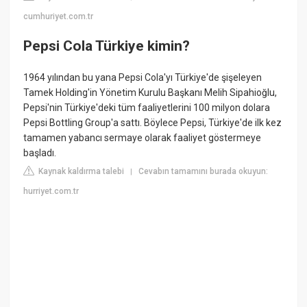
cumhuriyet.com.tr
Pepsi Cola Türkiye kimin?
1964 yılından bu yana Pepsi Cola'yı Türkiye'de şişeleyen
Tamek Holding'in Yönetim Kurulu Başkanı Melih Sipahioğlu,
Pepsi'nin Türkiye'deki tüm faaliyetlerini 100 milyon dolara
Pepsi Bottling Group'a sattı. Böylece Pepsi, Türkiye'de ilk kez
tamamen yabancı sermaye olarak faaliyet göstermeye
başladı.
Kaynak kaldırma talebi
Cevabın tamamını burada okuyun:
|
hurriyet.com.tr