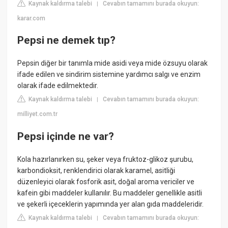
Kaynak kaldırma talebi
Cevabın tamamını burada okuyun:
|
karar.com
Pepsi ne demek tıp?
Pepsin diğer bir tanımla mide asidi veya mide özsuyu olarak
ifade edilen ve sindirim sistemine yardımcı salgı ve enzim
olarak ifade edilmektedir.
Kaynak kaldırma talebi
Cevabın tamamını burada okuyun:
|
milliyet.com.tr
Pepsi içinde ne var?
Kola hazırlanırken su, şeker veya fruktoz-glikoz şurubu,
karbondioksit, renklendirici olarak karamel, asitliği
düzenleyici olarak fosforik asit, doğal aroma vericiler ve
kafein gibi maddeler kullanılır. Bu maddeler genellikle asitli
ve şekerli içeceklerin yapımında yer alan gıda maddeleridir.
Kaynak kaldırma talebi
Cevabın tamamını burada okuyun:
|