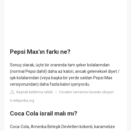
Pepsi Max'ın farkı ne?
Sonuç olarak, üçte bir oranında tam şeker kolalarından
(normal Pepsi dahil) daha az kalori, ancak geleneksel diyet /
ışık kolalarından (veya başka bir yerde satılan Pepsi Max
versiyonundan) daha fazla kalori içeriyordu.
Kaynak kaldırma talebi
Cevabın tamamını burada okuyun:
|
tr.wikipedia.org
Coca Cola israil malı mı?
Coca-Cola, Amerika Birleşik Devletleri kökenli, karamelize