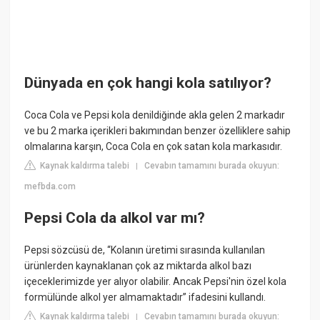
Dünyada en çok hangi kola satılıyor?
Coca Cola ve Pepsi kola denildiğinde akla gelen 2 markadır
ve bu 2 marka içerikleri bakımından benzer özelliklere sahip
olmalarına karşın, Coca Cola en çok satan kola markasıdır.
Kaynak kaldırma talebi
Cevabın tamamını burada okuyun:
|
mefbda.com
Pepsi Cola da alkol var mı?
Pepsi sözcüsü de, “Kolanın üretimi sırasında kullanılan
ürünlerden kaynaklanan çok az miktarda alkol bazı
içeceklerimizde yer alıyor olabilir. Ancak Pepsi'nin özel kola
formülünde alkol yer almamaktadır” ifadesini kullandı.
Kaynak kaldırma talebi
Cevabın tamamını burada okuyun:
|