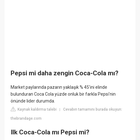
Pepsi mi daha zengin Coca-Cola mı?
Market paylarında pazarın yaklaşık % 45'ini elinde
bulunduran Coca Cola yüzde onluk bir farkla Pepsi'nin
önünde lider durumda.
Kaynak kaldırma talebi
Cevabın tamamını burada okuyun:
|
thebrandage.com
Ilk Coca-Cola mı Pepsi mi?