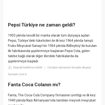
Pepsi Türkiye ne zaman geldi?
1903 yılında tescilli bir marka olarak tüm dünyaya açılan
Pepsi, Türkiye'deki tüketicileri ile ilk kez 1964 yılında tanıştı.
Fruko Meşrubat Sanayi'nin 1964 yılında AliBeyköy'de kurulan
ilk fabrikasında şişelenmeye başlanan Pepsi Cola, gelen
talebe bağlı olarak diğer illerdeki fabrikalarda da
şişelenmeye başladı.
Kaynak kaldırma talebi
Cevabın tamamını burada okuyun:
|
hurriyet.com.tr
Fanta Coca Colanın mı?
Fanta, The Coca-Cola Company firmasının ürettiği ve ilk kez
1940 yılında Nazi Almanyası'nda tanıtılan meyveli meşrubat