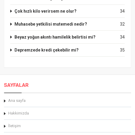
Çok hızlı kilo verirsem ne olur?
34
Muhasebe yetkilisi mutemedi nedir?
32
Beyaz yoğun akıntı hamilelik belirtisi mi?
34
Depremzede kredi çekebilir mi?
35
SAYFALAR
Ana sayfa
Hakkimizda
İletişim