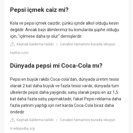
Pepsi içmek caiz mi?
Kola ve pepsi içmek caizdir; çünkü içinde alkol olduğu kesin
değildir. Ancak bazı âlimlerimiz bu konularda şüphe olduğu
için, "içilmese daha iyi olur" demişlerdir.
Kaynak kaldırma talebi
Cevabın tamamını burada okuyun:
|
twitter.com
Dünyada pepsi mi Coca-Cola mı?
Pepsi en büyük rakibi Coca-cola'dan, dünyada üretim tesisi
olarak 2 kat daha büyük ve fazla tesisi vardır, dünyada tüm
ülkelerde pepsi daha yaygındır, satış olarak pepsi en az 1,5
kat daha fazla satış yapmaktadır, fakat Pepsi reklama daha
fazla yatırım yaptığı için net karda Coca-Cola biraz daha
öndedir.
Kaynak kaldırma talebi
Cevabın tamamını burada okuyun:
|
tr.wikipedia.org