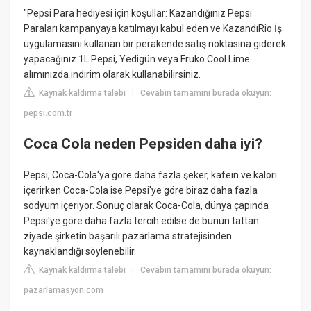
"Pepsi Para hediyesi için koşullar: Kazandığınız Pepsi
Paraları kampanyaya katılmayı kabul eden ve KazandıRio İş
uygulamasını kullanan bir perakende satış noktasına giderek
yapacağınız 1L Pepsi, Yedigün veya Fruko Cool Lime
alımınızda indirim olarak kullanabilirsiniz.
Kaynak kaldırma talebi
Cevabın tamamını burada okuyun:
|
pepsi.com.tr
Coca Cola neden Pepsiden daha iyi?
Pepsi, Coca-Cola'ya göre daha fazla şeker, kafein ve kalori
içerirken Coca-Cola ise Pepsi'ye göre biraz daha fazla
sodyum içeriyor. Sonuç olarak Coca-Cola, dünya çapında
Pepsi'ye göre daha fazla tercih edilse de bunun tattan
ziyade şirketin başarılı pazarlama stratejisinden
kaynaklandığı söylenebilir.
Kaynak kaldırma talebi
Cevabın tamamını burada okuyun:
|
pazarlamasyon.com