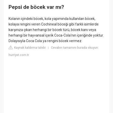
Pepsi de böcek var mı?
Kolanın içindeki böcek, kola yapımında kullanılan böcek,
kolaya rengini veren Cochineal böceği gibi farklı isimlerde
karşınıza çıkan herhangi bir böcek türü, böcek kanı veya
herhangi bir hayvansal içerik Coca-Cola'nın içeriğinde yoktur.
Dolayısıyla Coca Cola ya rengini böcek vermez.
Kaynak kaldırma talebi
Cevabın tamamını burada okuyun:
|
hurriyet.com.tr