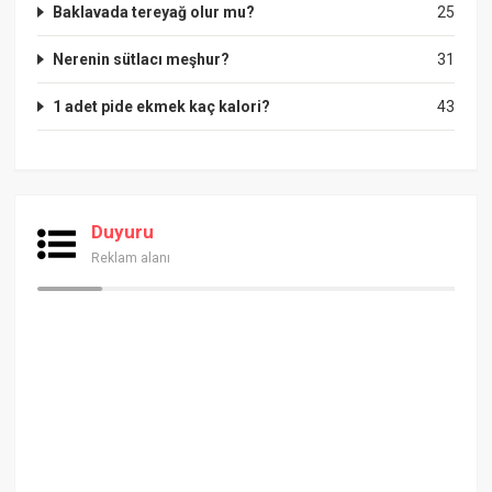
Baklavada tereyağ olur mu?
25
Nerenin sütlacı meşhur?
31
1 adet pide ekmek kaç kalori?
43
Duyuru
Reklam alanı