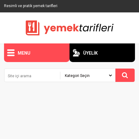
Resimli ve pratik yemek tarifleri
MENU
ÜYELİK