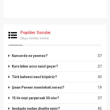
Popüler Sorular
Sıkça sorulan sorular
Kanserde ne yenmez?
37
Kuru biber acısı nasıl geçer?
27
Türk kahvesi nasıl köpürür?
43
Şivan Perwer memleketi neresi?
19
15 ile neyi çarparsak 30 olur?
37
Avokado neden diyette yenir?
45