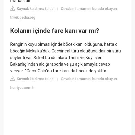
markasıdır.
Kaynak kaldırma talebi
Cevabın tamamını burada okuyun:
|
tr.wikipedia.org
Kolanın içinde fare kanı var mı?
Renginin koyu olması içinde böcek kanı olduğuna, hatta o
böceğin Meksika'daki Cochineal türü olduğuna dair bir sürü
söylenti var. Şirket bu iddialara Tarım ve Köy İşleri
Bakanlığı'ndan aldığı raporla ve şu açıklamayla cevap
veriyor: “Coca-Cola'da fare kanı da böcek de yoktur.
Kaynak kaldırma talebi
Cevabın tamamını burada okuyun:
|
hurriyet.com.tr