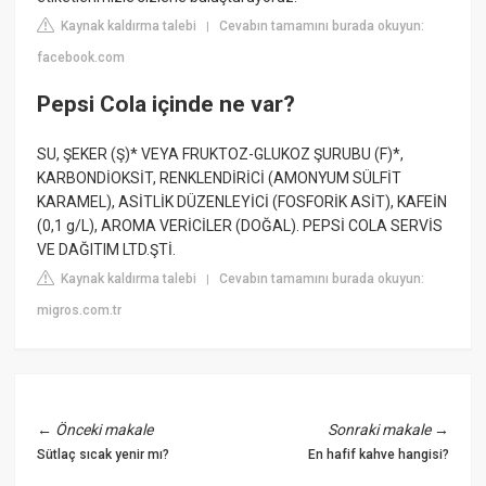
Kaynak kaldırma talebi
Cevabın tamamını burada okuyun:
|
facebook.com
Pepsi Cola içinde ne var?
SU, ŞEKER (Ş)* VEYA FRUKTOZ-GLUKOZ ŞURUBU (F)*,
KARBONDİOKSİT, RENKLENDİRİCİ (AMONYUM SÜLFİT
KARAMEL), ASİTLİK DÜZENLEYİCİ (FOSFORİK ASİT), KAFEİN
(0,1 g/L), AROMA VERİCİLER (DOĞAL). PEPSİ COLA SERVİS
VE DAĞITIM LTD.ŞTİ.
Kaynak kaldırma talebi
Cevabın tamamını burada okuyun:
|
migros.com.tr
←
Önceki makale
Sonraki makale
→
Sütlaç sıcak yenir mı?
En hafif kahve hangisi?