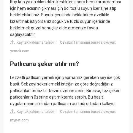
Küp küp ya da dilim dilim kestikten sonra hem kararmaması
için hem acısının çıkması için bol tuzlu suyun içerisine atıp
bekletebilirsiniz. Suyun içerisinde bekletirken özellikle
kızartmak istiyorsanız soğuk ve tuzlu suyun içerisinde
bekletmek güzel sonuçlar elde etmenize fayda
sağlayacaktır.
Kaynak kaldırma talebi
Cevabın tamamını burada okuyun:
|
yemek.com
Patlıcana şeker atılır mı?
Lezzetli patlıcan yemek için yapmamız gereken şey ise çok
basit: Sebzeyi sekerlemek! İsteğinize göre doğradığınız
patlıcanları temiz bir bezin üzerine serin. Bir avuç toz şekeri
patlıcanların üzerine eşit miktarda serpin. Bu basit
uygulamanın ardından patlıcanın acı tadı ortadan kalkıyor.
Kaynak kaldırma talebi
Cevabın tamamını burada okuyun:
|
mynet.com