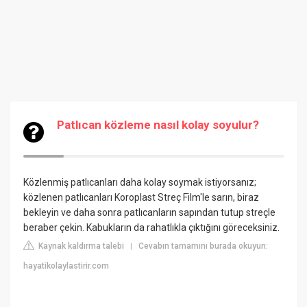
Patlıcan közleme nasıl kolay soyulur?
Közlenmiş patlıcanları daha kolay soymak istiyorsanız;
közlenen patlıcanları Koroplast Streç Film'le sarın, biraz
bekleyin ve daha sonra patlıcanların sapından tutup streçle
beraber çekin. Kabukların da rahatlıkla çıktığını göreceksiniz.
Kaynak kaldırma talebi
Cevabın tamamını burada okuyun:
|
hayatikolaylastirir.com