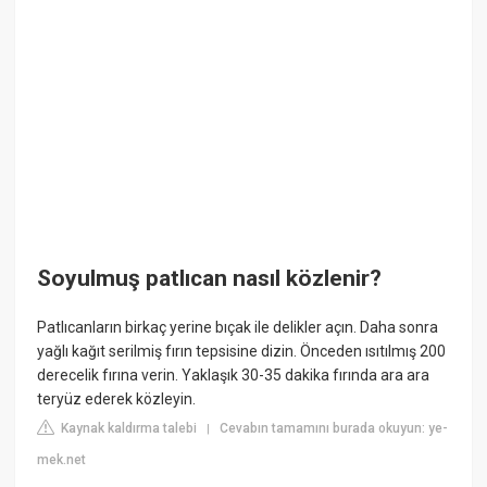
Soyulmuş patlıcan nasıl közlenir?
Patlıcanların birkaç yerine bıçak ile delikler açın. Daha sonra
yağlı kağıt serilmiş fırın tepsisine dizin. Önceden ısıtılmış 200
derecelik fırına verin. Yaklaşık 30-35 dakika fırında ara ara
teryüz ederek közleyin.
Kaynak kaldırma talebi
Cevabın tamamını burada okuyun: ye-
|
mek.net