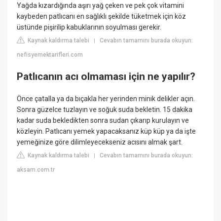
Yağda kızardığında aşırı yağ çeken ve pek çok vitamini
kaybeden patlıcanı en sağlıklı şekilde tüketmek için köz
üstünde pişirilip kabuklarının soyulması gerekir.
Kaynak kaldırma talebi
Cevabın tamamını burada okuyun:
|
nefisyemektarifleri.com
Patlıcanın acı olmaması için ne yapılır?
Önce çatalla ya da bıçakla her yerinden minik delikler açın.
Sonra güzelce tuzlayın ve soğuk suda bekletin. 15 dakika
kadar suda bekledikten sonra sudan çıkarıp kurulayın ve
közleyin. Patlıcanı yemek yapacaksanız küp küp ya da işte
yemeğinize göre dilimleyecekseniz acısını almak şart.
Kaynak kaldırma talebi
Cevabın tamamını burada okuyun:
|
aksam.com.tr