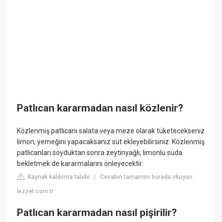
Patlıcan kararmadan nasıl közlenir?
Közlenmiş patlıcanı salata veya meze olarak tüketecekseniz
limon, yemeğini yapacaksanız süt ekleyebilirsiniz. Közlenmiş
patlıcanları soyduktan sonra zeytinyağlı, limonlu suda
bekletmek de kararmalarını önleyecektir.
Kaynak kaldırma talebi
Cevabın tamamını burada okuyun:
|
lezzet.com.tr
Patlıcan kararmadan nasıl pişirilir?