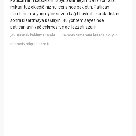
Patlıcanların kabuklarını soyup dilimleyin. Daha sonra bir
miktar tuz eklediğiniz su içerisinde bekletin. Patlıcan
dilimlerinin suyunu iyice süzüp kağıt havlu ile kuruladıktan
sonra kızartmaya başlayın. Bu yöntem sayesinde
patlıcanların yağ çekmesi ve acı lezzeti azalır.
Kaynak kaldırma talebi
Cevabın tamamını burada okuyun:
|
migrostv.migros.com.tr