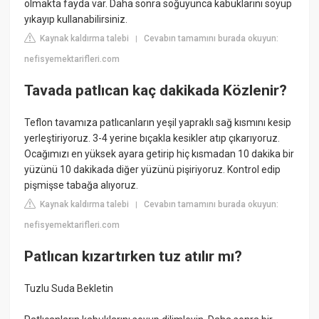
olmakta fayda var. Daha sonra soğuyunca kabuklarını soyup
yıkayıp kullanabilirsiniz.
Kaynak kaldırma talebi
Cevabın tamamını burada okuyun:
|
nefisyemektarifleri.com
Tavada patlıcan kaç dakikada Közlenir?
Teflon tavamıza patlıcanların yeşil yapraklı sağ kısmını kesip
yerleştiriyoruz. 3-4 yerine bıçakla kesikler atıp çıkarıyoruz.
Ocağımızı en yüksek ayara getirip hiç kısmadan 10 dakika bir
yüzünü 10 dakikada diğer yüzünü pişiriyoruz. Kontrol edip
pişmişse tabağa alıyoruz.
Kaynak kaldırma talebi
Cevabın tamamını burada okuyun:
|
nefisyemektarifleri.com
Patlıcan kızartırken tuz atılır mı?
Tuzlu Suda Bekletin