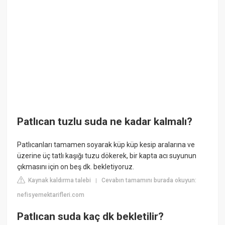
Patlıcan tuzlu suda ne kadar kalmalı?
Patlıcanları tamamen soyarak küp küp kesip aralarına ve
üzerine üç tatlı kaşığı tuzu dökerek, bir kapta acı suyunun
çıkmasını için on beş dk. bekletiyoruz.
Kaynak kaldırma talebi
Cevabın tamamını burada okuyun:
|
nefisyemektarifleri.com
Patlıcan suda kaç dk bekletilir?