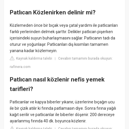
Patlıcan Közlenirken delinir mi?
Közlemeden önce bir bıçak veya çatal yardımı ile patlıcanları
farklı yerlerinden delmek şarttır. Delikler patlıcan pişerken
içerisindeki suyun buharlaşmasını sağlar. Patlıcanın tadı da
oturur ve yoğunlaşır. Patlıcanları dış kısımları tamamen
yanana kadar közlemeyin.
Kaynak kaldırma talebi
Cevabın tamamını burada okuyun:
|
rafinera.com
Patlıcan nasıl közlenir nefis yemek
tarifleri?
Patlıcanlar ve kapya biberler yıkanır, üzerlerine bıçağın ucu
ile bir çizik atılır ki fırında patlamasın diye. Sonra fırına yağılı
kağıt serilir ve patlıcanlar ile biberler döşenir. 200 dereceye
ayarlanmış fırında 40 dk. boyunca közlenir.
Kaynak kaldırma talebi
Cevabın tamamını burada okuyun:
|