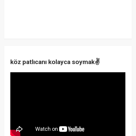
köz patlıcanı kolayca soymak✌