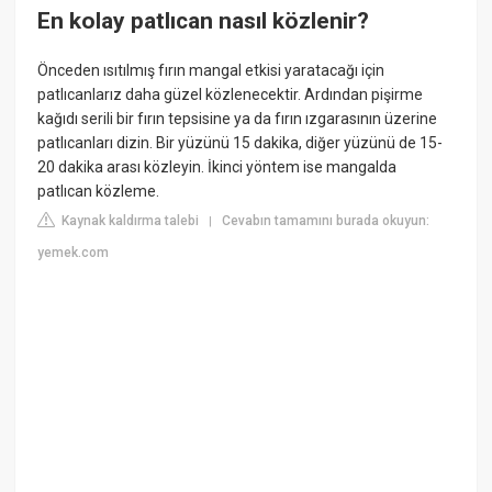
En kolay patlıcan nasıl közlenir?
Önceden ısıtılmış fırın mangal etkisi yaratacağı için
patlıcanlarız daha güzel közlenecektir. Ardından pişirme
kağıdı serili bir fırın tepsisine ya da fırın ızgarasının üzerine
patlıcanları dizin. Bir yüzünü 15 dakika, diğer yüzünü de 15-
20 dakika arası közleyin. İkinci yöntem ise mangalda
patlıcan közleme.
Kaynak kaldırma talebi
Cevabın tamamını burada okuyun:
|
yemek.com