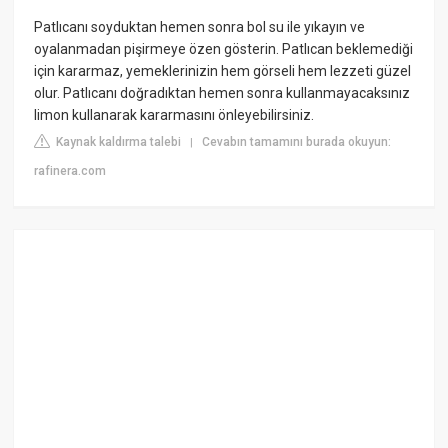
Patlıcanı soyduktan hemen sonra bol su ile yıkayın ve
oyalanmadan pişirmeye özen gösterin. Patlıcan beklemediği
için kararmaz, yemeklerinizin hem görseli hem lezzeti güzel
olur. Patlıcanı doğradıktan hemen sonra kullanmayacaksınız
limon kullanarak kararmasını önleyebilirsiniz.
Kaynak kaldırma talebi
Cevabın tamamını burada okuyun:
|
rafinera.com