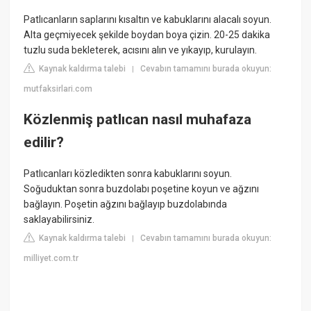
Patlıcanların saplarını kısaltın ve kabuklarını alacalı soyun.
Alta geçmiyecek şekilde boydan boya çizin. 20-25 dakika
tuzlu suda bekleterek, acısını alın ve yıkayıp, kurulayın.
Kaynak kaldırma talebi
Cevabın tamamını burada okuyun:
|
mutfaksirlari.com
Közlenmiş patlıcan nasıl muhafaza
edilir?
Patlıcanları közledikten sonra kabuklarını soyun.
Soğuduktan sonra buzdolabı poşetine koyun ve ağzını
bağlayın. Poşetin ağzını bağlayıp buzdolabında
saklayabilirsiniz.
Kaynak kaldırma talebi
Cevabın tamamını burada okuyun:
|
milliyet.com.tr