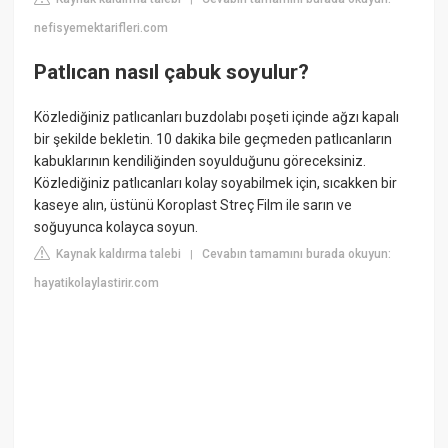
nefisyemektarifleri.com
Patlıcan nasıl çabuk soyulur?
Közlediğiniz patlıcanları buzdolabı poşeti içinde ağzı kapalı
bir şekilde bekletin. 10 dakika bile geçmeden patlıcanların
kabuklarının kendiliğinden soyulduğunu göreceksiniz.
Közlediğiniz patlıcanları kolay soyabilmek için, sıcakken bir
kaseye alın, üstünü Koroplast Streç Film ile sarın ve
soğuyunca kolayca soyun.
Kaynak kaldırma talebi
Cevabın tamamını burada okuyun:
|
hayatikolaylastirir.com