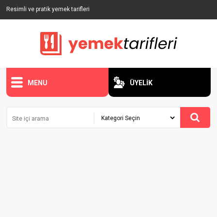
Resimli ve pratik yemek tarifleri
MENU
ÜYELİK