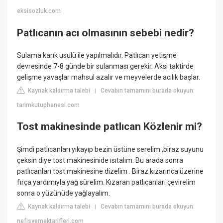
eksisozluk.com
Patlıcanın acı olmasının sebebi nedir?
Sulama karık usulü ile yapılmalıdır. Patlıcan yetişme
devresinde 7-8 günde bir sulanması gerekir. Aksi taktirde
gelişme yavaşlar mahsul azalır ve meyvelerde acılık başlar.
Kaynak kaldırma talebi
Cevabın tamamını burada okuyun:
|
tarimkutuphanesi.com
Tost makinesinde patlıcan Közlenir mi?
Şimdi patlıcanları yıkayıp bezin üstüne serelim ,biraz suyunu
çeksin diye tost makinesinide ısıtalım. Bu arada sonra
patlıcanları tost makinesine dizelim . Biraz kızarınca üzerine
fırça yardımıyla yağ sürelim. Kızaran patlıcanları çevirelim
sonra o yüzünüde yağlayalım.
Kaynak kaldırma talebi
Cevabın tamamını burada okuyun:
|
nefisyemektarifleri.com