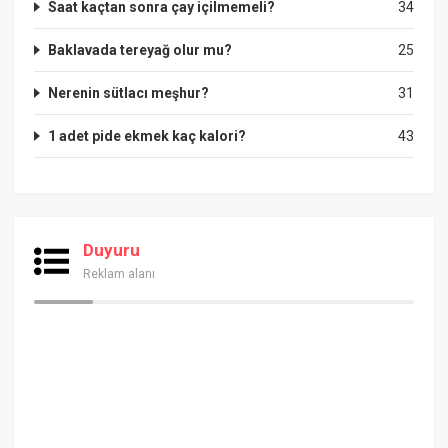
Saat kaçtan sonra çay içilmemeli?
34
Baklavada tereyağ olur mu?
25
Nerenin sütlacı meşhur?
31
1 adet pide ekmek kaç kalori?
43
Duyuru
Reklam alanı