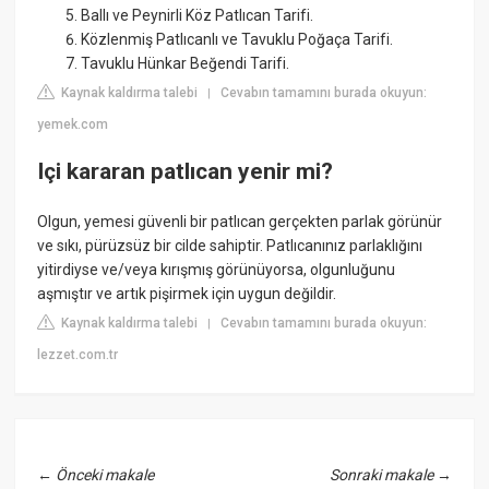
Ballı ve Peynirli Köz Patlıcan Tarifi.
Közlenmiş Patlıcanlı ve Tavuklu Poğaça Tarifi.
Tavuklu Hünkar Beğendi Tarifi.
Kaynak kaldırma talebi
Cevabın tamamını burada okuyun:
|
yemek.com
Içi kararan patlıcan yenir mi?
Olgun, yemesi güvenli bir patlıcan gerçekten parlak görünür
ve sıkı, pürüzsüz bir cilde sahiptir. Patlıcanınız parlaklığını
yitirdiyse ve/veya kırışmış görünüyorsa, olgunluğunu
aşmıştır ve artık pişirmek için uygun değildir.
Kaynak kaldırma talebi
Cevabın tamamını burada okuyun:
|
lezzet.com.tr
←
Önceki makale
Sonraki makale
→