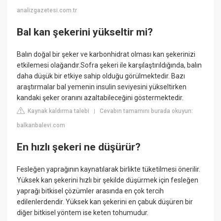
analizgazetesi.com.tr
Bal kan şekerini yükseltir mi?
Balın doğal bir şeker ve karbonhidrat olması kan şekerinizi
etkilemesi olağandır.Sofra şekeri ile karşılaştırıldığında, balın
daha düşük bir etkiye sahip olduğu görülmektedir. Bazı
araştırmalar bal yemenin insulin seviyesini yükseltirken
kandaki şeker oranını azaltabileceğini göstermektedir.
Kaynak kaldırma talebi
Cevabın tamamını burada okuyun:
|
balkanbalevi.com
En hızlı şekeri ne düşürür?
Fesleğen yaprağının kaynatılarak birlikte tüketilmesi önerilir.
Yüksek kan şekerini hızlı bir şekilde düşürmek için fesleğen
yaprağı bitkisel çözümler arasında en çok tercih
edilenlerdendir. Yüksek kan şekerini en çabuk düşüren bir
diğer bitkisel yöntem ise keten tohumudur.