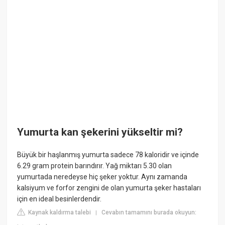
Yumurta kan şekerini yükseltir mi?
Büyük bir haşlanmış yumurta sadece 78 kaloridir ve içinde
6.29 gram protein barındırır. Yağ miktarı 5.30 olan
yumurtada neredeyse hiç şeker yoktur. Aynı zamanda
kalsiyum ve forfor zengini de olan yumurta şeker hastaları
için en ideal besinlerdendir.
Kaynak kaldırma talebi
Cevabın tamamını burada okuyun:
|