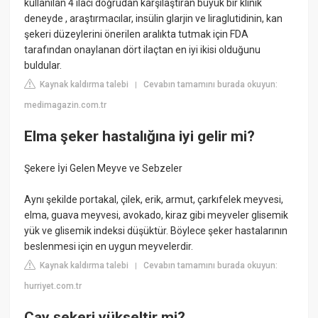
kullanılan 4 ilacı doğrudan karşılaştıran büyük bir klinik
deneyde , araştırmacılar, insülin glarjin ve liraglutidinin, kan
şekeri düzeylerini önerilen aralıkta tutmak için FDA
tarafından onaylanan dört ilaçtan en iyi ikisi olduğunu
buldular.
Kaynak kaldırma talebi
Cevabın tamamını burada okuyun:
|
medimagazin.com.tr
Elma şeker hastalığına iyi gelir mi?
Şekere İyi Gelen Meyve ve Sebzeler
Aynı şekilde portakal, çilek, erik, armut, çarkıfelek meyvesi,
elma, guava meyvesi, avokado, kiraz gibi meyveler glisemik
yük ve glisemik indeksi düşüktür. Böylece şeker hastalarının
beslenmesi için en uygun meyvelerdir.
Kaynak kaldırma talebi
Cevabın tamamını burada okuyun:
|
hurriyet.com.tr
Çay şekeri yükseltir mi?