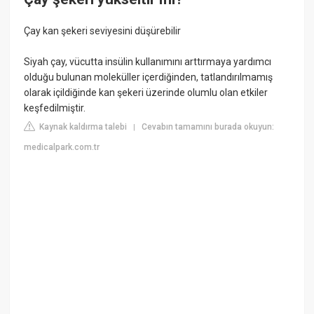
Çay kan şekeri seviyesini düşürebilir
Siyah çay, vücutta insülin kullanımını arttırmaya yardımcı
olduğu bulunan moleküller içerdiğinden, tatlandırılmamış
olarak içildiğinde kan şekeri üzerinde olumlu olan etkiler
keşfedilmiştir.
Kaynak kaldırma talebi
Cevabın tamamını burada okuyun:
|
medicalpark.com.tr