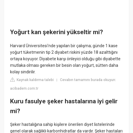
Yoğurt kan şekerini yükseltir mi?
Harvard Üniversitesi'nde yapılan bir çalışma; günde 1 kase
yoğurt tüketmenin tip 2 diyabet riskini yüzde 18 azalttığını
ortaya koyuyor. Diyabete karşı önleyici olduğu gibi diyabette
mutlaka olması gereken bir besin olan yoğurt, sütten daha
kolay sindirilir.
Kaynak kaldırma talebi
Cevabın tamamını burada okuyun:
|
acibadem.com.tr
Kuru fasulye şeker hastalarına iyi gelir
mi?
Şeker hastalığına sahip kişilere önerilen diyet listelerinde
genel olarak sağlıklı karbonhidratlar da vardır. Şeker hastaları