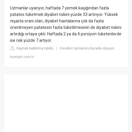
Uzmanlar uyarıyor, haftada 7 yemek kaşığından fazla
patates tüketmek diyabet riskini yüzde 33 artırıyor. Yüksek
nişasta oranı olan, diyabet hastalarına çok da fazla
önerilmeyen patatesin fazla tüketilmesinin de diyabet riskini
artırdığı ortaya çıktı. Haftada 2 ya da 4 porsiyon tüketenlerde
ise risk yüzde 7 artıyor.
Kaynak kaldırma talebi
Cevabın tamamını burada okuyun:
|
hurriyet.com.tr