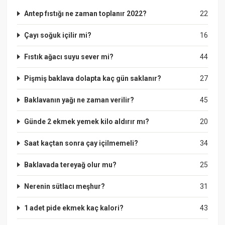
Antep fıstığı ne zaman toplanır 2022?
22
Çayı soğuk içilir mi?
16
Fıstık ağacı suyu sever mi?
44
Pişmiş baklava dolapta kaç gün saklanır?
27
Baklavanın yağı ne zaman verilir?
45
Günde 2 ekmek yemek kilo aldırır mı?
20
Saat kaçtan sonra çay içilmemeli?
34
Baklavada tereyağ olur mu?
25
Nerenin sütlacı meşhur?
31
1 adet pide ekmek kaç kalori?
43