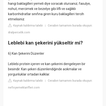
hangi baklagilleri yemeli diye soracak olursanız; fasulye,
nohut, mercimek ve bezelye gibi lifli ve sağlıklı
karbonhidratlar sınıfına giren kuru baklagilleri tercih
etmelisiniz.
Kaynak kaldırma talebi
Cevabın tamamını burada okuyun:
|
dralpercelik.com
Leblebi kan şekerini yükseltir mi?
6) Kan Şekerini Düzenler
Leblebi protein içeren ve kan şekerini dengeleyen bir
besindir. Kan şekeri düzenlendiğinde acıkmalar ve
yorgunluklar ortadan kalklar.
Kaynak kaldırma talebi
Cevabın tamamını burada okuyun:
|
nefisyemektarifleri.com