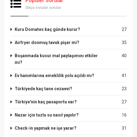
Popüler Sorular
Sıkça sorulan sorular
Kuru Domates kaç günde kurur?
27
Airfryer donmuş tavuk pişer mi?
35
Boşanmada kusur mal paylaşımını etkiler
40
mi?
Ev hanımlarına emeklilik yolu açıldı mı?
41
Türkiyede kaç tane cezaevi?
23
Türkiye'nin kaç pasaportu var?
27
Nazar için tuzlu su nasıl yapılır?
16
Check-in yapmak ne işe yarar?
31