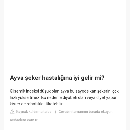
Ayva şeker hastalığına iyi gelir mi?
Glisemik indeksi düşük olan ayva bu sayede kan şekerini çok
hızlı yükseltmez. Bu nedenle diyabeti olan veya diyet yapan
kişiler de rahatlıkla tüketebilir.
Kaynak kaldırma talebi
Cevabın tamamını burada okuyun:
|
acibadem.com.tr