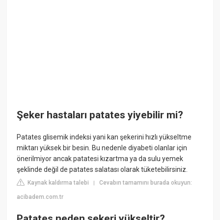
Şeker hastaları patates yiyebilir mi?
Patates glisemik indeksi yani kan şekerini hızlı yükseltme
miktarı yüksek bir besin. Bu nedenle diyabeti olanlar için
önerilmiyor ancak patatesi kızartma ya da sulu yemek
şeklinde değil de patates salatası olarak tüketebilirsiniz.
Kaynak kaldırma talebi
Cevabın tamamını burada okuyun:
|
acibadem.com.tr
Patates neden şekeri yükseltir?