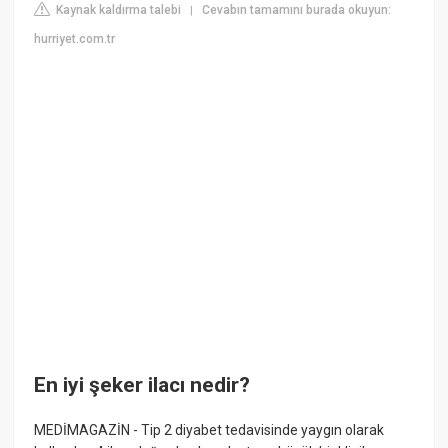
Kaynak kaldırma talebi
Cevabın tamamını burada okuyun:
|
hurriyet.com.tr
En iyi şeker ilacı nedir?
MEDİMAGAZİN - Tip 2 diyabet tedavisinde yaygın olarak