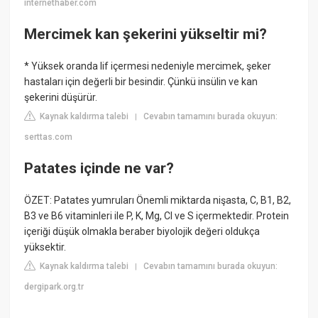
internethaber.com
Mercimek kan şekerini yükseltir mi?
* Yüksek oranda lif içermesi nedeniyle mercimek, şeker
hastaları için değerli bir besindir. Çünkü insülin ve kan
şekerini düşürür.
Kaynak kaldırma talebi
Cevabın tamamını burada okuyun:
|
serttas.com
Patates içinde ne var?
ÖZET: Patates yumruları Önemli miktarda nişasta, C, B1, B2,
B3 ve B6 vitaminleri ile P, K, Mg, CI ve S içermektedir. Protein
içeriği düşük olmakla beraber biyolojik değeri oldukça
yüksektir.
Kaynak kaldırma talebi
Cevabın tamamını burada okuyun:
|
dergipark.org.tr