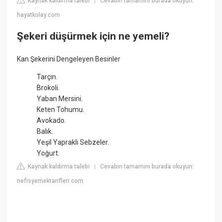
Kaynak kaldırma talebi
Cevabın tamamını burada okuyun:
|
hayatkolay.com
Şekeri düşürmek için ne yemeli?
Kan Şekerini Dengeleyen Besinler
Tarçın.
Brokoli.
Yaban Mersini.
Keten Tohumu.
Avokado.
Balık.
Yeşil Yapraklı Sebzeler.
Yoğurt.
Kaynak kaldırma talebi
Cevabın tamamını burada okuyun:
|
nefisyemektarifleri.com