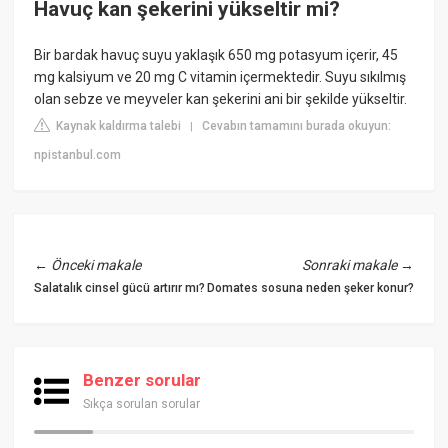
Havuç kan şekerini yükseltir mi?
Bir bardak havuç suyu yaklaşık 650 mg potasyum içerir, 45
mg kalsiyum ve 20 mg C vitamin içermektedir. Suyu sıkılmış
olan sebze ve meyveler kan şekerini ani bir şekilde yükseltir.
Kaynak kaldırma talebi
Cevabın tamamını burada okuyun:
|
npistanbul.com
←
Önceki makale
Sonraki makale
→
Salatalık cinsel gücü artırır mı?
Domates sosuna neden şeker konur?
Benzer sorular
Sıkça sorulan sorular