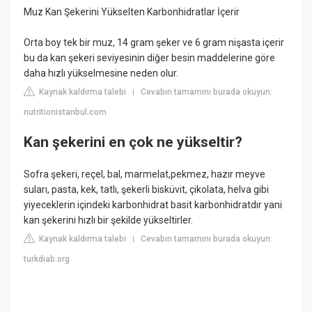
Muz Kan Şekerini Yükselten Karbonhidratlar İçerir
Orta boy tek bir muz, 14 gram şeker ve 6 gram nişasta içerir
bu da kan şekeri seviyesinin diğer besin maddelerine göre
daha hızlı yükselmesine neden olur.
Kaynak kaldırma talebi
Cevabın tamamını burada okuyun:
|
nutritionistanbul.com
Kan şekerini en çok ne yükseltir?
Sofra şekeri, reçel, bal, marmelat,pekmez, hazır meyve
suları, pasta, kek, tatlı, şekerli bisküvit, çikolata, helva gibi
yiyeceklerin içindeki karbonhidrat basit karbonhidratdır yani
kan şekerini hızlı bir şekilde yükseltirler.
Kaynak kaldırma talebi
Cevabın tamamını burada okuyun:
|
turkdiab.org