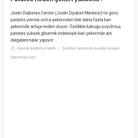
Joslin Diabetes Center (Joslin Diyabet Merkezi)'ne göre,
patates yemek sofra şekerinden bile daha fazla kan
şekerinde artışa neden oluyor. Özellikle kabuğu soyulmuş
patates yüksek glisemik indeksiyle kan şekerinde ani
dalgalanmalar yapıyor.
Kaynak kaldırma talebi
Cevabın tamamını burada okuyun:
|
haberturk.com