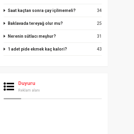
Saat kaçtan sonra çay içilmemeli?
34
Baklavada tereyağ olur mu?
25
Nerenin sütlacı meşhur?
31
1 adet pide ekmek kaç kalori?
43
Duyuru
Reklam alanı