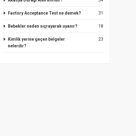
Akasya Durağı Alev kimdir?
34
Factory Acceptance Test ne demek?
31
Bebekler neden sıçrayarak uyanır?
18
Kimlik yerine geçen belgeler
23
nelerdir?