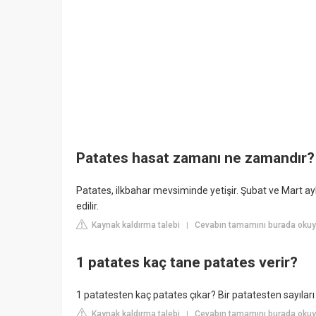
Patates hasat zamanı ne zamandır?
Patates, ilkbahar mevsiminde yetişir. Şubat ve Mart a
edilir.
Kaynak kaldırma talebi
Cevabın tamamını burada okuyu
|
1 patates kaç tane patates verir?
1 patatesten kaç patates çıkar? Bir patatesten sayılar
Kaynak kaldırma talebi
Cevabın tamamını burada oku
|