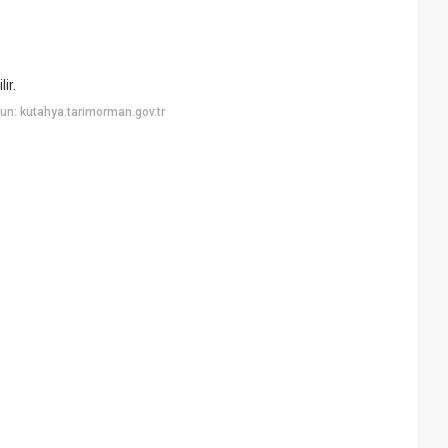
ir.
n: kutahya.tarimorman.gov.tr