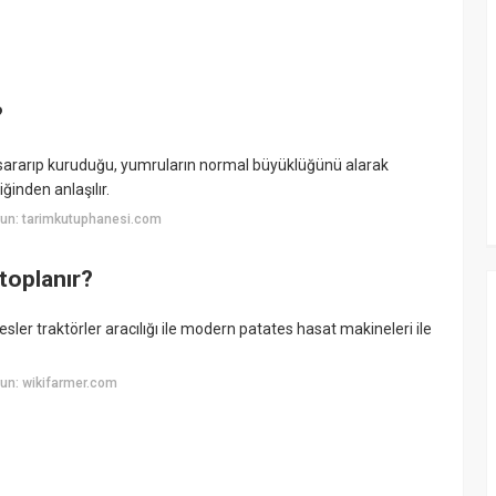
?
 sararıp kuruduğu, yumruların normal büyüklüğünü alarak
ğinden anlaşılır.
un: tarimkutuphanesi.com
toplanır?
esler traktörler aracılığı ile modern patates hasat makineleri ile
un: wikifarmer.com