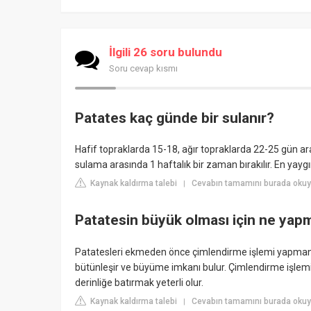
İlgili 26 soru bulundu
Soru cevap kısmı
Patates kaç günde bir sulanır?
Hafif topraklarda 15-18, ağır topraklarda 22-25 gün ara
sulama arasında 1 haftalık bir zaman bırakılır. En yayg
Kaynak kaldırma talebi
Cevabın tamamını burada okuy
|
Patatesin büyük olması için ne yapm
Patatesleri ekmeden önce çimlendirme işlemi yapmanız
bütünleşir ve büyüme imkanı bulur. Çimlendirme işlemi i
derinliğe batırmak yeterli olur.
Kaynak kaldırma talebi
Cevabın tamamını burada okuy
|