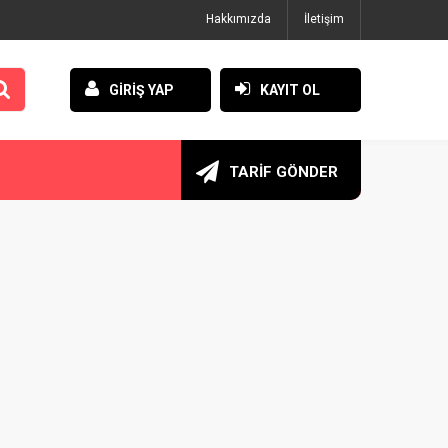
Hakkımızda
İletişim
GİRİŞ YAP
KAYIT OL
TARİF GÖNDER