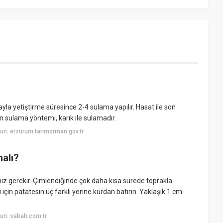
yla yetiştirme süresince 2-4 sulama yapılır. Hasat ile son
ın sulama yöntemi, karık ile sulamadır.
un: erzurum.tarimorman.gov.tr
alı?
 gerekir. Çimlendiğinde çok daha kısa sürede toprakla
çin patatesin üç farklı yerine kürdan batırın. Yaklaşık 1 cm
un: sabah.com.tr