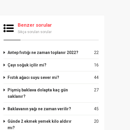
Benzer sorular
Sıkça sorulan sorular
Antep fıstığı ne zaman toplanır 2022?
22
Çayı soğuk içilir mi?
16
Fıstık ağacı suyu sever mi?
44
Pişmiş baklava dolapta kaç gün
27
saklanır?
Baklavanın yağı ne zaman verilir?
45
Günde 2 ekmek yemek kilo aldırır
20
mı?