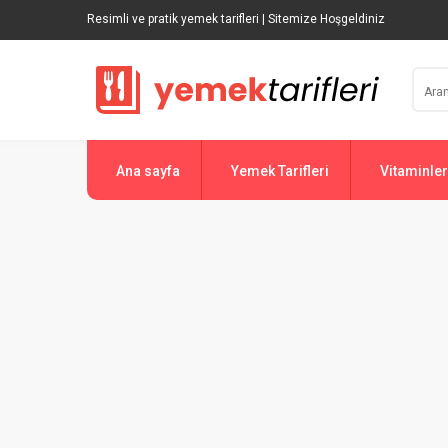
Resimli ve pratik yemek tarifleri | Sitemize Hoşgeldiniz
Ana sayfa
Yemek Tarifleri
Vitaminler