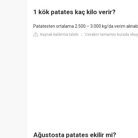
1 kök patates kaç kilo verir?
Patatesten ortalama 2.500 – 3.000 kg/da verim alınabil
Kaynak kaldırma talebi
Cevabın tamamını burada okuyu
|
Ağustosta patates ekilir mi?