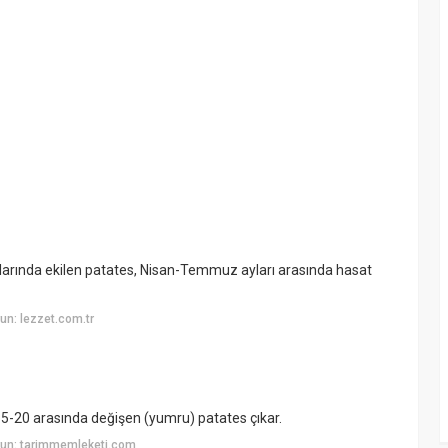
ylarında ekilen patates, Nisan-Temmuz ayları arasında hasat
n: lezzet.com.tr
ı 5-20 arasında değişen (yumru) patates çıkar.
yun: tarimmemleketi.com