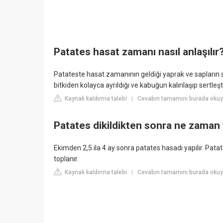
Patates hasat zamanı nasıl anlaşılır
Patateste hasat zamanının geldiği yaprak ve sapların
bitkiden kolayca ayrıldığı ve kabuğun kalınlaşıp sertleşti
Kaynak kaldırma talebi
Cevabın tamamını burada okuy
|
Patates dikildikten sonra ne zaman 
Ekimden 2,5 ila 4 ay sonra patates hasadı yapılır. Patat
toplanır.
Kaynak kaldırma talebi
Cevabın tamamını burada okuy
|