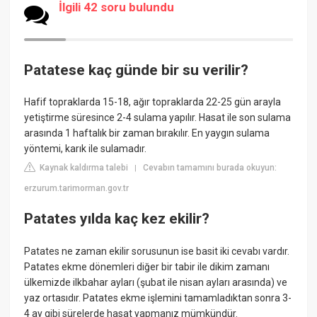
İlgili 42 soru bulundu
Patatese kaç günde bir su verilir?
Hafif topraklarda 15-18, ağır topraklarda 22-25 gün arayla
yetiştirme süresince 2-4 sulama yapılır. Hasat ile son sulama
arasında 1 haftalık bir zaman bırakılır. En yaygın sulama
yöntemi, karık ile sulamadır.
Kaynak kaldırma talebi
Cevabın tamamını burada okuyun:
|
erzurum.tarimorman.gov.tr
Patates yılda kaç kez ekilir?
Patates ne zaman ekilir sorusunun ise basit iki cevabı vardır.
Patates ekme dönemleri diğer bir tabir ile dikim zamanı
ülkemizde ilkbahar ayları (şubat ile nisan ayları arasında) ve
yaz ortasıdır. Patates ekme işlemini tamamladıktan sonra 3-
4 ay gibi sürelerde hasat yapmanız mümkündür.