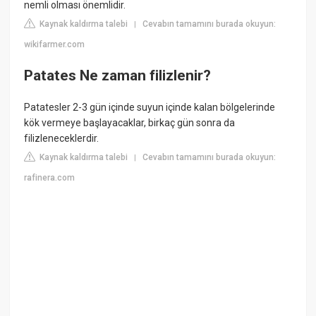
nemli olması önemlidir.
Kaynak kaldırma talebi
Cevabın tamamını burada okuyun:
|
wikifarmer.com
Patates Ne zaman filizlenir?
Patatesler 2-3 gün içinde suyun içinde kalan bölgelerinde
kök vermeye başlayacaklar, birkaç gün sonra da
filizleneceklerdir.
Kaynak kaldırma talebi
Cevabın tamamını burada okuyun:
|
rafinera.com