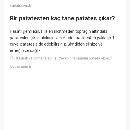
sabah.com.tr
Bir patatesten kaç tane patates çıkar?
Hasat işlemi için, filizleri incitmeden toprağın altındaki
patatesleri çıkartabilirsiniz. 5-6 adet patatesten yaklaşık 1
çuval patates elde edebilirsiniz. Şimdiden elinize ve
emeğinize sağlık.
Kaynak kaldırma talebi
Cevabın tamamını burada okuyun:
|
lezzet.com.tr