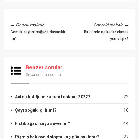
←
Önceki makale
Sonraki makale
→
Gemlik zeytini soğuğa dayanıklı
Bir günde ne kadar ekmek
mı?
yemeliyiz?
Benzer sorular
Sıkça sorulan sorular
Antep fıstığı ne zaman toplanır 2022?
22
Çayı soğuk içilir mi?
16
Fıstık ağacı suyu sever mi?
44
Pişmiş baklava dolapta kaç gün saklanır?
27