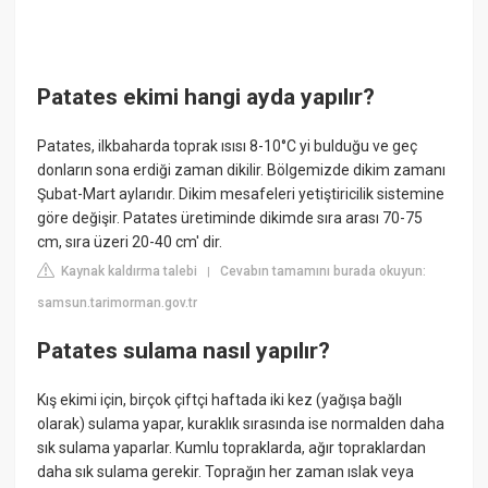
Patates ekimi hangi ayda yapılır?
Patates, ilkbaharda toprak ısısı 8-10°C yi bulduğu ve geç
donların sona erdiği zaman dikilir. Bölgemizde dikim zamanı
Şubat-Mart aylarıdır. Dikim mesafeleri yetiştiricilik sistemine
göre değişir. Patates üretiminde dikimde sıra arası 70-75
cm, sıra üzeri 20-40 cm' dir.
Kaynak kaldırma talebi
Cevabın tamamını burada okuyun:
|
samsun.tarimorman.gov.tr
Patates sulama nasıl yapılır?
Kış ekimi için, birçok çiftçi haftada iki kez (yağışa bağlı
olarak) sulama yapar, kuraklık sırasında ise normalden daha
sık sulama yaparlar. Kumlu topraklarda, ağır topraklardan
daha sık sulama gerekir. Toprağın her zaman ıslak veya