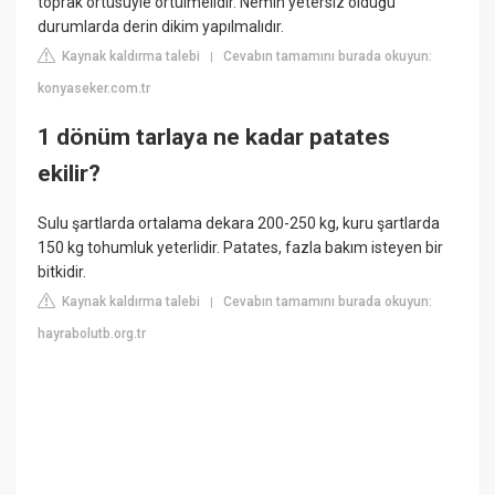
toprak örtüsüyle örtülmelidir. Nemin yetersiz olduğu
durumlarda derin dikim yapılmalıdır.
Kaynak kaldırma talebi
Cevabın tamamını burada okuyun:
|
konyaseker.com.tr
1 dönüm tarlaya ne kadar patates
ekilir?
Sulu şartlarda ortalama dekara 200-250 kg, kuru şartlarda
150 kg tohumluk yeterlidir. Patates, fazla bakım isteyen bir
bitkidir.
Kaynak kaldırma talebi
Cevabın tamamını burada okuyun:
|
hayrabolutb.org.tr