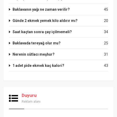
Baklavanın yağı ne zaman verilir?
45
Günde 2 ekmek yemek kilo aldırır mı?
20
Saat kaçtan sonra çay içilmemeli?
34
Baklavada tereyağ olur mu?
25
Nerenin sütlacı meşhur?
31
1 adet pide ekmek kaç kalori?
43
Duyuru
Reklam alanı