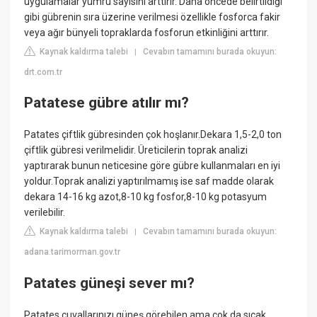
uygulamalar yumru sayısını arttırır. Daha öncede belirtildiği
gibi gübrenin sıra üzerine verilmesi özellikle fosforca fakir
veya ağır bünyeli topraklarda fosforun etkinliğini arttırır.
Kaynak kaldırma talebi
Cevabın tamamını burada okuyun:
|
drt.com.tr
Patatese gübre atılır mı?
Patates çiftlik gübresinden çok hoşlanır.Dekara 1,5-2,0 ton
çiftlik gübresi verilmelidir. Üreticilerin toprak analizi
yaptırarak bunun neticesine göre gübre kullanmaları en iyi
yoldur.Toprak analizi yaptırılmamış ise saf madde olarak
dekara 14-16 kg azot,8-10 kg fosfor,8-10 kg potasyum
verilebilir.
Kaynak kaldırma talebi
Cevabın tamamını burada okuyun:
|
adana.tarimorman.gov.tr
Patates güneşi sever mı?
Patates çuvallarınızı güneş görebilen ama çok da sıcak