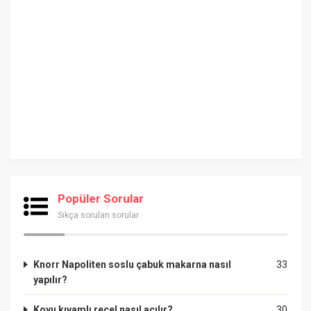
Popüler Sorular
Sıkça sorulan sorular
Knorr Napoliten soslu çabuk makarna nasıl
33
yapılır?
Koyu kıvamlı reçel nasıl açılır?
30