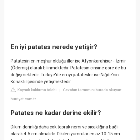
En iyi patates nerede yetişir?
Patatesin en meşhur olduğu iller ise Afyonkarahisar - İzmir
(Ödemiş) olarak bilinmektedir. Patatesin cinsine göre de bu
değişmektedir. Türkiye'de en iyi patatesler ise Niğde'nin
Konaklı ilçesinde yetişmektedir.
Kaynak kaldırma talebi
Cevabın tamamını burada okuyun:
|
hurriyet.com.tr
Patates ne kadar derine ekilir?
Dikim derinliği daha çok toprak nemi ve sıcaklığına bağlı
olarak 4-5 cm olmalıdır. Dikilen yumrular en az 10-15 cm