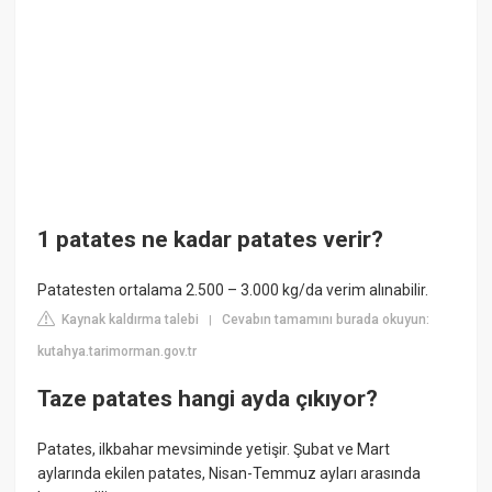
1 patates ne kadar patates verir?
Patatesten ortalama 2.500 – 3.000 kg/da verim alınabilir.
Kaynak kaldırma talebi
Cevabın tamamını burada okuyun:
|
kutahya.tarimorman.gov.tr
Taze patates hangi ayda çıkıyor?
Patates, ilkbahar mevsiminde yetişir. Şubat ve Mart
aylarında ekilen patates, Nisan-Temmuz ayları arasında