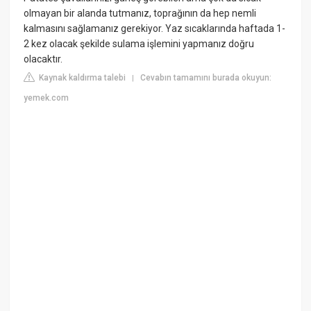
olmayan bir alanda tutmanız, toprağının da hep nemli
kalmasını sağlamanız gerekiyor. Yaz sıcaklarında haftada 1-
2 kez olacak şekilde sulama işlemini yapmanız doğru
olacaktır.
Kaynak kaldırma talebi
Cevabın tamamını burada okuyun:
|
yemek.com