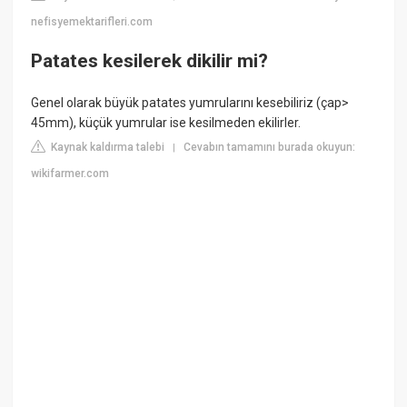
nefisyemektarifleri.com
Patates kesilerek dikilir mi?
Genel olarak büyük patates yumrularını kesebiliriz (çap>
45mm), küçük yumrular ise kesilmeden ekilirler.
Kaynak kaldırma talebi
Cevabın tamamını burada okuyun:
|
wikifarmer.com