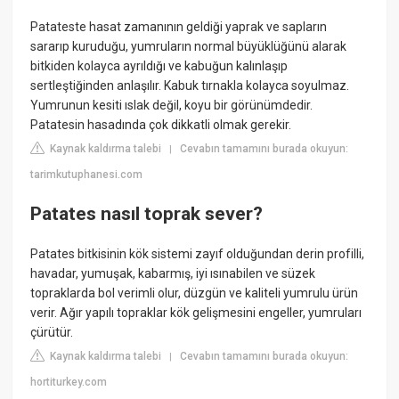
Patateste hasat zamanının geldiği yaprak ve sapların
sararıp kuruduğu, yumruların normal büyüklüğünü alarak
bitkiden kolayca ayrıldığı ve kabuğun kalınlaşıp
sertleştiğinden anlaşılır. Kabuk tırnakla kolayca soyulmaz.
Yumrunun kesiti ıslak değil, koyu bir görünümdedir.
Patatesin hasadında çok dikkatli olmak gerekir.
Kaynak kaldırma talebi
Cevabın tamamını burada okuyun:
|
tarimkutuphanesi.com
Patates nasıl toprak sever?
Patates bitkisinin kök sistemi zayıf olduğundan derin profilli,
havadar, yumuşak, kabarmış, iyi ısınabilen ve süzek
topraklarda bol verimli olur, düzgün ve kaliteli yumrulu ürün
verir. Ağır yapılı topraklar kök gelişmesini engeller, yumruları
çürütür.
Kaynak kaldırma talebi
Cevabın tamamını burada okuyun:
|
hortiturkey.com