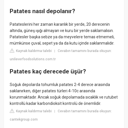
Patates nasıl depolanır?
Patateslerini her zaman karanlık bir yerde, 20 derecenin
altında, güneş ışığı almayan ve kuru bir yerde saklamalısın.
Patatesler başka sebze ya da meyvelere temas etmemeli,
mümkünse çuval, sepet ya da da kutu içinde saklanmalıdır.
Kaynak kaldırma talebi
Cevabın tamamını burada okuyun:
|
unileverfoodsolutions.com.tr
Patates kaç derecede üşür?
Soğuk depolarda tohumluk patates 2-4 derece arasında
saklanırken, diğer patates türleri 4-10c arasında
korunmaktadır. Ancak soğuk depolamada sıcaklık ve rutubet
kontrollü kadar karbondioksit kontrolü de önemlidir.
Kaynak kaldırma talebi
Cevabın tamamını burada okuyun:
|
cantekgroup.com