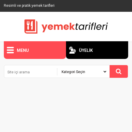
Resimli ve pratik yemek tarifleri
MENU
ÜYELİK