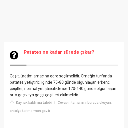
Patates ne kadar sürede çıkar?
Çeşit, üretim amacına göre seçilmelidir. Örneğin turfanda
patates yetiştiriciliğinde 75-80 günde olgunlaşan erkenci
çeşitler, normal yetiştiricilikte ise 120-140 günde olgunlaşan
orta geç veya geççi çeşitleri ekilmelidir.
Kaynak kaldırma talebi
Cevabın tamamını burada okuyun:
|
antalya.tarimorman.gov.tr