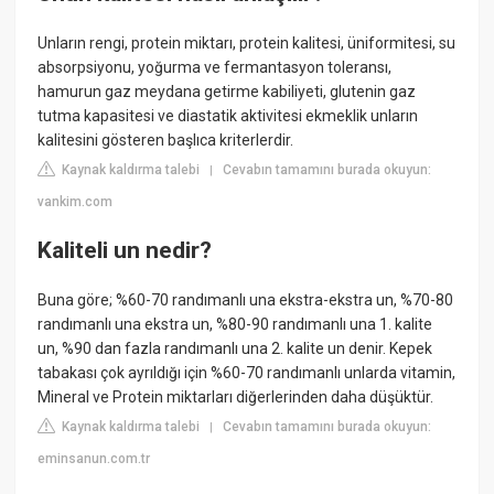
Unların rengi, protein miktarı, protein kalitesi, üniformitesi, su
absorpsiyonu, yoğurma ve fermantasyon toleransı,
hamurun gaz meydana getirme kabiliyeti, glutenin gaz
tutma kapasitesi ve diastatik aktivitesi ekmeklik unların
kalitesini gösteren başlıca kriterlerdir.
Kaynak kaldırma talebi
Cevabın tamamını burada okuyun:
|
vankim.com
Kaliteli un nedir?
Buna göre; %60-70 randımanlı una ekstra-ekstra un, %70-80
randımanlı una ekstra un, %80-90 randımanlı una 1. kalite
un, %90 dan fazla randımanlı una 2. kalite un denir. Kepek
tabakası çok ayrıldığı için %60-70 randımanlı unlarda vitamin,
Mineral ve Protein miktarları diğerlerinden daha düşüktür.
Kaynak kaldırma talebi
Cevabın tamamını burada okuyun:
|
eminsanun.com.tr