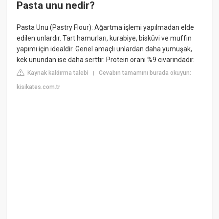
Pasta unu nedir?
Pasta Unu (Pastry Flour): Ağartma işlemi yapılmadan elde
edilen unlardır. Tart hamurları, kurabiye, bisküvi ve muffin
yapımı için idealdir. Genel amaçlı unlardan daha yumuşak,
kek unundan ise daha serttir. Protein oranı %9 civarındadır.
Kaynak kaldırma talebi
Cevabın tamamını burada okuyun:
|
kisikates.com.tr