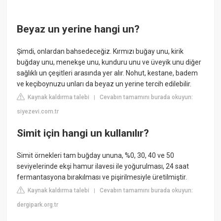
Beyaz un yerine hangi un?
Şimdi, onlardan bahsedeceğiz. Kırmızı buğay unu, kirik
buğday unu, menekşe unu, kunduru unu ve üveyik unu diğer
sağlıklı un çeşitleri arasında yer alır. Nohut, kestane, badem
ve keçiboynuzu unları da beyaz un yerine tercih edilebilir.
Kaynak kaldırma talebi
Cevabın tamamını burada okuyun:
|
siyezevi.com.tr
Simit için hangi un kullanılır?
Simit örnekleri tam buğday ununa, %0, 30, 40 ve 50
seviyelerinde ekşi hamur ilavesi ile yoğurulması, 24 saat
fermantasyona bırakılması ve pişirilmesiyle üretilmiştir.
Kaynak kaldırma talebi
Cevabın tamamını burada okuyun:
|
dergipark.org.tr