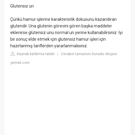
Glutensiz un
Çünkü hamur işlerine karakteristik dokusunu kazandıran
glutendir. Una glutenin görevini gören başka maddeler
eklenirse glütensiz unu normal un yerine kullanabilirsiniz. İyi
bir sonuç elde etmek için glutensiz hamur işleri için
hazırlanmış tariflerden yararlanmalısınız.
Kaynak kaldırma talebi
Cevabın tamamını burada okuyun:
|
yemek.com