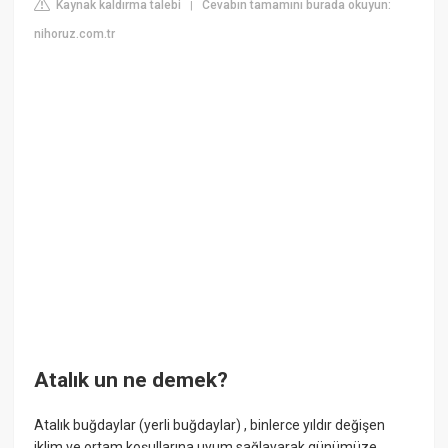
Kaynak kaldırma talebi
Cevabın tamamını burada okuyun:
|
nihoruz.com.tr
Atalık un ne demek?
Atalık buğdaylar (yerli buğdaylar) , binlerce yıldır değişen
iklim ve ortam koşullarına uyum sağlayarak günümüze