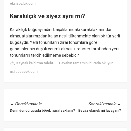
eksisozluk.com
Karakılçık ve siyez aynı mı?
Karakılçık buğdayı adını başaklarındaki karakılçıklarından
almış, atalarımızdan kalan nesli tükenmekte olan bir tür yerli
buğdaydır. Yerli tohumların zirai tohumlara göre
genotiplerinin düşük verimli olması üreticiler tarafından yerli
tohumların tercih edilmeme sebebidir.
Kaynak kaldırma talebi
Cevabın tamamını burada okuyun:
|
m.facebook.com
←
Önceki makale
Sonraki makale
→
Derin dondurucuda börek nasıl saklanır?
Beyaz ekmek mi lavaş mı?