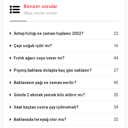
Benzer sorular
Sıkça sorulan sorular
Antep fıstığı ne zaman toplanır 2022?
22
Çayı soğuk içilir mi?
16
Fıstık ağacı suyu sever mi?
44
Pişmiş baklava dolapta kaç gün saklanır?
27
Baklavanın yağı ne zaman verilir?
45
Günde 2 ekmek yemek kilo aldırır mı?
20
Saat kaçtan sonra çay içilmemeli?
34
Baklavada tereyağ olur mu?
25