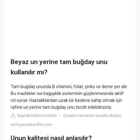
Beyaz un yerine tam buğday unu
kullanılır mı?
Tam buğday ununda B vitamini, folat, çinko ve demir yer alır.
Bu maddeler ise bağışıklık sisteminin güçlenmesinde aktif
rol oynar. Hastalıklardan uzak bir bedene sahip olmak için
rafine un yerine tam buğday unu tercih edebilirsiniz.
Kaynak kaldırma talebi
Cevabın tamamını burada okuyun:
|
nefisyemektarifleri.com
Unun kalitesi nasıl anlaşılır?