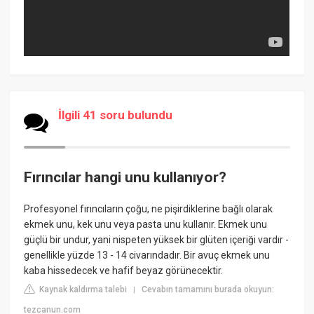
İlgili 41 soru bulundu
Fırıncılar hangi unu kullanıyor?
Profesyonel fırıncıların çoğu, ne pişirdiklerine bağlı olarak
ekmek unu, kek unu veya pasta unu kullanır. Ekmek unu
güçlü bir undur, yani nispeten yüksek bir glüten içeriği vardır -
genellikle yüzde 13 - 14 civarındadır. Bir avuç ekmek unu
kaba hissedecek ve hafif beyaz görünecektir.
Kaynak kaldırma talebi
Cevabın tamamını burada okuyun:
|
tezcanun.com