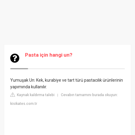
Pasta için hangi un?
Yumuşak Un: Kek, kurabiye ve tart türü pastacılık ürünlerinin
yapımında kullanılır.
Kaynak kaldırma talebi
Cevabın tamamını burada okuyun:
|
kisikates.com.tr