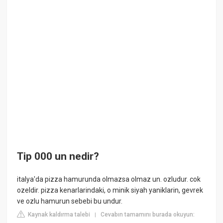
Tip 000 un nedir?
italya'da pizza hamurunda olmazsa olmaz un. ozludur. cok
ozeldir. pizza kenarlarindaki, o minik siyah yaniklarin, gevrek
ve ozlu hamurun sebebi bu undur.
Kaynak kaldırma talebi
Cevabın tamamını burada okuyun:
|