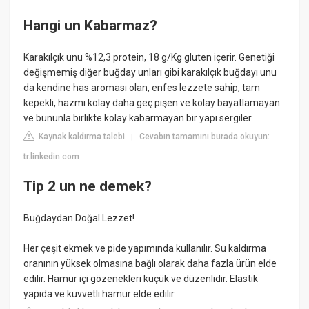
Hangi un Kabarmaz?
Karakılçık unu %12,3 protein, 18 g/Kg gluten içerir. Genetiği
değişmemiş diğer buğday unları gibi karakılçık buğdayı unu
da kendine has aroması olan, enfes lezzete sahip, tam
kepekli, hazmı kolay daha geç pişen ve kolay bayatlamayan
ve bununla birlikte kolay kabarmayan bir yapı sergiler.
Kaynak kaldırma talebi
Cevabın tamamını burada okuyun:
|
tr.linkedin.com
Tip 2 un ne demek?
Buğdaydan Doğal Lezzet!
Her çeşit ekmek ve pide yapımında kullanılır. Su kaldırma
oranının yüksek olmasına bağlı olarak daha fazla ürün elde
edilir. Hamur içi gözenekleri küçük ve düzenlidir. Elastik
yapıda ve kuvvetli hamur elde edilir.