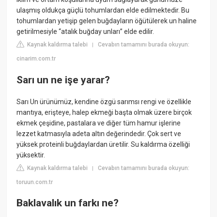
ulaşmış oldukça güçlü tohumlardan elde edilmektedir. Bu
tohumlardan yetişip gelen buğdayların öğütülerek un haline
getirilmesiyle “atalık buğday unları” elde edilir.
Kaynak kaldırma talebi
Cevabın tamamını burada okuyun:
|
cinarim.com.tr
Sarı un ne işe yarar?
Sarı Un ürünümüz, kendine özgü sarımsı rengi ve özellikle
mantıya, erişteye, halep ekmeği başta olmak üzere birçok
ekmek çeşidine, pastalara ve diğer tüm hamur işlerine
lezzet katmasıyla adeta altın değerindedir. Çok sert ve
yüksek proteinli buğdaylardan üretilir. Su kaldırma özelliği
yüksektir.
Kaynak kaldırma talebi
Cevabın tamamını burada okuyun:
|
toruun.com.tr
Baklavalık un farkı ne?