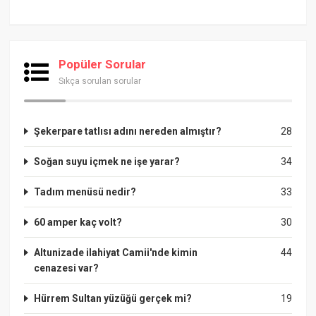
Popüler Sorular
Sıkça sorulan sorular
Şekerpare tatlısı adını nereden almıştır?
28
Soğan suyu içmek ne işe yarar?
34
Tadım menüsü nedir?
33
60 amper kaç volt?
30
Altunizade ilahiyat Camii'nde kimin
44
cenazesi var?
Hürrem Sultan yüzüğü gerçek mi?
19