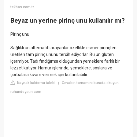
tekbas.com.tr
Beyaz un yerine pirinç unu kullanılır mı?
Pirinç unu
Sağlıklı un alternatifi arayanlar özellikle esmer pirinçten
üretilen tam pirinç ununu tercih ediyorlar. Bu un gluten
içermiyor. Tadı fındığımsı olduğundan yemeklere farklı bir
lezzet katıyor. Hamur işlerinde, yemeklere, soslara ve
çorbalara kıvam vermek için kullanılabilir.
Kaynak kaldırma talebi
Cevabın tamamını burada okuyun:
|
ruhundoysun.com