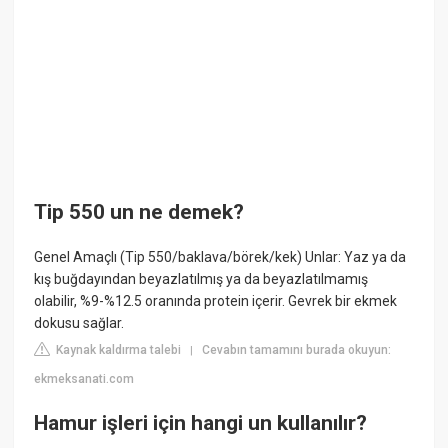
Tip 550 un ne demek?
Genel Amaçlı (Tip 550/baklava/börek/kek) Unlar: Yaz ya da
kış buğdayından beyazlatılmış ya da beyazlatılmamış
olabilir, %9-%12.5 oranında protein içerir. Gevrek bir ekmek
dokusu sağlar.
Kaynak kaldırma talebi
Cevabın tamamını burada okuyun:
|
ekmeksanati.com
Hamur işleri için hangi un kullanılır?