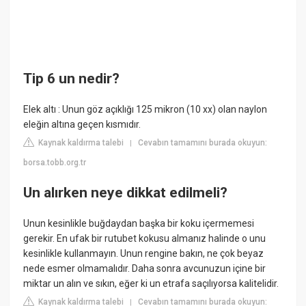
Tip 6 un nedir?
Elek altı : Unun göz açıklığı 125 mikron (10 xx) olan naylon
eleğin altına geçen kısmıdır.
Kaynak kaldırma talebi
Cevabın tamamını burada okuyun:
|
borsa.tobb.org.tr
Un alırken neye dikkat edilmeli?
Unun kesinlikle buğdaydan başka bir koku içermemesi
gerekir. En ufak bir rutubet kokusu almanız halinde o unu
kesinlikle kullanmayın. Unun rengine bakın, ne çok beyaz
nede esmer olmamalıdır. Daha sonra avcunuzun içine bir
miktar un alın ve sıkın, eğer ki un etrafa saçılıyorsa kalitelidir.
Kaynak kaldırma talebi
Cevabın tamamını burada okuyun:
|