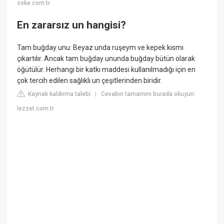
soke.com.tr
En zararsız un hangisi?
Tam buğday unu: Beyaz unda ruşeym ve kepek kısmı
çıkartılır. Ancak tam buğday ununda buğday bütün olarak
öğütülür. Herhangi bir katkı maddesi kullanılmadığı için en
çok tercih edilen sağlıklı un çeşitlerinden biridir.
Kaynak kaldırma talebi
Cevabın tamamını burada okuyun:
|
lezzet.com.tr