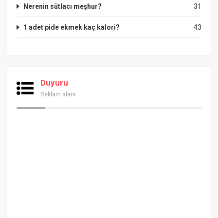
Nerenin sütlacı meşhur?
31
1 adet pide ekmek kaç kalori?
43
Duyuru
Reklam alanı