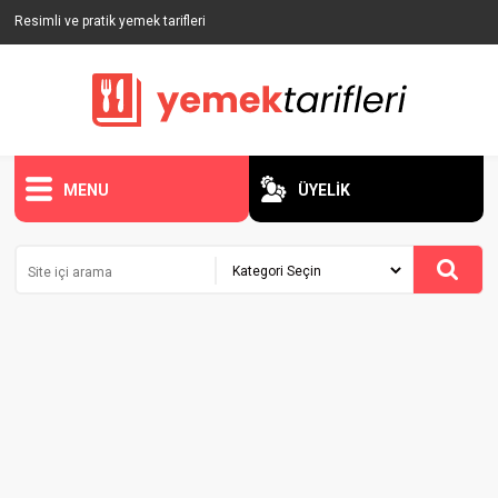
Resimli ve pratik yemek tarifleri
MENU
ÜYELİK