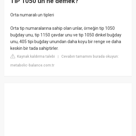
TIP 1050 un ne demek?
Orta numaralı un tipleri
Orta tip numaralarına sahip olan unlar, örneğin tip 1050
buğday unu, tip 1150 çavdar unu ve tip 1050 dinkel buğday
unu, 405 tipi buğday unundan daha koyu bir renge ve daha
keskin bir tada sahiptirler.
Kaynak kaldırma talebi
Cevabın tamamını burada okuyun:
|
metabolic-balance.com.tr