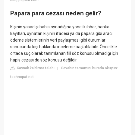
blog.papara.com
Papara para cezası neden gelir?
Kişinin yasadışı bahis oynadığına yönelik ihbar, banka
kayıtları, oynatan kişinin ifadesi ya da papara gibi aracı
ödeme sistemlerinin veri paylaşması gibi durumlar
sonucunda kişi hakkında inceleme başlatılabilir. Öncelikle
ortada suç olarak tanımlanan fiil söz konusu olmadığı için
hapis cezası da söz konusu değildir.
Kaynak kaldırma talebi
Cevabın tamamını burada okuyun:
|
technopat.net