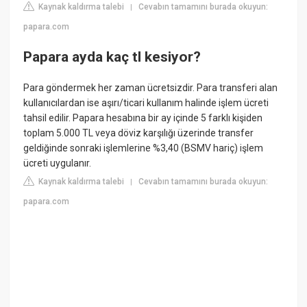
Kaynak kaldırma talebi
Cevabın tamamını burada okuyun:
|
papara.com
Papara ayda kaç tl kesiyor?
Para göndermek her zaman ücretsizdir. Para transferi alan
kullanıcılardan ise aşırı/ticari kullanım halinde işlem ücreti
tahsil edilir. Papara hesabına bir ay içinde 5 farklı kişiden
toplam 5.000 TL veya döviz karşılığı üzerinde transfer
geldiğinde sonraki işlemlerine %3,40 (BSMV hariç) işlem
ücreti uygulanır.
Kaynak kaldırma talebi
Cevabın tamamını burada okuyun:
|
papara.com