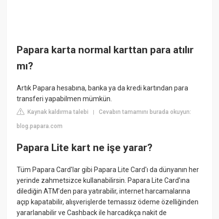
Papara karta normal karttan para atılır
mı?
Artık Papara hesabına, banka ya da kredi kartından para
transferi yapabilmen mümkün.
Kaynak kaldırma talebi
Cevabın tamamını burada okuyun:
|
blog.papara.com
Papara Lite kart ne işe yarar?
Tüm Papara Card'lar gibi Papara Lite Card'ı da dünyanın her
yerinde zahmetsizce kullanabilirsin. Papara Lite Card'ına
dilediğin ATM'den para yatırabilir, internet harcamalarına
açıp kapatabilir, alışverişlerde temassız ödeme özelliğinden
yararlanabilir ve Cashback ile harcadıkça nakit de