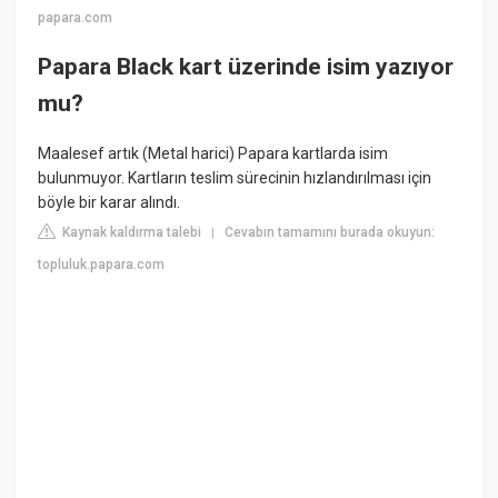
papara.com
Papara Black kart üzerinde isim yazıyor
mu?
Maalesef artık (Metal harici) Papara kartlarda isim
bulunmuyor. Kartların teslim sürecinin hızlandırılması için
böyle bir karar alındı.
Kaynak kaldırma talebi
Cevabın tamamını burada okuyun:
|
topluluk.papara.com