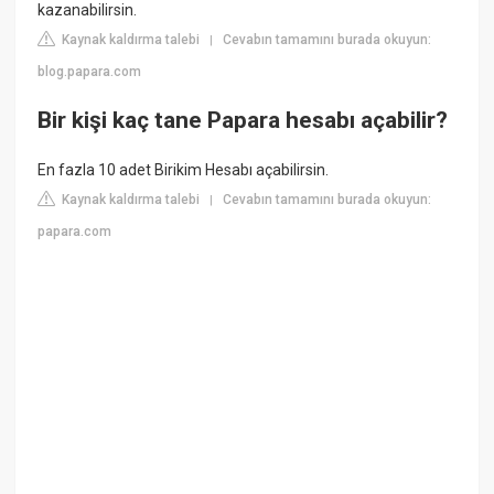
kazanabilirsin.
Kaynak kaldırma talebi
Cevabın tamamını burada okuyun:
|
blog.papara.com
Bir kişi kaç tane Papara hesabı açabilir?
En fazla 10 adet Birikim Hesabı açabilirsin.
Kaynak kaldırma talebi
Cevabın tamamını burada okuyun:
|
papara.com