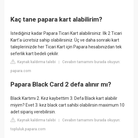
Kaç tane papara kart alabilirim?
İstediğiniz kadar Papara Ticari Kart alabilirsiniz. İlk 2 Ticari
Kart'a ücretsiz sahip olabilirsiniz. Üç ve daha sonraki kart
taleplerinizde her Ticari Kart için Papara hesabınızdan tek
seferlik kart bedeli çekilir.
Kaynak kaldırma talebi
Cevabın tamamını burada okuyun:
|
papara.com
Papara Black Card 2 defa alınır mı?
Black Kartımı 2. Kez kaybettim 3. Defa Black kart alabilir
miyim? Evet 3. kez black cart sahibi olabilirsin maximum 10
adet sipariş verebilirsin.
Kaynak kaldırma talebi
Cevabın tamamını burada okuyun:
|
topluluk.papara.com