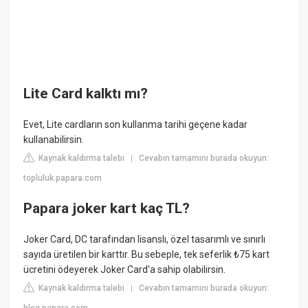
Lite Card kalktı mı?
Evet, Lite cardların son kullanma tarihi geçene kadar
kullanabilirsin.
Kaynak kaldırma talebi
Cevabın tamamını burada okuyun:
|
topluluk.papara.com
Papara joker kart kaç TL?
Joker Card, DC tarafından lisanslı, özel tasarımlı ve sınırlı
sayıda üretilen bir karttır. Bu sebeple, tek seferlik ₺75 kart
ücretini ödeyerek Joker Card'a sahip olabilirsin.
Kaynak kaldırma talebi
Cevabın tamamını burada okuyun:
|