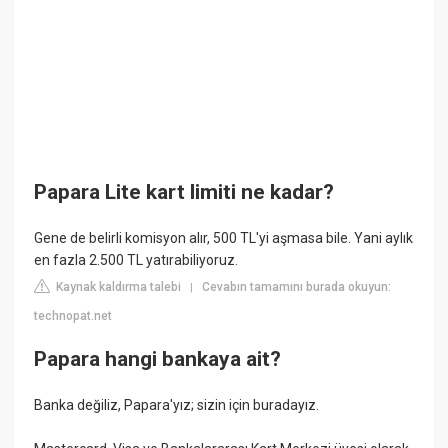
Papara Lite kart limiti ne kadar?
Gene de belirli komisyon alır, 500 TL'yi aşmasa bile. Yani aylık
en fazla 2.500 TL yatırabiliyoruz.
Kaynak kaldırma talebi
Cevabın tamamını burada okuyun:
|
technopat.net
Papara hangi bankaya ait?
Banka değiliz, Papara'yız; sizin için buradayız.