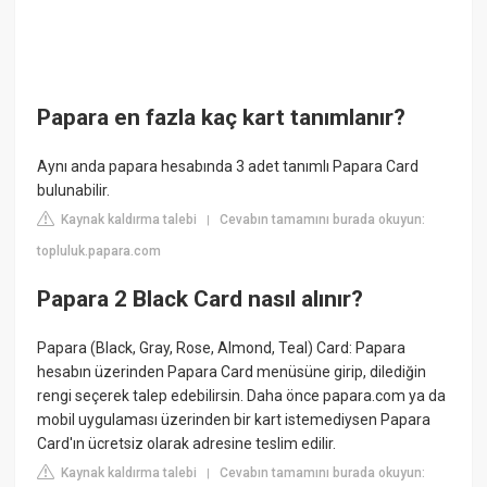
Papara en fazla kaç kart tanımlanır?
Aynı anda papara hesabında 3 adet tanımlı Papara Card
bulunabilir.
Kaynak kaldırma talebi
Cevabın tamamını burada okuyun:
|
topluluk.papara.com
Papara 2 Black Card nasıl alınır?
Papara (Black, Gray, Rose, Almond, Teal) Card: Papara
hesabın üzerinden Papara Card menüsüne girip, dilediğin
rengi seçerek talep edebilirsin. Daha önce papara.com ya da
mobil uygulaması üzerinden bir kart istemediysen Papara
Card'ın ücretsiz olarak adresine teslim edilir.
Kaynak kaldırma talebi
Cevabın tamamını burada okuyun:
|