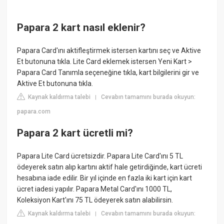
Papara 2 kart nasıl eklenir?
Papara Card'ını aktifleştirmek istersen kartını seç ve Aktive
Et butonuna tıkla. Lite Card eklemek istersen Yeni Kart >
Papara Card Tanımla seçeneğine tıkla, kart bilgilerini gir ve
Aktive Et butonuna tıkla.
Kaynak kaldırma talebi
Cevabın tamamını burada okuyun:
|
papara.com
Papara 2 kart ücretli mi?
Papara Lite Card ücretsizdir. Papara Lite Card'ını 5 TL
ödeyerek satın alıp kartını aktif hale getirdiğinde, kart ücreti
hesabına iade edilir. Bir yıl içinde en fazla iki kart için kart
ücret iadesi yapılır. Papara Metal Card'ını 1000 TL,
Koleksiyon Kart'ını 75 TL ödeyerek satın alabilirsin.
Kaynak kaldırma talebi
Cevabın tamamını burada okuyun:
|