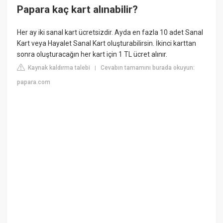
Papara kaç kart alınabilir?
Her ay iki sanal kart ücretsizdir. Ayda en fazla 10 adet Sanal
Kart veya Hayalet Sanal Kart oluşturabilirsin. İkinci karttan
sonra oluşturacağın her kart için 1 TL ücret alınır.
Kaynak kaldırma talebi
Cevabın tamamını burada okuyun:
|
papara.com