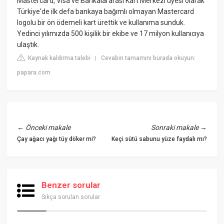
Mastercard, Visa ve Bankalararası Kart Merkezi üyesi olarak
Türkiye'de ilk defa bankaya bağımlı olmayan Mastercard
logolu bir ön ödemeli kart ürettik ve kullanıma sunduk.
Yedinci yılımızda 500 kişilik bir ekibe ve 17 milyon kullanıcıya
ulaştık.
Kaynak kaldırma talebi
Cevabın tamamını burada okuyun:
|
papara.com
←
Önceki makale
Sonraki makale
→
Çay ağacı yağı tüy döker mi?
Keçi sütü sabunu yüze faydalı mı?
Benzer sorular
Sıkça sorulan sorular