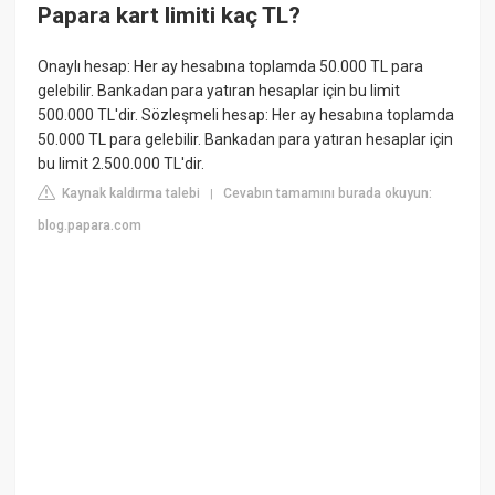
Papara kart limiti kaç TL?
Onaylı hesap: Her ay hesabına toplamda 50.000 TL para
gelebilir. Bankadan para yatıran hesaplar için bu limit
500.000 TL'dir. Sözleşmeli hesap: Her ay hesabına toplamda
50.000 TL para gelebilir. Bankadan para yatıran hesaplar için
bu limit 2.500.000 TL'dir.
Kaynak kaldırma talebi
Cevabın tamamını burada okuyun:
|
blog.papara.com