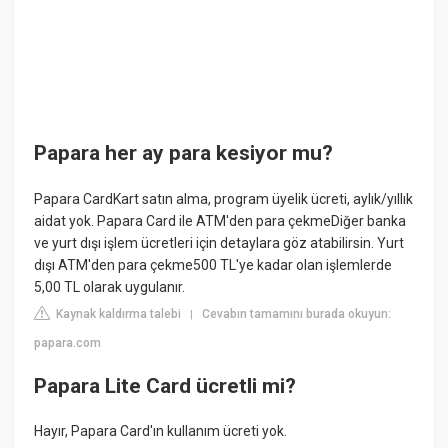
Papara her ay para kesiyor mu?
Papara CardKart satın alma, program üyelik ücreti, aylık/yıllık
aidat yok. Papara Card ile ATM'den para çekmeDiğer banka
ve yurt dışı işlem ücretleri için detaylara göz atabilirsin. Yurt
dışı ATM'den para çekme500 TL'ye kadar olan işlemlerde
5,00 TL olarak uygulanır.
Kaynak kaldırma talebi
Cevabın tamamını burada okuyun:
|
papara.com
Papara Lite Card ücretli mi?
Hayır, Papara Card'ın kullanım ücreti yok.