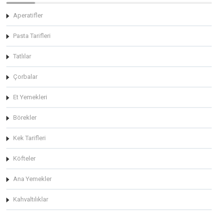
Aperatifler
Pasta Tarifleri
Tatlılar
Çorbalar
Et Yemekleri
Börekler
Kek Tarifleri
Köfteler
Ana Yemekler
Kahvaltılıklar