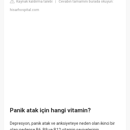
Kaynak kaldırma talebi
Cevabın tamamını burada okuyun:
|
hisarhospital.com
Panik atak için hangi vitamin?
Depresyon, panik atak ve anksiyeteye neden olan ikinci bir
olası nedense B6, B9 ve B12 vitamin seviyelerinin