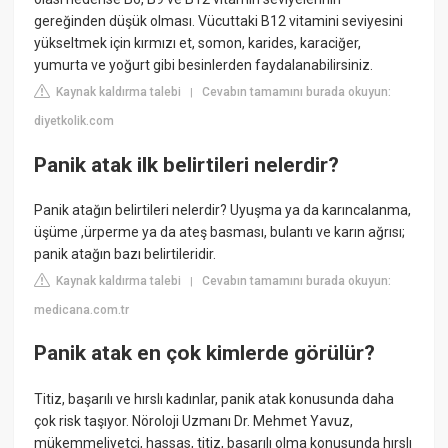
gereğinden düşük olması. Vücuttaki B12 vitamini seviyesini
yükseltmek için kırmızı et, somon, karides, karaciğer,
yumurta ve yoğurt gibi besinlerden faydalanabilirsiniz.
Kaynak kaldırma talebi
Cevabın tamamını burada okuyun:
|
diyetkolik.com
Panik atak ilk belirtileri nelerdir?
Panik atağın belirtileri nelerdir? Uyuşma ya da karıncalanma,
üşüme ,ürperme ya da ateş basması, bulantı ve karın ağrısı;
panik atağın bazı belirtileridir.
Kaynak kaldırma talebi
Cevabın tamamını burada okuyun:
|
medicana.com.tr
Panik atak en çok kimlerde görülür?
Titiz, başarılı ve hırslı kadınlar, panik atak konusunda daha
çok risk taşıyor. Nöroloji Uzmanı Dr. Mehmet Yavuz,
mükemmeliyetçi, hassas, titiz, başarılı olma konusunda hırslı