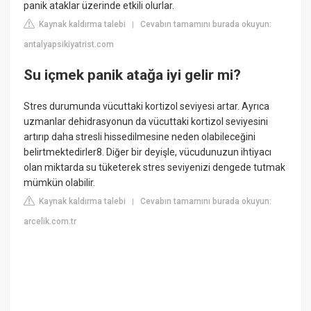
panik ataklar üzerinde etkili olurlar.
Kaynak kaldırma talebi
Cevabın tamamını burada okuyun:
|
antalyapsikiyatrist.com
Su içmek panik atağa iyi gelir mi?
Stres durumunda vücuttaki kortizol seviyesi artar. Ayrıca
uzmanlar dehidrasyonun da vücuttaki kortizol seviyesini
artırıp daha stresli hissedilmesine neden olabileceğini
belirtmektedirler8. Diğer bir deyişle, vücudunuzun ihtiyacı
olan miktarda su tüketerek stres seviyenizi dengede tutmak
mümkün olabilir.
Kaynak kaldırma talebi
Cevabın tamamını burada okuyun:
|
arcelik.com.tr