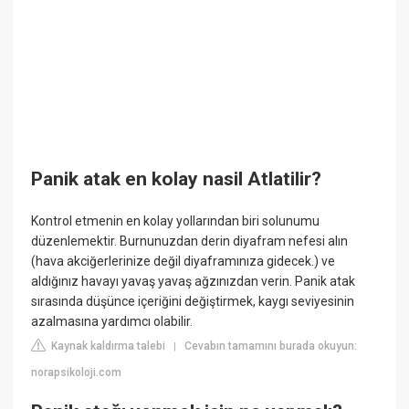
Panik atak en kolay nasil Atlatilir?
Kontrol etmenin en kolay yollarından biri solunumu
düzenlemektir. Burnunuzdan derin diyafram nefesi alın
(hava akciğerlerinize değil diyaframınıza gidecek.) ve
aldığınız havayı yavaş yavaş ağzınızdan verin. Panik atak
sırasında düşünce içeriğini değiştirmek, kaygı seviyesinin
azalmasına yardımcı olabilir.
Kaynak kaldırma talebi
Cevabın tamamını burada okuyun:
|
norapsikoloji.com