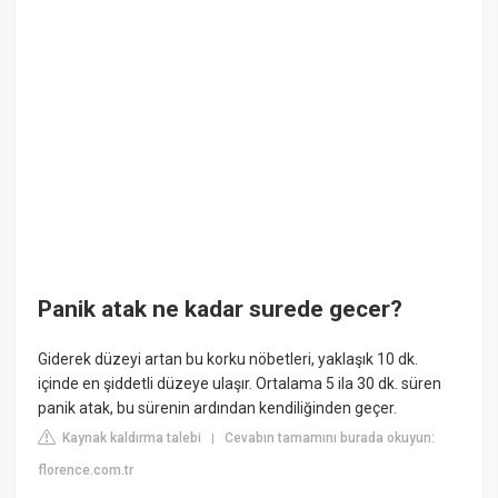
Panik atak ne kadar surede gecer?
Giderek düzeyi artan bu korku nöbetleri, yaklaşık 10 dk.
içinde en şiddetli düzeye ulaşır. Ortalama 5 ila 30 dk. süren
panik atak, bu sürenin ardından kendiliğinden geçer.
Kaynak kaldırma talebi
Cevabın tamamını burada okuyun:
|
florence.com.tr