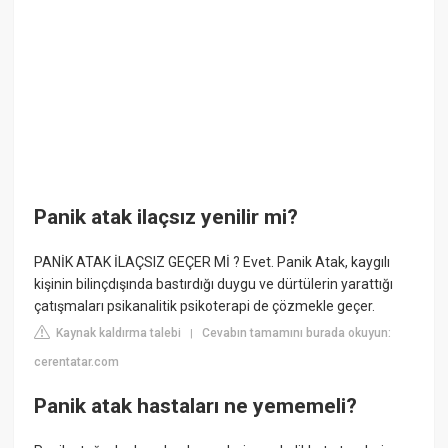
Panik atak ilaçsız yenilir mi?
PANİK ATAK İLAÇSIZ GEÇER Mİ ? Evet. Panik Atak, kaygılı
kişinin bilinçdışında bastırdığı duygu ve dürtülerin yarattığı
çatışmaları psikanalitik psikoterapi de çözmekle geçer.
Kaynak kaldırma talebi
Cevabın tamamını burada okuyun:
|
cerentatar.com
Panik atak hastaları ne yememeli?