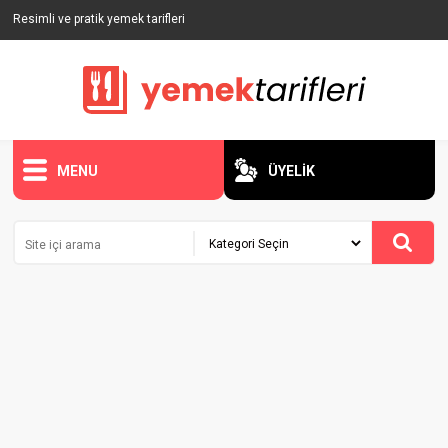
Resimli ve pratik yemek tarifleri
MENU
ÜYELİK