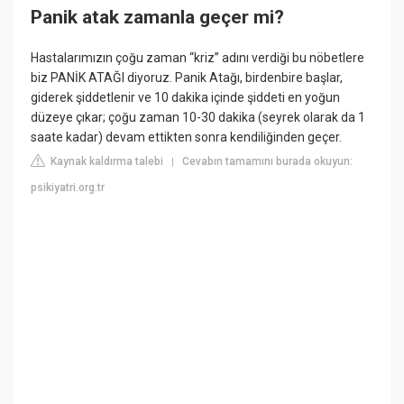
Panik atak zamanla geçer mi?
Hastalarımızın çoğu zaman “kriz” adını verdiği bu nöbetlere
biz PANİK ATAĞI diyoruz. Panik Atağı, birdenbire başlar,
giderek şiddetlenir ve 10 dakika içinde şiddeti en yoğun
düzeye çıkar; çoğu zaman 10-30 dakika (seyrek olarak da 1
saate kadar) devam ettikten sonra kendiliğinden geçer.
Kaynak kaldırma talebi
Cevabın tamamını burada okuyun:
|
psikiyatri.org.tr