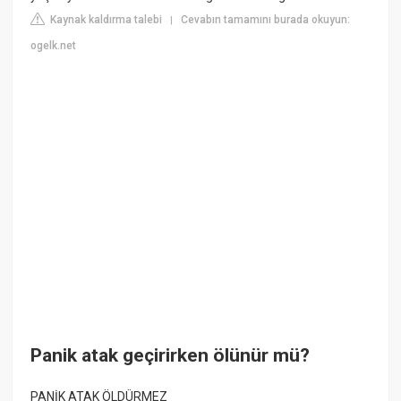
Kaynak kaldırma talebi
Cevabın tamamını burada okuyun:
|
ogelk.net
Panik atak geçirirken ölünür mü?
PANİK ATAK ÖLDÜRMEZ