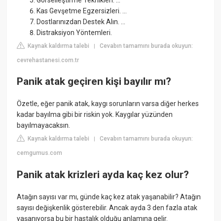
Kas Gevşetme Egzersizleri. ...
Dostlarınızdan Destek Alın. ...
Distraksiyon Yöntemleri.
Kaynak kaldırma talebi
Cevabın tamamını burada okuyun:
|
cevrehastanesi.com.tr
Panik atak geçiren kişi bayılır mı?
Özetle, eğer panik atak, kaygı sorunların varsa diğer herkes
kadar bayılma gibi bir riskin yok. Kaygılar yüzünden
bayılmayacaksın.
Kaynak kaldırma talebi
Cevabın tamamını burada okuyun:
|
cemgumus.com
Panik atak krizleri ayda kaç kez olur?
Atağın sayısı var mı, günde kaç kez atak yaşanabilir? Atağın
sayısı değişkenlik gösterebilir. Ancak ayda 3 den fazla atak
yaşanıyorsa bu bir hastalık olduğu anlamına gelir.