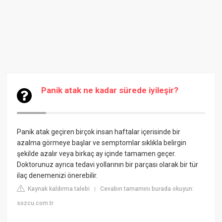
Panik atak ne kadar sürede iyileşir?
Panik atak geçiren birçok insan haftalar içerisinde bir
azalma görmeye başlar ve semptomlar sıklıkla belirgin
şekilde azalır veya birkaç ay içinde tamamen geçer.
Doktorunuz ayrıca tedavi yollarının bir parçası olarak bir tür
ilaç denemenizi önerebilir.
Kaynak kaldırma talebi
Cevabın tamamını burada okuyun:
|
sozcu.com.tr