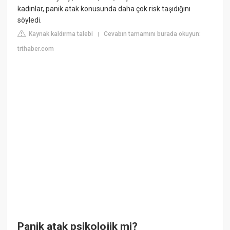
kadınlar, panik atak konusunda daha çok risk taşıdığını
söyledi.
Kaynak kaldırma talebi
Cevabın tamamını burada okuyun:
|
trthaber.com
Panik atak psikolojik mi?