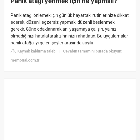
Panik atağı yenmek için ne yapmalı?
Panik atağı önlemek için günlük hayattaki rutinlerinize dikkat
ederek, düzenli egzersiz yapmak, düzenli beslenmek
gerekir. Güne odaklanarak anı yaşamaya çalışın, yalnız
olmadığınızı hatırlatarak zihninizi rahatlatın. Bu uygulamalar
panik atağa iyi gelen şeyler arasında sayılır.
Kaynak kaldırma talebi
Cevabın tamamını burada okuyun:
|
memorial.com.tr