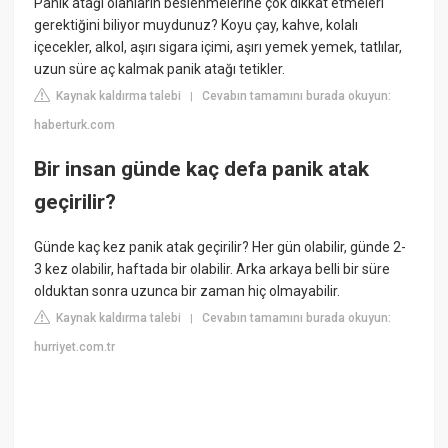
Panik atağı olanların beslenmelerine çok dikkat etmeleri
gerektiğini biliyor muydunuz? Koyu çay, kahve, kolalı
içecekler, alkol, aşırı sigara içimi, aşırı yemek yemek, tatlılar,
uzun süre aç kalmak panik atağı tetikler.
Kaynak kaldırma talebi
Cevabın tamamını burada okuyun:
|
haberturk.com
Bir insan günde kaç defa panik atak
geçirilir?
Günde kaç kez panik atak geçirilir? Her gün olabilir, günde 2-
3 kez olabilir, haftada bir olabilir. Arka arkaya belli bir süre
olduktan sonra uzunca bir zaman hiç olmayabilir.
Kaynak kaldırma talebi
Cevabın tamamını burada okuyun:
|
hurriyet.com.tr