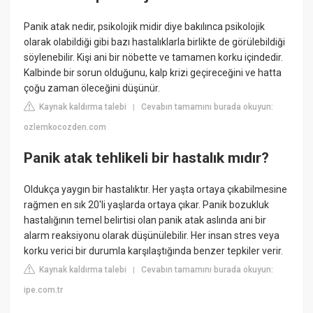
Panik atak nedir, psikolojik midir diye bakılınca psikolojik
olarak olabildiği gibi bazı hastalıklarla birlikte de görülebildiği
söylenebilir. Kişi ani bir nöbette ve tamamen korku içindedir.
Kalbinde bir sorun olduğunu, kalp krizi geçireceğini ve hatta
çoğu zaman öleceğini düşünür.
Kaynak kaldırma talebi
Cevabın tamamını burada okuyun:
|
ozlemkocozden.com
Panik atak tehlikeli bir hastalık mıdır?
Oldukça yaygın bir hastalıktır. Her yaşta ortaya çıkabilmesine
rağmen en sık 20'li yaşlarda ortaya çıkar. Panik bozukluk
hastalığının temel belirtisi olan panik atak aslında ani bir
alarm reaksiyonu olarak düşünülebilir. Her insan stres veya
korku verici bir durumla karşılaştığında benzer tepkiler verir.
Kaynak kaldırma talebi
Cevabın tamamını burada okuyun:
|
ipe.com.tr