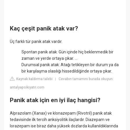
Kaç çeşit panik atak var?
Üç farklı tür panik atak vardır.
Spontan panik atak: Gün içinde hiç beklenmedik bir
zaman ve yerde ortaya çıkar. ...
Durumsal panik atak: Atağı tetikleyen bir durum ya da
bir karşılaşma olasılığı hissedildiğinde ortaya çıkar.
Kaynak kaldırma talebi
Cevabın tamamını burada okuyun:
|
antalyapsikiyatri.com
Panik atak için en iyi ilaç hangisi?
Alprazolam (Xanax) ve klonazepam (Rivotril) panik atak
tedavisinde ilk tercih anksiyolitik ilaçlardır. Diazepam ve
lorazepam ise biraz daha yüksek dozlarda kullanıldıklarında