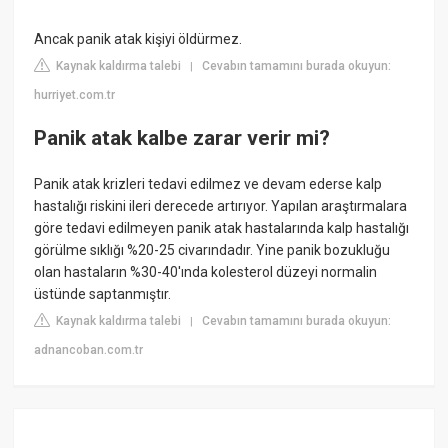
Ancak panik atak kişiyi öldürmez.
Kaynak kaldırma talebi
Cevabın tamamını burada okuyun:
|
hurriyet.com.tr
Panik atak kalbe zarar verir mi?
Panik atak krizleri tedavi edilmez ve devam ederse kalp
hastalığı riskini ileri derecede artırıyor. Yapılan araştırmalara
göre tedavi edilmeyen panik atak hastalarında kalp hastalığı
görülme sıklığı %20-25 civarındadır. Yine panik bozukluğu
olan hastaların %30-40'ında kolesterol düzeyi normalin
üstünde saptanmıştır.
Kaynak kaldırma talebi
Cevabın tamamını burada okuyun:
|
adnancoban.com.tr