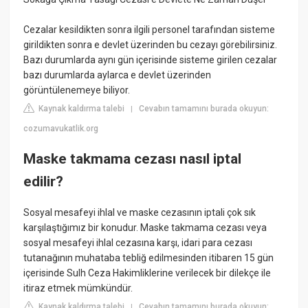
Cezalar kesildikten sonra ilgili personel tarafından sisteme
girildikten sonra e devlet üzerinden bu cezayı görebilirsiniz.
Bazı durumlarda aynı gün içerisinde sisteme girilen cezalar
bazı durumlarda aylarca e devlet üzerinden
görüntülenemeye biliyor.
Kaynak kaldırma talebi
Cevabın tamamını burada okuyun:
|
cozumavukatlik.org
Maske takmama cezası nasıl iptal
edilir?
Sosyal mesafeyi ihlal ve maske cezasının iptali çok sık
karşılaştığımız bir konudur. Maske takmama cezası veya
sosyal mesafeyi ihlal cezasına karşı, idari para cezası
tutanağının muhataba tebliğ edilmesinden itibaren 15 gün
içerisinde Sulh Ceza Hakimliklerine verilecek bir dilekçe ile
itiraz etmek mümkündür.
Kaynak kaldırma talebi
Cevabın tamamını burada okuyun:
|