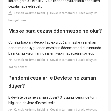
karara göre 31 Aralık 2024'e kadar başvuranların ödedikleri
cezalar iade edilecek.
Kaynak kaldırma talebi
Cevabın tamamını burada okuyun:
|
hurriyet.com.tr
Maske para cezası ödenmezse ne olur?
Cumhurbaşkanı Recep Tayyip Erdoğan maske ve mekan
denetiminde uygulanan cezaların ödenmemesi durumunda
bazı kamu kurumlarında işlem yapılmayacağını söyledi.
Kaynak kaldırma talebi
Cevabın tamamını burada okuyun:
|
sozcu.com.tr
Pandemi cezaları e Devlete ne zaman
düşer?
E devlete ceza ne zaman düşer? 3 iş günü içerisinde tüm
bilgiler e-devlete düşmektedir.
Kaynak kaldırma talebi
Cevabın tamamını burada okuyun:
|