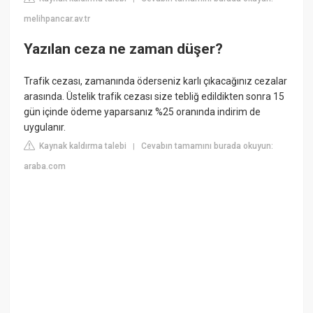
melihpancar.av.tr
Yazılan ceza ne zaman düşer?
Trafik cezası, zamanında öderseniz karlı çıkacağınız cezalar
arasında. Üstelik trafik cezası size tebliğ edildikten sonra 15
gün içinde ödeme yaparsanız %25 oranında indirim de
uygulanır.
Kaynak kaldırma talebi
Cevabın tamamını burada okuyun:
|
araba.com