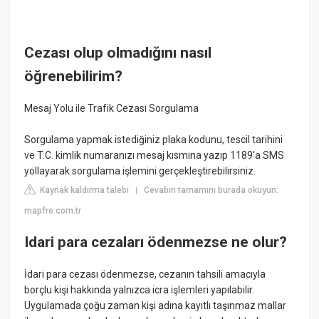
Cezası olup olmadığını nasıl
öğrenebilirim?
Mesaj Yolu ile Trafik Cezası Sorgulama
Sorgulama yapmak istediğiniz plaka kodunu, tescil tarihini
ve T.C. kimlik numaranızı mesaj kısmına yazıp 1189'a SMS
yollayarak sorgulama işlemini gerçekleştirebilirsiniz.
Kaynak kaldırma talebi
Cevabın tamamını burada okuyun:
|
mapfre.com.tr
Idari para cezaları ödenmezse ne olur?
İdari para cezası ödenmezse, cezanın tahsili amacıyla
borçlu kişi hakkında yalnızca icra işlemleri yapılabilir.
Uygulamada çoğu zaman kişi adına kayıtlı taşınmaz mallar