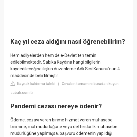
Kaç yıl ceza aldığını nasıl öğrenebilirim?
Hem adliyelerden hem de e-Devlet'ten temin
edilebilmektedir. Sabıka Kaydına hangi bilgilerin
kaydedileceğine ilişkin düzenleme Adli Sicil Kanunu'nun 4.
maddesinde belirtilmiştir.
Kaynak kaldırma talebi
Cevabın tamamını burada okuyun:
|
sabah.com.tr
Pandemi cezası nereye ödenir?
Ödeme, cezayı veren birime hizmet veren muhasebe
birimine, mal müdürlüğüne veya defterdarlık muhasebe
müdürlüğüne yapılmışsa, başvuru ödemenin yapıldığı