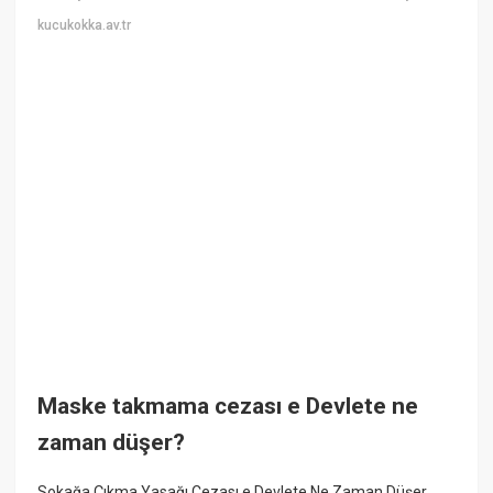
kucukokka.av.tr
Maske takmama cezası e Devlete ne
zaman düşer?
Sokağa Çıkma Yasağı Cezası e Devlete Ne Zaman Düşer