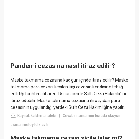
Pandemi cezasına nasıl itiraz edilir?
Maske takmama cezasına kaç gün içinde itiraz edilir? Maske
takmama para cezası kesilen kişi cezanın kendisine tebliğ
edildiği tarihten itibaren 15 gün içinde Sulh Ceza Hakimliğine
itiraz edebilir. Maske takmama cezasına itiraz, idari para
cezasının uygulandığı yerdeki Sulh Ceza Hakimliğine yapılır.
Kaynak kaldırma talebi
Cevabın tamamını burada okuyun:
|
osmanmeteyildiz.av.tr
Maske takmama cezası sicile işler mi?