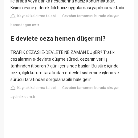
ile araba veya banka hesaplarına haciz konulmaktadır.
Kişinin evine giderek fiili haciz uygulaması yapılmamaktadır.
Kaynak kaldırma talebi
Cevabın tamamını burada okuyun:
|
barandogan.av.tr
E devlete ceza hemen düşer mi?
TRAFİK CEZASI E-DEVLETE NE ZAMAN DÜŞER? Trafik
cezalarının e-devlete düşme süreci, cezanın veriliş
tarihinden itibaren 7 gün içerisinde başlar. Bu süre içinde
ceza, ilgili kurum tarafından e-devlet sistemine işlenir ve
sürücü tarafından sorgulanabilir hale gelir.
Kaynak kaldırma talebi
Cevabın tamamını burada okuyun:
|
aydinlik.com.tr