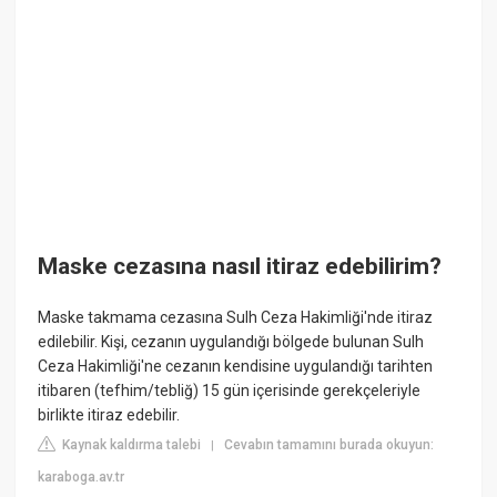
Maske cezasına nasıl itiraz edebilirim?
Maske takmama cezasına Sulh Ceza Hakimliği'nde itiraz
edilebilir. Kişi, cezanın uygulandığı bölgede bulunan Sulh
Ceza Hakimliği'ne cezanın kendisine uygulandığı tarihten
itibaren (tefhim/tebliğ) 15 gün içerisinde gerekçeleriyle
birlikte itiraz edebilir.
Kaynak kaldırma talebi
Cevabın tamamını burada okuyun:
|
karaboga.av.tr