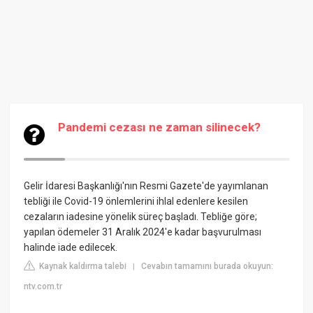
Pandemi cezası ne zaman silinecek?
Gelir İdaresi Başkanlığı'nın Resmi Gazete'de yayımlanan
tebliği ile Covid-19 önlemlerini ihlal edenlere kesilen
cezaların iadesine yönelik süreç başladı. Tebliğe göre;
yapılan ödemeler 31 Aralık 2024'e kadar başvurulması
halinde iade edilecek.
Kaynak kaldırma talebi
Cevabın tamamını burada okuyun:
|
ntv.com.tr