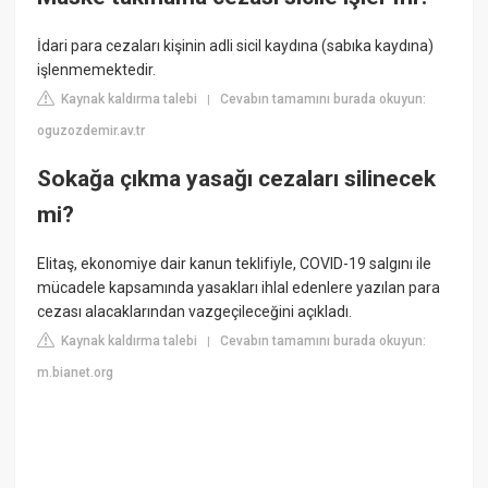
İdari para cezaları kişinin adli sicil kaydına (sabıka kaydına)
işlenmemektedir.
Kaynak kaldırma talebi
Cevabın tamamını burada okuyun:
|
oguzozdemir.av.tr
Sokağa çıkma yasağı cezaları silinecek
mi?
Elitaş, ekonomiye dair kanun teklifiyle, COVID-19 salgını ile
mücadele kapsamında yasakları ihlal edenlere yazılan para
cezası alacaklarından vazgeçileceğini açıkladı.
Kaynak kaldırma talebi
Cevabın tamamını burada okuyun:
|
m.bianet.org