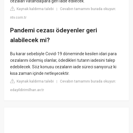
cezaları vatandaşlara geri iade edilecek.
Kaynak kaldırma talebi
Cevabın tamamını burada okuyun:
|
ntv.com.tr
Pandemi cezası ödeyenler geri
alabilecek mi?
Bu karar sebebiyle Covid-19 döneminde kesilen idari para
cezalarını ödemiş olanlar, ödedikleri tutarın iadesini talep
edebilecek. Söz konusu cezaların iade süreci sanıyoruz ki
kısa zaman içinde netleşecektir.
Kaynak kaldırma talebi
Cevabın tamamını burada okuyun:
|
edayildirimilhan.av.tr