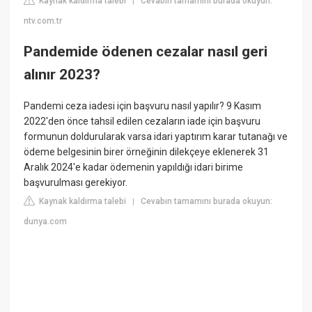
Kaynak kaldırma talebi
Cevabın tamamını burada okuyun:
|
ntv.com.tr
Pandemide ödenen cezalar nasıl geri
alınır 2023?
Pandemi ceza iadesi için başvuru nasıl yapılır? 9 Kasım
2022'den önce tahsil edilen cezaların iade için başvuru
formunun doldurularak varsa idari yaptırım karar tutanağı ve
ödeme belgesinin birer örneğinin dilekçeye eklenerek 31
Aralık 2024'e kadar ödemenin yapıldığı idari birime
başvurulması gerekiyor.
Kaynak kaldırma talebi
Cevabın tamamını burada okuyun:
|
dunya.com