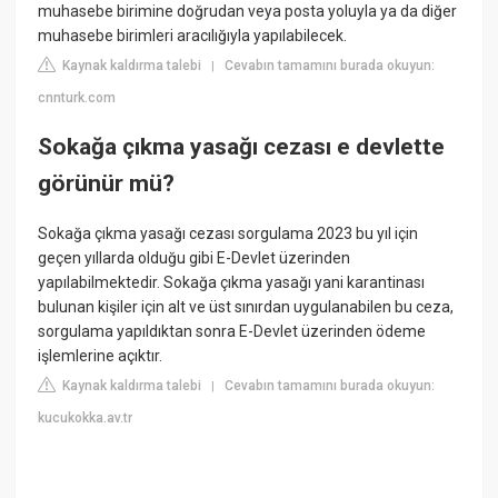
muhasebe birimine doğrudan veya posta yoluyla ya da diğer
muhasebe birimleri aracılığıyla yapılabilecek.
Kaynak kaldırma talebi
Cevabın tamamını burada okuyun:
|
cnnturk.com
Sokağa çıkma yasağı cezası e devlette
görünür mü?
Sokağa çıkma yasağı cezası sorgulama 2023 bu yıl için
geçen yıllarda olduğu gibi E-Devlet üzerinden
yapılabilmektedir. Sokağa çıkma yasağı yani karantinası
bulunan kişiler için alt ve üst sınırdan uygulanabilen bu ceza,
sorgulama yapıldıktan sonra E-Devlet üzerinden ödeme
işlemlerine açıktır.
Kaynak kaldırma talebi
Cevabın tamamını burada okuyun:
|
kucukokka.av.tr