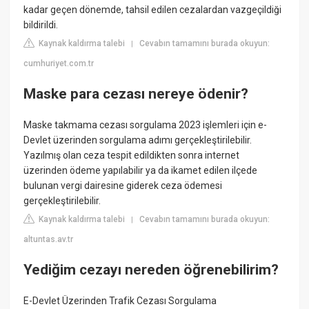
kadar geçen dönemde, tahsil edilen cezalardan vazgeçildiği
bildirildi.
Kaynak kaldırma talebi
Cevabın tamamını burada okuyun:
|
cumhuriyet.com.tr
Maske para cezası nereye ödenir?
Maske takmama cezası sorgulama 2023 işlemleri için e-
Devlet üzerinden sorgulama adımı gerçekleştirilebilir.
Yazılmış olan ceza tespit edildikten sonra internet
üzerinden ödeme yapılabilir ya da ikamet edilen ilçede
bulunan vergi dairesine giderek ceza ödemesi
gerçekleştirilebilir.
Kaynak kaldırma talebi
Cevabın tamamını burada okuyun:
|
altuntas.av.tr
Yediğim cezayı nereden öğrenebilirim?
E-Devlet Üzerinden Trafik Cezası Sorgulama