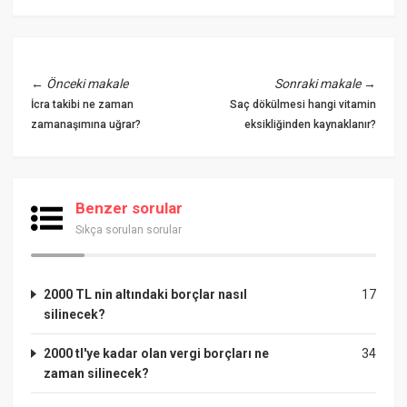
←
Önceki makale
Sonraki makale
→
İcra takibi ne zaman
Saç dökülmesi hangi vitamin
zamanaşımına uğrar?
eksikliğinden kaynaklanır?
Benzer sorular
Sıkça sorulan sorular
2000 TL nin altındaki borçlar nasıl
17
silinecek?
2000 tl'ye kadar olan vergi borçları ne
34
zaman silinecek?