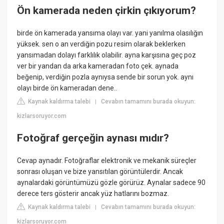
Ön kamerada neden çirkin çıkıyorum?
birde ön kamerada yansıma olayı var. yani yanılma olasılığın
yüksek. sen o an verdiğin pozu resim olarak beklerken
yansımadan dolayı farklılık olabilir. ayna karşısına geç poz
ver bir yandan da arka kameradan foto çek. aynada
beğenip, verdiğin pozla aynıysa sende bir sorun yok. aynı
olayı birde ön kameradan dene..
Kaynak kaldırma talebi
Cevabın tamamını burada okuyun:
|
kizlarsoruyor.com
Fotoğraf gerçeğin aynası mıdır?
Cevap aynadır. Fotoğraflar elektronik ve mekanik süreçler
sonrası oluşan ve bize yansıtılan görüntülerdir. Ancak
aynalardaki görüntümüzü gözle görürüz. Aynalar sadece 90
derece ters gösterir ancak yüz hatlarını bozmaz.
Kaynak kaldırma talebi
Cevabın tamamını burada okuyun:
|
kizlarsoruyor.com