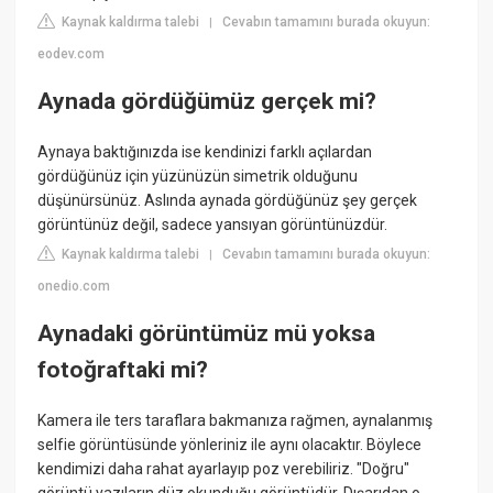
Kaynak kaldırma talebi
Cevabın tamamını burada okuyun:
|
eodev.com
Aynada gördüğümüz gerçek mi?
Aynaya baktığınızda ise kendinizi farklı açılardan
gördüğünüz için yüzünüzün simetrik olduğunu
düşünürsünüz. Aslında aynada gördüğünüz şey gerçek
görüntünüz değil, sadece yansıyan görüntünüzdür.
Kaynak kaldırma talebi
Cevabın tamamını burada okuyun:
|
onedio.com
Aynadaki görüntümüz mü yoksa
fotoğraftaki mi?
Kamera ile ters taraflara bakmanıza rağmen, aynalanmış
selfie görüntüsünde yönleriniz ile aynı olacaktır. Böylece
kendimizi daha rahat ayarlayıp poz verebiliriz. "Doğru"
görüntü yazıların düz okunduğu görüntüdür. Dışarıdan o