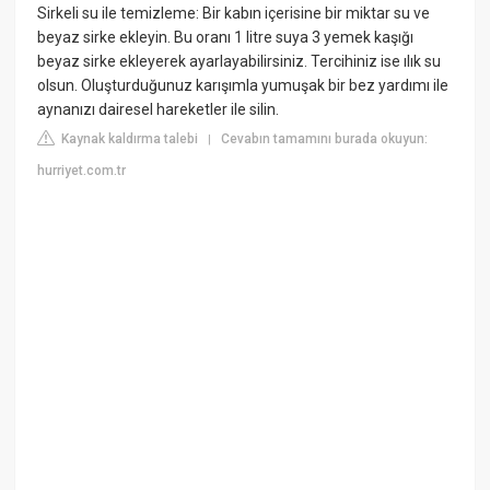
Sirkeli su ile temizleme: Bir kabın içerisine bir miktar su ve
beyaz sirke ekleyin. Bu oranı 1 litre suya 3 yemek kaşığı
beyaz sirke ekleyerek ayarlayabilirsiniz. Tercihiniz ise ılık su
olsun. Oluşturduğunuz karışımla yumuşak bir bez yardımı ile
aynanızı dairesel hareketler ile silin.
Kaynak kaldırma talebi
Cevabın tamamını burada okuyun:
|
hurriyet.com.tr