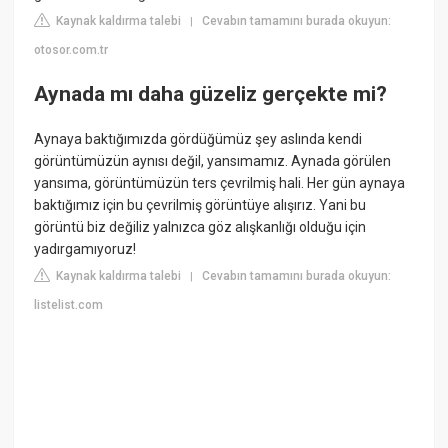
Kaynak kaldırma talebi
Cevabın tamamını burada okuyun:
|
otosor.com.tr
Aynada mı daha güzeliz gerçekte mi?
Aynaya baktığımızda gördüğümüz şey aslında kendi
görüntümüzün aynısı değil, yansımamız. Aynada görülen
yansıma, görüntümüzün ters çevrilmiş hali. Her gün aynaya
baktığımız için bu çevrilmiş görüntüye alışırız. Yani bu
görüntü biz değiliz yalnızca göz alışkanlığı olduğu için
yadırgamıyoruz!
Kaynak kaldırma talebi
Cevabın tamamını burada okuyun:
|
listelist.com