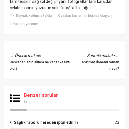
tam tersidir. sağ sol değişir yani. fotoğraflar tam karşıdan
çekilir. insanın yüzünün solu fotoğrafta sağdır.
Kaynak kaldırma talebi
Cevabın tamamını burada okuyun:
|
kizlarsoruyor.com
←
Önceki makale
Sonraki makale
→
Bankadan altın alınca ne kadar kesinti
Tanzimat dönemi roman
olur?
nedir?
Benzer sorular
Sıkça sorulan sorular
Sağlık raporu nereden iptal edilir?
23