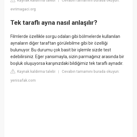
Kaynak kaldırma talebi
Cevabın tamamını burada okuyun:
|
evrimagaci.org
Tek taraflı ayna nasıl anlaşılır?
Filmlerde özellikle sorgu odaları gibi bölmelerde kullanılan
aynaların diğer taraftan görülebilme gibi bir özelliği
bulunuyor. Bu durumu çok basit bir işlemle sizde test
edebilirsiniz. Eğer yansımayla, sizin parmağınız arasında bir
boşluk oluşuyorsa karşınızdaki bildiğimiz tek taraflı aynadır.
Kaynak kaldırma talebi
Cevabın tamamını burada okuyun:
|
yenisafak.com