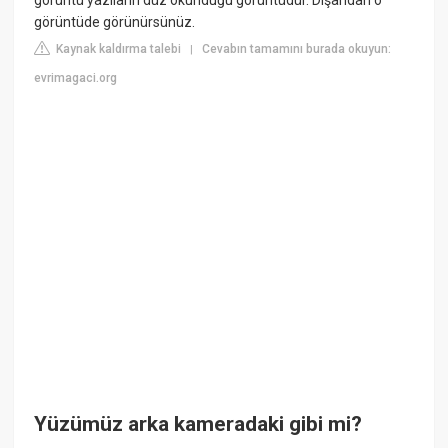
görüntüde görünürsünüz.
Kaynak kaldırma talebi
Cevabın tamamını burada okuyun:
|
evrimagaci.org
Yüzümüz arka kameradaki gibi mi?