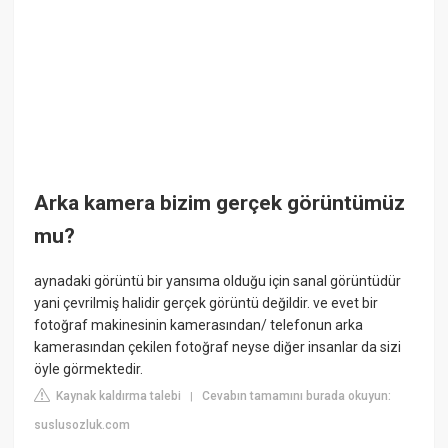
Arka kamera bizim gerçek görüntümüz
mu?
aynadaki görüntü bir yansıma olduğu için sanal görüntüdür
yani çevrilmiş halidir gerçek görüntü değildir. ve evet bir
fotoğraf makinesinin kamerasından/ telefonun arka
kamerasından çekilen fotoğraf neyse diğer insanlar da sizi
öyle görmektedir.
Kaynak kaldırma talebi
Cevabın tamamını burada okuyun:
|
suslusozluk.com