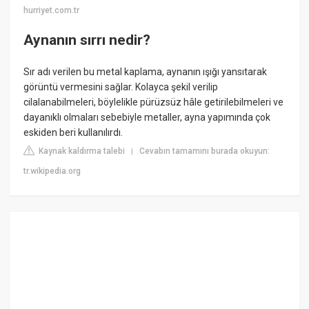
hurriyet.com.tr
Aynanın sırrı nedir?
Sır adı verilen bu metal kaplama, aynanın ışığı yansıtarak
görüntü vermesini sağlar. Kolayca şekil verilip
cilalanabilmeleri, böylelikle pürüzsüz hâle getirilebilmeleri ve
dayanıklı olmaları sebebiyle metaller, ayna yapımında çok
eskiden beri kullanılırdı.
Kaynak kaldırma talebi
Cevabın tamamını burada okuyun:
|
tr.wikipedia.org