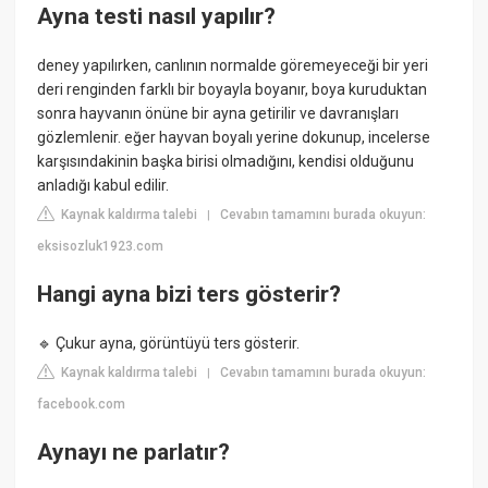
Ayna testi nasıl yapılır?
deney yapılırken, canlının normalde göremeyeceği bir yeri
deri renginden farklı bir boyayla boyanır, boya kuruduktan
sonra hayvanın önüne bir ayna getirilir ve davranışları
gözlemlenir. eğer hayvan boyalı yerine dokunup, incelerse
karşısındakinin başka birisi olmadığını, kendisi olduğunu
anladığı kabul edilir.
Kaynak kaldırma talebi
Cevabın tamamını burada okuyun:
|
eksisozluk1923.com
Hangi ayna bizi ters gösterir?
🔹 Çukur ayna, görüntüyü ters gösterir.
Kaynak kaldırma talebi
Cevabın tamamını burada okuyun:
|
facebook.com
Aynayı ne parlatır?