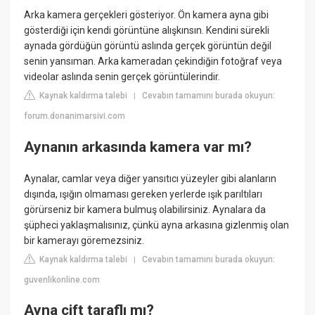
Arka kamera gerçekleri gösteriyor. Ön kamera ayna gibi
gösterdiği için kendi görüntüne alışkınsın. Kendini sürekli
aynada gördüğün görüntü aslında gerçek görüntün değil
senin yansıman. Arka kameradan çekindiğin fotoğraf veya
videolar aslında senin gerçek görüntülerindir.
Kaynak kaldırma talebi
Cevabın tamamını burada okuyun:
|
forum.donanimarsivi.com
Aynanın arkasında kamera var mı?
Aynalar, camlar veya diğer yansıtıcı yüzeyler gibi alanların
dışında, ışığın olmaması gereken yerlerde ışık parıltıları
görürseniz bir kamera bulmuş olabilirsiniz. Aynalara da
şüpheci yaklaşmalısınız, çünkü ayna arkasına gizlenmiş olan
bir kamerayı göremezsiniz.
Kaynak kaldırma talebi
Cevabın tamamını burada okuyun:
|
guvenlikonline.com
Ayna çift taraflı mı?