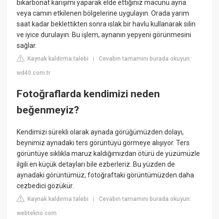
bikarbonat karışımı yaparak elde ettiğiniz macunu ayna
veya camın etkilenen bölgelerine uygulayın. Orada yarım
saat kadar beklettikten sonra ıslak bir havlu kullanarak silin
ve iyice durulayın. Bu işlem, aynanın yepyeni görünmesini
sağlar.
Kaynak kaldırma talebi
Cevabın tamamını burada okuyun:
|
wd40.com.tr
Fotoğraflarda kendimizi neden
beğenmeyiz?
Kendimizi sürekli olarak aynada görüğümüzden dolayı,
beynimiz aynadaki ters görüntüyü görmeye alışıyor. Ters
görüntüye sıklıkla maruz kaldığımızdan ötürü de yüzümüzle
ilgili en küçük detayları bile ezberleriz. Bu yüzden de
aynadaki görüntümüz, fotoğraftaki görüntümüzden daha
cezbedici gözükür.
Kaynak kaldırma talebi
Cevabın tamamını burada okuyun:
|
webtekno.com