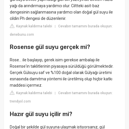
yağı da arındırmaya yardımcı olur. Ciltteki asit-baz
dengesinin sağlanmasına yardımcı olan doğal gül suyu ile
cildin Ph dengesi de düzenlenir.
Kaynak kaldırma talebi
Cevabın tamamını burada okuyun:
|
denebunu.com
Rosense gül suyu gerçek mi?
Rose… ile başlayıp, gerek isim gerekse ambalajı ile
Rosense'in taklitlerinin piyasaya sürüldüğü görülmektedir.
Gerçek Gülsuyu saf ve %100 doğal olarak Gülyağı üretimi
esnasında damıtma yöntemi ile üretilmiş olup hiçbir katkı
maddesi içermez.
Kaynak kaldırma talebi
Cevabın tamamını burada okuyun:
|
trendyol.com
Hazır gül suyu içilir mi?
Doğal bir şekilde gül suyuna ulaşmak istiyorsanız; gül