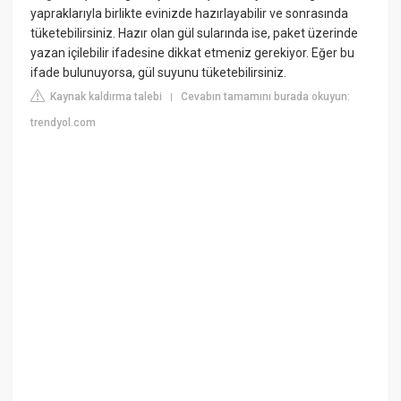
yapraklarıyla birlikte evinizde hazırlayabilir ve sonrasında
tüketebilirsiniz. Hazır olan gül sularında ise, paket üzerinde
yazan içilebilir ifadesine dikkat etmeniz gerekiyor. Eğer bu
ifade bulunuyorsa, gül suyunu tüketebilirsiniz.
Kaynak kaldırma talebi
Cevabın tamamını burada okuyun:
|
trendyol.com