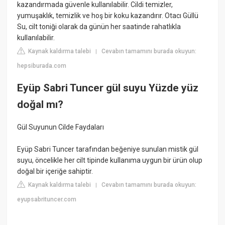
kazandırmada güvenle kullanılabilir. Cildi temizler,
yumuşaklık, temizlik ve hoş bir koku kazandırır. Otacı Güllü
Su, cilt toniği olarak da günün her saatinde rahatlıkla
kullanılabilir.
Kaynak kaldırma talebi
Cevabın tamamını burada okuyun:
|
hepsiburada.com
Eyüp Sabri Tuncer gül suyu Yüzde yüz
doğal mı?
Gül Suyunun Cilde Faydaları
Eyüp Sabri Tuncer tarafından beğeniye sunulan mistik gül
suyu, öncelikle her cilt tipinde kullanıma uygun bir ürün olup
doğal bir içeriğe sahiptir.
Kaynak kaldırma talebi
Cevabın tamamını burada okuyun:
|
eyupsabrituncer.com