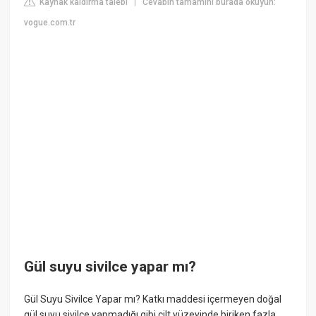
Kaynak kaldırma talebi
Cevabın tamamını burada okuyun:
|
vogue.com.tr
Gül suyu sivilce yapar mı?
Gül Suyu Sivilce Yapar mı? Katkı maddesi içermeyen doğal
gül suyu sivilce yapmadığı gibi cilt yüzeyinde biriken fazla