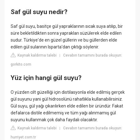
Saf gül suyu nedir?
Saf gül suyu, basitçe gül yapraklarının sıcak suya atılıp, bir
süre bekletildikten sonra yaprakları süzülerek elde edilen
sudur. Türkiye'de en güzel güllerin ve bu güllerden elde
edilen gül sularının Isparta'dan çıktığı söylenir.
Kaynak kaldırma talebi
Cevabın tamamını burada okuyun:
|
gorkito.com
Yüz için hangi gül suyu?
O yüzden cilt güzelliği için distilasyonla elde edilmiş gerçek
gül suyunu yani gül hidrosolünü rahatlıkla kullanabilirsiniz.
Gül suyu, gül yağı çıkarılırken elde edilen bir üründür. Fakat
defalarca distile edilmemiş ve tüm yağı alınmamış gül
suyunu kullanmak çok daha faydalı olacaktır.
Kaynak kaldırma talebi
Cevabın tamamını burada okuyun:
|
hurriyet.com.tr