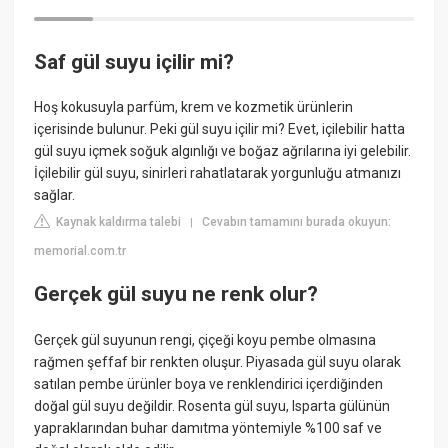
Saf gül suyu içilir mi?
Hoş kokusuyla parfüm, krem ve kozmetik ürünlerin
içerisinde bulunur. Peki gül suyu içilir mi? Evet, içilebilir hatta
gül suyu içmek soğuk algınlığı ve boğaz ağrılarına iyi gelebilir.
İçilebilir gül suyu, sinirleri rahatlatarak yorgunluğu atmanızı
sağlar.
Kaynak kaldırma talebi
Cevabın tamamını burada okuyun:
|
memorial.com.tr
Gerçek gül suyu ne renk olur?
Gerçek gül suyunun rengi, çiçeği koyu pembe olmasına
rağmen şeffaf bir renkten oluşur. Piyasada gül suyu olarak
satılan pembe ürünler boya ve renklendirici içerdiğinden
doğal gül suyu değildir. Rosenta gül suyu, Isparta gülünün
yapraklarından buhar damıtma yöntemiyle %100 saf ve