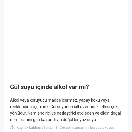
Gül suyu içinde alkol var mı?
Alkol veya koruyucu madde içermez, yapay koku veya
renklendirici içermez. Gül suyunun cilt üzerindeki etkisi çok
yönlüdür. Nemlendirici ve netleştirici etki eden ve cildin doğal
nem oranını geri kazandıran doğal bir yüz suyu.
Kaynak kaldırma talebi
Cevabın tamamını burada okuyun:
|