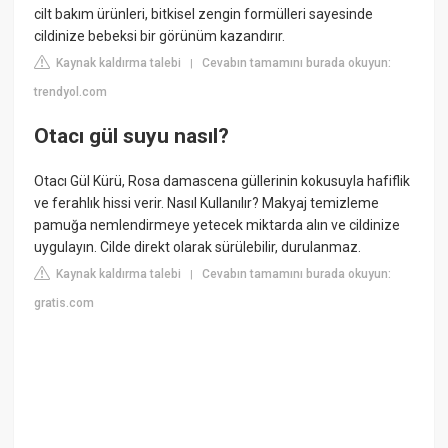
cilt bakım ürünleri, bitkisel zengin formülleri sayesinde
cildinize bebeksi bir görünüm kazandırır.
Kaynak kaldırma talebi
Cevabın tamamını burada okuyun:
|
trendyol.com
Otacı gül suyu nasıl?
Otacı Gül Kürü, Rosa damascena güllerinin kokusuyla hafiflik
ve ferahlık hissi verir. Nasıl Kullanılır? Makyaj temizleme
pamuğa nemlendirmeye yetecek miktarda alın ve cildinize
uygulayın. Cilde direkt olarak sürülebilir, durulanmaz.
Kaynak kaldırma talebi
Cevabın tamamını burada okuyun:
|
gratis.com