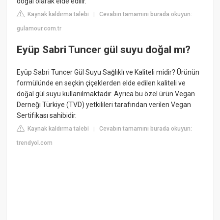
doğal olarak elde edilir.
Kaynak kaldırma talebi
Cevabın tamamını burada okuyun:
|
gulamour.com.tr
Eyüp Sabri Tuncer gül suyu doğal mı?
Eyüp Sabri Tuncer Gül Suyu Sağlıklı ve Kaliteli midir? Ürünün
formülünde en seçkin çiçeklerden elde edilen kaliteli ve
doğal gül suyu kullanılmaktadır. Ayrıca bu özel ürün Vegan
Derneği Türkiye (TVD) yetkilileri tarafından verilen Vegan
Sertifikası sahibidir.
Kaynak kaldırma talebi
Cevabın tamamını burada okuyun:
|
trendyol.com