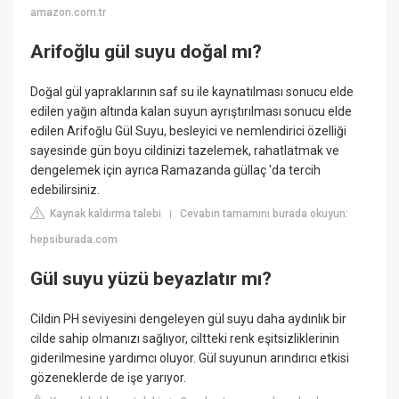
amazon.com.tr
Arifoğlu gül suyu doğal mı?
Doğal gül yapraklarının saf su ile kaynatılması sonucu elde
edilen yağın altında kalan suyun ayrıştırılması sonucu elde
edilen Arifoğlu Gül Suyu, besleyici ve nemlendirici özelliği
sayesinde gün boyu cildinizi tazelemek, rahatlatmak ve
dengelemek için ayrıca Ramazanda güllaç 'da tercih
edebilirsiniz.
Kaynak kaldırma talebi
Cevabın tamamını burada okuyun:
|
hepsiburada.com
Gül suyu yüzü beyazlatır mı?
Cildin PH seviyesini dengeleyen gül suyu daha aydınlık bir
cilde sahip olmanızı sağlıyor, ciltteki renk eşitsizliklerinin
giderilmesine yardımcı oluyor. Gül suyunun arındırıcı etkisi
gözeneklerde de işe yarıyor.