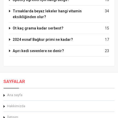
Tırnaklarda beyaz lekeler hangi vitamin
34
eksikliğinden olur?
Ot kaç grama kadar serbest?
15
2024 esnaf Bağkur primi ne kadar?
17
Aşırı kedi sevenlere ne denir?
23
SAYFALAR
Ana sayfa
Hakkimizda
İletişim