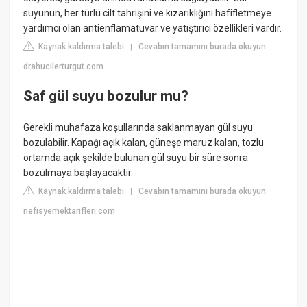
suyunun, her türlü cilt tahrişini ve kızarıklığını hafifletmeye
yardımcı olan antienflamatuvar ve yatıştırıcı özellikleri vardır.
Kaynak kaldırma talebi
Cevabın tamamını burada okuyun:
|
drahucilerturgut.com
Saf gül suyu bozulur mu?
Gerekli muhafaza koşullarında saklanmayan gül suyu
bozulabilir. Kapağı açık kalan, güneşe maruz kalan, tozlu
ortamda açık şekilde bulunan gül suyu bir süre sonra
bozulmaya başlayacaktır.
Kaynak kaldırma talebi
Cevabın tamamını burada okuyun:
|
nefisyemektarifleri.com