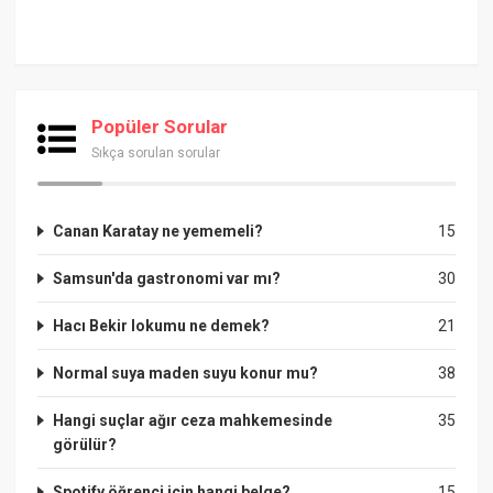
Popüler Sorular
Sıkça sorulan sorular
Canan Karatay ne yememeli?
15
Samsun'da gastronomi var mı?
30
Hacı Bekir lokumu ne demek?
21
Normal suya maden suyu konur mu?
38
Hangi suçlar ağır ceza mahkemesinde
35
görülür?
Spotify öğrenci için hangi belge?
15