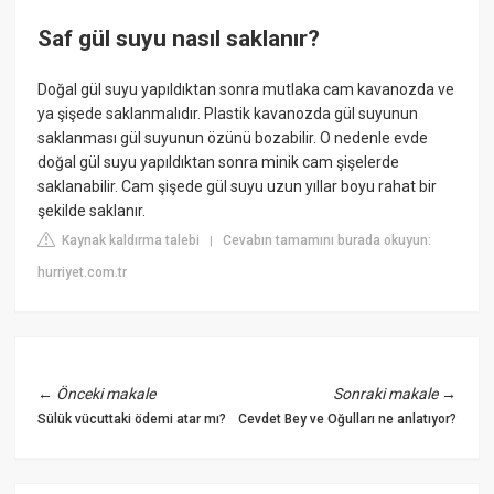
Saf gül suyu nasıl saklanır?
Doğal gül suyu yapıldıktan sonra mutlaka cam kavanozda ve
ya şişede saklanmalıdır. Plastik kavanozda gül suyunun
saklanması gül suyunun özünü bozabilir. O nedenle evde
doğal gül suyu yapıldıktan sonra minik cam şişelerde
saklanabilir. Cam şişede gül suyu uzun yıllar boyu rahat bir
şekilde saklanır.
Kaynak kaldırma talebi
Cevabın tamamını burada okuyun:
|
hurriyet.com.tr
←
Önceki makale
Sonraki makale
→
Sülük vücuttaki ödemi atar mı?
Cevdet Bey ve Oğulları ne anlatıyor?