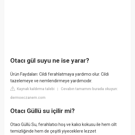
Otacı gül suyu ne ise yarar?
Ürün Faydaları: Cildi ferahlatmaya yardımcı olur. Cildi
tazelemeye ve nemlendirmeye yardımcıdır.
Kaynak kaldırma talebi
Cevabın tamamını burada okuyun:
|
dermoeczanem.com
Otacı Güllü su içilir mi?
Otacı Güllü Su, ferahlatıcı hoş ve kalıcı kokusu ile hem cilt
temizliğinde hem de çeşitli yiyeceklere lezzet