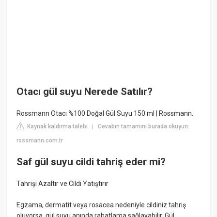
Otacı gül suyu Nerede Satılır?
Rossmann Otacı %100 Doğal Gül Suyu 150 ml | Rossmann.
Kaynak kaldırma talebi
Cevabın tamamını burada okuyun:
|
rossmann.com.tr
Saf gül suyu cildi tahriş eder mi?
Tahrişi Azaltır ve Cildi Yatıştırır
Egzama, dermatit veya rosacea nedeniyle cildiniz tahriş
oluyorsa, gül suyu anında rahatlama sağlayabilir. Gül