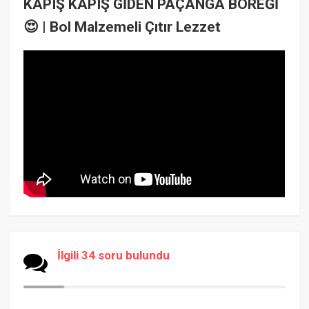
KAPIŞ KAPIŞ GİDEN PAÇANGA BÖREĞİ
😍 | Bol Malzemeli Çıtır Lezzet
İlgili 34 soru bulundu