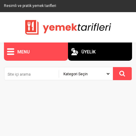
Resimli ve pratik yemek tarifleri
MENU
ÜYELİK