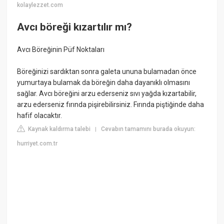
kolaylezzet.com
Avcı böreği kızartılır mı?
Avcı Böreğinin Püf Noktaları
Böreğinizi sardıktan sonra galeta ununa bulamadan önce
yumurtaya bulamak da böreğin daha dayanıklı olmasını
sağlar. Avcı böreğini arzu ederseniz sıvı yağda kızartabilir,
arzu ederseniz fırında pişirebilirsiniz. Fırında piştiğinde daha
hafif olacaktır.
Kaynak kaldırma talebi
Cevabın tamamını burada okuyun:
|
hurriyet.com.tr