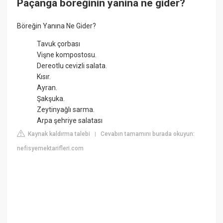
Paçanga böreğinin yanina ne gider?
Böreğin Yanına Ne Gider?
Tavuk çorbası
Vişne kompostosu.
Dereotlu cevizli salata.
Kısır.
Ayran.
Şakşuka.
Zeytinyağlı sarma.
Arpa şehriye salatası
Kaynak kaldırma talebi
Cevabın tamamını burada okuyun:
|
nefisyemektarifleri.com