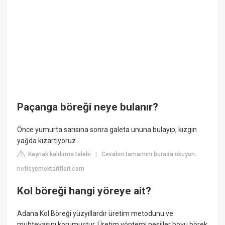
Paçanga böreği neye bulanır?
Önce yumurta sarısına sonra galeta ununa bulayıp, kızgın
yağda kızartıyoruz .
Kaynak kaldırma talebi
Cevabın tamamını burada okuyun:
|
nefisyemektarifleri.com
Kol böreği hangi yöreye ait?
Adana Kol Böreği yüzyıllardır üretim metodunu ve
muhtevasını korumuştur. Üretim yöntemi nesiller boyu börek