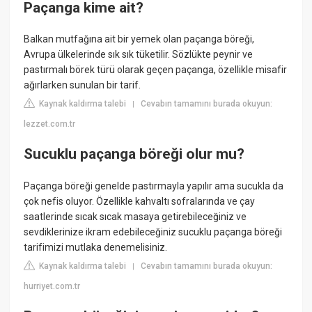
Paçanga kime ait?
Balkan mutfağına ait bir yemek olan paçanga böreği,
Avrupa ülkelerinde sık sık tüketilir. Sözlükte peynir ve
pastırmalı börek türü olarak geçen paçanga, özellikle misafir
ağırlarken sunulan bir tarif.
Kaynak kaldırma talebi
Cevabın tamamını burada okuyun:
|
lezzet.com.tr
Sucuklu paçanga böreği olur mu?
Paçanga böreği genelde pastırmayla yapılır ama sucukla da
çok nefis oluyor. Özellikle kahvaltı sofralarında ve çay
saatlerinde sıcak sıcak masaya getirebileceğiniz ve
sevdiklerinize ikram edebileceğiniz sucuklu paçanga böreği
tarifimizi mutlaka denemelisiniz.
Kaynak kaldırma talebi
Cevabın tamamını burada okuyun:
|
hurriyet.com.tr