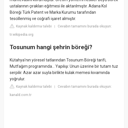
ustalarının çırakları eğitmesi ile aktarılmıştır. Adana Kol
Böreği Türk Patent ve Marka Kurumu tarafından
tescillenmiş ve coğrafi işaret almıştır.
Kaynak kaldırma talebi
Cevabın tamamını burada okuyun:
|
tr.wikipedia.org
Tosunum hangi şehrin böreği?
Kütahya'nın yöresel tatlarından Tosunum Böreği tarifi,
Mutfağım programında... Yapılışı: Unun üzerine bir tutam tuz
serpilir. Azar azar suyla birlikte kulak memesi kıvamında
yoğrulur.
Kaynak kaldırma talebi
Cevabın tamamını burada okuyun:
|
kanald.com.tr