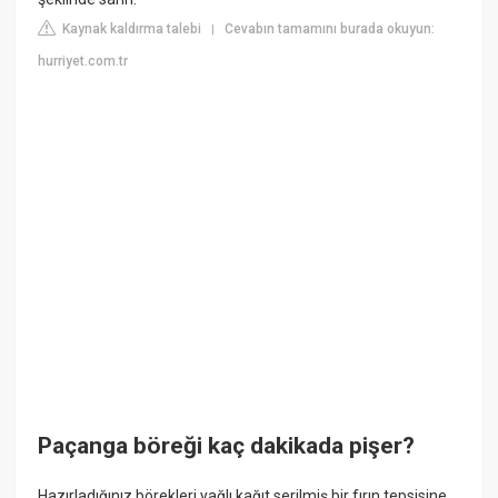
Kaynak kaldırma talebi
Cevabın tamamını burada okuyun:
|
hurriyet.com.tr
Paçanga böreği kaç dakikada pişer?
Hazırladığınız börekleri yağlı kağıt serilmiş bir fırın tepsisine