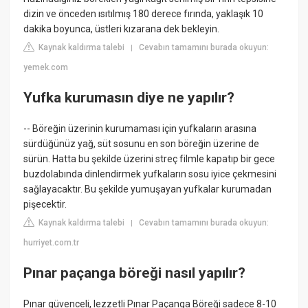
dizin ve önceden ısıtılmış 180 derece fırında, yaklaşık 10
dakika boyunca, üstleri kızarana dek bekleyin.
Kaynak kaldırma talebi
Cevabın tamamını burada okuyun:
|
yemek.com
Yufka kurumasın diye ne yapılır?
-- Böreğin üzerinin kurumaması için yufkaların arasına
sürdüğünüz yağ, süt sosunu en son böreğin üzerine de
sürün. Hatta bu şekilde üzerini streç filmle kapatıp bir gece
buzdolabında dinlendirmek yufkaların sosu iyice çekmesini
sağlayacaktır. Bu şekilde yumuşayan yufkalar kurumadan
pişecektir.
Kaynak kaldırma talebi
Cevabın tamamını burada okuyun:
|
hurriyet.com.tr
Pınar paçanga böreği nasıl yapılır?
Pınar güvenceli, lezzetli Pınar Paçanga Böreği sadece 8-10