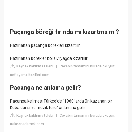
Paçanga böreği fırında mı kızartma mı?
Hazırlanan paçanga börekleri kızartılır.
Hazırlanan börekler bol sıvı yağda kızartılır.
Kaynak kaldırma talebi
Cevabın tamamını burada okuyun:
|
nefisyemektarifleri.com
Paçanga ne anlama gelir?
Paçanga kelimesi Türkçe'de "1960'larda ün kazanan bir
Küba dansı ve müzik türü" anlamına gelir.
Kaynak kaldırma talebi
Cevabın tamamını burada okuyun:
|
turkcenedemek.com