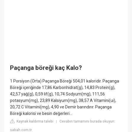
Paçanga böreği kaç Kalo?
1 Porsiyon (Orta) Paçanga Böreği 504,01 kaloridir. Paçanga
Böreği içeriğinde 17,86 Karbonhidrat(g), 14,83 Protein(g),
42,57 yağ(g), 0,59 lif(g), 10,74 Sodyum(mg), 111,56
potasyum(mg), 23,89 Kalsiyum(mg), 38,57 A Vitamini(ui),
20,72 C Vitamini(mg), 4,90 ve Demir barındırır. Paçanga
Böreği kalorisi ve besin değerleri…
Kaynak kaldırma talebi
Cevabın tamamını burada okuyun:
|
sabah.com.tr