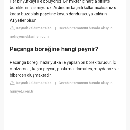
Her bir yufkayı 8'e bölüyoruz. Bir miktar iç harçla birlikte
böreklerimizi sarıyoruz. Ardından kaçarlı kullanacaksanız o
kadar buzdolabı poşetine koyup dondurucuya kaldırın.
Afiyetler olsun.
Kaynak kaldırma talebi
Cevabın tamamını burada okuyun:
|
nefisyemektarifleri.com
Paçanga böreğine hangi peynir?
Paçanga böreği, hazır yufka ile yapılan bir börek türüdür. İç
malzemesi, kaşar peyniri, pastırma, domates, maydanoz ve
biberden oluşmaktadır.
Kaynak kaldırma talebi
Cevabın tamamını burada okuyun:
|
hurriyet.com.tr