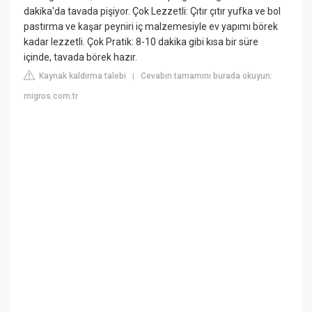
dakika'da tavada pişiyor. Çok Lezzetli: Çıtır çıtır yufka ve bol
pastırma ve kaşar peyniri iç malzemesiyle ev yapımı börek
kadar lezzetli. Çok Pratik: 8-10 dakika gibi kısa bir süre
içinde, tavada börek hazır.
Kaynak kaldırma talebi
Cevabın tamamını burada okuyun:
|
migros.com.tr