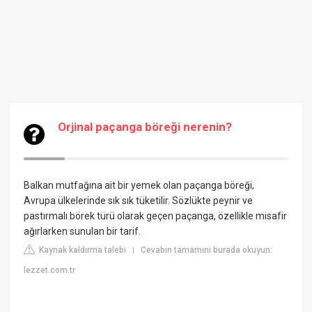
Orjinal paçanga böreği nerenin?
Balkan mutfağına ait bir yemek olan paçanga böreği,
Avrupa ülkelerinde sık sık tüketilir. Sözlükte peynir ve
pastırmalı börek türü olarak geçen paçanga, özellikle misafir
ağırlarken sunulan bir tarif.
Kaynak kaldırma talebi
Cevabın tamamını burada okuyun:
|
lezzet.com.tr