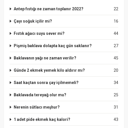
Antep fıstığı ne zaman toplanır 2022?
22
Çayı soğuk içilir mi?
16
Fıstık ağacı suyu sever mi?
44
Pişmiş baklava dolapta kaç gün saklanır?
27
Baklavanın yağı ne zaman verilir?
45
Günde 2 ekmek yemek kilo aldırır mı?
20
Saat kaçtan sonra çay içilmemeli?
34
Baklavada tereyağ olur mu?
25
Nerenin sütlacı meşhur?
31
1 adet pide ekmek kaç kalori?
43