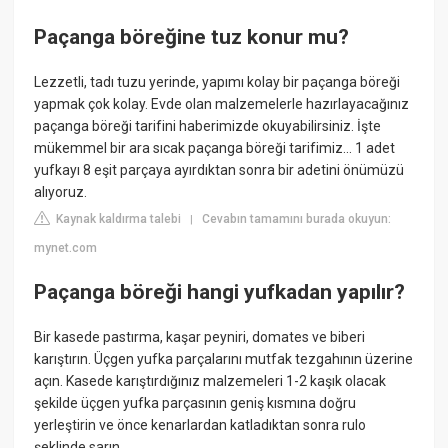
Paçanga böreğine tuz konur mu?
Lezzetli, tadı tuzu yerinde, yapımı kolay bir paçanga böreği
yapmak çok kolay. Evde olan malzemelerle hazırlayacağınız
paçanga böreği tarifini haberimizde okuyabilirsiniz. İşte
mükemmel bir ara sıcak paçanga böreği tarifimiz... 1 adet
yufkayı 8 eşit parçaya ayırdıktan sonra bir adetini önümüzü
alıyoruz.
Kaynak kaldırma talebi
Cevabın tamamını burada okuyun:
|
mynet.com
Paçanga böreği hangi yufkadan yapılır?
Bir kasede pastırma, kaşar peyniri, domates ve biberi
karıştırın. Üçgen yufka parçalarını mutfak tezgahının üzerine
açın. Kasede karıştırdığınız malzemeleri 1-2 kaşık olacak
şekilde üçgen yufka parçasının geniş kısmına doğru
yerleştirin ve önce kenarlardan katladıktan sonra rulo
şeklinde sarın.