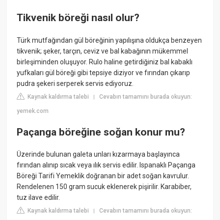
Tikvenik böreği nasıl olur?
Türk mutfağından gül böreğinin yapılışına oldukça benzeyen
tikvenik; şeker, tarçın, ceviz ve bal kabağının mükemmel
birleşiminden oluşuyor. Rulo haline getirdiğiniz bal kabaklı
yufkaları gül böreği gibi tepsiye diziyor ve fırından çıkarıp
pudra şekeri serperek servis ediyoruz.
Kaynak kaldırma talebi
Cevabın tamamını burada okuyun:
|
yemek.com
Paçanga böreğine soğan konur mu?
Üzerinde bulunan galeta unları kızarmaya başlayınca
fırından alınıp sıcak veya ılık servis edilir. Ispanaklı Paçanga
Böreği Tarifi Yemeklik doğranan bir adet soğan kavrulur.
Rendelenen 150 gram sucuk eklenerek pişirilir. Karabiber,
tuz ilave edilir.
Kaynak kaldırma talebi
Cevabın tamamını burada okuyun:
|