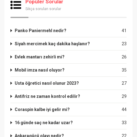
Popüler Sorular
Sıkça sorulan sorular
Panko Paniermehl nedir?
41
Siyah mercimek kaç dakika haşlanır?
23
Evlek mantarı zehirli mi?
26
Mobil imza nasıl oluyor?
35
Usta öğretici nasıl olunur 2023?
27
Antifriz ne zaman kontrol edilir?
29
Coraspin kalbe iyi gelir mi?
44
16 günde saç ne kadar uzar?
33
Ankaragücü olayı nedir?
22