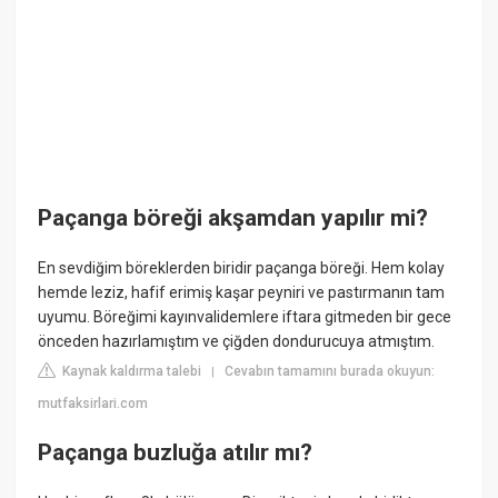
Paçanga böreği akşamdan yapılır mi?
En sevdiğim böreklerden biridir paçanga böreği. Hem kolay
hemde leziz, hafif erimiş kaşar peyniri ve pastırmanın tam
uyumu. Böreğimi kayınvalidemlere iftara gitmeden bir gece
önceden hazırlamıştım ve çiğden dondurucuya atmıştım.
Kaynak kaldırma talebi
Cevabın tamamını burada okuyun:
|
mutfaksirlari.com
Paçanga buzluğa atılır mı?