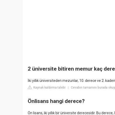
2 üniversite bitiren memur kaç dere
İki yıllık üniversiteden mezunlar, 10. derece ve 2. kad
Kaynak kaldırma talebi
Cevabın tamamını burada okuy
|
Önlisans hangi derece?
Ön lisans, iki yıllık bir üniversite derecesidir. Bu derece,