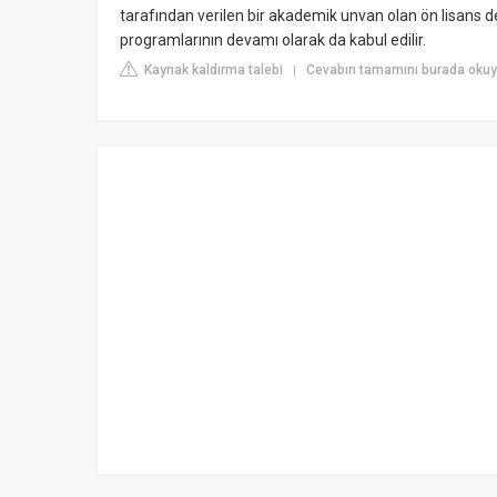
tarafından verilen bir akademik unvan olan ön lisans de
programlarının devamı olarak da kabul edilir.
Kaynak kaldırma talebi
Cevabın tamamını burada okuy
|