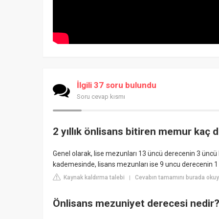
İlgili 37 soru bulundu
Soru cevap kısmı
2 yıllık önlisans bitiren memur kaç d
Genel olarak, lise mezunları 13 üncü derecenin 3 üncü
kademesinde, lisans mezunları ise 9 uncu derecenin 1
Kaynak kaldırma talebi
Cevabın tamamını burada okuyu
|
Önlisans mezuniyet derecesi nedir