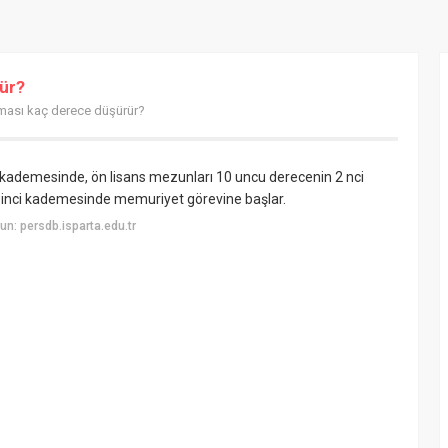
rür?
ması kaç derece düşürür?
 kademesinde, ön lisans mezunları 10 uncu derecenin 2 nci
 inci kademesinde memuriyet görevine başlar.
n: persdb.isparta.edu.tr