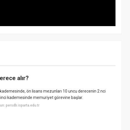
erece alır?
 kademesinde, ön lisans mezunları 10 uncu derecenin 2 nci
 inci kademesinde memuriyet görevine başlar.
n: persdb.isparta.edu.tr
?