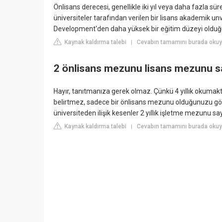
Önlisans derecesi, genellikle iki yıl veya daha fazla s
üniversiteler tarafından verilen bir lisans akademik un
Development'den daha yüksek bir eğitim düzeyi olduğ
Kaynak kaldırma talebi
Cevabın tamamını burada okuyun
|
2 önlisans mezunu lisans mezunu sa
Hayır, tanıtmanıza gerek olmaz. Çünkü 4 yıllık okumakt
belirtmez, sadece bir önlisans mezunu olduğunuzu göster
üniversiteden ilişik kesenler 2 yıllık işletme mezunu sa
Kaynak kaldırma talebi
Cevabın tamamını burada okuy
|