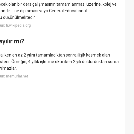
ürecek olan bir ders çalışmasının tamamlanması üzerine, kolej ve
vandır. Lise diploması veya General Educational
u düşünülmektedir.
: tr.wikipedia.org
yılır mı?
a iken en az 2 yılını tamamladıktan sonra ilişik kesmek alan
ir. Örneğin, 4 yıllık işletme okur iken 2 yılı doldurduktan sonra
yılmazlar.
un: memurlar.net