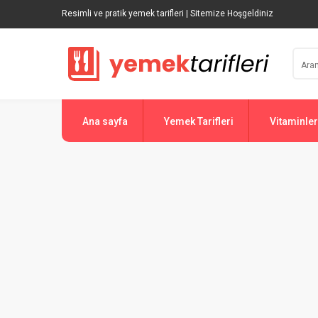
Resimli ve pratik yemek tarifleri | Sitemize Hoşgeldiniz
Ana sayfa
Yemek Tarifleri
Vitaminler