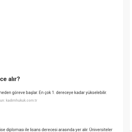
ce alır?
emeden göreve başlar. En çok 1. dereceye kadar yükselebilir.
un: kadimhukuk.com.tr
 lise diploması ile lisans derecesi arasında yer alır. Üniversiteler