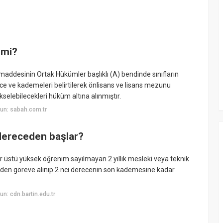
 mi?
addesinin Ortak Hükümler başlıklı (A) bendinde sınıfların
ce ve kademeleri belirtilerek önlisans ve lisans mezunu
elebilecekleri hüküm altına alınmıştır.
un: sabah.com.tr
 dereceden başlar?
r üstü yüksek öğrenim sayılmayan 2 yıllık mesleki veya teknik
inden göreve alınıp 2 nci derecenin son kademesine kadar
n: cdn.bartin.edu.tr