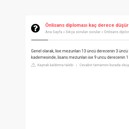
Önlisans diploması kaç derece düşü
Ana Sayfa
»
Sıkça sorulan sorular
» Önlisans diplo
Genel olarak, lise mezunları 13 üncü derecenin 3 üncü
kademesinde, lisans mezunları ise 9 uncu derecenin 1
Kaynak kaldırma talebi
Cevabın tamamını burada okuyu
|