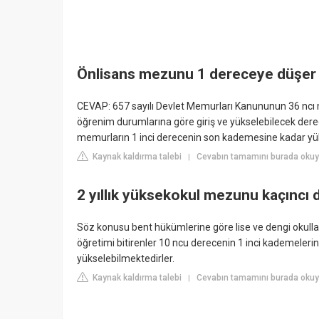
Önlisans mezunu 1 dereceye düşer
CEVAP: 657 sayılı Devlet Memurları Kanununun 36 ncı m
öğrenim durumlarına göre giriş ve yükselebilecek dere
memurların 1 inci derecenin son kademesine kadar yüks
Kaynak kaldırma talebi
Cevabın tamamını burada okuy
|
2 yıllık yüksekokul mezunu kaçıncı
Söz konusu bent hükümlerine göre lise ve dengi okulla
öğretimi bitirenler 10 ncu derecenin 1 inci kademeler
yükselebilmektedirler.
Kaynak kaldırma talebi
Cevabın tamamını burada okuyu
|