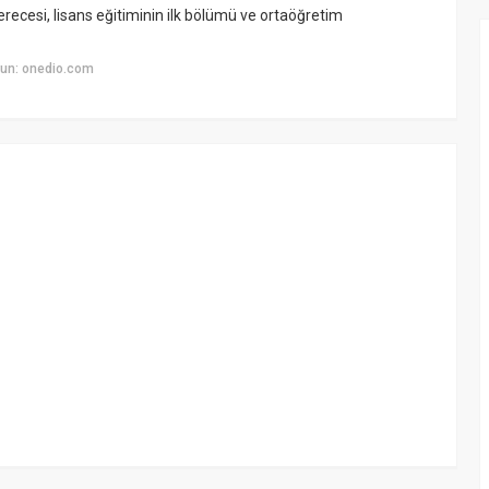
recesi, lisans eğitiminin ilk bölümü ve ortaöğretim
un: onedio.com