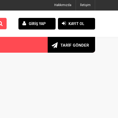
Hakkımızda
İletişim
GİRİŞ YAP
KAYIT OL
TARİF GÖNDER