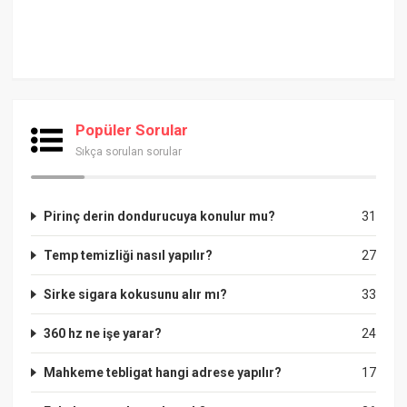
Popüler Sorular
Sıkça sorulan sorular
Pirinç derin dondurucuya konulur mu?
31
Temp temizliği nasıl yapılır?
27
Sirke sigara kokusunu alır mı?
33
360 hz ne işe yarar?
24
Mahkeme tebligat hangi adrese yapılır?
17