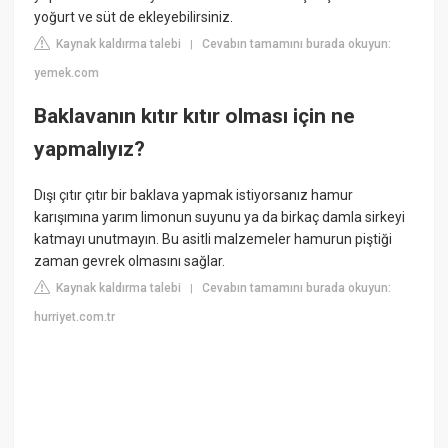
yoğurt ve süt de ekleyebilirsiniz.
Kaynak kaldırma talebi
Cevabın tamamını burada okuyun:
|
yemek.com
Baklavanın kıtır kıtır olması için ne
yapmalıyız?
Dışı çıtır çıtır bir baklava yapmak istiyorsanız hamur
karışımına yarım limonun suyunu ya da birkaç damla sirkeyi
katmayı unutmayın. Bu asitli malzemeler hamurun piştiği
zaman gevrek olmasını sağlar.
Kaynak kaldırma talebi
Cevabın tamamını burada okuyun:
|
hurriyet.com.tr