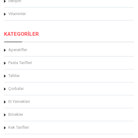
İletişim
Vitaminler
KATEGORİLER
Aperatifler
Pasta Tarifleri
Tatlılar
Çorbalar
Et Yemekleri
Börekler
Kek Tarifleri