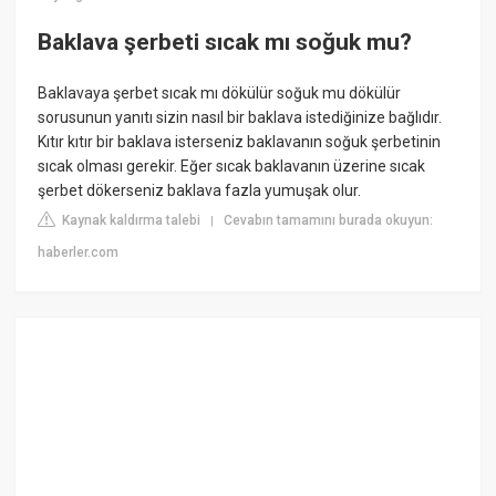
Baklava şerbeti sıcak mı soğuk mu?
Baklavaya şerbet sıcak mı dökülür soğuk mu dökülür
sorusunun yanıtı sizin nasıl bir baklava istediğinize bağlıdır.
Kıtır kıtır bir baklava isterseniz baklavanın soğuk şerbetinin
sıcak olması gerekir. Eğer sıcak baklavanın üzerine sıcak
şerbet dökerseniz baklava fazla yumuşak olur.
Kaynak kaldırma talebi
Cevabın tamamını burada okuyun:
|
haberler.com