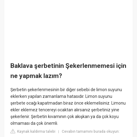
Baklava şerbetinin Şekerlenmemesi için
ne yapmak lazım?
Şerbetin şekerlenmesinin bir diğer sebebi de limon suyunu
eklerken yapılan zamanlama hatasıdır. Limon suyunu
şerbete ocağı kapatmadan biraz önce eklemelisiniz. Limonu
ekler eklemez tencereyi ocaktan alırsanız şerbetiniz yine
şekerlenir. Şerbetin kıvamının çok akışkan ya da çok koyu
olmaması da çok önemli.
Kaynak kaldırma talebi
Cevabın tamamını burada okuyun:
|