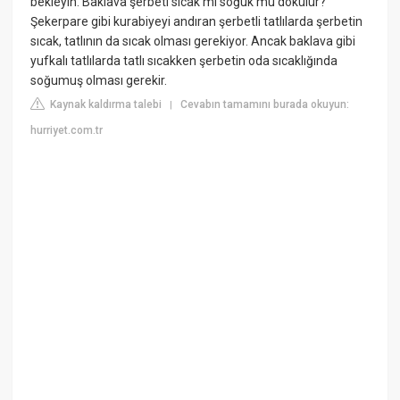
bekleyin. Baklava şerbeti sıcak mı soğuk mu dökülür?
Şekerpare gibi kurabiyeyi andıran şerbetli tatlılarda şerbetin
sıcak, tatlının da sıcak olması gerekiyor. Ancak baklava gibi
yufkalı tatlılarda tatlı sıcakken şerbetin oda sıcaklığında
soğumuş olması gerekir.
Kaynak kaldırma talebi
Cevabın tamamını burada okuyun:
|
hurriyet.com.tr