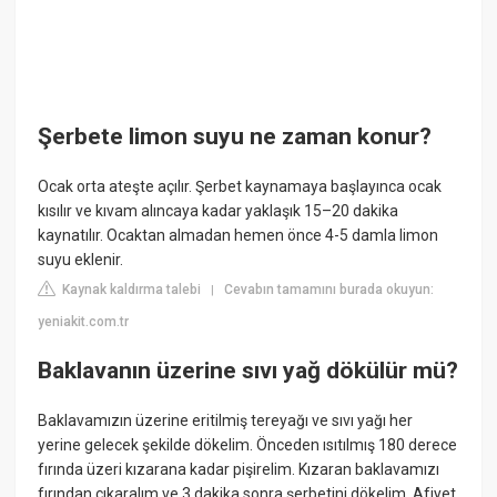
Şerbete limon suyu ne zaman konur?
Ocak orta ateşte açılır. Şerbet kaynamaya başlayınca ocak
kısılır ve kıvam alıncaya kadar yaklaşık 15–20 dakika
kaynatılır. Ocaktan almadan hemen önce 4-5 damla limon
suyu eklenir.
Kaynak kaldırma talebi
Cevabın tamamını burada okuyun:
|
yeniakit.com.tr
Baklavanın üzerine sıvı yağ dökülür mü?
Baklavamızın üzerine eritilmiş tereyağı ve sıvı yağı her
yerine gelecek şekilde dökelim. Önceden ısıtılmış 180 derece
fırında üzeri kızarana kadar pişirelim. Kızaran baklavamızı
fırından çıkaralım ve 3 dakika sonra şerbetini dökelim. Afiyet