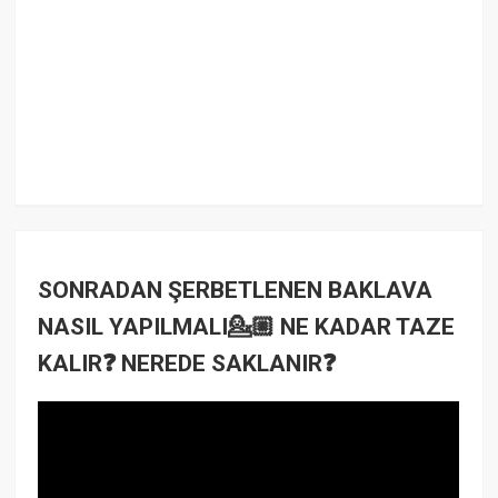
SONRADAN ŞERBETLENEN BAKLAVA
NASIL YAPILMALI💁🏼 NE KADAR TAZE
KALIR❓ NEREDE SAKLANIR❓