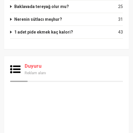
Baklavada tereyağ olur mu?
25
Nerenin sütlacı meşhur?
31
1 adet pide ekmek kaç kalori?
43
Duyuru
Reklam alanı