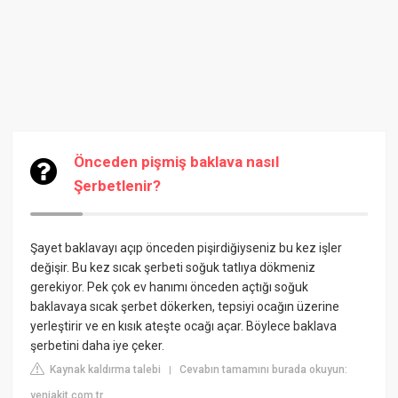
Önceden pişmiş baklava nasıl
Şerbetlenir?
Şayet baklavayı açıp önceden pişirdiğiyseniz bu kez işler
değişir. Bu kez sıcak şerbeti soğuk tatlıya dökmeniz
gerekiyor. Pek çok ev hanımı önceden açtığı soğuk
baklavaya sıcak şerbet dökerken, tepsiyi ocağın üzerine
yerleştirir ve en kısık ateşte ocağı açar. Böylece baklava
şerbetini daha iye çeker.
Kaynak kaldırma talebi
Cevabın tamamını burada okuyun:
|
yeniakit.com.tr