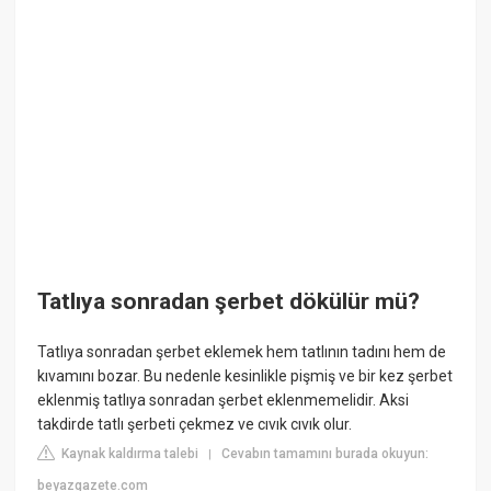
Tatlıya sonradan şerbet dökülür mü?
Tatlıya sonradan şerbet eklemek hem tatlının tadını hem de
kıvamını bozar. Bu nedenle kesinlikle pişmiş ve bir kez şerbet
eklenmiş tatlıya sonradan şerbet eklenmemelidir. Aksi
takdirde tatlı şerbeti çekmez ve cıvık cıvık olur.
Kaynak kaldırma talebi
Cevabın tamamını burada okuyun:
|
beyazgazete.com