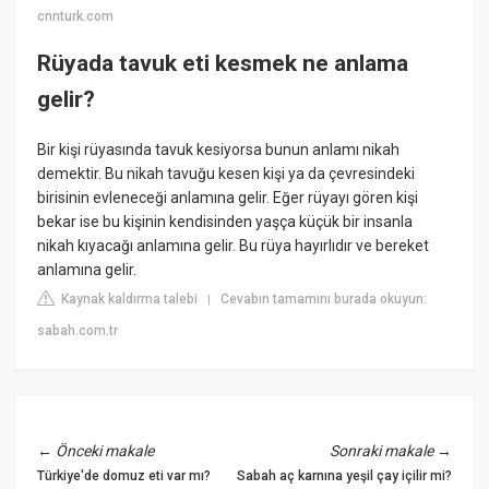
cnnturk.com
Rüyada tavuk eti kesmek ne anlama
gelir?
Bir kişi rüyasında tavuk kesiyorsa bunun anlamı nikah
demektir. Bu nikah tavuğu kesen kişi ya da çevresindeki
birisinin evleneceği anlamına gelir. Eğer rüyayı gören kişi
bekar ise bu kişinin kendisinden yaşça küçük bir insanla
nikah kıyacağı anlamına gelir. Bu rüya hayırlıdır ve bereket
anlamına gelir.
Kaynak kaldırma talebi
Cevabın tamamını burada okuyun:
|
sabah.com.tr
←
Önceki makale
Sonraki makale
→
Türkiye'de domuz eti var mı?
Sabah aç karnına yeşil çay içilir mi?