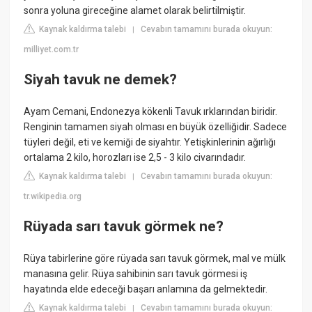
sonra yoluna gireceğine alamet olarak belirtilmiştir.
Kaynak kaldırma talebi
Cevabın tamamını burada okuyun:
|
milliyet.com.tr
Siyah tavuk ne demek?
Ayam Cemani, Endonezya kökenli Tavuk ırklarından biridir.
Renginin tamamen siyah olması en büyük özelliğidir. Sadece
tüyleri değil, eti ve kemiği de siyahtır. Yetişkinlerinin ağırlığı
ortalama 2 kilo, horozları ise 2,5 - 3 kilo civarındadır.
Kaynak kaldırma talebi
Cevabın tamamını burada okuyun:
|
tr.wikipedia.org
Rüyada sarı tavuk görmek ne?
Rüya tabirlerine göre rüyada sarı tavuk görmek, mal ve mülk
manasına gelir. Rüya sahibinin sarı tavuk görmesi iş
hayatında elde edeceği başarı anlamına da gelmektedir.
Kaynak kaldırma talebi
Cevabın tamamını burada okuyun:
|