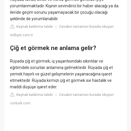
yorumlanmaktadır. Kişinin sevindirici bir haber alacağı ya da
ileride geçim sorunu yaşamayacak bir çocuğu olacağı
şeklinde de yorumlanabilir.
Kaynak kaldırma talebi
Cevabın tamamını burada okuyun:
|
milliyet.com.tr
Çiğ et görmek ne anlama gelir?
Rüyada çiğ et görmek, iş yaşantısındaki sıkıntılar ve
eğitimdeki sorunlar anlamına gelmektedir. Rüyada çiğ et
yemek hayırlı ve güzel gelişmelerin yaşanacağına işaret
etmektedir. Rüyada kırmızı çiğ et görmek ise hastalık ve
maddi düşüşe işaret eder.
Kaynak kaldırma talebi
Cevabın tamamını burada okuyun:
|
cnnturk.com