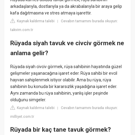
arkadaşlarıyla, dostlarıyla ya da akrabalarıyla bir araya gelip
kafa dağıtmasına ve stres atmaya işarettir.
Kaynak kaldırma talebi
Cevabın tamamını burada okuyun:
|
takvim.com.tr
Rüyada siyah tavuk ve civciv görmek ne
anlama gelir?
Rüyada siyah civciv görmek, rüya sahibinin hayatında güzel
gelişmeler yaşanacağına işaret eder. Rüya sahibi bir evcil
hayvan sahiplenmek istiyor olabilir. Ama bu rüya, rüya
sahibinin bu konuda bir kararsızlık yaşadığına işaret eder.
Aynı zamanda bu rüya sahibinin, yanlış işler peşinde
olduğunu simgeler.
Kaynak kaldırma talebi
Cevabın tamamını burada okuyun:
|
milliyet.com.tr
Rüyada bir kaç tane tavuk görmek?