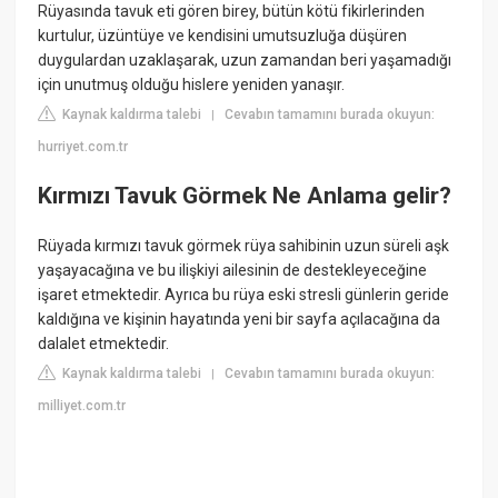
Rüyasında tavuk eti gören birey, bütün kötü fikirlerinden
kurtulur, üzüntüye ve kendisini umutsuzluğa düşüren
duygulardan uzaklaşarak, uzun zamandan beri yaşamadığı
için unutmuş olduğu hislere yeniden yanaşır.
Kaynak kaldırma talebi
Cevabın tamamını burada okuyun:
|
hurriyet.com.tr
Kırmızı Tavuk Görmek Ne Anlama gelir?
Rüyada kırmızı tavuk görmek rüya sahibinin uzun süreli aşk
yaşayacağına ve bu ilişkiyi ailesinin de destekleyeceğine
işaret etmektedir. Ayrıca bu rüya eski stresli günlerin geride
kaldığına ve kişinin hayatında yeni bir sayfa açılacağına da
dalalet etmektedir.
Kaynak kaldırma talebi
Cevabın tamamını burada okuyun:
|
milliyet.com.tr