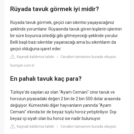
Rüyada tavuk görmek iyi midir?
Rüyada tavuk görmek, geçici can sıkıntısı yaşayacağınız
şeklinde yorumlanır. Rüyasında tavuk gören kişilerin işlerinin
bir süre boyunca istediği gibi gitmeyeceği şeklinde yorulur.
Belli başlı bazı sıkıntılar yaşanacağı ama bu sıkıntıların da
geçici olduğuna işaret eder.
Kaynak kaldırma talebi
Cevabın tamamını burada okuyun:
|
hurriyet.com.tr
En pahalı tavuk kaç para?
Türkiye'de sayıları az olan "Ayam Cemani" cinsi tavuk ve
horozun piyasadaki değeri 2 bin ile 2 bin 500 dolar arasında
değişiyor. Kümesteki diğer hayvanların yanında "Ayam
Cemani" ırkında bir de beyaz tüylü horoz yetiştiriliyor. Dışı
beyaz içi siyah olan bu horoz ise nadir bulunuyor.
Kaynak kaldırma talebi
Cevabın tamamını burada okuyun:
|