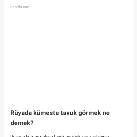
neoldu.com
Rüyada kümeste tavuk görmek ne
demek?
Rüyada kümes dolusu tavuk görmek, rüya sahibinin