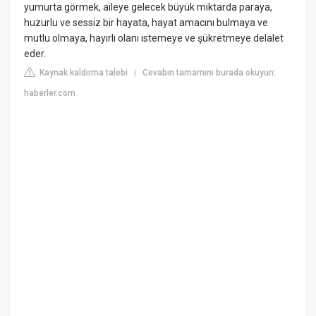
yumurta görmek, aileye gelecek büyük miktarda paraya,
huzurlu ve sessiz bir hayata, hayat amacını bulmaya ve
mutlu olmaya, hayırlı olanı istemeye ve şükretmeye delalet
eder.
Kaynak kaldırma talebi
Cevabın tamamını burada okuyun:
|
haberler.com