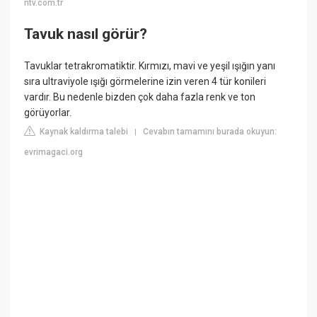
ntv.com.tr
Tavuk nasıl görür?
Tavuklar tetrakromatiktir. Kırmızı, mavi ve yeşil ışığın yanı
sıra ultraviyole ışığı görmelerine izin veren 4 tür konileri
vardır. Bu nedenle bizden çok daha fazla renk ve ton
görüyorlar.
Kaynak kaldırma talebi
Cevabın tamamını burada okuyun:
|
evrimagaci.org