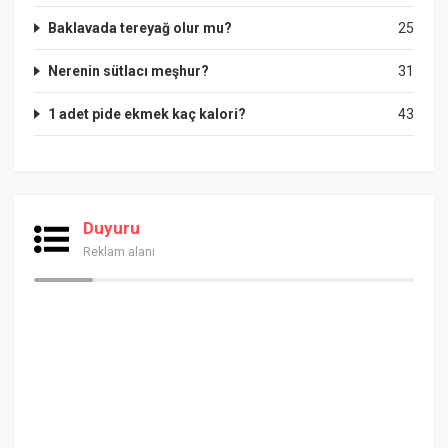
Baklavada tereyağ olur mu?
25
Nerenin sütlacı meşhur?
31
1 adet pide ekmek kaç kalori?
43
Duyuru
Reklam alanı