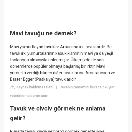
Mavi tavuğu ne demek?
Mavi yumurtlayan tavuklar Araucana ırkı tavuklardır. Bu
tavuk ırkı yumurtalarının kabuk kısmının mavi ya da yeşil
tonlarında olmasıyla ünlenmiştir. Ülkemizde de son
dönemlerde popüler olmaya başlamış bir ırktır. Mavi
yumurta verdiği bilinen diğer tavuklar ise Ameraucana ve
Easter Egger (Paskalya) tavuklarıdır.
Kaynak kaldırma talebi
Cevabın tamamını burada okuyun:
|
veterinermalzeme.com
Tavuk ve civciv görmek ne anlama
gelir?
Rüyada tavuk, civciv ve horoz görmek genelde iyiye