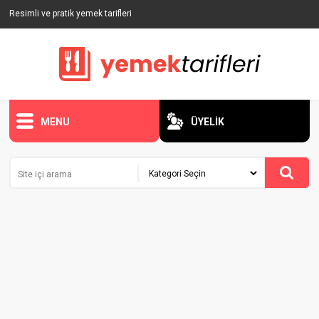
Resimli ve pratik yemek tarifleri
MENU
ÜYELİK