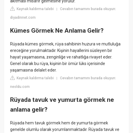
akıtması misafir gelmesine yorulur.
Kaynak kaldırma talebi
Cevabın tamamını burada okuyun:
|
diyadinnet.com
Kümes Görmek Ne Anlama Gelir?
Rüyada kümes görmek, rüya sahibinin huzura ve mutluluğa
ereceğine yorulmaktadır. Kişinin hayallerini süsleyen bir
hayat yaşamasına, zenginliğe ve rahatlığa rivayet eder.
Genel olarak bu rüya, kişinin bir ömür lüks içerisinde
yaşamasına delalet eder.
Kaynak kaldırma talebi
Cevabın tamamını burada okuyun:
|
neoldu.com
Rüyada tavuk ve yumurta görmek ne
anlama gelir?
Rüyada hem tavuk görmek hem de yumurta görmek
genelde olumlu olarak yorumlanmaktadır. Rüyada tavuk ve