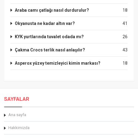
Araba camı çatlağı nasıl durdurulur?
18
Okyanusta ne kadar altın var?
41
KYK yurtlarında tuvalet odada mı?
26
Çakma Crocs terlik nasıl anlaşılır?
43
Asperox yüzey temizleyici kimin markası?
18
SAYFALAR
Ana sayfa
Hakkimizda