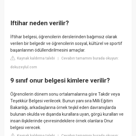
Iftihar neden verilir?
İftihar belgesi, öğrencilerin derslerinden bağımsız olarak
verilen bir belgedir ve öğrencilerin sosyal, kültürel ve sportif
başarılarının ödüllendirilmesini amaçlar.
Kaynak kaldırma talebi
Cevabın tamamını burada okuyun:
|
dokuzeylul.com
9 sınıf onur belgesi kimlere verilir?
Öğrencilerin dönem sonu ortalamalarına göre Takdir veya
Teşekkür Belgesi verilecek. Bunun yanı sıra Milli Eğitim
Bakanlığı, arkadaşlarına örnek teşkil eden davranışlarda
bulunan okulda ve dışarıda kurallara uyan, görgü kuralları ve
insan ilişkilerinde çevresindekilere örnek olanlara Onur
belgesi verecek.
Kaynak kaldırma talebi
Cevabın tamamını burada okuyun:
|