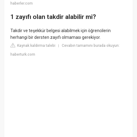
haberler.com
1 zayıfı olan takdir alabilir mi?
Takdir ve teşekkür belgesi alabilmek için öğrencilerin
herhangi bir dersten zayıfı olmaması gerekiyor.
Kaynak kaldırma talebi
Cevabın tamamını burada okuyun:
|
haberturk.com