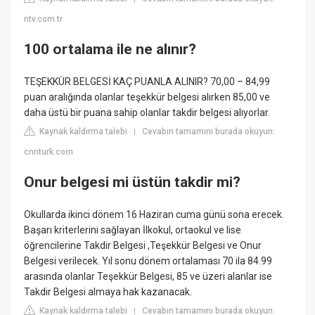
ntv.com.tr
100 ortalama ile ne alınır?
TEŞEKKÜR BELGESİ KAÇ PUANLA ALINIR? 70,00 – 84,99
puan aralığında olanlar teşekkür belgesi alırken 85,00 ve
daha üstü bir puana sahip olanlar takdir belgesi alıyorlar.
Kaynak kaldırma talebi
Cevabın tamamını burada okuyun:
|
cnnturk.com
Onur belgesi mi üstün takdir mi?
Okullarda ikinci dönem 16 Haziran cuma günü sona erecek.
Başarı kriterlerini sağlayan İlkokul, ortaokul ve lise
öğrencilerine Takdir Belgesi ,Teşekkür Belgesi ve Onur
Belgesi verilecek. Yıl sonu dönem ortalaması 70 ila 84.99
arasında olanlar Teşekkür Belgesi, 85 ve üzeri alanlar ise
Takdir Belgesi almaya hak kazanacak.
Kaynak kaldırma talebi
Cevabın tamamını burada okuyun:
|