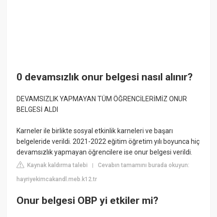
0 devamsızlık onur belgesi nasıl alınır?
DEVAMSIZLIK YAPMAYAN TÜM ÖĞRENCİLERİMİZ ONUR
BELGESİ ALDI
Karneler ile birlikte sosyal etkinlik karneleri ve başarı
belgeleride verildi. 2021-2022 eğitim öğretim yılı boyunca hiç
devamsızlık yapmayan öğrencilere ise onur belgesi verildi.
Kaynak kaldırma talebi
Cevabın tamamını burada okuyun:
|
hayriyekimcakandl.meb.k12.tr
Onur belgesi OBP yi etkiler mi?