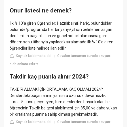
Onur listesi ne demek?
İlk % 10'a giren Öğrenciler; Hazırlık sınıfı hariç, bulundukları
bölümde/programda her bir yarıyı/yıl için belirlenen asgari
derslerden başarılı olan ve genel not ortalamasına göre
dönem sonu itibarıyla yapılacak sıralamada ilk % 10'a giren
öğrenciler liste halinde ilan edilir.
Kaynak kaldırma talebi
Cevabın tamamını burada okuyun:
|
oidb.ankara.edu.tr
Takdir kaç puanla alınır 2024?
TAKDİR ALMAK İÇİN ORTALAMA KAÇ OLMALI 2024?
Derslerdeki başarılarının yanı sıra özürsüz devamsızlık
süresi 5 günü geçmeyen, tüm derslerden başarılı olan bir
öğrencinin Takdir belgesi alabilmesi için 85,00 ve daha yukarı
bir ortalama puanına sahip olması gerekmektedir.
Kaynak kaldırma talebi
Cevabın tamamını burada okuyun:
|