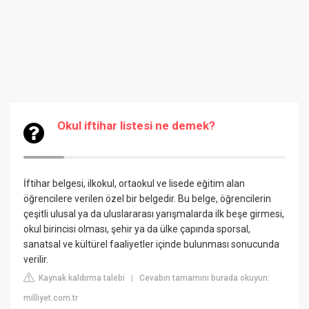
Okul iftihar listesi ne demek?
İftihar belgesi, ilkokul, ortaokul ve lisede eğitim alan
öğrencilere verilen özel bir belgedir. Bu belge, öğrencilerin
çeşitli ulusal ya da uluslararası yarışmalarda ilk beşe girmesi,
okul birincisi olması, şehir ya da ülke çapında sporsal,
sanatsal ve kültürel faaliyetler içinde bulunması sonucunda
verilir.
Kaynak kaldırma talebi
Cevabın tamamını burada okuyun:
|
milliyet.com.tr