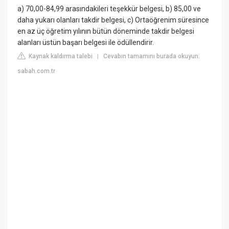
a) 70,00-84,99 arasındakileri teşekkür belgesi, b) 85,00 ve
daha yukarı olanları takdir belgesi, c) Ortaöğrenim süresince
en az üç öğretim yılının bütün döneminde takdir belgesi
alanları üstün başarı belgesi ile ödüllendirir.
Kaynak kaldırma talebi
Cevabın tamamını burada okuyun:
|
sabah.com.tr