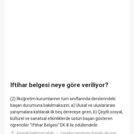
Iftihar belgesi neye göre veriliyor?
(2) İlköğretim kurumlarının tüm sınıflarında derslerindeki
başarı durumuna bakılmaksızın; a) Ulusal ve uluslararası
yarışmalara katılarak ilk beş dereceye giren, b) Çeşitli sosyal,
kültürel ve sanatsal etkinliklerde üstün başarı gösteren
öğrenciler "İftihar Belgesi" EK-8 ile ödüllendirilir.
Kaynak kaldırma talebi
Cevabın tamamını burada okuyun:
|