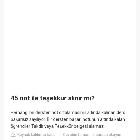
45 not ile teşekkür alınır mı?
Herhangi bir dersten not ortalamasının altında kalınan ders
başarısız sayılıyor. Bir dersten başarı notunun altında kalan
öğrenciler Takdir veya Teşekkür belgesi alamaz.
Kaynak kaldırma talebi
Cevabın tamamını burada okuyun:
|