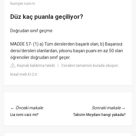
hurriyet.com.tr
Düz kaç puanla geçiliyor?
Doğrudan sınıf geçme
MADDE 57- (1) a) Tüm derslerden başarılı olan, b) Başarısız
dersi/dersleri olanlardan, yılsonu başarı puanı en az 50 olan
öğrenciler doğrudan sınıf geçer.
Kaynak kaldırma talebi
Cevabın tamamını burada okuyun:
|
kraal.meb.k12.tr
←
Önceki makale
Sonraki makale
→
Lia ismi caiz mi?
Taksim Meydanı hangi yakada?