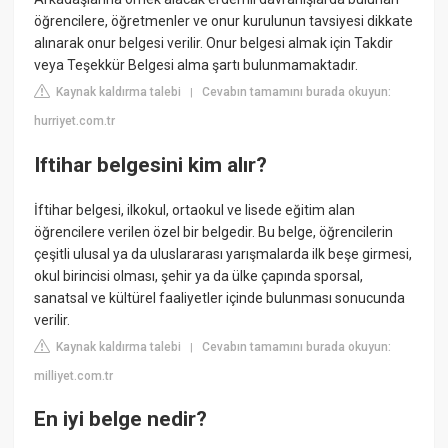
öğrencilere, öğretmenler ve onur kurulunun tavsiyesi dikkate
alınarak onur belgesi verilir. Onur belgesi almak için Takdir
veya Teşekkür Belgesi alma şartı bulunmamaktadır.
Kaynak kaldırma talebi
Cevabın tamamını burada okuyun:
|
hurriyet.com.tr
Iftihar belgesini kim alır?
İftihar belgesi, ilkokul, ortaokul ve lisede eğitim alan
öğrencilere verilen özel bir belgedir. Bu belge, öğrencilerin
çeşitli ulusal ya da uluslararası yarışmalarda ilk beşe girmesi,
okul birincisi olması, şehir ya da ülke çapında sporsal,
sanatsal ve kültürel faaliyetler içinde bulunması sonucunda
verilir.
Kaynak kaldırma talebi
Cevabın tamamını burada okuyun:
|
milliyet.com.tr
En iyi belge nedir?