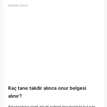
hurriyet.com.tr
Kaç tane takdir alınca onur belgesi
alınır?
Arkadaşlarına örnek alacak erdemli davranışlarda bulunan