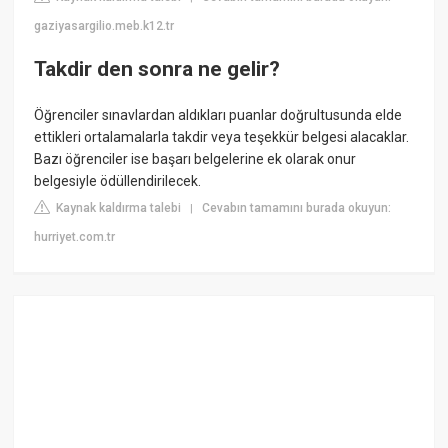
gaziyasargilio.meb.k12.tr
Takdir den sonra ne gelir?
Öğrenciler sınavlardan aldıkları puanlar doğrultusunda elde
ettikleri ortalamalarla takdir veya teşekkür belgesi alacaklar.
Bazı öğrenciler ise başarı belgelerine ek olarak onur
belgesiyle ödüllendirilecek.
Kaynak kaldırma talebi
Cevabın tamamını burada okuyun:
|
hurriyet.com.tr