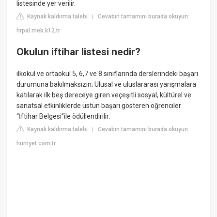
listesinde yer verilir.
Kaynak kaldırma talebi
Cevabın tamamını burada okuyun:
|
hrpal.meb.k12.tr
Okulun iftihar listesi nedir?
ilkokul ve ortaokul 5, 6,7 ve 8.sınıflarında derslerindeki başarı
durumuna bakılmaksızın; Ulusal ve uluslararası yarışmalara
katılarak ilk beş dereceye giren veçeşitli sosyal, kültürel ve
sanatsal etkinliklerde üstün başarı gösteren öğrenciler
“İftihar Belgesi”ile ödüllendirilir.
Kaynak kaldırma talebi
Cevabın tamamını burada okuyun:
|
hurriyet.com.tr