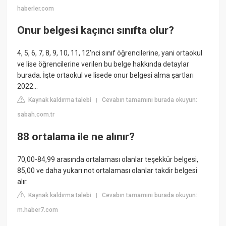
haberler.com
Onur belgesi kaçıncı sınıfta olur?
4, 5, 6, 7, 8, 9, 10, 11, 12'nci sınıf öğrencilerine, yani ortaokul
ve lise öğrencilerine verilen bu belge hakkında detaylar
burada. İşte ortaokul ve lisede onur belgesi alma şartları
2022…
Kaynak kaldırma talebi
Cevabın tamamını burada okuyun:
|
sabah.com.tr
88 ortalama ile ne alınır?
70,00-84,99 arasında ortalaması olanlar teşekkür belgesi,
85,00 ve daha yukarı not ortalaması olanlar takdir belgesi
alır.
Kaynak kaldırma talebi
Cevabın tamamını burada okuyun:
|
m.haber7.com