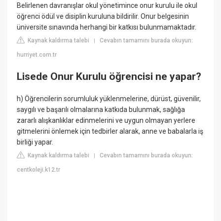
Belirlenen davranışlar okul yönetimince onur kurulu ile okul
öğrenci ödül ve disiplin kuruluna bildirilir. Onur belgesinin
üniversite sınavında herhangi bir katkısı bulunmamaktadır.
Kaynak kaldırma talebi
Cevabın tamamını burada okuyun:
|
hurriyet.com.tr
Lisede Onur Kurulu öğrencisi ne yapar?
h) Öğrencilerin sorumluluk yüklenmelerine, dürüst, güvenilir,
saygılı ve başarılı olmalarına katkıda bulunmak, sağlığa
zararlı alışkanlıklar edinmelerini ve uygun olmayan yerlere
gitmelerini önlemek için tedbirler alarak, anne ve babalarla iş
birliği yapar.
Kaynak kaldırma talebi
Cevabın tamamını burada okuyun:
|
centkoleji.k12.tr