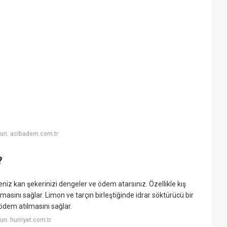
un: acibadem.com.tr
?
niz kan şekerinizi dengeler ve ödem atarsınız. Özellikle kış
asını sağlar. Limon ve tarçın birleştiğinde idrar söktürücü bir
ödem atılmasını sağlar.
n: hurriyet.com.tr