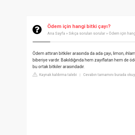
Ödem için hangi bitki çayı?
Ana Sayfa
»
Sıkça sorulan sorular
» Ödem için hangi
Ödem attıran bitkiler arasında da ada çayı, limon, ıhla
biberiye vardır. Bakıldığında hem zayıflatan hem de ödem
bu ortak bitkiler arasındadır.
Kaynak kaldırma talebi
Cevabın tamamını burada okuyu
|