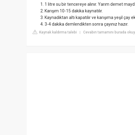
1 litre su bir tencereye alınır. Yarım demet mayda
Karışım 10-15 dakika kaynatılır.
Kaynadıktan altı kapatılır ve karışıma yeşil çay ek
3-4 dakika demlendikten sonra çayınız hazır.
Kaynak kaldırma talebi
Cevabın tamamını burada okuyu
|