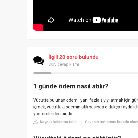
İlgili 20 soru bulundu
Soru cevap kısmı
1 günde ödem nasıl atılır?
Vücutta bulunan ödemi, yani fazla sıvıyı atmak için gün
içmek, vücuttaki ödemin atılmasında oldukça faydalıdı
yöntemlerden biridir.
Kaynak kaldırma talebi
Cevabın tamamını burada okuy
|