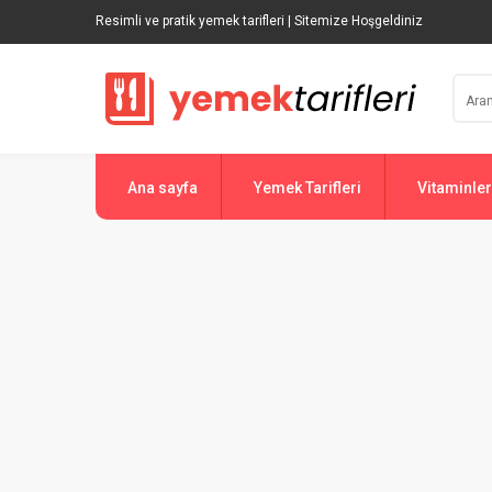
Resimli ve pratik yemek tarifleri | Sitemize Hoşgeldiniz
Ana sayfa
Yemek Tarifleri
Vitaminler