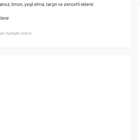
noz, limon, yeşil elma, tarçın ve zencefil eklenir.
lenir.
n: hurriyet.com.tr