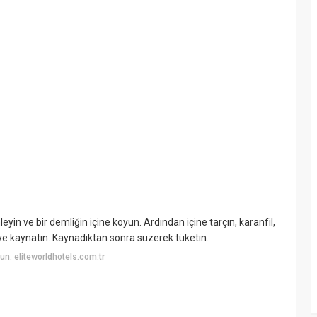
yin ve bir demliğin içine koyun. Ardından içine tarçın, karanfil,
n ve kaynatın. Kaynadıktan sonra süzerek tüketin.
n: eliteworldhotels.com.tr