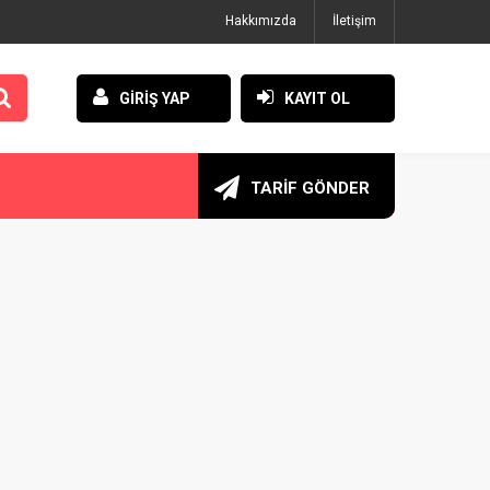
Hakkımızda
İletişim
GİRİŞ YAP
KAYIT OL
TARİF GÖNDER