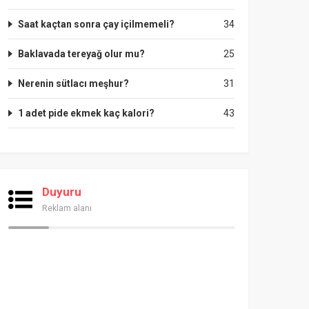
Saat kaçtan sonra çay içilmemeli?
34
Baklavada tereyağ olur mu?
25
Nerenin sütlacı meşhur?
31
1 adet pide ekmek kaç kalori?
43
Duyuru
Reklam alanı