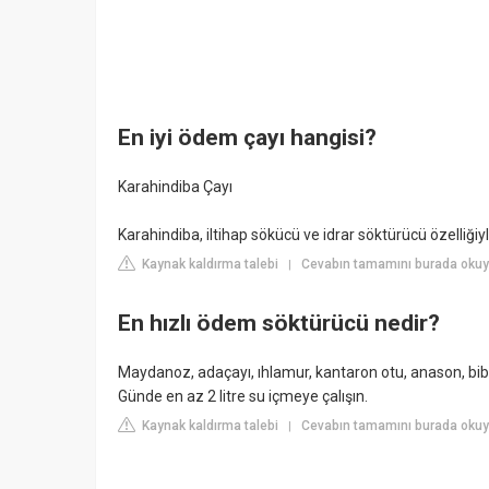
En iyi ödem çayı hangisi?
Karahindiba Çayı
Karahindiba, iltihap sökücü ve idrar söktürücü özelliği
Kaynak kaldırma talebi
Cevabın tamamını burada okuyu
|
En hızlı ödem söktürücü nedir?
Maydanoz, adaçayı, ıhlamur, kantaron otu, anason, bi
Günde en az 2 litre su içmeye çalışın.
Kaynak kaldırma talebi
Cevabın tamamını burada okuy
|