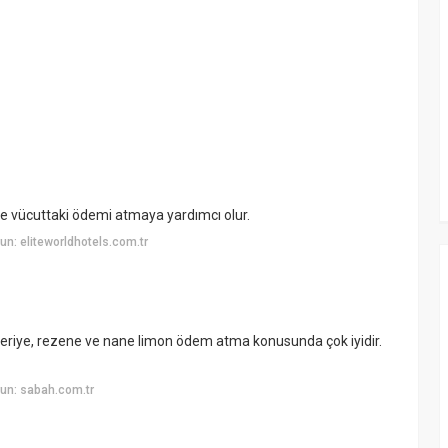
yle vücuttaki ödemi atmaya yardımcı olur.
n: eliteworldhotels.com.tr
beriye, rezene ve nane limon ödem atma konusunda çok iyidir.
un: sabah.com.tr