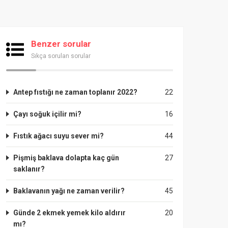
Benzer sorular
Sıkça sorulan sorular
Antep fıstığı ne zaman toplanır 2022?
22
Çayı soğuk içilir mi?
16
Fıstık ağacı suyu sever mi?
44
Pişmiş baklava dolapta kaç gün
27
saklanır?
Baklavanın yağı ne zaman verilir?
45
Günde 2 ekmek yemek kilo aldırır
20
mı?