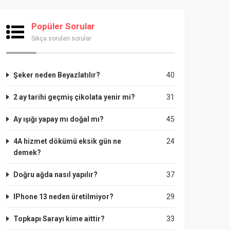
Popüler Sorular
Sıkça sorulan sorular
Şeker neden Beyazlatılır?
40
2 ay tarihi geçmiş çikolata yenir mi?
31
Ay ışığı yapay mı doğal mı?
45
4A hizmet dökümü eksik gün ne
24
demek?
Doğru ağda nasıl yapılır?
37
IPhone 13 neden üretilmiyor?
29
Topkapı Sarayı kime aittir?
33