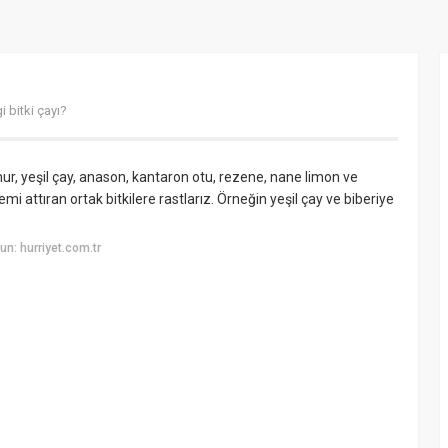
 bitki çayı?
mur, yeşil çay, anason, kantaron otu, rezene, nane limon ve
i attıran ortak bitkilere rastlarız. Örneğin yeşil çay ve biberiye
n: hurriyet.com.tr