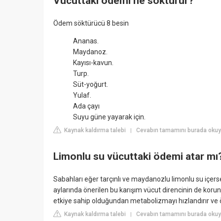
Vücuttaki ödemi ne söktürür?
Ödem söktürücü 8 besin
Ananas.
Maydanoz.
Kayısı-kavun.
Turp.
Süt-yoğurt.
Yulaf.
Ada çayı
Suyu güne yayarak için.
Kaynak kaldırma talebi
Cevabın tamamını burada okuy
|
Limonlu su vücuttaki ödemi atar mı
Sabahları eğer tarçınlı ve maydanozlu limonlu su içerse
aylarında önerilen bu karışım vücut direncinin de korunm
etkiye sahip olduğundan metabolizmayı hızlandırır ve 
Kaynak kaldırma talebi
Cevabın tamamını burada okuyu
|