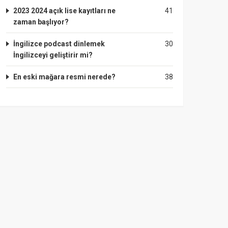
2023 2024 açık lise kayıtları ne
41
zaman başlıyor?
İngilizce podcast dinlemek
30
İngilizceyi geliştirir mi?
En eski mağara resmi nerede?
38