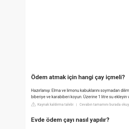
Ödem atmak için hangi çay içmeli?
Hazırlanışı: Elma ve limonu kabuklarını soymadan dilimle
biberiye ve karabiberi koyun. Üzerine 1 litre su ekleyi
Kaynak kaldırma talebi
Cevabın tamamını burada okuyu
|
Evde ödem çayı nasıl yapılır?