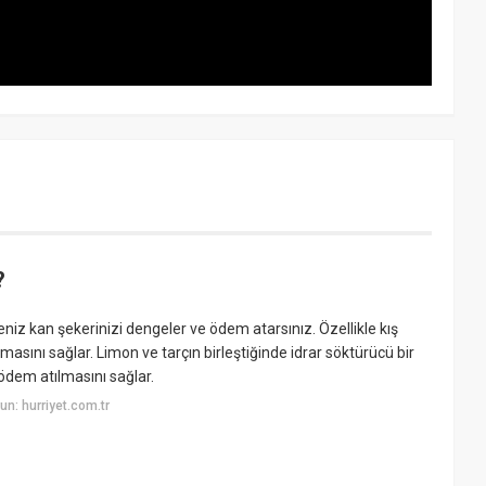
?
niz kan şekerinizi dengeler ve ödem atarsınız. Özellikle kış
asını sağlar. Limon ve tarçın birleştiğinde idrar söktürücü bir
ödem atılmasını sağlar.
n: hurriyet.com.tr