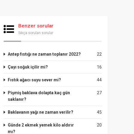
Benzer sorular
Sıkça sorulan sorular
Antep fıstığı ne zaman toplanır 2022?
22
Çayı soğuk içilir mi?
16
Fıstık ağacı suyu sever mi?
44
Pişmiş baklava dolapta kaç gün
27
saklanır?
Baklavanın yağı ne zaman verilir?
45
Günde 2 ekmek yemek kilo aldırır
20
mı?