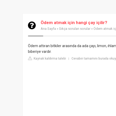
Ödem atmak için hangi çay içilir?
Ana Sayfa
»
Sıkça sorulan sorular
» Ödem atmak için
Ödem attıran bitkiler arasında da ada çayı, limon, ıhla
biberiye vardır.
Kaynak kaldırma talebi
Cevabın tamamını burada okuyu
|