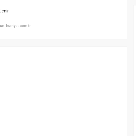
lenir.
n: hurriyet.com.tr