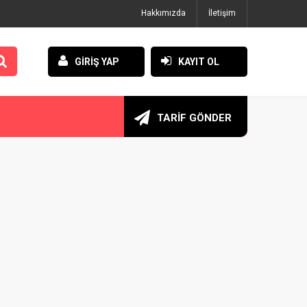
Hakkımızda
İletişim
GİRİŞ YAP
KAYIT OL
TARİF GÖNDER