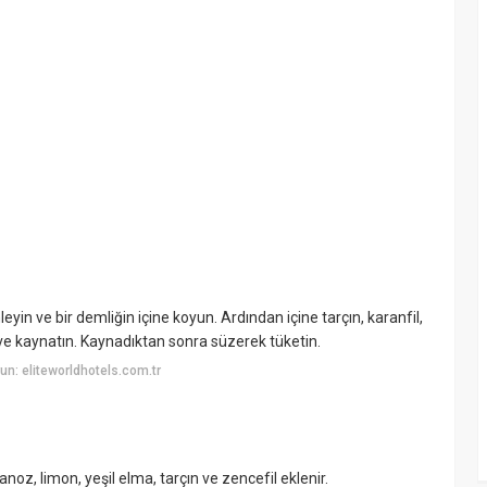
yin ve bir demliğin içine koyun. Ardından içine tarçın, karanfil,
n ve kaynatın. Kaynadıktan sonra süzerek tüketin.
n: eliteworldhotels.com.tr
noz, limon, yeşil elma, tarçın ve zencefil eklenir.