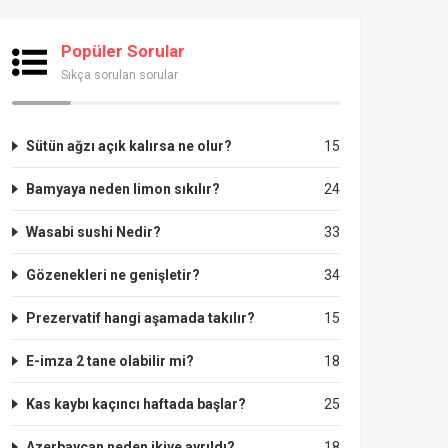
Popüler Sorular
Sıkça sorulan sorular
Sütün ağzı açık kalırsa ne olur?
15
Bamyaya neden limon sıkılır?
24
Wasabi sushi Nedir?
33
Gözenekleri ne genişletir?
34
Prezervatif hangi aşamada takılır?
15
E-imza 2 tane olabilir mi?
18
Kas kaybı kaçıncı haftada başlar?
25
Azerbaycan neden ikiye ayrıldı?
18