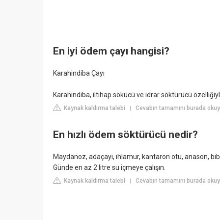
En iyi ödem çayı hangisi?
Karahindiba Çayı
Karahindiba, iltihap sökücü ve idrar söktürücü özelliği
Kaynak kaldırma talebi
Cevabın tamamını burada okuyu
|
En hızlı ödem söktürücü nedir?
Maydanoz, adaçayı, ıhlamur, kantaron otu, anason, bi
Günde en az 2 litre su içmeye çalışın.
Kaynak kaldırma talebi
Cevabın tamamını burada okuy
|