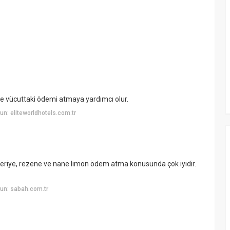
yle vücuttaki ödemi atmaya yardımcı olur.
n: eliteworldhotels.com.tr
beriye, rezene ve nane limon ödem atma konusunda çok iyidir.
un: sabah.com.tr