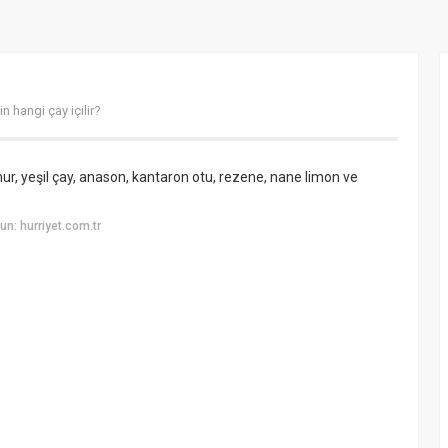
 hangi çay içilir?
mur, yeşil çay, anason, kantaron otu, rezene, nane limon ve
n: hurriyet.com.tr