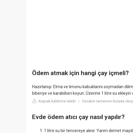
Ödem atmak için hangi çay içmeli?
Hazırlanışı: Elma ve limonu kabuklarını soymadan dilimle
biberiye ve karabiberi koyun. Üzerine 1 litre su ekleyi
Kaynak kaldırma talebi
Cevabın tamamını burada okuyu
|
Evde ödem atıcı çay nasıl yapılır?
1 litre su bir tencereye alınır. Yarım demet mayda