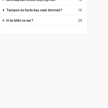
Tampon en fazla kaç saat durmalı?
16
H ile bitki ne var?
24