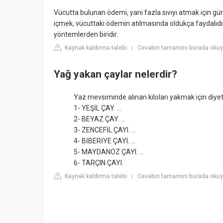
Vücutta bulunan ödemi, yani fazla sıvıyı atmak için gün
içmek, vücuttaki ödemin atılmasında oldukça faydalıdı
yöntemlerden biridir.
Kaynak kaldırma talebi
Cevabın tamamını burada okuy
|
Yağ yakan çaylar nelerdir?
Yaz mevsiminde alınan kiloları yakmak için diyetle
1- YEŞİL ÇAY. ...
2- BEYAZ ÇAY. ...
3- ZENCEFİL ÇAYI. ...
4- BİBERİYE ÇAYI. ...
5- MAYDANOZ ÇAYI. ...
6- TARÇIN ÇAYI.
Kaynak kaldırma talebi
Cevabın tamamını burada okuy
|