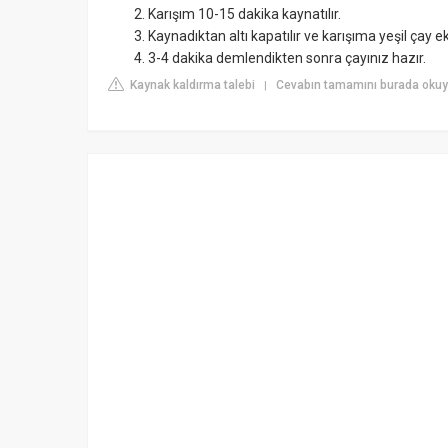
Karışım 10-15 dakika kaynatılır.
Kaynadıktan altı kapatılır ve karışıma yeşil çay ek
3-4 dakika demlendikten sonra çayınız hazır.
Kaynak kaldırma talebi
Cevabın tamamını burada okuyu
|