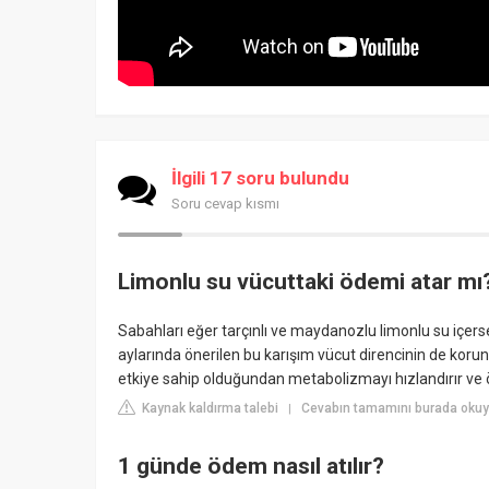
İlgili 17 soru bulundu
Soru cevap kısmı
Limonlu su vücuttaki ödemi atar mı
Sabahları eğer tarçınlı ve maydanozlu limonlu su içerse
aylarında önerilen bu karışım vücut direncinin de korunm
etkiye sahip olduğundan metabolizmayı hızlandırır ve 
Kaynak kaldırma talebi
Cevabın tamamını burada okuyu
|
1 günde ödem nasıl atılır?