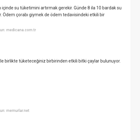
 içinde su tüketimini artırmak gerekir. Günde 8 ila 10 bardak su
r. Ödem çorabı giymek de ödem tedavisindeki etkili bir
un: medicana.com.tr
 birlikte tüketeceğiniz birbirinden etkili bitki çaylar bulunuyor.
un: memurlar.net