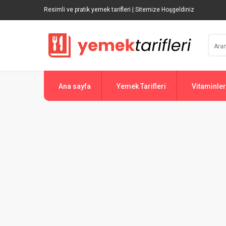
Resimli ve pratik yemek tarifleri | Sitemize Hoşgeldiniz
Ana sayfa
Yemek Tarifleri
Vitaminler