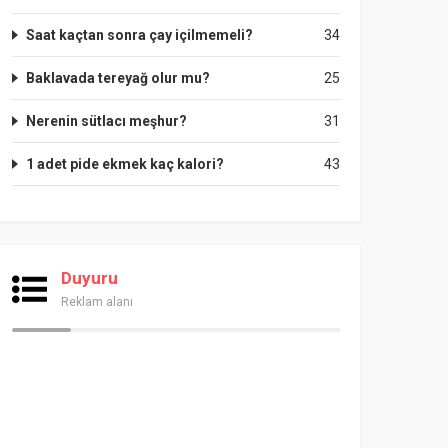
Saat kaçtan sonra çay içilmemeli?
34
Baklavada tereyağ olur mu?
25
Nerenin sütlacı meşhur?
31
1 adet pide ekmek kaç kalori?
43
Duyuru
Reklam alanı