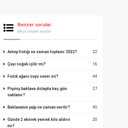
Benzer sorular
Sıkça sorulan sorular
Antep fıstığı ne zaman toplanır 2022?
22
Çayı soğuk içilir mi?
16
Fıstık ağacı suyu sever mi?
44
Pişmiş baklava dolapta kaç gün
27
saklanır?
Baklavanın yağı ne zaman verilir?
45
Günde 2 ekmek yemek kilo aldırır
20
mı?