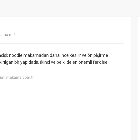
arna mı?
irincisi; noodle makarnadan daha ince kesilir ve ön pişirme
ılgan bir yapıdadır. İkinci ve belki de en önemli fark ise
un: makarna.com.tr