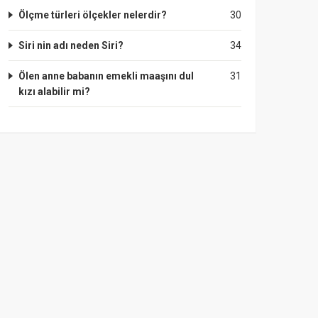
Ölçme türleri ölçekler nelerdir?
30
Siri nin adı neden Siri?
34
Ölen anne babanın emekli maaşını dul
31
kızı alabilir mi?