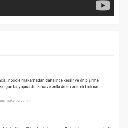
irincisi; noodle makarnadan daha ince kesilir ve ön pişirme
ılgan bir yapıdadır. İkinci ve belki de en önemli fark ise
un: makarna.com.tr