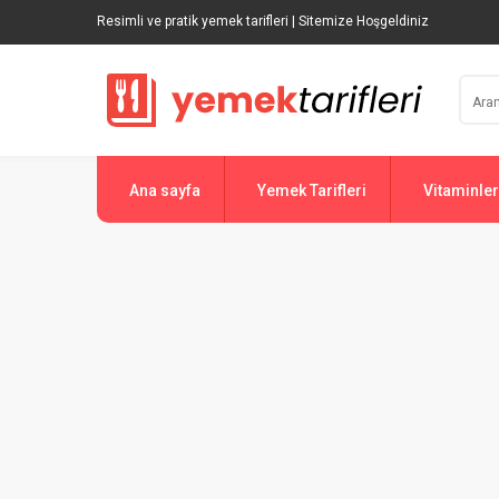
Resimli ve pratik yemek tarifleri | Sitemize Hoşgeldiniz
Ana sayfa
Yemek Tarifleri
Vitaminler