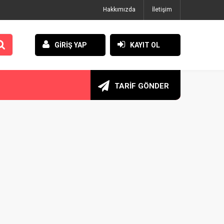
Hakkımızda
İletişim
GİRİŞ YAP
KAYIT OL
TARİF GÖNDER