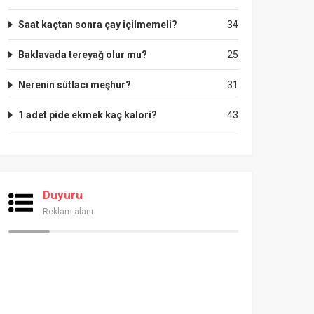
Saat kaçtan sonra çay içilmemeli?
34
Baklavada tereyağ olur mu?
25
Nerenin sütlacı meşhur?
31
1 adet pide ekmek kaç kalori?
43
Duyuru
Reklam alanı