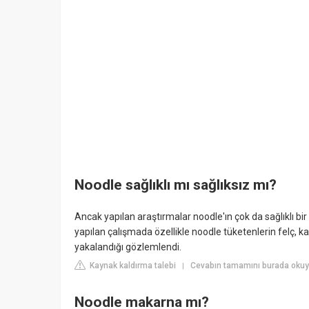
Noodle sağlıklı mı sağlıksız mı?
Ancak yapılan araştırmalar noodle'ın çok da sağlıklı bi
yapılan çalışmada özellikle noodle tüketenlerin felç, kad
yakalandığı gözlemlendi.
Kaynak kaldırma talebi
Cevabın tamamını burada okuy
|
Noodle makarna mı?