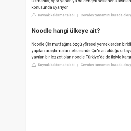
Uzmanlar, spor yapan ya da dengeli beslenen kadınları
konusunda uyarıyor.
Kaynak kaldırma talebi
Cevabın tamamını burada okuy
|
Noodle hangi ülkeye ait?
Noodle Çin mutfağına özgü yöresel yemeklerden biridir
yapılan araştırmalar neticesinde Çin'e ait olduğu ort
yayılan bir lezzet olan noodle Türkiye'de de ilgiyle karş
Kaynak kaldırma talebi
Cevabın tamamını burada okuy
|