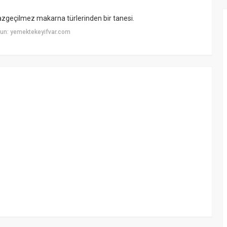
zgeçilmez makarna türlerinden bir tanesi.
un: yemektekeyifvar.com