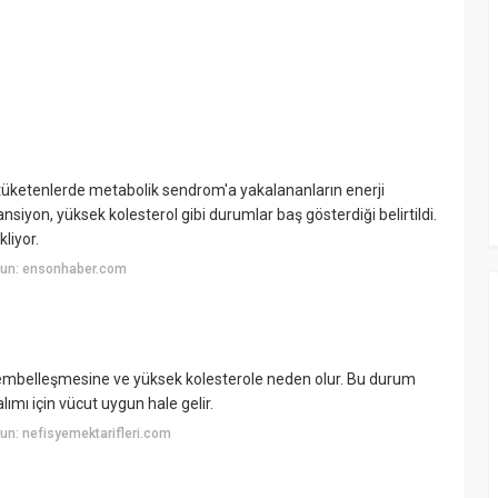
üketenlerde metabolik sendrom'a yakalananların enerji
siyon, yüksek kolesterol gibi durumlar baş gösterdiği belirtildi.
kliyor.
yun: ensonhaber.com
n tembelleşmesine ve yüksek kolesterole neden olur. Bu durum
ımı için vücut uygun hale gelir.
n: nefisyemektarifleri.com