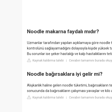
Noodle makarna faydalı mıdır?
Uzmanlar tarafından yapılan açıklamaya göre noodle t
kontrolünü sağlayamadığını dolayısıyla kişide yüksek tan
Bu sorunlar ise şeker hastalığı ve kalp hastalıklarını teti
Kaynak kaldırma talebi
Cevabın tamamını burada oku
|
Noodle bağırsaklara iyi gelir mi?
Alışkanlık haline gelen noodle tüketimi, bağırsakları
sonucunda da bağırsakların çalışması yavaşlar ve kilo al
Kaynak kaldırma talebi
Cevabın tamamını burada okuyu
|