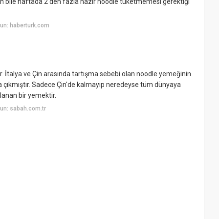
n bile haftada 2'den fazla hazır noodle tüketmemesi gerektiği
un: haberturk.com
. İtalya ve Çin arasında tartışma sebebi olan noodle yemeğinin
aya çıkmıştır. Sadece Çin'de kalmayıp neredeyse tüm dünyaya
ılanan bir yemektir.
un: sabah.com.tr