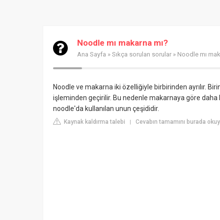
Noodle mı makarna mı?
Ana Sayfa
»
Sıkça sorulan sorular
» Noodle mı mak
Noodle ve makarna iki özelliğiyle birbirinden ayrılır. B
işleminden geçirilir. Bu nedenle makarnaya göre daha kır
noodle'da kullanılan unun çeşididir.
Kaynak kaldırma talebi
Cevabın tamamını burada okuy
|