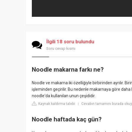
İlgili 18 soru bulundu
Soru cevap kısmı
Noodle makarna farkı ne?
Noodle ve makarna iki özelliğiyle birbirinden ayrılır. B
işleminden geçirilir. Bu nedenle makarnaya göre daha kır
noodle'da kullanılan unun çeşididir.
Kaynak kaldırma talebi
Cevabın tamamını burada okuy
|
Noodle haftada kaç gün?