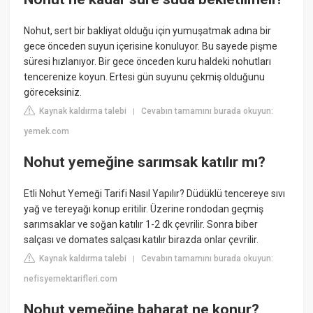
Nohut, sert bir bakliyat olduğu için yumuşatmak adına bir
gece önceden suyun içerisine konuluyor. Bu sayede pişme
süresi hızlanıyor. Bir gece önceden kuru haldeki nohutları
tencerenize koyun. Ertesi gün suyunu çekmiş olduğunu
göreceksiniz.
Kaynak kaldırma talebi
Cevabın tamamını burada okuyun:
|
yemek.com
Nohut yemeğine sarımsak katılır mı?
Etli Nohut Yemeği Tarifi Nasıl Yapılır? Düdüklü tencereye sıvı
yağ ve tereyağı konup eritilir. Üzerine rondodan geçmiş
sarımsaklar ve soğan katılır 1-2 dk çevrilir. Sonra biber
salçası ve domates salçası katılır birazda onlar çevrilir.
Kaynak kaldırma talebi
Cevabın tamamını burada okuyun:
|
nefisyemektarifleri.com
Nohut yemeğine baharat ne konur?