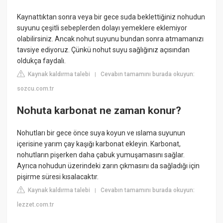
Kaynattıktan sonra veya bir gece suda beklettiğiniz nohudun
suyunu çeşitli sebeplerden dolayı yemeklere eklemiyor
olabilirsiniz. Ancak nohut suyunu bundan sonra atmamanızı
tavsiye ediyoruz. Çünkü nohut suyu sağlığınız açısından
oldukça faydalı.
Kaynak kaldırma talebi
Cevabın tamamını burada okuyun:
|
sozcu.com.tr
Nohuta karbonat ne zaman konur?
Nohutları bir gece önce suya koyun ve ıslama suyunun
içerisine yarım çay kaşığı karbonat ekleyin. Karbonat,
nohutların pişerken daha çabuk yumuşamasını sağlar.
Ayrıca nohudun üzerindeki zarın çıkmasını da sağladığı için
pişirme süresi kısalacaktır.
Kaynak kaldırma talebi
Cevabın tamamını burada okuyun:
|
lezzet.com.tr