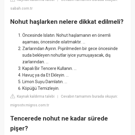
sabah.com.tr
Nohut haşlarken nelere dikkat edilmeli?
Öncesinde Islatın. Nohut haşlamanın en önemli
aşaması, öncesinde ıslatmaktır. ...
Zarlarından Ayırın. Pişirilmeden bir gece öncesinde
suda bekleyen nohutlar iyice yumuşayacak, dış
zarlarından. ...
Kapalı Bir Tencere Kullanın. ...
Havuç ya da Et Ekleyin. ...
Limon Suyu Damlatın. ...
Köpüğü Temizleyin.
Kaynak kaldırma talebi
Cevabın tamamını burada okuyun:
|
migrostv.migros.com.tr
Tencerede nohut ne kadar sürede
pişer?