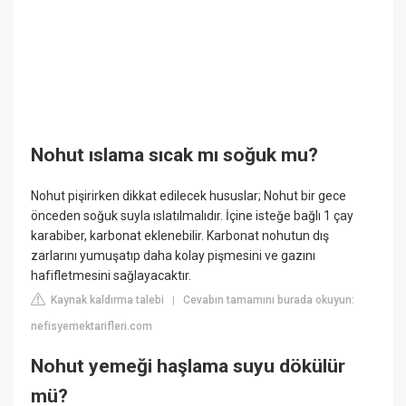
Nohut ıslama sıcak mı soğuk mu?
Nohut pişirirken dikkat edilecek hususlar; Nohut bir gece
önceden soğuk suyla ıslatılmalıdır. İçine isteğe bağlı 1 çay
karabiber, karbonat eklenebilir. Karbonat nohutun dış
zarlarını yumuşatıp daha kolay pişmesini ve gazını
hafifletmesini sağlayacaktır.
Kaynak kaldırma talebi
Cevabın tamamını burada okuyun:
|
nefisyemektarifleri.com
Nohut yemeği haşlama suyu dökülür
mü?