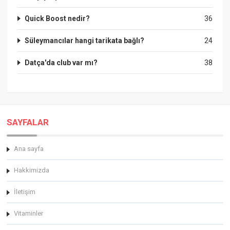
Quick Boost nedir?
36
Süleymancılar hangi tarikata bağlı?
24
Datça'da club var mı?
38
SAYFALAR
Ana sayfa
Hakkimizda
İletişim
Vitaminler