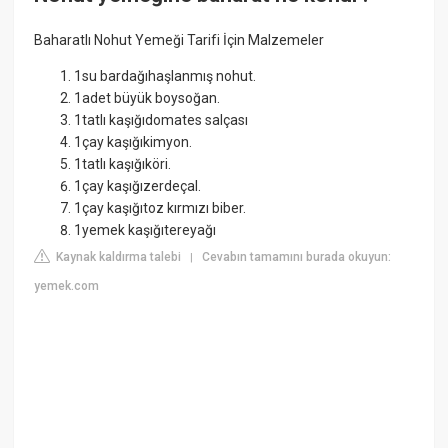
Baharatlı Nohut Yemeği Tarifi İçin Malzemeler
1su bardağıhaşlanmış nohut.
1adet büyük boysoğan.
1tatlı kaşığıdomates salçası
1çay kaşığıkimyon.
1tatlı kaşığıköri.
1çay kaşığızerdeçal.
1çay kaşığıtoz kırmızı biber.
1yemek kaşığıtereyağı
Kaynak kaldırma talebi
Cevabın tamamını burada okuyun:
|
yemek.com