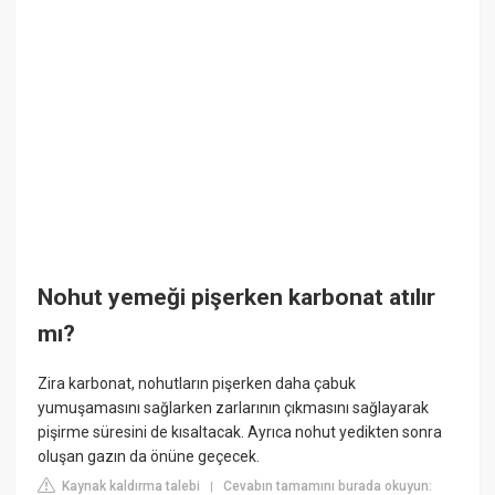
Nohut yemeği pişerken karbonat atılır
mı?
Zira karbonat, nohutların pişerken daha çabuk
yumuşamasını sağlarken zarlarının çıkmasını sağlayarak
pişirme süresini de kısaltacak. Ayrıca nohut yedikten sonra
oluşan gazın da önüne geçecek.
Kaynak kaldırma talebi
Cevabın tamamını burada okuyun:
|