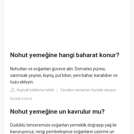
Nohut yemeğine hangi baharat konur?
Nohutları ve soğanları güvece alın. Domates püresi,
sarımsak çeşnisi, kişniş, pul biber, yeni bahar, karabiber ve
tuzu ekleyin.
Kaynak kaldırma talebi
Cevabın tamamını burada okuyun:
|
lezzet.com.tr
Nohut yemeğine un kavrulur mu?
Düdüklü tenceremize soğanları yemeklik doğrayıp yağ ile
kavuruyoruz, rengi pembeleşince soğanların üzerine un