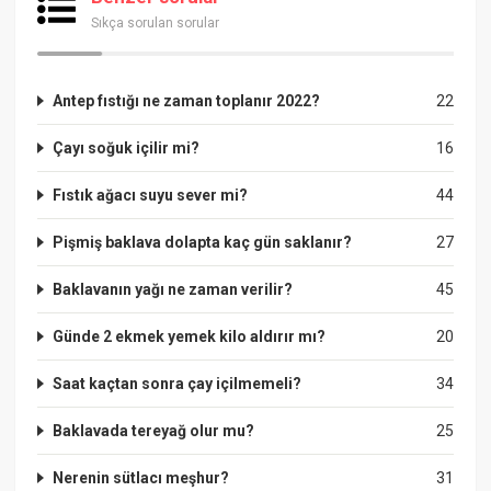
Sıkça sorulan sorular
Antep fıstığı ne zaman toplanır 2022?
22
Çayı soğuk içilir mi?
16
Fıstık ağacı suyu sever mi?
44
Pişmiş baklava dolapta kaç gün saklanır?
27
Baklavanın yağı ne zaman verilir?
45
Günde 2 ekmek yemek kilo aldırır mı?
20
Saat kaçtan sonra çay içilmemeli?
34
Baklavada tereyağ olur mu?
25
Nerenin sütlacı meşhur?
31