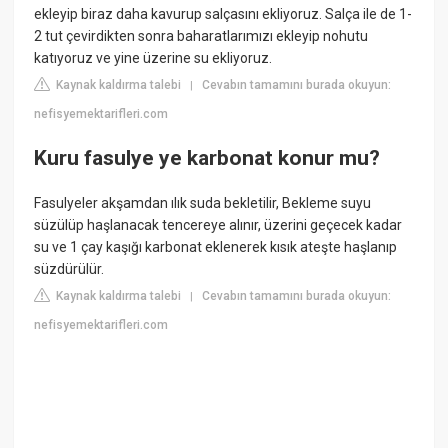
ekleyip biraz daha kavurup salçasını ekliyoruz. Salça ile de 1-
2 tut çevirdikten sonra baharatlarımızı ekleyip nohutu
katıyoruz ve yine üzerine su ekliyoruz.
Kaynak kaldırma talebi
Cevabın tamamını burada okuyun:
|
nefisyemektarifleri.com
Kuru fasulye ye karbonat konur mu?
Fasulyeler akşamdan ılık suda bekletilir, Bekleme suyu
süzülüp haşlanacak tencereye alınır, üzerini geçecek kadar
su ve 1 çay kaşığı karbonat eklenerek kısık ateşte haşlanıp
süzdürülür.
Kaynak kaldırma talebi
Cevabın tamamını burada okuyun:
|
nefisyemektarifleri.com