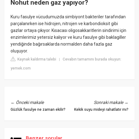
Nohut neden gaz yapıyor?
Kuru fasulye vücudumuzda simbiyont bakteriler tarafından
parçalanırken ise hidrojen, nitrojen ve karbondioksit gibi
gazlar ortaya çıkıyor. Kısacası oligosakkaritlerin sindirimi için
enzimlerimiz yetersiz kalıyor ve kuru fasulye gibi baklagiller
yendiğinde bağırsaklarda normalden daha fazla gaz
oluşuyor.
Kaynak kaldırma talebi
Cevabın tamamını burada okuyun:
|
yemek.com
←
Önceki makale
Sonraki makale
→
Güzlük fasulye ne zaman ekilir?
Kekik suyu mideyi rahatlatır mı?
Benzer sorular