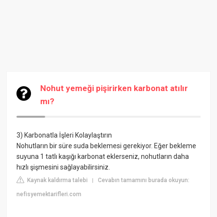
Nohut yemeği pişirirken karbonat atılır
mı?
3) Karbonatla İşleri Kolaylaştırın
Nohutların bir süre suda beklemesi gerekiyor. Eğer bekleme
suyuna 1 tatlı kaşığı karbonat eklerseniz, nohutların daha
hızlı şişmesini sağlayabilirsiniz.
Kaynak kaldırma talebi
Cevabın tamamını burada okuyun:
|
nefisyemektarifleri.com