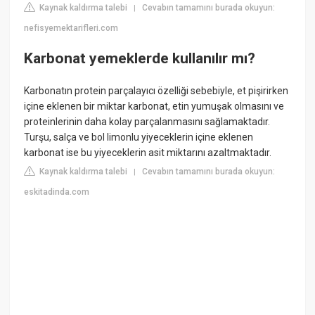
Kaynak kaldırma talebi
Cevabın tamamını burada okuyun:
|
nefisyemektarifleri.com
Karbonat yemeklerde kullanılır mı?
Karbonatın protein parçalayıcı özelliği sebebiyle, et pişirirken
içine eklenen bir miktar karbonat, etin yumuşak olmasını ve
proteinlerinin daha kolay parçalanmasını sağlamaktadır.
Turşu, salça ve bol limonlu yiyeceklerin içine eklenen
karbonat ise bu yiyeceklerin asit miktarını azaltmaktadır.
Kaynak kaldırma talebi
Cevabın tamamını burada okuyun:
|
eskitadinda.com