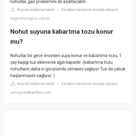
nohutlar, gaz problemini de azaltacaktır.
Kaynak kaldırma talebi
Cevabın tamamını burada okuyun:
|
migrostv.migros.com.tr
Nohut suyuna kabartma tozu konur
mu?
Nohutlar bir gece önceden suya konur ve kabartma tozu, 1
çay kaşığı tuz eklenerek ağzı kapatılır. (kabartma tozu
nohutların daha iri görünümlü olmasını sağlıyor.Tuz da çabuk
haşlanmasını sağlıyor. )
Kaynak kaldırma talebi
Cevabın tamamını burada okuyun:
|
nefisyemektarifleri.com