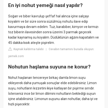
En iyi nohut yemeği nasıl yapılır?
Soğan ve biber kavrulup şeffaf hal alınca içine salçayı
koyalım ve bir süre sonra süzülmüş nohutu ilave edip
kavurmaya devam edelim. Tuz, karabiber, kimyon ve kırmızı
toz biberin ilavesinden sonra üzerini 3 parmak geçecek
kadar kaynamış su koyalım. Düdüklünün ağzını kapatalım ve
45 dakika kısık ateşte pişirelim.
Kaynak kaldırma talebi
Cevabın tamamını burada okuyun:
|
yemek.com
Nohutun haşlama suyuna ne konur?
Nohut haşlanan tencereye birkaç damla limon suyu
ekleyerek daha yumuşak sonuçlar elde edebilirsiniz. Limon
suyu, nohutların lezzetini ikiye katlayan bir pişirme sırrıdır.
İsterseniz ince bir limon dilimini nohutların beklediği suyun
içine atabilirsiniz. Limonun suyunu alan nohutlar, daha iyi ve
hızlı pişecektir.