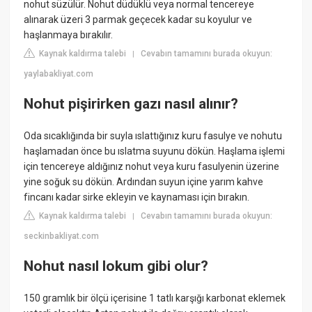
nohut süzülür. Nohut düdüklü veya normal tencereye
alınarak üzeri 3 parmak geçecek kadar su koyulur ve
haşlanmaya bırakılır.
Kaynak kaldırma talebi
Cevabın tamamını burada okuyun:
|
yaylabakliyat.com
Nohut pişirirken gazı nasıl alınır?
Oda sıcaklığında bir suyla ıslattığınız kuru fasulye ve nohutu
haşlamadan önce bu ıslatma suyunu dökün. Haşlama işlemi
için tencereye aldığınız nohut veya kuru fasulyenin üzerine
yine soğuk su dökün. Ardından suyun içine yarım kahve
fincanı kadar sirke ekleyin ve kaynaması için bırakın.
Kaynak kaldırma talebi
Cevabın tamamını burada okuyun:
|
seckinbakliyat.com
Nohut nasıl lokum gibi olur?
150 gramlık bir ölçü içerisine 1 tatlı karşığı karbonat eklemek