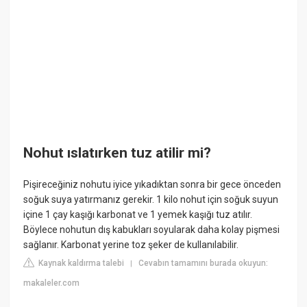
Nohut ıslatırken tuz atilir mi?
Pişireceğiniz nohutu iyice yıkadıktan sonra bir gece önceden
soğuk suya yatırmanız gerekir. 1 kilo nohut için soğuk suyun
içine 1 çay kaşığı karbonat ve 1 yemek kaşığı tuz atılır.
Böylece nohutun dış kabukları soyularak daha kolay pişmesi
sağlanır. Karbonat yerine toz şeker de kullanılabilir.
Kaynak kaldırma talebi
Cevabın tamamını burada okuyun:
|
makaleler.com