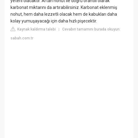
yeterli olacaktır. Artan nohut ile doğru orantılı olarak
karbonat miktarını da artırabilirsiniz. Karbonat eklenmiş
nohut, hem daha lezzetli olacak hem de kabukları daha
kolay yumuşayacağı için daha hızlı pişecektir.
Kaynak kaldırma talebi
Cevabın tamamını burada okuyun:
|
sabah.com.tr