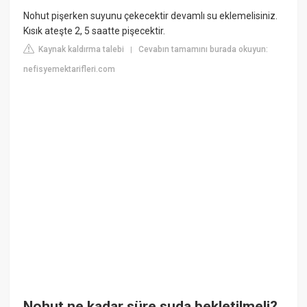
Nohut pişerken suyunu çekecektir devamlı su eklemelisiniz.
Kısık ateşte 2, 5 saatte pişecektir.
Kaynak kaldırma talebi
Cevabın tamamını burada okuyun:
|
nefisyemektarifleri.com
Nohut ne kadar süre suda bekletilmeli?