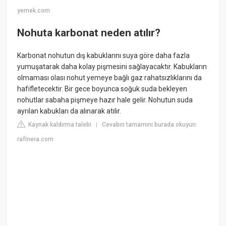
yemek.com
Nohuta karbonat neden atılır?
Karbonat nohutun dış kabuklarını suya göre daha fazla
yumuşatarak daha kolay pişmesini sağlayacaktır. Kabukların
olmaması olası nohut yemeye bağlı gaz rahatsızlıklarını da
hafifletecektir. Bir gece boyunca soğuk suda bekleyen
nohutlar sabaha pişmeye hazır hale gelir. Nohutun suda
ayrılan kabukları da alınarak atılır.
Kaynak kaldırma talebi
Cevabın tamamını burada okuyun:
|
rafinera.com