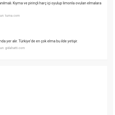
ılmalı. Kıyma ve pirinçli harç içi oyulup limonla ovulan elmalara
un: turna.com
a yer alır. Türkiye'de en çok elma bu ilde yetişir.
un: gidahatti.com