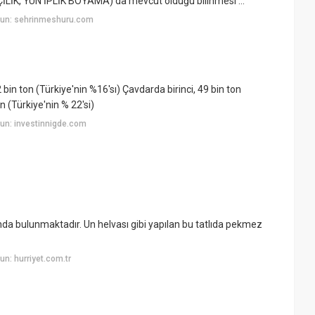
LİK, YÜN İPLİK BOYAMA) da mevcut olduğu bilinmesi ...
yun: sehrinmeshuru.com
 bin ton (Türkiye'nin %16'sı) Çavdarda birinci, 49 bin ton
n (Türkiye'nin % 22'si)
un: investinnigde.com
sında bulunmaktadır. Un helvası gibi yapılan bu tatlıda pekmez
n: hurriyet.com.tr