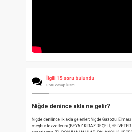
İlgili 15 soru bulundu
Soru cevap kısmı
Niğde denince akla ne gelir?
Niğde denilince ilk akla gelenler; Niğde Gazozu, Elması 
meşhur lezzetlerini (BEYAZ KİRAZ REÇELİ, HELVETER T