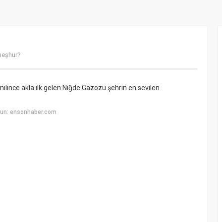
 meşhur?
ilince akla ilk gelen
Niğde Gazozu
şehrin en sevilen
yun: ensonhaber.com