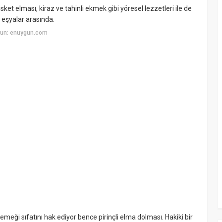
et elması, kiraz ve tahinli ekmek gibi yöresel lezzetleri ile de
k eşyalar arasında.
yun: enuygun.com
meği sıfatını hak ediyor bence pirinçli elma dolması. Hakiki bir