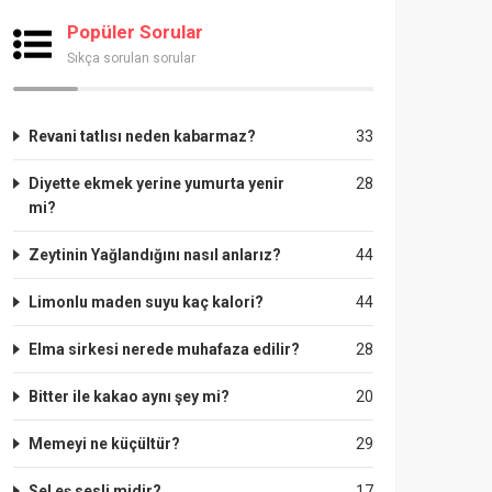
Popüler Sorular
Sıkça sorulan sorular
Revani tatlısı neden kabarmaz?
33
Diyette ekmek yerine yumurta yenir
28
mi?
Zeytinin Yağlandığını nasıl anlarız?
44
Limonlu maden suyu kaç kalori?
44
Elma sirkesi nerede muhafaza edilir?
28
Bitter ile kakao aynı şey mi?
20
Memeyi ne küçültür?
29
Sel eş sesli midir?
17