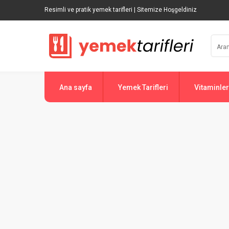
Resimli ve pratik yemek tarifleri | Sitemize Hoşgeldiniz
Ana sayfa
Yemek Tarifleri
Vitaminler