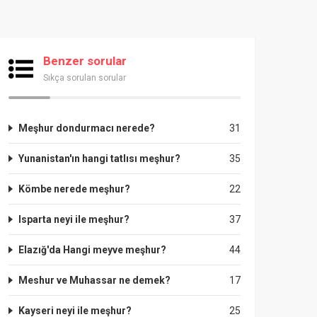
Benzer sorular
Sıkça sorulan sorular
Meşhur dondurmacı nerede?
31
Yunanistan'ın hangi tatlısı meşhur?
35
Kömbe nerede meşhur?
22
Isparta neyi ile meşhur?
37
Elazığ'da Hangi meyve meşhur?
44
Meshur ve Muhassar ne demek?
17
Kayseri neyi ile meşhur?
25