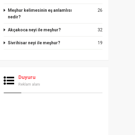
Meşhur kelimesinin eş anlamlısı
26
nedir?
Akçakoca neyi ile meşhur?
32
Sivrihisar neyi ile meşhur?
19
Duyuru
Reklam alanı