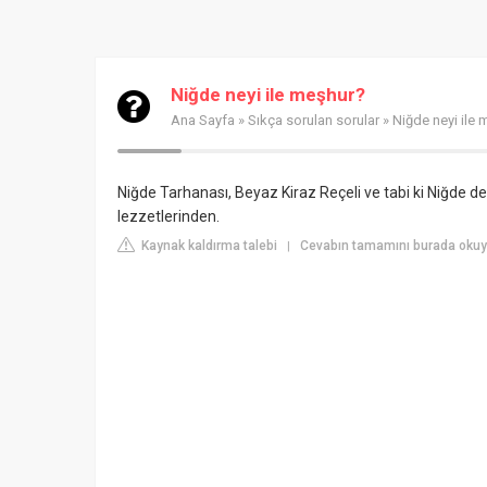
Niğde neyi ile meşhur?
Ana Sayfa
»
Sıkça sorulan sorular
» Niğde neyi ile
Niğde Tarhanası, Beyaz Kiraz Reçeli ve tabi ki Niğde den
lezzetlerinden.
Kaynak kaldırma talebi
Cevabın tamamını burada oku
|