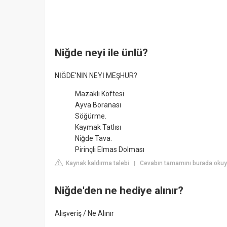
Niğde neyi ile ünlü?
NİĞDE'NİN NEYİ MEŞHUR?
Mazaklı Köftesi.
Ayva Boranası
Söğürme.
Kaymak Tatlısı
Niğde Tava.
Pirinçli Elmas Dolması
Kaynak kaldırma talebi
Cevabın tamamını burada okuy
|
Niğde'den ne hediye alınır?
Alışveriş / Ne Alınır