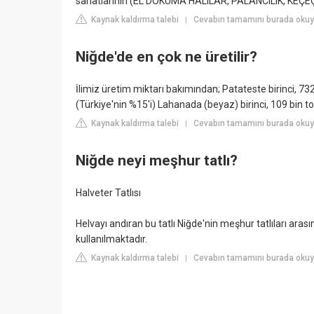
sanatlarının (EL DOKUMA HALILAR, PALANCILIK, KEÇEÇİ
Kaynak kaldırma talebi
Cevabın tamamını burada oku
|
Niğde'de en çok ne üretilir?
İlimiz üretim miktarı bakımından; Patateste birinci, 732
(Türkiye'nin %15'i) Lahanada (beyaz) birinci, 109 bin to
Kaynak kaldırma talebi
Cevabın tamamını burada okuy
|
Niğde neyi meşhur tatlı?
Halveter Tatlısı
Helvayı andıran bu tatlı Niğde'nin meşhur tatlıları ara
kullanılmaktadır.
Kaynak kaldırma talebi
Cevabın tamamını burada okuyu
|