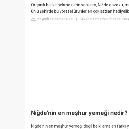
Organik bal ve pekmezlerin yanı sıra, Niğde gazozu, misk
ünlü şehirde bu yöresel ürünler en çok satılan hediyeli
Kaynak kaldırma talebi
Cevabın tamamını burada oku
|
Niğde'nin en meşhur yemeği nedir?
Niğde'nin en meşhur yemeği değil belki ama en farklı ye