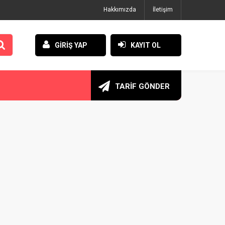
Hakkımızda
İletişim
GİRİŞ YAP
KAYIT OL
TARİF GÖNDER