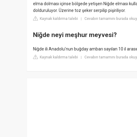
elma dolması içinse bölgede yetişen Niğde elması kullan
dolduruluyor. Üzerine toz şeker serpilip pişiriliyor.
Kaynak kaldırma talebi
Cevabın tamamını burada okuy
|
Niğde neyi meşhur meyvesi?
Niğde ili Anadolu'nun buğday ambarı sayılan 10 il arasınd
Kaynak kaldırma talebi
Cevabın tamamını burada okuy
|