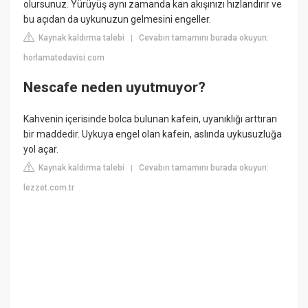
olursunuz. Yürüyüş aynı zamanda kan akışınızı hızlandırır ve
bu açıdan da uykunuzun gelmesini engeller.
Kaynak kaldırma talebi
Cevabın tamamını burada okuyun:
|
horlamatedavisi.com
Nescafe neden uyutmuyor?
Kahvenin içerisinde bolca bulunan kafein, uyanıklığı arttıran
bir maddedir. Uykuya engel olan kafein, aslında uykusuzluğa
yol açar.
Kaynak kaldırma talebi
Cevabın tamamını burada okuyun:
|
lezzet.com.tr