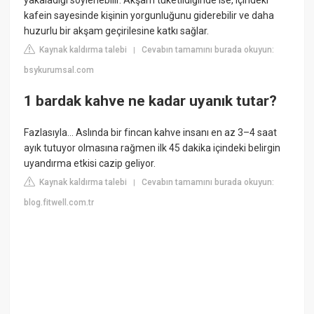
yakaladığı söylenebilir. Akşam tüketildiğinde ise, içindeki
kafein sayesinde kişinin yorgunluğunu giderebilir ve daha
huzurlu bir akşam geçirilesine katkı sağlar.
Kaynak kaldırma talebi
Cevabın tamamını burada okuyun:
|
bsykurumsal.com
1 bardak kahve ne kadar uyanık tutar?
Fazlasıyla… Aslında bir fincan kahve insanı en az 3–4 saat
ayık tutuyor olmasına rağmen ilk 45 dakika içindeki belirgin
uyandırma etkisi cazip geliyor.
Kaynak kaldırma talebi
Cevabın tamamını burada okuyun:
|
blog.fitwell.com.tr