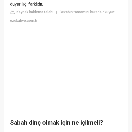
duyarlılığı farklıdır.
Kaynak kaldırma talebi
Cevabın tamamını burada okuyun:
|
ozekahve.com.tr
Sabah dinç olmak için ne içilmeli?