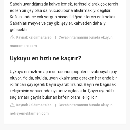
Sabah uyandığınızda kahve içmek, tarihsel olarak çok tercih
edilen bir şey olsa da, vücudu buna alıştırmak iyi değildir.
Kafein sadece çok yorgun hissedildiğinde tercih edilmelidir.
Sabahları meyve ve çay gibi şeyler, kahveden daha iyi
gelecektir.
Kaynak kaldırma talebi
Cevabın tamamını burada okuyun:
|
macromore.com
Uykuyu en hızlı ne kaçırır?
Uykuyu en hızlı ne açar sorusunun popüler cevabı siyah çay
oluyor. Yolda, okulda, uyanık kalmanız gereken her anda bir
iki fincan çay içerek beyni uyarabilirsiniz. Beyin ve bağırsak
iletişiminin sonucunda uykunuz açılacaktır. Çayın uyanıklık
sağlaması, çayda bulunan kafein oranı ile ilgilidir.
Kaynak kaldırma talebi
Cevabın tamamını burada okuyun:
|
nefisyemektarifleri.com