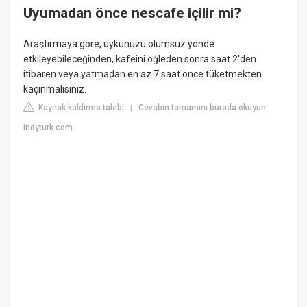
Uyumadan önce nescafe içilir mi?
Araştırmaya göre, uykunuzu olumsuz yönde
etkileyebileceğinden, kafeini öğleden sonra saat 2'den
itibaren veya yatmadan en az 7 saat önce tüketmekten
kaçınmalısınız.
Kaynak kaldırma talebi
Cevabın tamamını burada okuyun:
|
indyturk.com