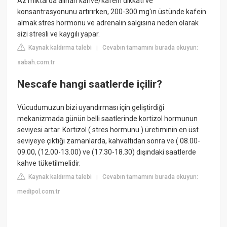
Az miktarda alınan kahve/kafein dikkati ve
konsantrasyonunu artırırken, 200-300 mg'ın üstünde kafein
almak stres hormonu ve adrenalin salgısına neden olarak
sizi stresli ve kaygılı yapar.
Kaynak kaldırma talebi
Cevabın tamamını burada okuyun:
|
sabah.com.tr
Nescafe hangi saatlerde içilir?
Vücudumuzun bizi uyandırması için geliştirdiği
mekanizmada günün belli saatlerinde kortizol hormunun
seviyesi artar. Kortizol ( stres hormunu ) üretiminin en üst
seviyeye çıktığı zamanlarda, kahvaltıdan sonra ve ( 08.00-
09.00, (12.00-13.00) ve (17.30-18.30) dışındaki saatlerde
kahve tüketilmelidir.
Kaynak kaldırma talebi
Cevabın tamamını burada okuyun:
|
medipol.com.tr