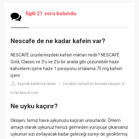
İlgili 21 soru bulundu
Nescafe de ne kadar kafein var?
NESCAFÉ ürünlerinizdeki kafein miktarı nedir? NESCAFÉ
Gold, Classic ve 3'ü ve 2'si bir arada gibi çözünebilir hazır
kahvelerin içime hazır 1 porsiyonu ortalama 75 mg kafein
içerir.
Kaynak kaldırma talebi
Cevabın tamamını burada okuyun: tr-
|
tr.facebook.com
Ne uyku kaçırır?
Oksijen, temiz hava uykunuzu kaçıran unsurlardır. Önlem
amaçlı olarak uykunuz henüz gelmeden yürüyüşe çıkarsanız
uykunun sizi zorlayacak kadar geleceği süreyi de geciktirmiş