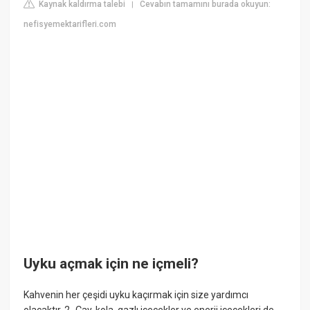
Kaynak kaldırma talebi
Cevabın tamamını burada okuyun:
|
nefisyemektarifleri.com
Uyku açmak için ne içmeli?
Kahvenin her çeşidi uyku kaçırmak için size yardımcı