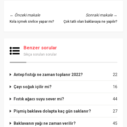
←
Önceki makale
Sonraki makale
→
Kola içmek sivilce yapar mı?
Çok tatlı olan baklavaya ne yapılır?
Benzer sorular
Sıkça sorulan sorular
Antep fıstığı ne zaman toplanır 2022?
22
Çayı soğuk içilir mi?
16
Fıstık ağacı suyu sever mi?
44
Pişmiş baklava dolapta kaç gün saklanır?
27
Baklavanın yağı ne zaman verilir?
45