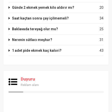
Günde 2 ekmek yemek kilo aldırır mı?
20
Saat kaçtan sonra çay içilmemeli?
34
Baklavada tereyağ olur mu?
25
Nerenin sütlacı meşhur?
31
1 adet pide ekmek kaç kalori?
43
Duyuru
Reklam alanı