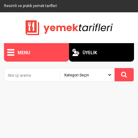
Resimli ve pratik yemek tarifleri
MENU
ÜYELİK