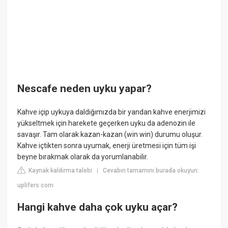
Nescafe neden uyku yapar?
Kahve içip uykuya daldığımızda bir yandan kahve enerjimizi
yükseltmek için harekete geçerken uyku da adenozin ile
savaşır. Tam olarak kazan-kazan (win win) durumu oluşur.
Kahve içtikten sonra uyumak, enerji üretmesi için tüm işi
beyne bırakmak olarak da yorumlanabilir.
Kaynak kaldırma talebi
Cevabın tamamını burada okuyun:
|
uplifers.com
Hangi kahve daha çok uyku açar?