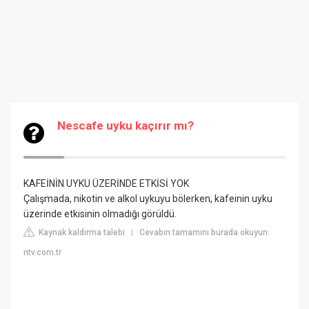
Nescafe uyku kaçırır mı?
KAFEİNİN UYKU ÜZERİNDE ETKİSİ YOK
Çalışmada, nikotin ve alkol uykuyu bölerken, kafeinin uyku
üzerinde etkisinin olmadığı görüldü.
Kaynak kaldırma talebi
Cevabın tamamını burada okuyun:
|
ntv.com.tr