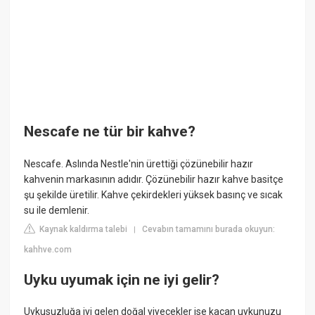
Nescafe ne tür bir kahve?
Nescafe. Aslında Nestle'nin ürettiği çözünebilir hazır
kahvenin markasının adıdır. Çözünebilir hazır kahve basitçe
şu şekilde üretilir. Kahve çekirdekleri yüksek basınç ve sıcak
su ile demlenir.
Kaynak kaldırma talebi
Cevabın tamamını burada okuyun:
|
kahhve.com
Uyku uyumak için ne iyi gelir?
Uykusuzluğa iyi gelen doğal yiyecekler ise kaçan uykunuzu