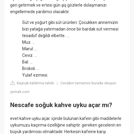
geri getirmek ve ertesi gün şiş gözlerle dolaşmanızı
engellemede yardımcı olacaktır.
Süt ve yoğurt gibi süt ürünleri. Çocukken annemizin
bizi yatağa yatırmadan önce bir bardak süt vermesi
tesadüf değildi elbette. ...
Muz. ...
Marul. ...
Ceviz. ...
Bal. ...
Brokoli. ...
Yulaf ezmesi.
Kaynak kaldırma talebi
Cevabın tamamını burada okuyun:
|
yemek.com
Nescafe soğuk kahve uyku açar mı?
evet kahve uyku açar. içinde bulunan kafein gibi maddelerle
uykumuzu kaçırma özelliğine sahiptir. gereken gecelerin en
büyük yardımcısı olmaktadır. Herkesin kafeine karşı