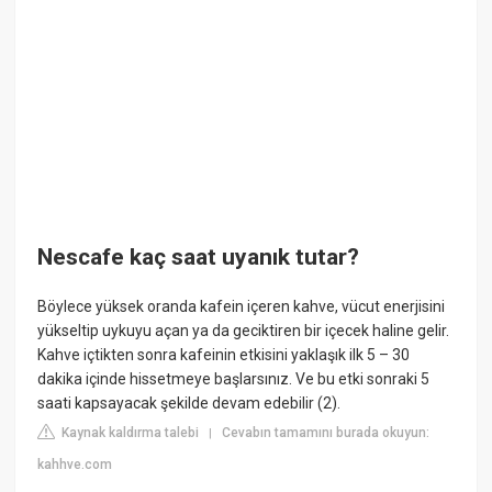
Nescafe kaç saat uyanık tutar?
Böylece yüksek oranda kafein içeren kahve, vücut enerjisini
yükseltip uykuyu açan ya da geciktiren bir içecek haline gelir.
Kahve içtikten sonra kafeinin etkisini yaklaşık ilk 5 – 30
dakika içinde hissetmeye başlarsınız. Ve bu etki sonraki 5
saati kapsayacak şekilde devam edebilir (2).
Kaynak kaldırma talebi
Cevabın tamamını burada okuyun:
|
kahhve.com