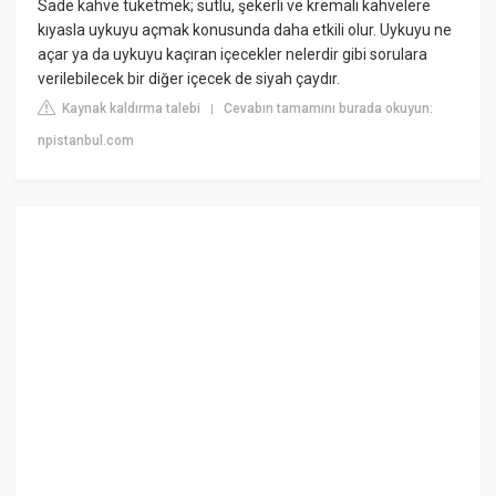
Sade kahve tüketmek; sütlü, şekerli ve kremalı kahvelere
kıyasla uykuyu açmak konusunda daha etkili olur. Uykuyu ne
açar ya da uykuyu kaçıran içecekler nelerdir gibi sorulara
verilebilecek bir diğer içecek de siyah çaydır.
Kaynak kaldırma talebi
Cevabın tamamını burada okuyun:
|
npistanbul.com