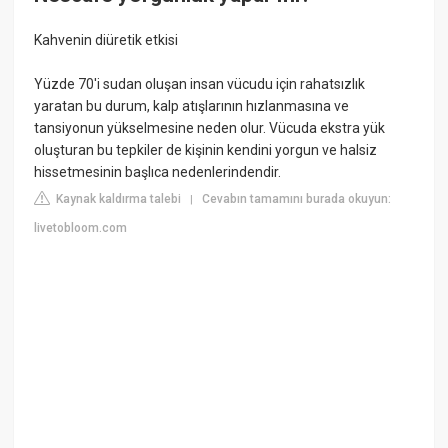
Kahvenin diüretik etkisi
Yüzde 70'i sudan oluşan insan vücudu için rahatsızlık
yaratan bu durum, kalp atışlarının hızlanmasına ve
tansiyonun yükselmesine neden olur. Vücuda ekstra yük
oluşturan bu tepkiler de kişinin kendini yorgun ve halsiz
hissetmesinin başlıca nedenlerindendir.
Kaynak kaldırma talebi
Cevabın tamamını burada okuyun:
|
livetobloom.com