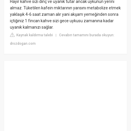
Hayır kahve sizi dinç ve uyanık tutar ancak uykunun yerini
almaz. Tüketilen kafein miktarının yarısını metabolize etmek
yaklaşık 4-6 saat zaman alır yani akşam yemeğinden sonra
içtiğiniz 1 fincan kahve sizi gece uykusu zamanına kadar
uyanık kalmanızı sağlar.
Kaynak kaldırma talebi
Cevabın tamamını burada okuyun:
|
drozdogan.com