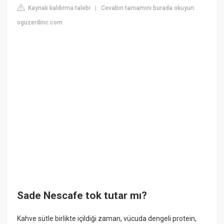
Kaynak kaldırma talebi
Cevabın tamamını burada okuyun:
|
oguzerdinc.com
Sade Nescafe tok tutar mı?
Kahve sütle birlikte içildiği zaman, vücuda dengeli protein,