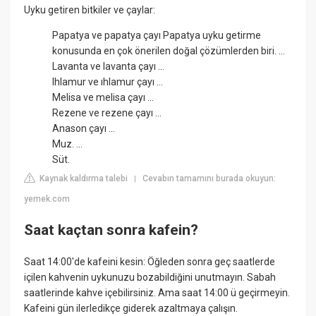
Uyku getiren bitkiler ve çaylar:
Papatya ve papatya çayı Papatya uyku getirme
konusunda en çok önerilen doğal çözümlerden biri. ...
Lavanta ve lavanta çayı ...
Ihlamur ve ıhlamur çayı ...
Melisa ve melisa çayı ...
Rezene ve rezene çayı ...
Anason çayı ...
Muz. ...
Süt.
Kaynak kaldırma talebi
Cevabın tamamını burada okuyun:
|
yemek.com
Saat kaçtan sonra kafein?
Saat 14:00'de kafeini kesin: Öğleden sonra geç saatlerde
içilen kahvenin uykunuzu bozabildiğini unutmayın. Sabah
saatlerinde kahve içebilirsiniz. Ama saat 14:00 ü geçirmeyin.
Kafeini gün ilerledikçe giderek azaltmaya çalışın.