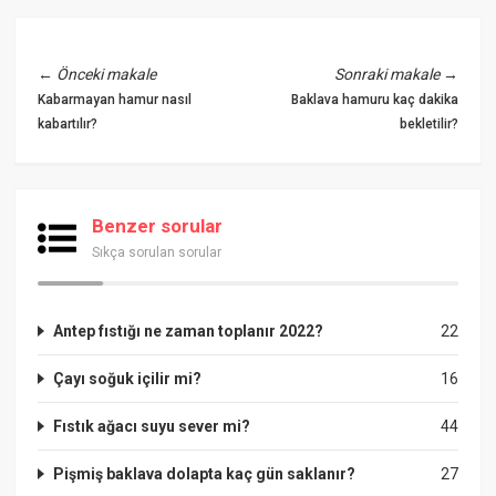
←
Önceki makale
Sonraki makale
→
Kabarmayan hamur nasıl
Baklava hamuru kaç dakika
kabartılır?
bekletilir?
Benzer sorular
Sıkça sorulan sorular
Antep fıstığı ne zaman toplanır 2022?
22
Çayı soğuk içilir mi?
16
Fıstık ağacı suyu sever mi?
44
Pişmiş baklava dolapta kaç gün saklanır?
27