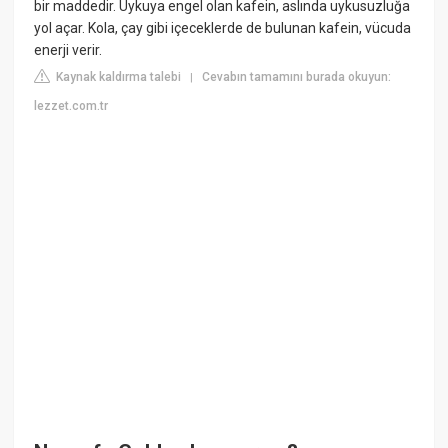
bir maddedir. Uykuya engel olan kafein, aslında uykusuzluğa
yol açar. Kola, çay gibi içeceklerde de bulunan kafein, vücuda
enerji verir.
Kaynak kaldırma talebi
Cevabın tamamını burada okuyun:
|
lezzet.com.tr