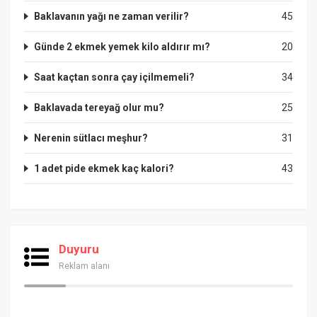
Baklavanın yağı ne zaman verilir?
45
Günde 2 ekmek yemek kilo aldırır mı?
20
Saat kaçtan sonra çay içilmemeli?
34
Baklavada tereyağ olur mu?
25
Nerenin sütlacı meşhur?
31
1 adet pide ekmek kaç kalori?
43
Duyuru
Reklam alanı