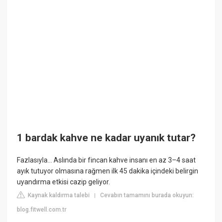
1 bardak kahve ne kadar uyanık tutar?
Fazlasıyla… Aslında bir fincan kahve insanı en az 3–4 saat
ayık tutuyor olmasına rağmen ilk 45 dakika içindeki belirgin
uyandırma etkisi cazip geliyor.
Kaynak kaldırma talebi
Cevabın tamamını burada okuyun:
|
blog.fitwell.com.tr