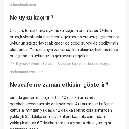
tr.facebook.com
Ne uyku kaçırır?
Oksijen, temiz hava uykunuzu kaçıran unsurlardır. Önlem
amaçlı olarak uykunuz henüz gelmeden yürüyüşe çıkarsanız
uykunun sizi zorlayacak kadar geleceği süreyi de geciktirmiş
olursunuz. Yürüyüş aynı zamanda kan akışınızı hızlandırır ve
bu açıdan da uykunuzun gelmesini engeller.
Kaynak kaldırma talebi
Cevabın tamamını burada okuyun:
|
horlamatedavisi.com
Nescafe ne zaman etkisini gösterir?
bir etki göstermesi için 20 ila 40 dakika arasında
gerekebileceği tahmin edilmektedir. Araştırmalar kafeinin
kahve alımından yaklaşık 42 dakika sonra; kola alımından
yaklaşık 39 dakika sonra ve kafein kapsülü alımından
yaklaşık olarak 67 dakika sonra plazmada zirve yaptığını