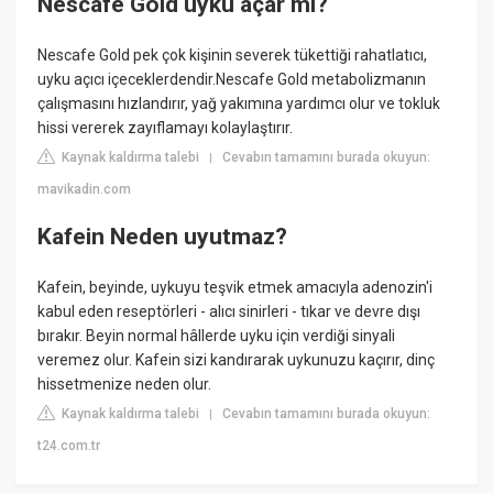
Nescafe Gold uyku açar mı?
Nescafe Gold pek çok kişinin severek tükettiği rahatlatıcı,
uyku açıcı içeceklerdendir.Nescafe Gold metabolizmanın
çalışmasını hızlandırır, yağ yakımına yardımcı olur ve tokluk
hissi vererek zayıflamayı kolaylaştırır.
Kaynak kaldırma talebi
Cevabın tamamını burada okuyun:
|
mavikadin.com
Kafein Neden uyutmaz?
Kafein, beyinde, uykuyu teşvik etmek amacıyla adenozin'i
kabul eden reseptörleri - alıcı sinirleri - tıkar ve devre dışı
bırakır. Beyin normal hâllerde uyku için verdiği sinyali
veremez olur. Kafein sizi kandırarak uykunuzu kaçırır, dinç
hissetmenize neden olur.
Kaynak kaldırma talebi
Cevabın tamamını burada okuyun:
|
t24.com.tr