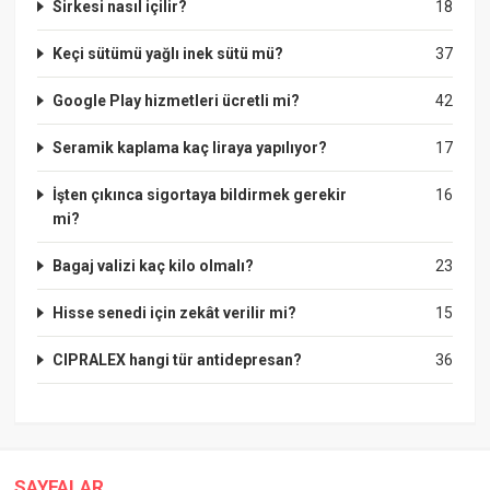
Sirkesi nasıl içilir?
18
Keçi sütümü yağlı inek sütü mü?
37
Google Play hizmetleri ücretli mi?
42
Seramik kaplama kaç liraya yapılıyor?
17
İşten çıkınca sigortaya bildirmek gerekir
16
mi?
Bagaj valizi kaç kilo olmalı?
23
Hisse senedi için zekât verilir mi?
15
CIPRALEX hangi tür antidepresan?
36
SAYFALAR