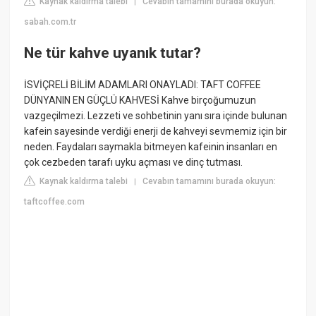
Kaynak kaldırma talebi
Cevabın tamamını burada okuyun:
|
sabah.com.tr
Ne tür kahve uyanık tutar?
İSVİÇRELİ BİLİM ADAMLARI ONAYLADI: TAFT COFFEE
DÜNYANIN EN GÜÇLÜ KAHVESİ Kahve birçoğumuzun
vazgeçilmezi. Lezzeti ve sohbetinin yanı sıra içinde bulunan
kafein sayesinde verdiği enerji de kahveyi sevmemiz için bir
neden. Faydaları saymakla bitmeyen kafeinin insanları en
çok cezbeden tarafı uyku açması ve dinç tutması.
Kaynak kaldırma talebi
Cevabın tamamını burada okuyun:
|
taftcoffee.com