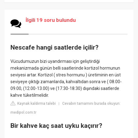
İlgili 19 soru bulundu
Nescafe hangi saatlerde içilir?
Vücudumuzun bizi uyandırması için geliştirdiği
mekanizmada günün belli saatlerinde kortizol hormunun
seviyesi artar. Kortizol ( stres hormunu ) üretiminin en üst
seviyeye çıktığı zamanlarda, kahvaltıdan sonra ve ( 08.00-
09.00, (12.00-13.00) ve (17.30-18.30) dışındaki saatlerde
kahve tüketilmelidir.
Kaynak kaldırma talebi
Cevabın tamamını burada okuyun:
|
medipol.com.tr
Bir kahve kaç saat uyku kaçırır?