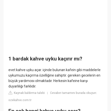
1 bardak kahve uyku kaçırır mı?
evet kahve uyku açar. içinde bulunan kafein gibi maddelerle
uykumuzu kaçırma özelliğine sahiptir. gereken gecelerin en
büyük yardımcısı olmaktadır. Herkesin kafeine karşı
duyarlılığı farklıdır.
Kaynak kaldırma talebi
Cevabın tamamını burada okuyun:
|
ozekahve.com.tr
En çok hangi kahve uyku açar?