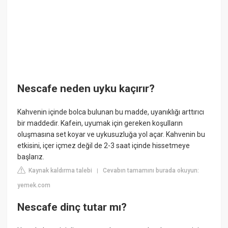
Nescafe neden uyku kaçırır?
Kahvenin içinde bolca bulunan bu madde, uyanıklığı arttırıcı
bir maddedir. Kafein, uyumak için gereken koşulların
oluşmasına set koyar ve uykusuzluğa yol açar. Kahvenin bu
etkisini, içer içmez değil de 2-3 saat içinde hissetmeye
başlarız.
Kaynak kaldırma talebi
Cevabın tamamını burada okuyun:
|
yemek.com
Nescafe dinç tutar mı?