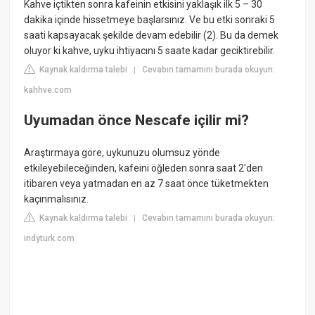
Kahve içtikten sonra kafeinin etkisini yaklaşık ilk 5 – 30
dakika içinde hissetmeye başlarsınız. Ve bu etki sonraki 5
saati kapsayacak şekilde devam edebilir (2). Bu da demek
oluyor ki kahve, uyku ihtiyacını 5 saate kadar geciktirebilir.
Kaynak kaldırma talebi
Cevabın tamamını burada okuyun:
|
kahhve.com
Uyumadan önce Nescafe içilir mi?
Araştırmaya göre, uykunuzu olumsuz yönde
etkileyebileceğinden, kafeini öğleden sonra saat 2'den
itibaren veya yatmadan en az 7 saat önce tüketmekten
kaçınmalısınız.
Kaynak kaldırma talebi
Cevabın tamamını burada okuyun:
|
indyturk.com