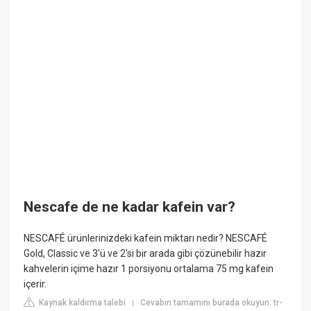
Nescafe de ne kadar kafein var?
NESCAFÉ ürünlerinizdeki kafein miktarı nedir? NESCAFÉ
Gold, Classic ve 3'ü ve 2'si bir arada gibi çözünebilir hazır
kahvelerin içime hazır 1 porsiyonu ortalama 75 mg kafein
içerir.
Kaynak kaldırma talebi
Cevabın tamamını burada okuyun: tr-
|