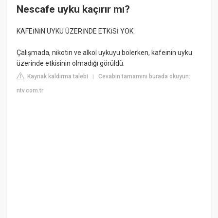
Nescafe uyku kaçırır mı?
KAFEİNİN UYKU ÜZERİNDE ETKİSİ YOK
Çalışmada, nikotin ve alkol uykuyu bölerken, kafeinin uyku
üzerinde etkisinin olmadığı görüldü.
Kaynak kaldırma talebi
Cevabın tamamını burada okuyun:
|
ntv.com.tr