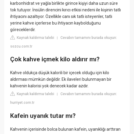
karbonhidrat ve yağla birlikte girince kişiyi daha uzun süre
tok tutuyor. İnsülin direncini kırıcı etkisi nedeni ile kişinin tatlı
ihtiyacını azaltıyor. Özellikle canı sık tatlı isteyenler, tatlı
yerine kahve içerlerse bu ihtiyacın kaybolduğunu
göreceklerdir.
Kaynak kaldırma talebi
Cevabın tamamını burada okuyun:
|
sozcu.com.tr
Çok kahve içmek kilo aldırır mı?
Kahve oldukça düşük kalorili bir içecek olduğu için kilo
aldırması mümkün değildir. Ek ilaveleri bulunmayan bir
kahvenin kalorisi yok denecek kadar azdır.
Kaynak kaldırma talebi
Cevabın tamamını burada okuyun:
|
hurriyet.com.tr
Kafein uyanık tutar mı?
Kahvenin içerisinde bolca bulunan kafein, uyanıklığı arttıran