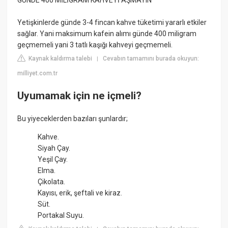
GÜNDE 400 MİLİGRAM KAHVEYİ AŞMAYIN
Yetişkinlerde günde 3-4 fincan kahve tüketimi yararlı etkiler
sağlar. Yani maksimum kafein alımı günde 400 miligram
geçmemeli yani 3 tatlı kaşığı kahveyi geçmemeli.
Kaynak kaldırma talebi
Cevabın tamamını burada okuyun:
|
milliyet.com.tr
Uyumamak için ne içmeli?
Bu yiyeceklerden bazıları şunlardır;
Kahve.
Siyah Çay.
Yeşil Çay.
Elma.
Çikolata.
Kayısı, erik, şeftali ve kiraz.
Süt.
Portakal Suyu.