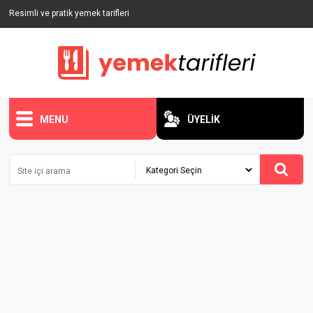
Resimli ve pratik yemek tarifleri
MENU
ÜYELİK