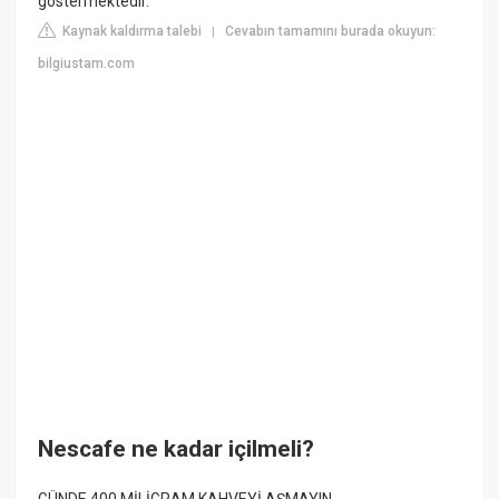
göstermektedir.
Kaynak kaldırma talebi
Cevabın tamamını burada okuyun:
|
bilgiustam.com
Nescafe ne kadar içilmeli?