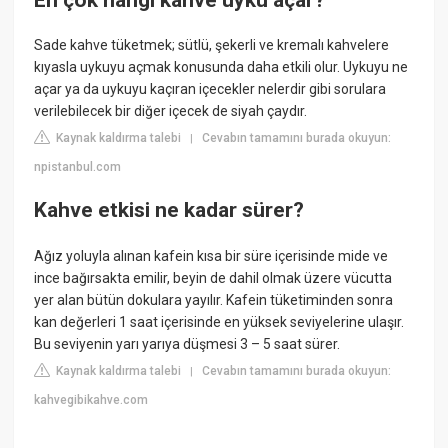
Sade kahve tüketmek; sütlü, şekerli ve kremalı kahvelere
kıyasla uykuyu açmak konusunda daha etkili olur. Uykuyu ne
açar ya da uykuyu kaçıran içecekler nelerdir gibi sorulara
verilebilecek bir diğer içecek de siyah çaydır.
Kaynak kaldırma talebi
Cevabın tamamını burada okuyun:
|
npistanbul.com
Kahve etkisi ne kadar sürer?
Ağız yoluyla alınan kafein kısa bir süre içerisinde mide ve
ince bağırsakta emilir, beyin de dahil olmak üzere vücutta
yer alan bütün dokulara yayılır. Kafein tüketiminden sonra
kan değerleri 1 saat içerisinde en yüksek seviyelerine ulaşır.
Bu seviyenin yarı yarıya düşmesi 3 – 5 saat sürer.
Kaynak kaldırma talebi
Cevabın tamamını burada okuyun:
|
kahvegibikahve.com