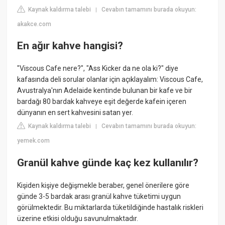
Kaynak kaldırma talebi
Cevabın tamamını burada okuyun:
|
akakce.com
En ağır kahve hangisi?
"Viscous Cafe nere?", "Ass Kicker da ne ola ki?" diye
kafasında deli sorular olanlar için açıklayalım: Viscous Cafe,
Avustralya'nın Adelaide kentinde bulunan bir kafe ve bir
bardağı 80 bardak kahveye eşit değerde kafein içeren
dünyanın en sert kahvesini satan yer.
Kaynak kaldırma talebi
Cevabın tamamını burada okuyun:
|
yemek.com
Granül kahve günde kaç kez kullanılır?
Kişiden kişiye değişmekle beraber, genel önerilere göre
günde 3-5 bardak arası granül kahve tüketimi uygun
görülmektedir. Bu miktarlarda tüketildiğinde hastalık riskleri
üzerine etkisi olduğu savunulmaktadır.