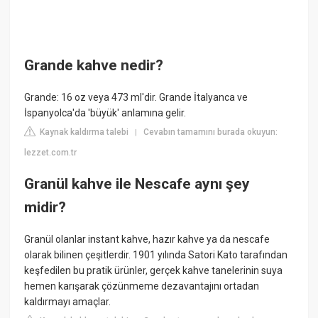
Grande kahve nedir?
Grande: 16 oz veya 473 ml'dir. Grande İtalyanca ve
İspanyolca'da 'büyük' anlamına gelir.
Kaynak kaldırma talebi
Cevabın tamamını burada okuyun:
|
lezzet.com.tr
Granül kahve ile Nescafe aynı şey
midir?
Granül olanlar instant kahve, hazır kahve ya da nescafe
olarak bilinen çeşitlerdir. 1901 yılında Satori Kato tarafından
keşfedilen bu pratik ürünler, gerçek kahve tanelerinin suya
hemen karışarak çözünmeme dezavantajını ortadan
kaldırmayı amaçlar.