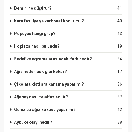
Demiri ne düşürür?
41
Kuru fasulye ye karbonat konur mu?
40
Popeyes hangi grup?
43
Ilk pizza nasıl bulundu?
19
Sedef ve egzama arasındaki fark nedir?
34
Ağız neden bok gibi kokar?
17
Çikolata kisti ara kanama yapar mı?
36
Ağabey nasıl telaffuz edilir?
37
Geniz eti ağız kokusu yapar mı?
42
Aybüke olayı nedir?
38