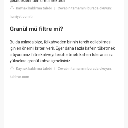
çekirdeklerinden üretilmektedir.
Kaynak kaldırma talebi
Cevabın tamamını burada okuyun:
|
hurriyet.com.tr
Granül mü filtre mi?
Bu da aslında bize, iki kahveden birinin tercih edilebilmesi
için en önemli kriteri verir. Eğer daha fazla kafein tüketmek
istiyorsanız filtre kahveyi tercih etmeli, kafein toleransınız
yüksekse granül kahve içmelisiniz.
Kaynak kaldırma talebi
Cevabın tamamını burada okuyun:
|
kahhve.com