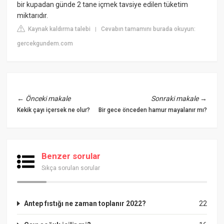
bir kupadan günde 2 tane içmek tavsiye edilen tüketim
miktarıdır.
Kaynak kaldırma talebi
Cevabın tamamını burada okuyun:
|
gercekgundem.com
←
Önceki makale
Sonraki makale
→
Kekik çayı içersek ne olur?
Bir gece önceden hamur mayalanır mı?
Benzer sorular
Sıkça sorulan sorular
Antep fıstığı ne zaman toplanır 2022?
22