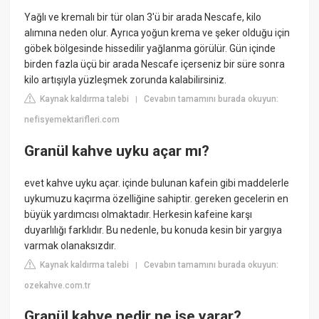
Yağlı ve kremalı bir tür olan 3'ü bir arada Nescafe, kilo
alımına neden olur. Ayrıca yoğun krema ve şeker olduğu için
göbek bölgesinde hissedilir yağlanma görülür. Gün içinde
birden fazla üçü bir arada Nescafe içerseniz bir süre sonra
kilo artışıyla yüzleşmek zorunda kalabilirsiniz.
Kaynak kaldırma talebi
Cevabın tamamını burada okuyun:
|
nefisyemektarifleri.com
Granül kahve uyku açar mı?
evet kahve uyku açar. içinde bulunan kafein gibi maddelerle
uykumuzu kaçırma özelliğine sahiptir. gereken gecelerin en
büyük yardımcısı olmaktadır. Herkesin kafeine karşı
duyarlılığı farklıdır. Bu nedenle, bu konuda kesin bir yargıya
varmak olanaksızdır.
Kaynak kaldırma talebi
Cevabın tamamını burada okuyun:
|
ozekahve.com.tr
Granül kahve nedir ne işe yarar?