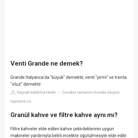
Venti Grande ne demek?
Grande İtalyanca'da "büyük" demektir, venti "yirmi" ve trenta
"otuz" demektir.
Kaynak kaldırma talebi
Cevabın tamamını burada okuyun:
|
toptalent.co
Granül kahve ve filtre kahve aynı mı?
Filtre kahveler elde edilen kahve çekirdeklerinin uygun
makineler yardımıyla belirli incelikte öğütülmesiyle elde edilir.