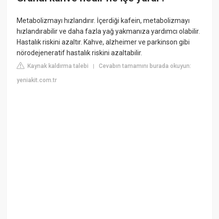
Metabolizmayı hızlandırır. İçerdiği kafein, metabolizmayı
hızlandırabilir ve daha fazla yağ yakmanıza yardımcı olabilir.
Hastalık riskini azaltır. Kahve, alzheimer ve parkinson gibi
nörodejeneratif hastalık riskini azaltabilir.
Kaynak kaldırma talebi
Cevabın tamamını burada okuyun:
|
yeniakit.com.tr