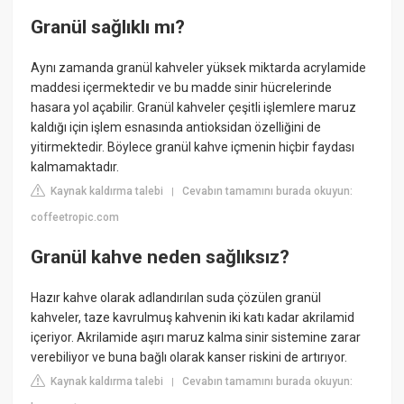
Granül sağlıklı mı?
Aynı zamanda granül kahveler yüksek miktarda acrylamide
maddesi içermektedir ve bu madde sinir hücrelerinde
hasara yol açabilir. Granül kahveler çeşitli işlemlere maruz
kaldığı için işlem esnasında antioksidan özelliğini de
yitirmektedir. Böylece granül kahve içmenin hiçbir faydası
kalmamaktadır.
Kaynak kaldırma talebi
Cevabın tamamını burada okuyun:
|
coffeetropic.com
Granül kahve neden sağlıksız?
Hazır kahve olarak adlandırılan suda çözülen granül
kahveler, taze kavrulmuş kahvenin iki katı kadar akrilamid
içeriyor. Akrilamide aşırı maruz kalma sinir sistemine zarar
verebiliyor ve buna bağlı olarak kanser riskini de artırıyor.
Kaynak kaldırma talebi
Cevabın tamamını burada okuyun:
|