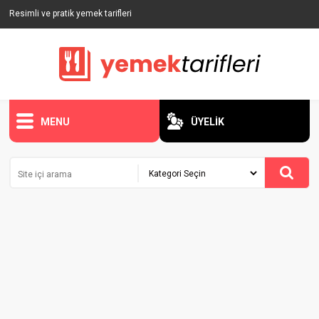
Resimli ve pratik yemek tarifleri
MENU
ÜYELİK