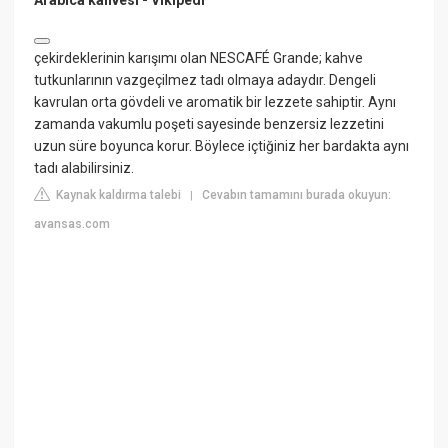
Arabica kahvesi - Vikipedi
çekirdeklerinin karışımı olan NESCAFÉ Grande; kahve
tutkunlarının vazgeçilmez tadı olmaya adaydır. Dengeli
kavrulan orta gövdeli ve aromatik bir lezzete sahiptir. Aynı
zamanda vakumlu poşeti sayesinde benzersiz lezzetini
uzun süre boyunca korur. Böylece içtiğiniz her bardakta aynı
tadı alabilirsiniz.
Kaynak kaldırma talebi
Cevabın tamamını burada okuyun:
|
avansas.com