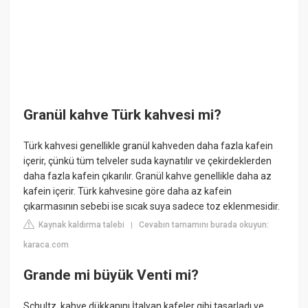
Granül kahve Türk kahvesi mi?
Türk kahvesi genellikle granül kahveden daha fazla kafein
içerir, çünkü tüm telveler suda kaynatılır ve çekirdeklerden
daha fazla kafein çıkarılır. Granül kahve genellikle daha az
kafein içerir. Türk kahvesine göre daha az kafein
çıkarmasının sebebi ise sıcak suya sadece toz eklenmesidir.
Kaynak kaldırma talebi
Cevabın tamamını burada okuyun:
|
karaca.com
Grande mi büyük Venti mi?
Schultz, kahve dükkanını İtalyan kafeler gibi tasarladı ve