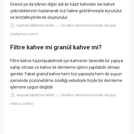
Granül ya da bilinen diğer adı ile hazır kahveler ise kahve
çekirdeklerinin toplanarak toz haline getirilmesiyle kurutulur
ve kristalleştirilerek oluşturulur.
Kaynak kaldırma talebi
Cevabın tamamını burada okuyun:
|
ozekahve.com.tr
Filtre kahve mi granül kahve mi?
Filtre kahve hazırlayabilmek için kahvenin tanecikli bir yapıya
sahip olması ve kahve ile demleme işlemi yapılabilir olması
gerekir. Fakat granül kahve hem toz yapısıyla hem de suyun
içerisinde çözünebilme özelliği sebebiyle böyle bir demleme
işlemine uygun değildir.
Kaynak kaldırma talebi
Cevabın tamamını burada okuyun:
|
mithra.coffee