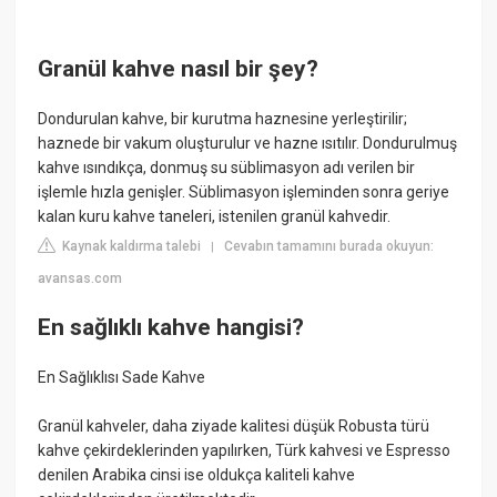
Granül kahve nasıl bir şey?
Dondurulan kahve, bir kurutma haznesine yerleştirilir;
haznede bir vakum oluşturulur ve hazne ısıtılır. Dondurulmuş
kahve ısındıkça, donmuş su süblimasyon adı verilen bir
işlemle hızla genişler. Süblimasyon işleminden sonra geriye
kalan kuru kahve taneleri, istenilen granül kahvedir.
Kaynak kaldırma talebi
Cevabın tamamını burada okuyun:
|
avansas.com
En sağlıklı kahve hangisi?
En Sağlıklısı Sade Kahve
Granül kahveler, daha ziyade kalitesi düşük Robusta türü
kahve çekirdeklerinden yapılırken, Türk kahvesi ve Espresso
denilen Arabika cinsi ise oldukça kaliteli kahve