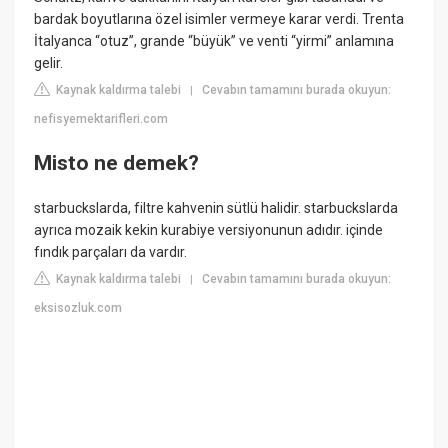
bardak boyutlarına özel isimler vermeye karar verdi. Trenta
İtalyanca “otuz”, grande “büyük” ve venti “yirmi” anlamına
gelir.
Kaynak kaldırma talebi
Cevabın tamamını burada okuyun:
|
nefisyemektarifleri.com
Misto ne demek?
starbuckslarda, filtre kahvenin sütlü halidir. starbuckslarda
ayrıca mozaik kekin kurabiye versiyonunun adıdır. içinde
fındık parçaları da vardır.
Kaynak kaldırma talebi
Cevabın tamamını burada okuyun:
|
eksisozluk.com