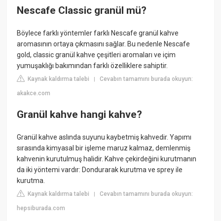
Nescafe Classic granül mü?
Böylece farklı yöntemler farklı Nescafe granül kahve
aromasının ortaya çıkmasını sağlar. Bu nedenle Nescafe
gold, classic granül kahve çeşitleri aromaları ve içim
yumuşaklığı bakımından farklı özelliklere sahiptir.
Kaynak kaldırma talebi
Cevabın tamamını burada okuyun:
|
akakce.com
Granül kahve hangi kahve?
Granül kahve aslında suyunu kaybetmiş kahvedir. Yapımı
sırasında kimyasal bir işleme maruz kalmaz, demlenmiş
kahvenin kurutulmuş halidir. Kahve çekirdeğini kurutmanın
da iki yöntemi vardır: Dondurarak kurutma ve sprey ile
kurutma.
Kaynak kaldırma talebi
Cevabın tamamını burada okuyun:
|
hepsiburada.com