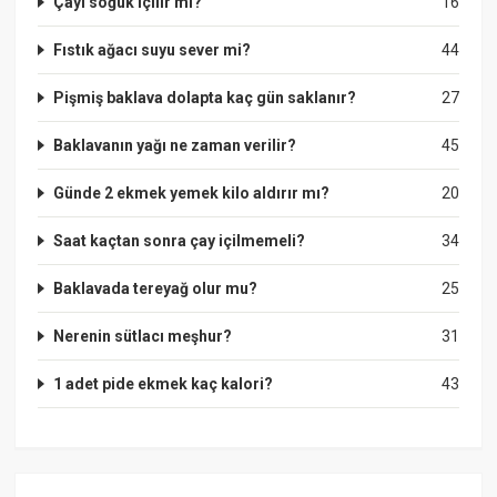
Çayı soğuk içilir mi?
16
Fıstık ağacı suyu sever mi?
44
Pişmiş baklava dolapta kaç gün saklanır?
27
Baklavanın yağı ne zaman verilir?
45
Günde 2 ekmek yemek kilo aldırır mı?
20
Saat kaçtan sonra çay içilmemeli?
34
Baklavada tereyağ olur mu?
25
Nerenin sütlacı meşhur?
31
1 adet pide ekmek kaç kalori?
43