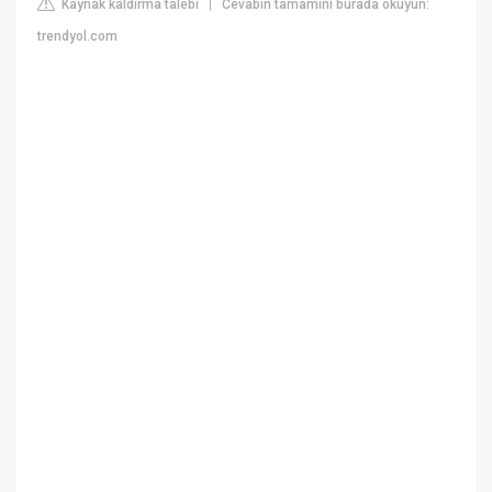
Kaynak kaldırma talebi
Cevabın tamamını burada okuyun:
|
trendyol.com