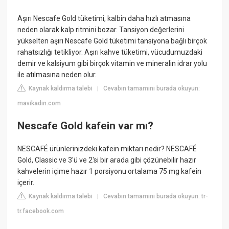
Aşırı Nescafe Gold tüketimi, kalbin daha hızlı atmasına
neden olarak kalp ritmini bozar. Tansiyon değerlerini
yükselten aşırı Nescafe Gold tüketimi tansiyona bağlı birçok
rahatsızlığı tetikliyor. Aşırı kahve tüketimi, vücudumuzdaki
demir ve kalsiyum gibi birçok vitamin ve mineralin idrar yolu
ile atılmasına neden olur.
Kaynak kaldırma talebi
Cevabın tamamını burada okuyun:
|
mavikadin.com
Nescafe Gold kafein var mı?
NESCAFÉ ürünlerinizdeki kafein miktarı nedir? NESCAFÉ
Gold, Classic ve 3'ü ve 2'si bir arada gibi çözünebilir hazır
kahvelerin içime hazır 1 porsiyonu ortalama 75 mg kafein
içerir.
Kaynak kaldırma talebi
Cevabın tamamını burada okuyun: tr-
|
tr.facebook.com