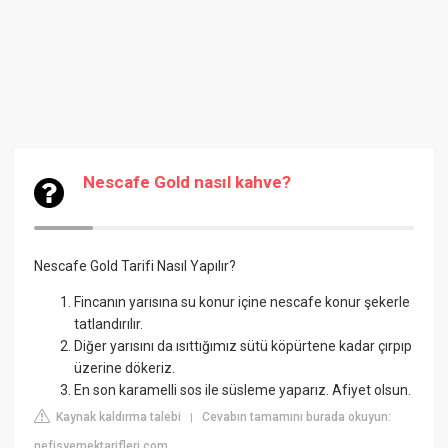
Nescafe Gold nasıl kahve?
Nescafe Gold Tarifi Nasıl Yapılır?
Fincanın yarısına su konur içine nescafe konur şekerle
tatlandırılır.
Diğer yarısını da ısıttığımız sütü köpürtene kadar çırpıp
üzerine dökeriz.
En son karamelli sos ile süsleme yaparız. Afiyet olsun.
Kaynak kaldırma talebi
Cevabın tamamını burada okuyun:
|
nefisyemektarifleri.com