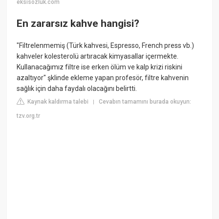
eksisozluk.com
En zararsız kahve hangisi?
"Filtrelenmemiş (Türk kahvesi, Espresso, French press vb.)
kahveler kolesterolü artıracak kimyasallar içermekte.
Kullanacağımız filtre ise erken ölüm ve kalp krizi riskini
azaltıyor" şklinde ekleme yapan profesör, filtre kahvenin
sağlık için daha faydalı olacağını belirtti.
Kaynak kaldırma talebi
Cevabın tamamını burada okuyun:
|
tzv.org.tr