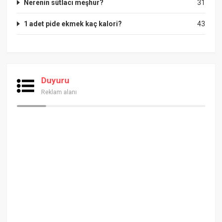
Nerenin sütlacı meşhur?
31
1 adet pide ekmek kaç kalori?
43
Duyuru
Reklam alanı