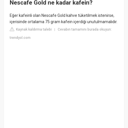
Nescafe Gold ne kadar kafein?
Eğer kafeinli olan Nescafe Gold kahve tüketilmek istenirse,
içerisinde ortalama 75 gram kafein içerdiği unutulmamalıdır.
Kaynak kaldırma talebi
Cevabın tamamını burada okuyun:
|
trendyol.com