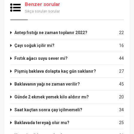
Benzer sorular
Sıkça sorulan sorular
Antep fıstığı ne zaman toplanır 2022?
22
Çayı soğuk içilir mi?
16
Fıstık ağacı suyu sever mi?
44
Pişmiş baklava dolapta kaç gün saklanır?
27
Baklavanın yağı ne zaman verilir?
45
Günde 2 ekmek yemek kilo aldırır mı?
20
Saat kaçtan sonra çay içilmemeli?
34
Baklavada tereyağ olur mu?
25