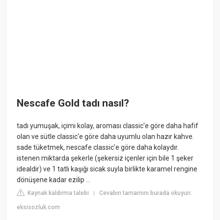
Nescafe Gold tadı nasıl?
tadı yumuşak, içimi kolay, aroması classic'e göre daha hafif
olan ve sütle classic'e göre daha uyumlu olan hazır kahve.
sade tüketmek, nescafe classic'e göre daha kolaydır.
istenen miktarda şekerle (şekersiz içenler için bile 1 şeker
idealdir) ve 1 tatlı kaşığı sicak suyla birlikte karamel rengine
dönüşene kadar ezilip ...
Kaynak kaldırma talebi
Cevabın tamamını burada okuyun:
|
eksisozluk.com