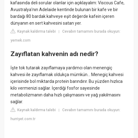
kafasında deli sorular olanlar için açıklayalım: Viscous Cafe,
Avustralya'nın Adelaide kentinde bulunan bir kafe ve bir
bardağı 80 bardak kahveye eşit değerde kafein içeren
dünyanın en sert kahvesini satan yer.
Kaynak kaldırma talebi
Cevabın tamamını burada okuyun:
|
yemek.com
Zayıflatan kahvenin adı nedir?
İşte tok tutarak zayıflamaya yardımcı olan menengiç
kahvesi ile zayıflamak oldukça mümkün… Menegiç kahvesi
içerisinde bol miktarda protein barındırır. Bu yüzden hızlıca
kilo vermenizi sağlar. İçerdiği fosfor sayesinde
metabolizmanın daha hızlı çalışmasını ve yağ yakılmasını
sağlar.
Kaynak kaldırma talebi
Cevabın tamamını burada okuyun:
|
hurriyet.com.tr