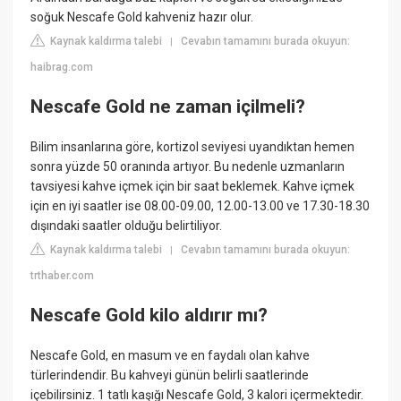
soğuk Nescafe Gold kahveniz hazır olur.
Kaynak kaldırma talebi
Cevabın tamamını burada okuyun:
|
haibrag.com
Nescafe Gold ne zaman içilmeli?
Bilim insanlarına göre, kortizol seviyesi uyandıktan hemen
sonra yüzde 50 oranında artıyor. Bu nedenle uzmanların
tavsiyesi kahve içmek için bir saat beklemek. Kahve içmek
için en iyi saatler ise 08.00-09.00, 12.00-13.00 ve 17.30-18.30
dışındaki saatler olduğu belirtiliyor.
Kaynak kaldırma talebi
Cevabın tamamını burada okuyun:
|
trthaber.com
Nescafe Gold kilo aldırır mı?
Nescafe Gold, en masum ve en faydalı olan kahve
türlerindendir. Bu kahveyi günün belirli saatlerinde
içebilirsiniz. 1 tatlı kaşığı Nescafe Gold, 3 kalori içermektedir.