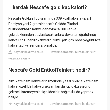
1 bardak Nescafe gold kaç kalori?
Nescafe Goldun 100 gramında 339 kcal kalori, ayrıca 1
Porsiyon yani 2 gram Nescafe Goldda 7 kalori
bulunmaktadır. Kahve deneyimi %100 Kahve
çekirdeklerinden paylaşılacak anlara dokunan öğütülmüş
kahveli çözünebilir kahvedir. Yumuşak içim, ideal yoğunlukta
kahve tadı ve zengin aromalıdır.
Kaynak kaldırma talebi
Cevabın tamamını burada okuyun:
|
fotomac.com.tr
Nescafe Gold Entkoffeiniert nedir?
alm. kafeinsiz. kahvelerin üzerinde yazar sıklıkla. kafeinsiz
kahve, özellikle kahveyi akşamları da içip uyku sorunu
çekmek istemeyenler için idealdir. bağımlılık da yapmaz
haliyle.
Kaynak kaldırma talebi
Cevabın tamamını burada okuyun:
|