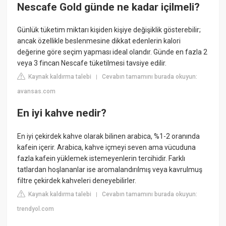
Nescafe Gold günde ne kadar içilmeli?
Günlük tüketim miktarı kişiden kişiye değişiklik gösterebilir;
ancak özellikle beslenmesine dikkat edenlerin kalori
değerine göre seçim yapması ideal olandır. Günde en fazla 2
veya 3 fincan Nescafe tüketilmesi tavsiye edilir.
Kaynak kaldırma talebi
Cevabın tamamını burada okuyun:
|
avansas.com
En iyi kahve nedir?
En iyi çekirdek kahve olarak bilinen arabica, %1-2 oranında
kafein içerir. Arabica, kahve içmeyi seven ama vücuduna
fazla kafein yüklemek istemeyenlerin tercihidir. Farklı
tatlardan hoşlananlar ise aromalandırılmış veya kavrulmuş
filtre çekirdek kahveleri deneyebilirler.
Kaynak kaldırma talebi
Cevabın tamamını burada okuyun:
|
trendyol.com