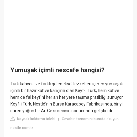
Yumuşak içimli nescafe hangisi?
Türk kahvesi ve farklı geleneksel lezzetleri içeren yumuşak
içimli bir hazır kahve karışımı olan Keyf-i Türk, hem kahve
hem de fal keyfini her an her yere taşıma pratikliği sunuyor.
Keyf-i Türk, Nestlé'nin Bursa Karacabey Fabrikası'nda, bir yıl
süren yoğun bir Ar-Ge sürecinin sonucunda geliştirildi.
Kaynak kaldırma talebi
Cevabın tamamını burada okuyun:
|
nestle.com.tr