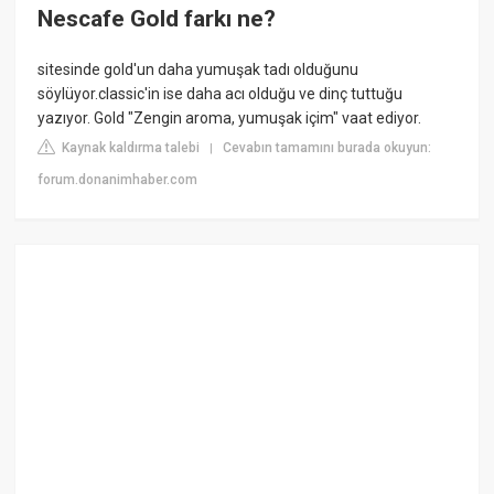
Nescafe Gold farkı ne?
sitesinde gold'un daha yumuşak tadı olduğunu
söylüyor.classic'in ise daha acı olduğu ve dinç tuttuğu
yazıyor. Gold "Zengin aroma, yumuşak içim" vaat ediyor.
Kaynak kaldırma talebi
Cevabın tamamını burada okuyun:
|
forum.donanimhaber.com