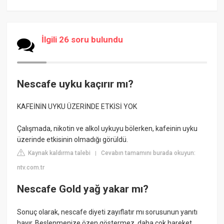
İlgili 26 soru bulundu
Nescafe uyku kaçırır mı?
KAFEİNİN UYKU ÜZERİNDE ETKİSİ YOK
Çalışmada, nikotin ve alkol uykuyu bölerken, kafeinin uyku
üzerinde etkisinin olmadığı görüldü.
Kaynak kaldırma talebi
Cevabın tamamını burada okuyun:
|
ntv.com.tr
Nescafe Gold yağ yakar mı?
Sonuç olarak, nescafe diyeti zayıflatır mı sorusunun yanıtı
hayır. Beslenmenize özen göstermez, daha çok hareket