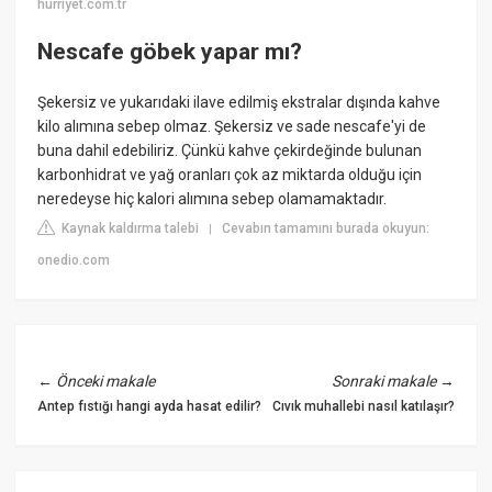
hurriyet.com.tr
Nescafe göbek yapar mı?
Şekersiz ve yukarıdaki ilave edilmiş ekstralar dışında kahve
kilo alımına sebep olmaz. Şekersiz ve sade nescafe'yi de
buna dahil edebiliriz. Çünkü kahve çekirdeğinde bulunan
karbonhidrat ve yağ oranları çok az miktarda olduğu için
neredeyse hiç kalori alımına sebep olamamaktadır.
Kaynak kaldırma talebi
Cevabın tamamını burada okuyun:
|
onedio.com
←
Önceki makale
Sonraki makale
→
Antep fıstığı hangi ayda hasat edilir?
Cıvık muhallebi nasıl katılaşır?