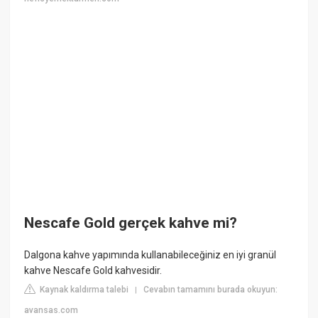
Nescafe Gold gerçek kahve mi?
Dalgona kahve yapımında kullanabileceğiniz en iyi granül
kahve Nescafe Gold kahvesidir.
Kaynak kaldırma talebi
Cevabın tamamını burada okuyun:
|
avansas.com