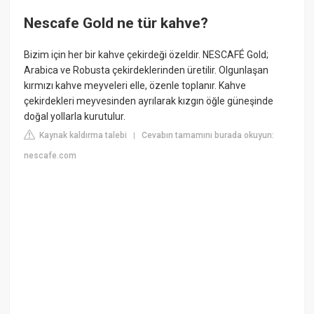
Nescafe Gold ne tür kahve?
Bizim için her bir kahve çekirdeği özeldir. NESCAFÉ Gold;
Arabica ve Robusta çekirdeklerinden üretilir. Olgunlaşan
kırmızı kahve meyveleri elle, özenle toplanır. Kahve
çekirdekleri meyvesinden ayrılarak kızgın öğle güneşinde
doğal yollarla kurutulur.
Kaynak kaldırma talebi
Cevabın tamamını burada okuyun:
|
nescafe.com