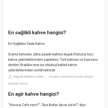
En sağlikli kahve hangisi?
En Sağlıklısı Sade Kahve
Granül kahveler, daha ziyade kalitesi düşük Robusta türü
kahve çekirdeklerinden yapılırken, Türk kahvesi ve Espresso
denilen Arabika cinsi ise oldukça kaliteli kahve
çekirdeklerinden üretilmektedir.
Kaynak kaldırma talebi
Cevabın tamamını burada okuyun:
|
hurriyet.com.tr
En agir kahve hangisi?
"Viscous Cafe nere?", "Ass Kicker da ne ola ki?" diye