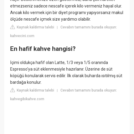
etmezseniz sadece nescafe içerek kilo vermeniz hayal olur.
Ancak kilo vermek için bir diyet programı yapıyorsanız makul
ölçüde nescafe içmek size yardımcı olabilir.
Kaynak kaldırma talebi
Cevabın tamamını burada okuyun:
|
kahvecini.com
En hafif kahve hangisi?
İçimi oldukça hafif olan Latte, 1/3 veya 1/5 oranında
Espresso'ya süt eklenmesiyle hazırlanır. Üzerine de süt
köpüğü konularak servis edilir. İlk olarak buharda ısıtılmış süt
bardağa konulur.
Kaynak kaldırma talebi
Cevabın tamamını burada okuyun:
|
kahvegibikahve.com