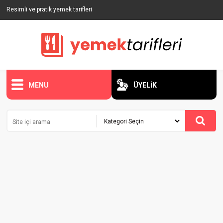
Resimli ve pratik yemek tarifleri
MENU
ÜYELİK