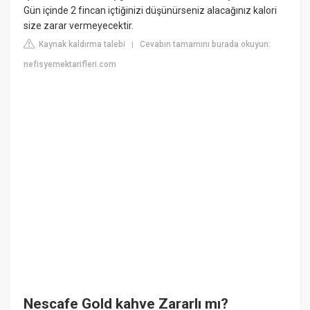
Gün içinde 2 fincan içtiğinizi düşünürseniz alacağınız kalori
size zarar vermeyecektir.
Kaynak kaldırma talebi
Cevabın tamamını burada okuyun:
|
nefisyemektarifleri.com
Nescafe Gold kahve Zararlı mı?