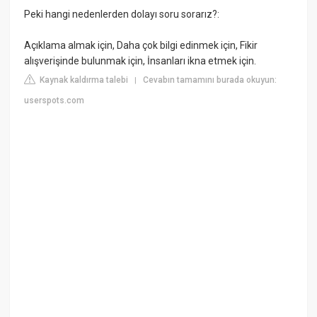
Peki hangi nedenlerden dolayı soru sorarız?:
Açıklama almak için, Daha çok bilgi edinmek için, Fikir
alışverişinde bulunmak için, İnsanları ikna etmek için.
Kaynak kaldırma talebi
Cevabın tamamını burada okuyun:
|
userspots.com