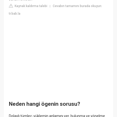
Kaynak kaldırma talebi
Cevabın tamamını burada okuyun:
|
tr.bab.la
Neden hangi ögenin sorusu?
Dolaylı tümleç; yüklemin anlamını yer, bulunma ve yönelme