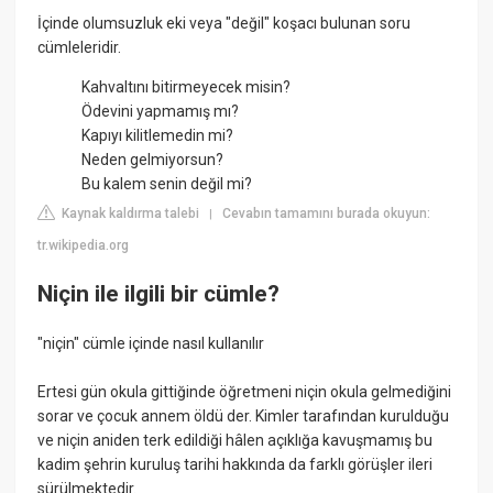
İçinde olumsuzluk eki veya "değil" koşacı bulunan soru
cümleleridir.
Kahvaltını bitirmeyecek misin?
Ödevini yapmamış mı?
Kapıyı kilitlemedin mi?
Neden gelmiyorsun?
Bu kalem senin değil mi?
Kaynak kaldırma talebi
Cevabın tamamını burada okuyun:
|
tr.wikipedia.org
Niçin ile ilgili bir cümle?
"niçin" cümle içinde nasıl kullanılır
Ertesi gün okula gittiğinde öğretmeni niçin okula gelmediğini
sorar ve çocuk annem öldü der. Kimler tarafından kurulduğu
ve niçin aniden terk edildiği hâlen açıklığa kavuşmamış bu
kadim şehrin kuruluş tarihi hakkında da farklı görüşler ileri
sürülmektedir.