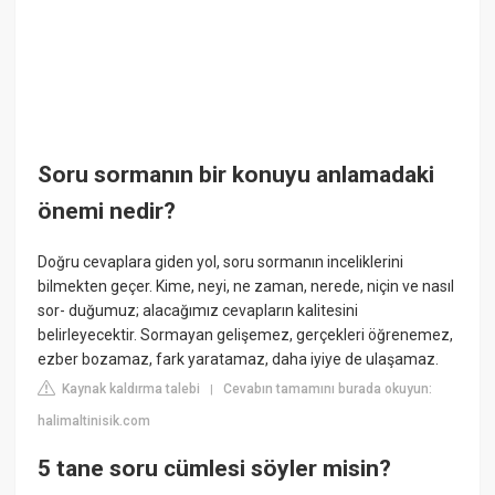
Soru sormanın bir konuyu anlamadaki
önemi nedir?
Doğru cevaplara giden yol, soru sormanın inceliklerini
bilmekten geçer. Kime, neyi, ne zaman, nerede, niçin ve nasıl
sor- duğumuz; alacağımız cevapların kalitesini
belirleyecektir. Sormayan gelişemez, gerçekleri öğrenemez,
ezber bozamaz, fark yaratamaz, daha iyiye de ulaşamaz.
Kaynak kaldırma talebi
Cevabın tamamını burada okuyun:
|
halimaltinisik.com
5 tane soru cümlesi söyler misin?