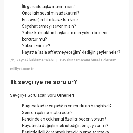
İlk görüşte aşka inanır mısın?
Önceliğin sevgi mi sadakat mi?
En sevdiğin film karakteri kim?
Seyahat etmeyi sever misin?
Yalnız kalmaktan hoşlanır mısın yoksa bu seni
korkutur mu?
Yükselenin ne?
Hayatta ''asla affetmeyeceğim'' dediğin şeyler neler?
Kaynak kaldırma talebi
Cevabın tamamını burada okuyun:
|
milliyet.com.tr
Ilk sevgiliye ne sorulur?
Sevgiliye Sorulacak Soru Örnekleri
Bugüne kadar yaşadığın en mutlu an hangisiydi?
Seni en çok ne mutlu eder?
Kendinde en çok hangi özelliği beğeniyorsun?
Hayatında değiştirmek istediğin bir şey var mı?
Benimle ilgili öğrenmek istediğin ama sormaya