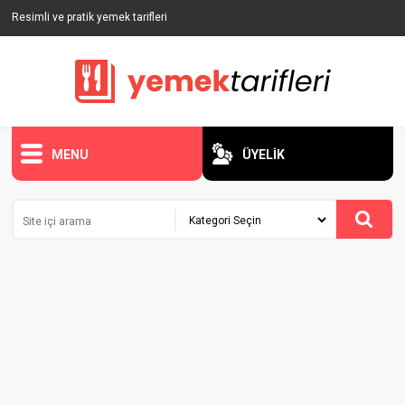
Resimli ve pratik yemek tarifleri
MENU
ÜYELİK