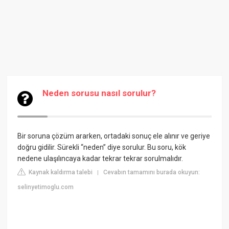
Neden sorusu nasıl sorulur?
Bir soruna çözüm ararken, ortadaki sonuç ele alınır ve geriye
doğru gidilir. Sürekli “neden” diye sorulur. Bu soru, kök
nedene ulaşılıncaya kadar tekrar tekrar sorulmalıdır.
Kaynak kaldırma talebi
Cevabın tamamını burada okuyun:
|
selinyetimoglu.com