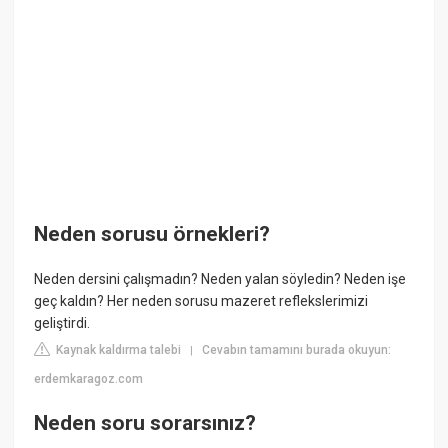
Neden sorusu örnekleri?
Neden dersini çalışmadın? Neden yalan söyledin? Neden işe
geç kaldın? Her neden sorusu mazeret reflekslerimizi
geliştirdi.
Kaynak kaldırma talebi
Cevabın tamamını burada okuyun:
|
erdemkaragoz.com
Neden soru sorarsınız?