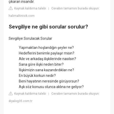
çıkaran insandır.
Kaynak kaldırma talebi
Cevabın tamamını burada okuyun:
|
halimaltinisik.com
Sevgiliye ne gibi sorular sorulur?
Sevgiliye Sorulacak Sorular
Yapmaktan hoşlandığın şeyler ne?
Hedeflerini benimle paylaşır mısın?
Aile ve arkadaş ilişkilerinde nasılsın?
Sana göre ilişki neden biter?
İlişkimizin sana kazandırdıkları ne?
En büyük korkun nedir?
Beni hayatının neresinde görüyorsun?
Aşk söz konusu olunca aklına ne geliyor?
Kaynak kaldırma talebi
Cevabın tamamını burada okuyun:
|
diyalog35.com.tr