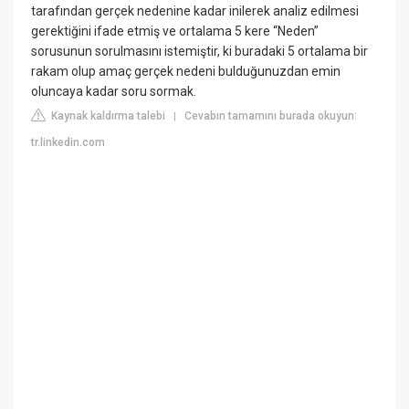
tarafından gerçek nedenine kadar inilerek analiz edilmesi
gerektiğini ifade etmiş ve ortalama 5 kere “Neden”
sorusunun sorulmasını istemiştir, ki buradaki 5 ortalama bir
rakam olup amaç gerçek nedeni bulduğunuzdan emin
oluncaya kadar soru sormak.
Kaynak kaldırma talebi
Cevabın tamamını burada okuyun:
|
tr.linkedin.com