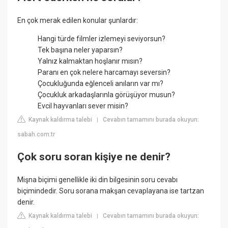
En çok merak edilen konular şunlardır:
Hangi türde filmler izlemeyi seviyorsun?
Tek başına neler yaparsın?
Yalnız kalmaktan hoşlanır mısın?
Paranı en çok nelere harcamayı seversin?
Çocukluğunda eğlenceli anıların var mı?
Çocukluk arkadaşlarınla görüşüyor musun?
Evcil hayvanları sever misin?
Kaynak kaldırma talebi
Cevabın tamamını burada okuyun:
|
sabah.com.tr
Çok soru soran kişiye ne denir?
Mişna biçimi genellikle iki din bilgesinin soru cevabı
biçimindedir. Soru sorana makşan cevaplayana ise tartzan
denir.
Kaynak kaldırma talebi
Cevabın tamamını burada okuyun:
|