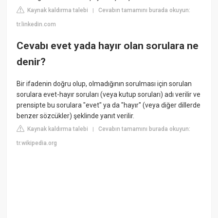
Kaynak kaldırma talebi
Cevabın tamamını burada okuyun:
|
tr.linkedin.com
Cevabı evet yada hayır olan sorulara ne
denir?
Bir ifadenin doğru olup, olmadığının sorulması için sorulan
sorulara evet-hayır soruları (veya kutup soruları) adı verilir ve
prensipte bu sorulara "evet" ya da "hayır" (veya diğer dillerde
benzer sözcükler) şeklinde yanıt verilir.
Kaynak kaldırma talebi
Cevabın tamamını burada okuyun:
|
tr.wikipedia.org