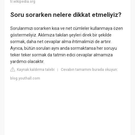
tr.wikipedia.org
Soru sorarken nelere dikkat etmeliyiz?
Sorularımızı sorarken kısa ve net cümleler kullanmaya özen
göstermeliyiz. Aklımıza takılan şeyleri direk bir şekilde
sormak, daha net cevaplar alma ihtimalimizi de artırır.
Ayrıca, bütün soruları aynı anda sormaktansa her soruyu
teker teker sormak da tatmin edici cevaplar almamıza
yardımcı olacaktır.
Kaynak kaldırma talebi
Cevabın tamamını burada okuyun:
|
blog.youthall.com