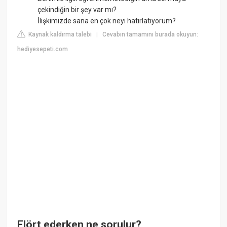
çekindiğin bir şey var mı?
İlişkimizde sana en çok neyi hatırlatıyorum?
Kaynak kaldırma talebi
Cevabın tamamını burada okuyun:
|
hediyesepeti.com
Flört ederken ne sorulur?