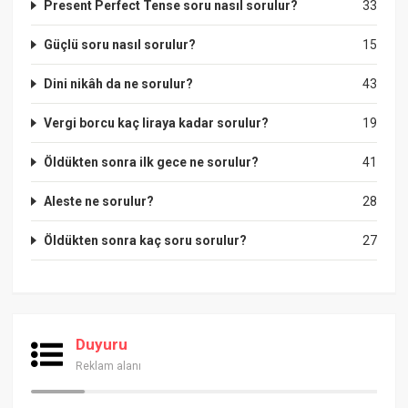
Present Perfect Tense soru nasıl sorulur?
33
Güçlü soru nasıl sorulur?
15
Dini nikâh da ne sorulur?
43
Vergi borcu kaç liraya kadar sorulur?
19
Öldükten sonra ilk gece ne sorulur?
41
Aleste ne sorulur?
28
Öldükten sonra kaç soru sorulur?
27
Duyuru
Reklam alanı