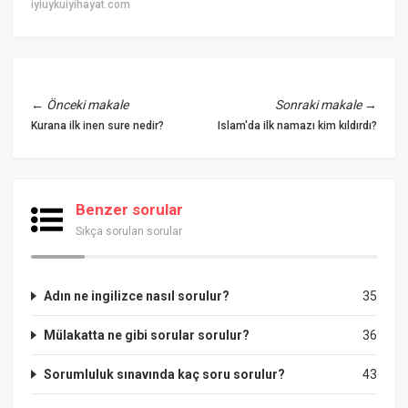
iyiuykuiyihayat.com
←
Önceki makale
Sonraki makale
→
Kurana ilk inen sure nedir?
Islam'da ilk namazı kim kıldırdı?
Benzer sorular
Sıkça sorulan sorular
Adın ne ingilizce nasıl sorulur?
35
Mülakatta ne gibi sorular sorulur?
36
Sorumluluk sınavında kaç soru sorulur?
43