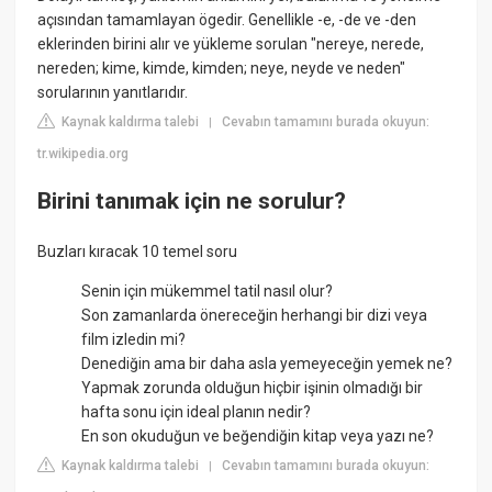
açısından tamamlayan ögedir. Genellikle -e, -de ve -den
eklerinden birini alır ve yükleme sorulan "nereye, nerede,
nereden; kime, kimde, kimden; neye, neyde ve neden"
sorularının yanıtlarıdır.
Kaynak kaldırma talebi
Cevabın tamamını burada okuyun:
|
tr.wikipedia.org
Birini tanımak için ne sorulur?
Buzları kıracak 10 temel soru
Senin için mükemmel tatil nasıl olur?
Son zamanlarda önereceğin herhangi bir dizi veya
film izledin mi?
Denediğin ama bir daha asla yemeyeceğin yemek ne?
Yapmak zorunda olduğun hiçbir işinin olmadığı bir
hafta sonu için ideal planın nedir?
En son okuduğun ve beğendiğin kitap veya yazı ne?
Kaynak kaldırma talebi
Cevabın tamamını burada okuyun:
|