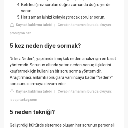
Belirlediğiniz soruları doğru zamanda doğru yerde
sorun. ...
Her zaman işinizi kolaylaştıracak sorular sorun.
Kaynak kaldırma talebi
Cevabın tamamını burada okuyun:
|
prosigma.net
5 kez neden diye sormak?
“5 kez Neden”, yapılandırılmış kök neden analizi için en basit
yöntemdir. Sorunun altında yatan neden-sonuç ilişkilerini
keşfetmek için kullanılan bir soru sorma yöntemidir.
Araştırmacı, anlamlı sonuçlara varılıncaya kadar “Neden?”
sorusunu sormaya devam eder.
Kaynak kaldırma talebi
Cevabın tamamını burada okuyun:
|
isoqarturkey.com
5 neden tekniği?
Geliştirdiği kültürde sistemde oluşan her sorunun personeli