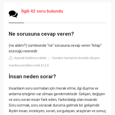
İlgili 42 soru bulundu
Ne sorusuna cevap veren?
(ne aldım?) cümlesinde “ne” sorusuna cevap veren “kitap”
sözcüğü nesnedir.
Kaynak kaldırma talebi
Cevabın tamamını burada okuyun:
|
mardincevizlikoo.meb.k12.tr
İnsan neden sorar?
İnsanların soru sormaları için merak etme, ilgi duyma ve
anlama isteğinin var olması gerekmektedir. Gelişen, değişen
ve soru soran insan fark eden, farkındalığı olan insandır.
Soru sormak, soru soracak duruma gelmek bir gelişimdir.
Aydın insan, inceleyen, soran, sorgulayan, araştıran ve sonuç