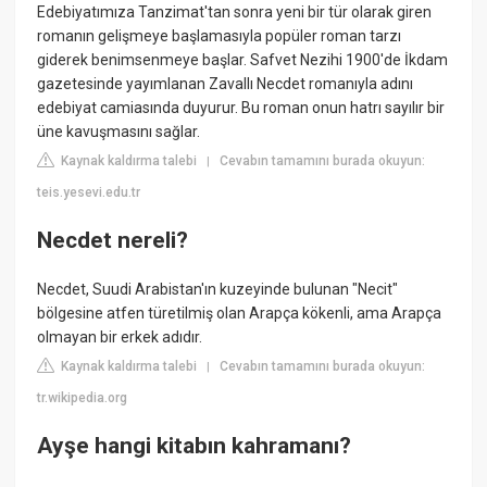
Edebiyatımıza Tanzimat'tan sonra yeni bir tür olarak giren
romanın gelişmeye başlamasıyla popüler roman tarzı
giderek benimsenmeye başlar. Safvet Nezihi 1900'de İkdam
gazetesinde yayımlanan Zavallı Necdet romanıyla adını
edebiyat camiasında duyurur. Bu roman onun hatrı sayılır bir
üne kavuşmasını sağlar.
Kaynak kaldırma talebi
Cevabın tamamını burada okuyun:
|
teis.yesevi.edu.tr
Necdet nereli?
Necdet, Suudi Arabistan'ın kuzeyinde bulunan "Necit"
bölgesine atfen türetilmiş olan Arapça kökenli, ama Arapça
olmayan bir erkek adıdır.
Kaynak kaldırma talebi
Cevabın tamamını burada okuyun:
|
tr.wikipedia.org
Ayşe hangi kitabın kahramanı?