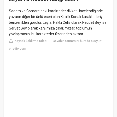
Sodom ve Gomore'deki karakterler dikkatli incelendiğinde
yazarın diğer bir ünlü eseri olan Kiralık Konak karakterleriyle
benzerlikleri görülür. Leyla, Hakkı Celis olarak Necdet Bey ise
Servet Bey olarak karşımıza çıkar. Yazar, toplumun
yozlaşmasını bu karakterler üzerinden aktarır.
Kaynak kaldırma talebi
Cevabın tamamını burada okuyun:
|
onedio.com