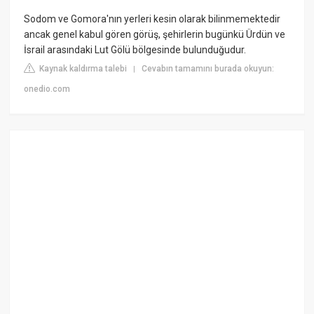
Sodom ve Gomora'nın yerleri kesin olarak bilinmemektedir
ancak genel kabul gören görüş, şehirlerin bugünkü Ürdün ve
İsrail arasındaki Lut Gölü bölgesinde bulunduğudur.
Kaynak kaldırma talebi
Cevabın tamamını burada okuyun:
|
onedio.com