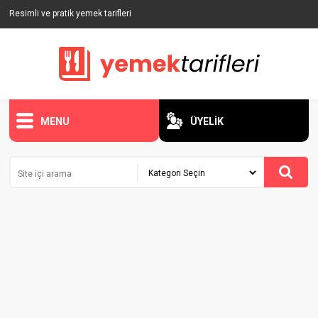
Resimli ve pratik yemek tarifleri
MENU
ÜYELİK