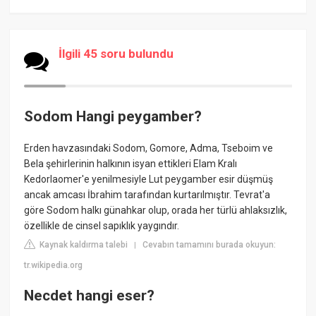
İlgili 45 soru bulundu
Sodom Hangi peygamber?
Erden havzasındaki Sodom, Gomore, Adma, Tseboim ve
Bela şehirlerinin halkının isyan ettikleri Elam Kralı
Kedorlaomer'e yenilmesiyle Lut peygamber esir düşmüş
ancak amcası İbrahim tarafından kurtarılmıştır. Tevrat'a
göre Sodom halkı günahkar olup, orada her türlü ahlaksızlık,
özellikle de cinsel sapıklık yaygındır.
Kaynak kaldırma talebi
Cevabın tamamını burada okuyun:
|
tr.wikipedia.org
Necdet hangi eser?