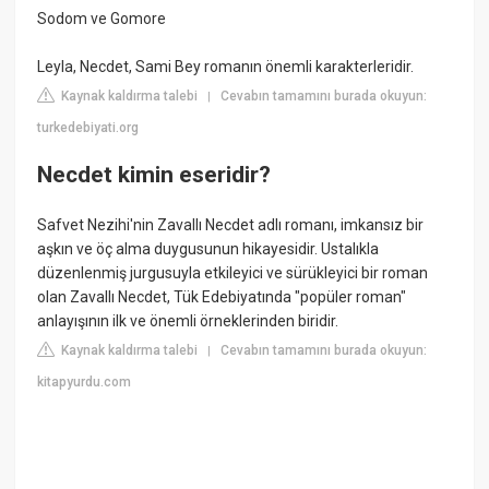
Sodom ve Gomore
Leyla, Necdet, Sami Bey romanın önemli karakterleridir.
Kaynak kaldırma talebi
Cevabın tamamını burada okuyun:
|
turkedebiyati.org
Necdet kimin eseridir?
Safvet Nezihi'nin Zavallı Necdet adlı romanı, imkansız bir
aşkın ve öç alma duygusunun hikayesidir. Ustalıkla
düzenlenmiş jurgusuyla etkileyici ve sürükleyici bir roman
olan Zavallı Necdet, Tük Edebiyatında "popüler roman"
anlayışının ilk ve önemli örneklerinden biridir.
Kaynak kaldırma talebi
Cevabın tamamını burada okuyun:
|
kitapyurdu.com