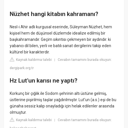
Nüzhet hangi kitabın kahramanı?
Nesl-i Ahir adlı kurgusal eserinde, Süleyman Nüzhet, hem
kişisel hem de düşünsel düzlemde idealize edilmiş bir
başkahramandır. Geçim sıkıntısı çekmeyen bir aydındır. ki
yabancı dil bilen, yerli ve batılı sanat dergilerini takip eden
kültürel bir karakterdir.
Kaynak kaldırma talebi
Cevabın tamamını burada okuyun:
|
dergipark.org.tr
Hz Lut'un karısı ne yaptı?
Korkunç bir çığlık ile Sodom şehrinin altı üstüne gelmiş,
üstlerine pişirilmiş taşlar yağdırılmıştır. Lut'un (a.s.) eşi de bu
günaha sessiz kalıp onayladığı için helak edilenler arasında
olmuştur.
Kaynak kaldırma talebi
Cevabın tamamını burada okuyun:
|