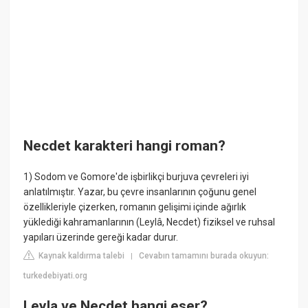
Necdet karakteri hangi roman?
1) Sodom ve Gomore'de işbirlikçi burjuva çevreleri iyi
anlatılmıştır. Yazar, bu çevre insanlarının çoğunu genel
özellikleriyle çizerken, romanın gelişimi içinde ağırlık
yüklediği kahramanlarının (Leylâ, Necdet) fiziksel ve ruhsal
yapıları üzerinde gereği kadar durur.
Kaynak kaldırma talebi
Cevabın tamamını burada okuyun:
|
turkedebiyati.org
Leyla ve Necdet hangi eser?