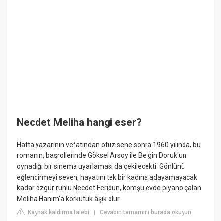
Necdet Meliha hangi eser?
Hatta yazarının vefatından otuz sene sonra 1960 yılında, bu
romanın, başrollerinde Göksel Arsoy ile Belgin Doruk'un
oynadığı bir sinema uyarlaması da çekilecekti. Gönlünü
eğlendirmeyi seven, hayatını tek bir kadına adayamayacak
kadar özgür ruhlu Necdet Feridun, komşu evde piyano çalan
Meliha Hanım'a körkütük âşık olur.
Kaynak kaldırma talebi
Cevabın tamamını burada okuyun:
|