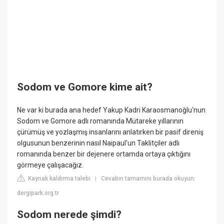
Sodom ve Gomore kime ait?
Ne var ki burada ana hedef Yakup Kadri Karaosmanoğlu'nun
Sodom ve Gomore adlı romanında Mütareke yıllarının
çürümüş ve yozlaşmış insanlarını anlatırken bir pasif direniş
olgusunun benzerinin nasıl Naipaul'un Taklitçiler adlı
romanında benzer bir dejenere ortamda ortaya çıktığını
görmeye çalışacağız.
Kaynak kaldırma talebi
Cevabın tamamını burada okuyun:
|
dergipark.org.tr
Sodom nerede şimdi?