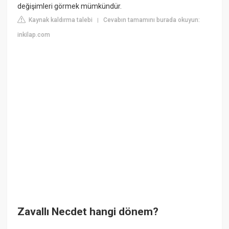
değişimleri görmek mümkündür.
Kaynak kaldırma talebi
Cevabın tamamını burada okuyun:
|
inkilap.com
Zavallı Necdet hangi dönem?