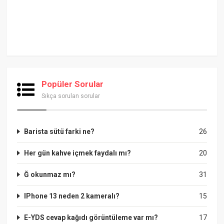
Popüler Sorular
Sıkça sorulan sorular
Barista sütü farki ne?
26
Her gün kahve içmek faydalı mı?
20
Ğ okunmaz mı?
31
IPhone 13 neden 2 kameralı?
15
E-YDS cevap kağıdı görüntüleme var mı?
17