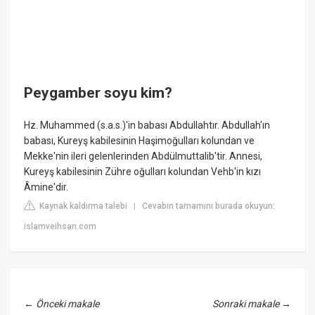
Peygamber soyu kim?
Hz. Muhammed (s.a.s.)'in babası Abdullahtır. Abdullah'ın
babası, Kureyş kabilesinin Haşimoğulları kolundan ve
Mekke'nin ileri gelenlerinden Abdülmuttalib'tir. Annesi,
Kureyş kabilesinin Zühre oğulları kolundan Vehb'in kızı
Âmine'dir.
Kaynak kaldırma talebi
Cevabın tamamını burada okuyun:
|
islamveihsan.com
←
Önceki makale
Sonraki makale
→