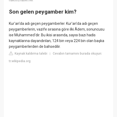
haksozhaber.net
Son gelen peygamber kim?
Kur'an'da adı geçen peygamberler. Kur'an'da adı geçen
peygamberlerin, vazife sırasına göre ilki Âdem, sonuncusu
ise Muhammed'dir. Bu ikisi arasında, sayısı bazı hadis
kaynaklarına dayandırılan, 124 bin veya 224 bin olan başka
peygamberlerden de bahsedilir.
Kaynak kaldırma talebi
Cevabın tamamını burada okuyun:
|
tr.wikipedia.org