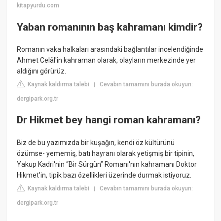
kitapyurdu.com
Yaban romanının baş kahramanı kimdir?
Romanın vaka halkaları arasındaki bağlantılar incelendiğinde
Ahmet Celâl'in kahraman olarak, olayların merkezinde yer
aldığını görürüz.
Kaynak kaldırma talebi
Cevabın tamamını burada okuyun:
|
dergipark.org.tr
Dr Hikmet bey hangi roman kahramanı?
Biz de bu yazımızda bir kuşağın, kendi öz kültürünü
özümse- yememiş, batı hayranı olarak yetişmiş bir tipinin,
Yakup Kadri'nin “Bir Sürgün” Romanı'nın kahramanı Doktor
Hikmet'in, tipik bazı özellikleri üzerinde durmak istiyoruz.
Kaynak kaldırma talebi
Cevabın tamamını burada okuyun:
|
dergipark.org.tr