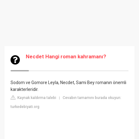
Necdet Hangi roman kahramanı?
Sodom ve Gomore
Leyla, Necdet, Sami Bey romanın önemli
karakterleridir.
Kaynak kaldırma talebi
Cevabın tamamını burada okuyun:
|
turkedebiyati.org