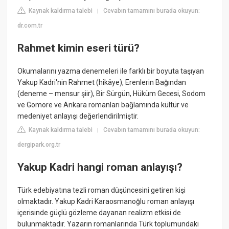
Kaynak kaldırma talebi
Cevabın tamamını burada okuyun:
|
dr.com.tr
Rahmet kimin eseri türü?
Okumalarını yazma denemeleri ile farklı bir boyuta taşıyan
Yakup Kadri'nin Rahmet (hikâye), Erenlerin Bağından
(deneme – mensur şiir), Bir Sürgün, Hüküm Gecesi, Sodom
ve Gomore ve Ankara romanları bağlamında kültür ve
medeniyet anlayışı değerlendirilmiştir.
Kaynak kaldırma talebi
Cevabın tamamını burada okuyun:
|
dergipark.org.tr
Yakup Kadri hangi roman anlayışı?
Türk edebiyatına tezli roman düşüncesini getiren kişi
olmaktadır. Yakup Kadri Karaosmanoğlu roman anlayışı
içerisinde güçlü gözleme dayanan realizm etkisi de
bulunmaktadır. Yazarın romanlarında Türk toplumundaki