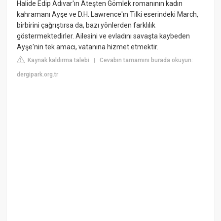
Halide Edip Adıvar'ın Ateşten Gömlek romanının kadın
kahramanı Ayşe ve D.H. Lawrence'ın Tilki eserindeki March,
birbirini çağrıştırsa da, bazı yönlerden farklılık
göstermektedirler. Ailesini ve evladını savaşta kaybeden
Ayşe'nin tek amacı, vatanına hizmet etmektir.
Kaynak kaldırma talebi
Cevabın tamamını burada okuyun:
|
dergipark.org.tr