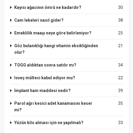
Kayısı ağacının ömrü ne kadardır?
30
Cam lekeleri nasıl gider?
38
Emeklilik maaşı neye göre belirleniyor?
25
Göz bulanıklığı hangi vitamin eksikliğinden
21
olur?
TOGG aldıktan sonra satılır mı?
34
Isveç mülteci kabul ediyor mu?
22
İmplant ham maddesi nedir?
39
Parol ağrı kesici adet kanamasını keser
35
mi?
Yüzün kilo alması için ne yapılmalı?
33