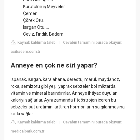
Kurutulmuş Meyveler. ...
Çemen. ...
Çörek Otu. ...
Isırgan Otu. ...
Ceviz, Fındık, Badem.
Kaynak kaldırma talebi
Cevabın tamamını burada okuyun:
|
acibadem.com.tr
Anneye en çok ne süt yapar?
Ispanak, ısırgan, karalahana, dereotu, marul, maydanoz,
roka, semizotu gibi yeşil yaprak sebzeler bol miktarda
vitamin ve mineral barındırırlar. Anneye ihtiyaç duyulan
kaloriyi sağlarlar. Aynı zamanda fitoöstrojen içeren bu
sebzeler süt üretimini arttıran hormonların salgılanmasına
katkı sağlar.
Kaynak kaldırma talebi
Cevabın tamamını burada okuyun:
|
medicalpark.com.tr