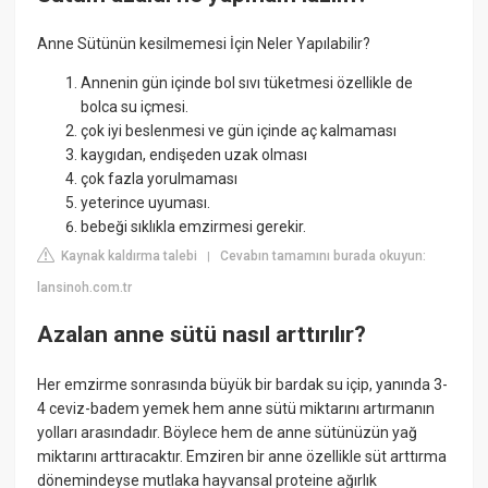
Anne Sütünün kesilmemesi İçin Neler Yapılabilir?
Annenin gün içinde bol sıvı tüketmesi özellikle de
bolca su içmesi.
çok iyi beslenmesi ve gün içinde aç kalmaması
kaygıdan, endişeden uzak olması
çok fazla yorulmaması
yeterince uyuması.
bebeği sıklıkla emzirmesi gerekir.
Kaynak kaldırma talebi
Cevabın tamamını burada okuyun:
|
lansinoh.com.tr
Azalan anne sütü nasıl arttırılır?
Her emzirme sonrasında büyük bir bardak su içip, yanında 3-
4 ceviz-badem yemek hem anne sütü miktarını artırmanın
yolları arasındadır. Böylece hem de anne sütünüzün yağ
miktarını arttıracaktır. Emziren bir anne özellikle süt arttırma
dönemindeyse mutlaka hayvansal proteine ağırlık