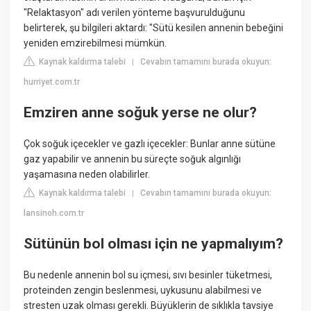
"Relaktasyon" adı verilen yönteme başvurulduğunu
belirterek, şu bilgileri aktardı: "Sütü kesilen annenin bebeğini
yeniden emzirebilmesi mümkün.
Kaynak kaldırma talebi
Cevabın tamamını burada okuyun:
|
hurriyet.com.tr
Emziren anne soğuk yerse ne olur?
Çok soğuk içecekler ve gazlı içecekler: Bunlar anne sütüne
gaz yapabilir ve annenin bu süreçte soğuk algınlığı
yaşamasına neden olabilirler.
Kaynak kaldırma talebi
Cevabın tamamını burada okuyun:
|
lansinoh.com.tr
Sütünün bol olması için ne yapmalıyım?
Bu nedenle annenin bol su içmesi, sıvı besinler tüketmesi,
proteinden zengin beslenmesi, uykusunu alabilmesi ve
stresten uzak olması gerekli. Büyüklerin de sıklıkla tavsiye