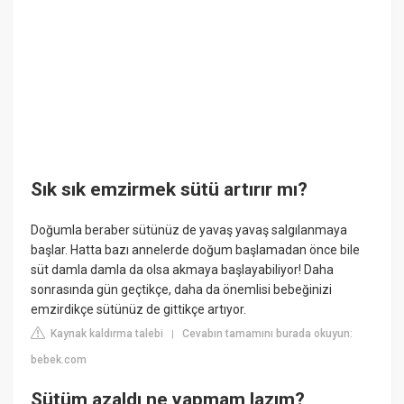
Sık sık emzirmek sütü artırır mı?
Doğumla beraber sütünüz de yavaş yavaş salgılanmaya
başlar. Hatta bazı annelerde doğum başlamadan önce bile
süt damla damla da olsa akmaya başlayabiliyor! Daha
sonrasında gün geçtikçe, daha da önemlisi bebeğinizi
emzirdikçe sütünüz de gittikçe artıyor.
Kaynak kaldırma talebi
Cevabın tamamını burada okuyun:
|
bebek.com
Sütüm azaldı ne yapmam lazım?