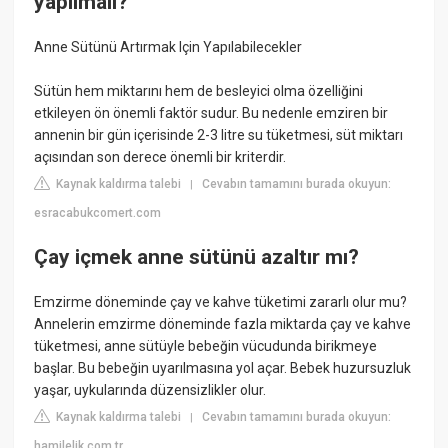
yapılmalı?
Anne Sütünü Artırmak Için Yapılabilecekler
Sütün hem miktarını hem de besleyici olma özelliğini
etkileyen ön önemli faktör sudur. Bu nedenle emziren bir
annenin bir gün içerisinde 2-3 litre su tüketmesi, süt miktarı
açısından son derece önemli bir kriterdir.
Kaynak kaldırma talebi
Cevabın tamamını burada okuyun:
|
esracabukcomert.com
Çay içmek anne sütünü azaltır mı?
Emzirme döneminde çay ve kahve tüketimi zararlı olur mu?
Annelerin emzirme döneminde fazla miktarda çay ve kahve
tüketmesi, anne sütüyle bebeğin vücudunda birikmeye
başlar. Bu bebeğin uyarılmasına yol açar. Bebek huzursuzluk
yaşar, uykularında düzensizlikler olur.
Kaynak kaldırma talebi
Cevabın tamamını burada okuyun:
|
hamilelik.com.tr