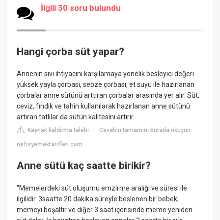
İlgili 30 soru bulundu
Hangi çorba süt yapar?
Annenin sıvı ihtiyacını karşılamaya yönelik besleyici değeri
yüksek yayla çorbası, sebze çorbası, et suyu ile hazırlanan
çorbalar anne sütünü arttıran çorbalar arasında yer alır. Süt,
ceviz, fındık ve tahin kullanılarak hazırlanan anne sütünü
artıran tatlılar da sütün kalitesini artırır.
Kaynak kaldırma talebi
Cevabın tamamını burada okuyun:
|
nefisyemektarifleri.com
Anne sütü kaç saatte birikir?
"Memelerdeki süt oluşumu emzirme aralığı ve süresi ile
ilgilidir. 3saatte 20 dakika süreyle beslenen bir bebek,
memeyi boşaltır ve diğer 3 saat içerisinde meme yeniden