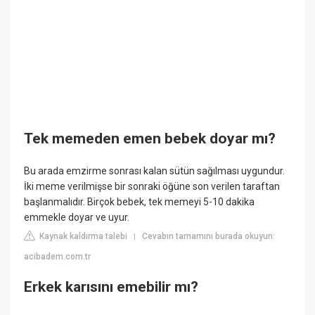
Tek memeden emen bebek doyar mı?
Bu arada emzirme sonrası kalan sütün sağılması uygundur.
İki meme verilmişse bir sonraki öğüne son verilen taraftan
başlanmalıdır. Birçok bebek, tek memeyi 5-10 dakika
emmekle doyar ve uyur.
Kaynak kaldırma talebi
Cevabın tamamını burada okuyun:
|
acibadem.com.tr
Erkek karısını emebilir mı?