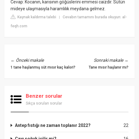
Cevap: Kocanın, karısının göğüslerini emmesi caizdir. Sütün
mideye ulaşmasıyla haramlılık meydana gelmez.
Kaynak kaldırma talebi
Cevabın tamamını burada okuyun: al-
|
feqh.com
←
Önceki makale
Sonraki makale
→
1 tane haşlanmış süt mısır kaç kalori?
Tane mısır haşlanır mı?
Benzer sorular
Sıkça sorulan sorular
Antep fıstığı ne zaman toplanır 2022?
22
Çayı soğuk içilir mi?
16