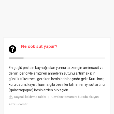
Ne cok süt yapar?
En güçlü protein kaynağı olan yumurta, zengin aminoasit ve
demir içeriğiyle emziren annelerin sütünü artırmak için
günlük tüketmesi gereken besinlerin başında gelir. Kuru incir,
kuru üzüm, kayısı, hurma gibi besinler bilinen en iyi süt artırıcı
(galactagogue) besinlerden birkaçıdır.
Kaynak kaldırma talebi
Cevabın tamamını burada okuyun:
|
sozcu.com.tr