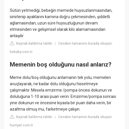
Sütün yetmediği, bebeğin memede huysuzlanmasından,
sinirlenip ayaklarını karnına doğru çekmesinden, şiddetli
ağlamasından, uzun süre huysuzluğunun devam
etmesinden ve gelişimsel olarak kilo alamamasından
anlaşılır.
Kaynak kaldırma talebi
Cevabın tamamını burada okuyun:
|
bebaby.com.tr
Memenin boş olduğunu nasıl anlarız?
Meme dolu/boş olduğunu anlamanın tek yolu; memeleri
avuçlayarak, ne kadar dolu olduğunu hissetmeye
çalışmaktır. Mesela emzirme /pompa öncesi dokunun ve
doluluğuna 1-10 arası puan verin. Emzirme/pompa sonrası
yine dokunun ve öncesine kıyasla bir puan daha verin, bir
azaltma olmuş mu, farketmeye çalışın.
Kaynak kaldırma talebi
Cevabın tamamını burada okuyun:
|
hurriyet.com.tr