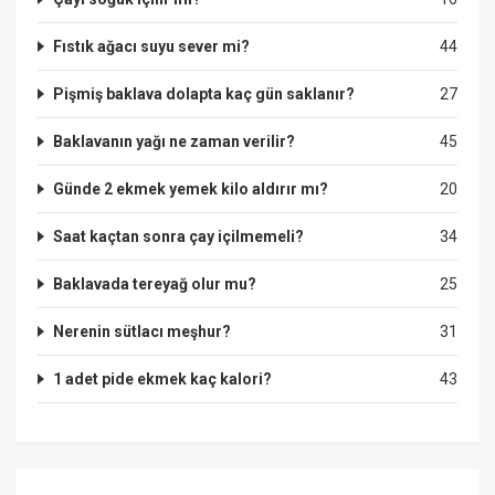
Fıstık ağacı suyu sever mi?
44
Pişmiş baklava dolapta kaç gün saklanır?
27
Baklavanın yağı ne zaman verilir?
45
Günde 2 ekmek yemek kilo aldırır mı?
20
Saat kaçtan sonra çay içilmemeli?
34
Baklavada tereyağ olur mu?
25
Nerenin sütlacı meşhur?
31
1 adet pide ekmek kaç kalori?
43