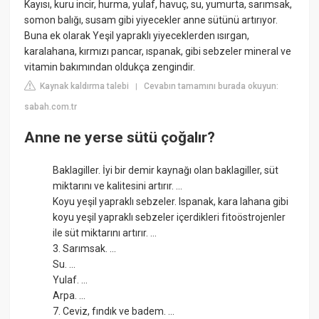
Kayısı, kuru incir, hurma, yulaf, havuç, su, yumurta, sarımsak,
somon balığı, susam gibi yiyecekler anne sütünü artırıyor.
Buna ek olarak Yeşil yapraklı yiyeceklerden ısırgan,
karalahana, kırmızı pancar, ıspanak, gibi sebzeler mineral ve
vitamin bakımından oldukça zengindir.
Kaynak kaldırma talebi
Cevabın tamamını burada okuyun:
|
sabah.com.tr
Anne ne yerse sütü çoğalır?
Baklagiller. İyi bir demir kaynağı olan baklagiller, süt
miktarını ve kalitesini artırır. ...
Koyu yeşil yapraklı sebzeler. Ispanak, kara lahana gibi
koyu yeşil yapraklı sebzeler içerdikleri fitoöstrojenler
ile süt miktarını artırır. ...
3. Sarımsak. ...
Su. ...
Yulaf. ...
Arpa. ...
7. Ceviz, fındık ve badem. ...