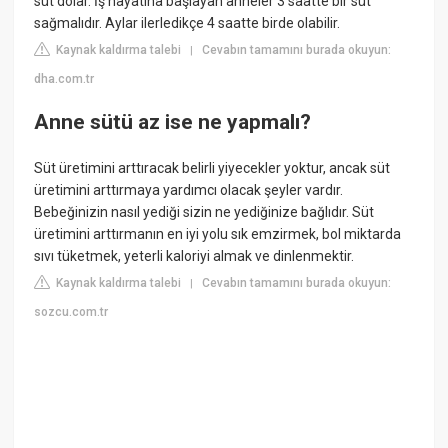
süt dolar. İş hayatına başlayan anneler 3 saatte bir süt
sağmalıdır. Aylar ilerledikçe 4 saatte birde olabilir.
Kaynak kaldırma talebi
Cevabın tamamını burada okuyun:
|
dha.com.tr
Anne sütü az ise ne yapmalı?
Süt üretimini arttıracak belirli yiyecekler yoktur, ancak süt
üretimini arttırmaya yardımcı olacak şeyler vardır.
Bebeğinizin nasıl yediği sizin ne yediğinize bağlıdır. Süt
üretimini arttırmanın en iyi yolu sık emzirmek, bol miktarda
sıvı tüketmek, yeterli kaloriyi almak ve dinlenmektir.
Kaynak kaldırma talebi
Cevabın tamamını burada okuyun:
|
sozcu.com.tr