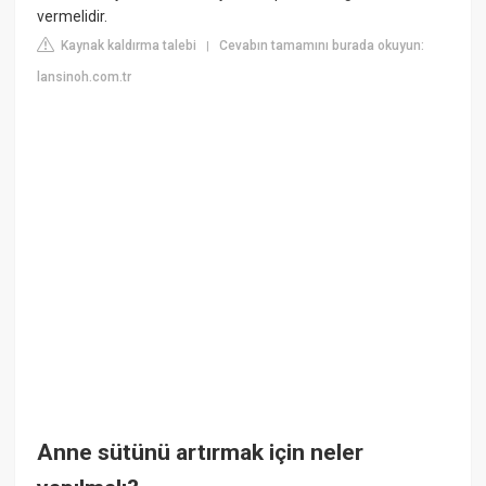
vermelidir.
Kaynak kaldırma talebi
Cevabın tamamını burada okuyun:
|
lansinoh.com.tr
Anne sütünü artırmak için neler