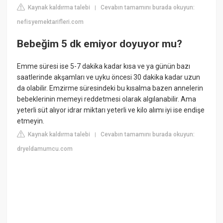
Kaynak kaldırma talebi
Cevabın tamamını burada okuyun:
|
nefisyemektarifleri.com
Bebeğim 5 dk emiyor doyuyor mu?
Emme süresi ise 5-7 dakika kadar kısa ve ya günün bazı
saatlerinde akşamları ve uyku öncesi 30 dakika kadar uzun
da olabilir. Emzirme süresindeki bu kısalma bazen annelerin
bebeklerinin memeyi reddetmesi olarak algılanabilir. Ama
yeterli süt alıyor idrar miktarı yeterli ve kilo alımı iyi ise endişe
etmeyin.
Kaynak kaldırma talebi
Cevabın tamamını burada okuyun:
|
dryeldamumcu.com