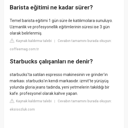
Barista eğitimi ne kadar sürer?
Temel barista eğitimi 1 gün süre ile katılımcılara sunuluyo.
Uzmanlık ve profesyonellik eğitimlerinin süresi ise 3 gün
olarak belirlenmiş.
Kaynak kaldırma talebi
Cevabın tamamını burada okuyun:
|
coffeemag.com.tr
Starbucks çalışanları ne denir?
starbucks'ta satılan espresso makinesinin ve grinder'ın
markası. starbucks'ın kendi markasıdır. izmit'te yürüyüş
yolunda gloria jeans tadında, yeni yetmelerin takıldığı bir
kafe. profesyonel olarak kahve yapan.
Kaynak kaldırma talebi
Cevabın tamamını burada okuyun:
|
eksisozluk.com