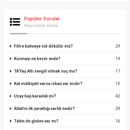
Popüler Sorular
Sıkça sorulan sorular
Filtre kahveye süt dökülür mü?
29
Kusmayı ne keser evde?
19
18 Yaş Altı sevgili olmak suç mu?
17
Kat mülkiyeti varsa iskan var mıdır?
15
Uzay hep karanlık mı?
42
Allah'ın ilk yarattığı varlık nedir?
29
Tahin de gluten var mı?
16