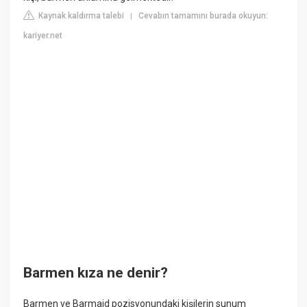
Kaynak kaldırma talebi
Cevabın tamamını burada okuyun:
|
kariyer.net
Barmen kıza ne denir?
Barmen ve Barmaid pozisyonundaki kişilerin sunum