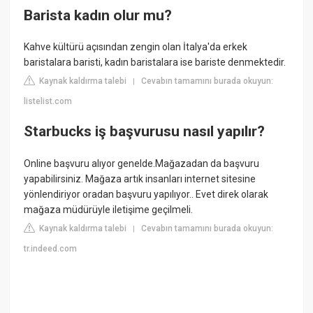
Barista kadın olur mu?
Kahve kültürü açısından zengin olan İtalya'da erkek
baristalara baristi, kadın baristalara ise bariste denmektedir.
Kaynak kaldırma talebi
Cevabın tamamını burada okuyun:
|
listelist.com
Starbucks iş başvurusu nasıl yapılır?
Online başvuru alıyor genelde.Mağazadan da başvuru
yapabilirsiniz. Mağaza artık insanları internet sitesine
yönlendiriyor oradan başvuru yapılıyor.. Evet direk olarak
mağaza müdürüyle iletişime geçilmeli.
Kaynak kaldırma talebi
Cevabın tamamını burada okuyun:
|
tr.indeed.com