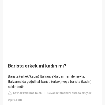
Barista erkek mi kadın mı?
Barista (erkek/kadın) İtalyanca'da barmen demektir.
İtalyanca'da çoğul hali baristi (erkek) veya bariste (kadın)
şeklindedir.
Kaynak kaldırma talebi
Cevabın tamamını burada okuyun:
|
tr.jura.com