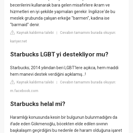
becerilerini kullanarak bara gelen misafirlere ikram ve
hizmetleri en iyi şekilde yapmaları gerekir. İngilizce'de bu
meslek grubunda çalışan erkeğe "barmen", kadına ise
"barmaid" denir.
Kaynak kaldırma talebi
Cevabın tamamını burada okuyun:
|
kariyer.net
Starbucks LGBT yi destekliyor mu?
Starbucks; 2014 yılından beri LGBT'lere açıkca, hem maddi
hem manevi destek verdiğini açıklamış...!
Kaynak kaldırma talebi
Cevabın tamamını burada okuyun:
|
m.facebook.com
Starbucks helal mi?
Haramlığı konusunda kesin bir bulgunun bulunmadığını da
ifade eden Gökmenoğlu, böcekten elde edilen sıvının
başkalaşım geçirdiğini bu nedenle de haram olduğuna işaret