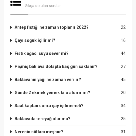
Sıkça sorulan sorular
Antep fıstığı ne zaman toplanır 2022?
22
Çayı soğuk içilir mi?
16
Fıstık ağacı suyu sever mi?
44
Pişmiş baklava dolapta kaç gün saklanır?
27
Baklavanın yağı ne zaman verilir?
45
Günde 2 ekmek yemek kilo aldırır mı?
20
Saat kaçtan sonra çay içilmemeli?
34
Baklavada tereyağ olur mu?
25
Nerenin sütlacı meşhur?
31