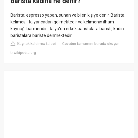
Barista kadına ne denir?
Barista; espresso yapan, sunan ve bilen kişiye denir. Barista
kelimesi İtalyancadan gelmektedir ve kelimenin ilham
kaynağı barmendir. İtalya'da erkek baristalara baristi, kadın
baristalara bariste denmektedir.
Kaynak kaldırma talebi
Cevabın tamamını burada okuyun:
|
tr.wikipedia.org