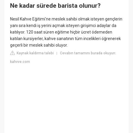
Ne kadar sürede barista olunur?
Nesil Kahve Eğitimi'ne meslek sahibi olmak isteyen gençlerin
yanı sıra kendi iş yerini açmak isteyen girişimci adaylar da
katılıyor. 120 saat süren eğitime hiçbir ücret ödemeden
katılan kursiyerler, kahve sanatının tüm incelikleri öğrenerek
geçerli bir meslek sahibi oluyor.
Kaynak kaldırma talebi
Cevabın tamamını burada okuyun:
|
kahvve.com