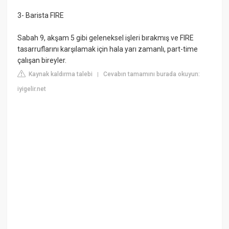
3- Barista FIRE
Sabah 9, akşam 5 gibi geleneksel işleri bırakmış ve FIRE
tasarruflarını karşılamak için hala yarı zamanlı, part-time
çalışan bireyler.
Kaynak kaldırma talebi
Cevabın tamamını burada okuyun:
|
iyigelir.net