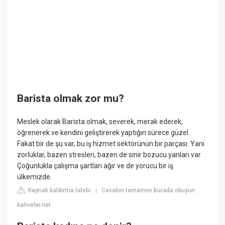
Barista olmak zor mu?
Meslek olarak Barista olmak, severek, merak ederek,
öğrenerek ve kendini geliştirerek yaptığın sürece güzel.
Fakat bir de şu var, bu iş hizmet sektörünün bir parçası. Yani
zorluklar, bazen stresleri, bazen de sinir bozucu yanları var.
Çoğunlukla çalışma şartları ağır ve de yorucu bir iş
ülkemizde.
Kaynak kaldırma talebi
Cevabın tamamını burada okuyun:
|
kahveler.net