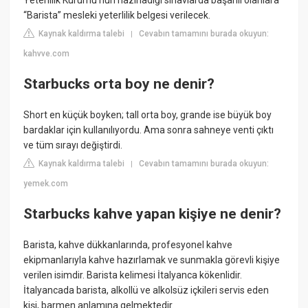
Yeterlilik Kurumu'nun hazırladığı sınavlarda başarılı olanlara
“Barista” mesleki yeterlilik belgesi verilecek.
Kaynak kaldırma talebi
Cevabın tamamını burada okuyun:
|
kahvve.com
Starbucks orta boy ne denir?
Short en küçük boyken; tall orta boy, grande ise büyük boy
bardaklar için kullanılıyordu. Ama sonra sahneye venti çıktı
ve tüm sırayı değiştirdi.
Kaynak kaldırma talebi
Cevabın tamamını burada okuyun:
|
yemek.com
Starbucks kahve yapan kişiye ne denir?
Barista, kahve dükkanlarında, profesyonel kahve
ekipmanlarıyla kahve hazırlamak ve sunmakla görevli kişiye
verilen isimdir. Barista kelimesi İtalyanca kökenlidir.
İtalyancada barista, alkollü ve alkolsüz içkileri servis eden
kişi, barmen anlamına gelmektedir.