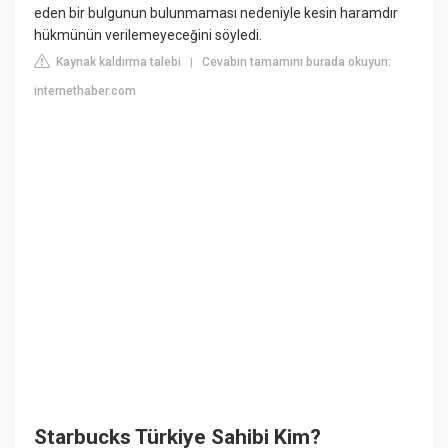
eden bir bulgunun bulunmaması nedeniyle kesin haramdır
hükmünün verilemeyeceğini söyledi.
Kaynak kaldırma talebi
Cevabın tamamını burada okuyun:
|
internethaber.com
Starbucks Türkiye Sahibi Kim?