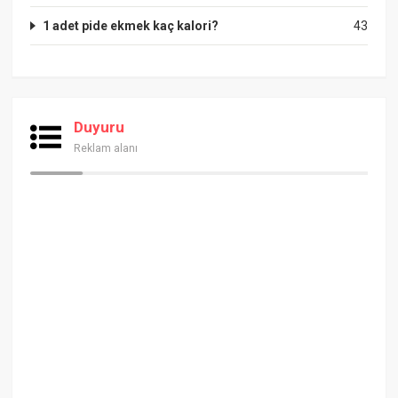
1 adet pide ekmek kaç kalori?
43
Duyuru
Reklam alanı