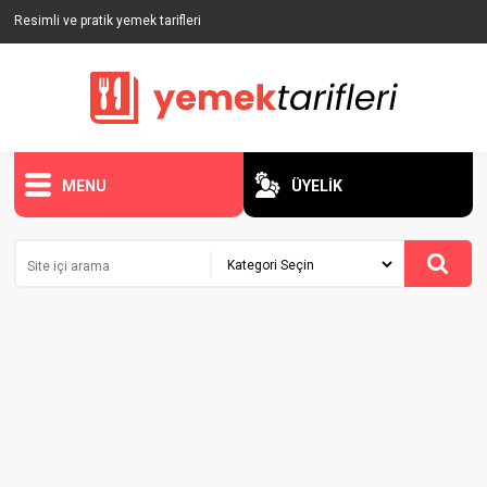
Resimli ve pratik yemek tarifleri
MENU
ÜYELİK