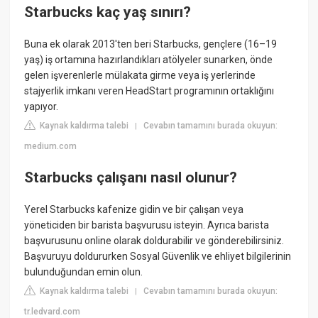
Starbucks kaç yaş sınırı?
Buna ek olarak 2013'ten beri Starbucks, gençlere (16–19
yaş) iş ortamına hazırlandıkları atölyeler sunarken, önde
gelen işverenlerle mülakata girme veya iş yerlerinde
stajyerlik imkanı veren HeadStart programının ortaklığını
yapıyor.
Kaynak kaldırma talebi
Cevabın tamamını burada okuyun:
|
medium.com
Starbucks çalışanı nasıl olunur?
Yerel Starbucks kafenize gidin ve bir çalışan veya
yöneticiden bir barista başvurusu isteyin. Ayrıca barista
başvurusunu online olarak doldurabilir ve gönderebilirsiniz.
Başvuruyu doldururken Sosyal Güvenlik ve ehliyet bilgilerinin
bulunduğundan emin olun.
Kaynak kaldırma talebi
Cevabın tamamını burada okuyun:
|
tr.ledvard.com