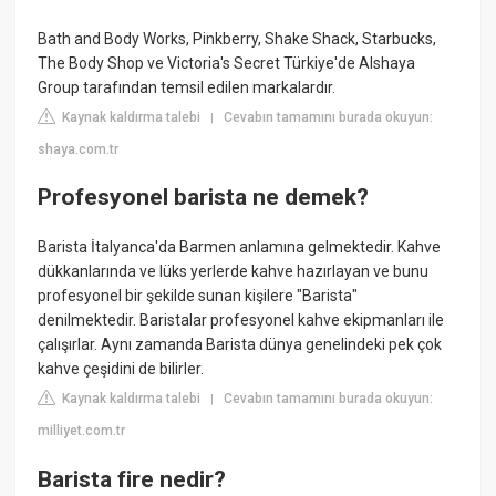
Bath and Body Works, Pinkberry, Shake Shack, Starbucks,
The Body Shop ve Victoria's Secret Türkiye'de Alshaya
Group tarafından temsil edilen markalardır.
Kaynak kaldırma talebi
Cevabın tamamını burada okuyun:
|
shaya.com.tr
Profesyonel barista ne demek?
Barista İtalyanca'da Barmen anlamına gelmektedir. Kahve
dükkanlarında ve lüks yerlerde kahve hazırlayan ve bunu
profesyonel bir şekilde sunan kişilere "Barista"
denilmektedir. Baristalar profesyonel kahve ekipmanları ile
çalışırlar. Aynı zamanda Barista dünya genelindeki pek çok
kahve çeşidini de bilirler.
Kaynak kaldırma talebi
Cevabın tamamını burada okuyun:
|
milliyet.com.tr
Barista fire nedir?