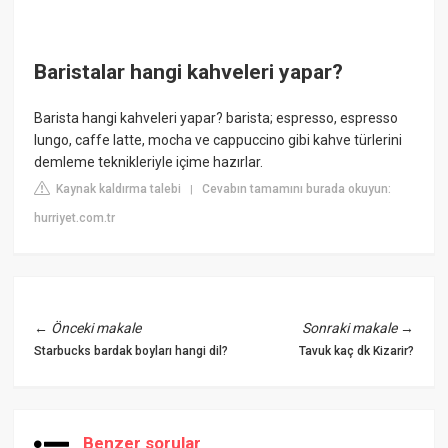
Baristalar hangi kahveleri yapar?
Barista hangi kahveleri yapar? barista; espresso, espresso
lungo, caffe latte, mocha ve cappuccino gibi kahve türlerini
demleme teknikleriyle içime hazırlar.
Kaynak kaldırma talebi
Cevabın tamamını burada okuyun:
|
hurriyet.com.tr
←
Önceki makale
Sonraki makale
→
Starbucks bardak boyları hangi dil?
Tavuk kaç dk Kizarir?
Benzer sorular