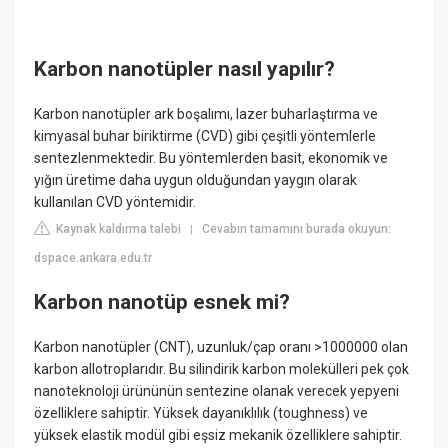
Karbon nanotüpler nasıl yapılır?
Karbon nanotüpler ark boşalımı, lazer buharlaştırma ve
kimyasal buhar biriktirme (CVD) gibi çeşitli yöntemlerle
sentezlenmektedir. Bu yöntemlerden basit, ekonomik ve
yığın üretime daha uygun olduğundan yaygın olarak
kullanılan CVD yöntemidir.
Kaynak kaldırma talebi
Cevabın tamamını burada okuyun:
|
dspace.ankara.edu.tr
Karbon nanotüp esnek mi?
Karbon nanotüpler (CNT), uzunluk/çap oranı >1000000 olan
karbon allotroplarıdır. Bu silindirik karbon molekülleri pek çok
nanoteknoloji ürününün sentezine olanak verecek yepyeni
özelliklere sahiptir. Yüksek dayanıklılık (toughness) ve
yüksek elastik modül gibi eşsiz mekanik özelliklere sahiptir.