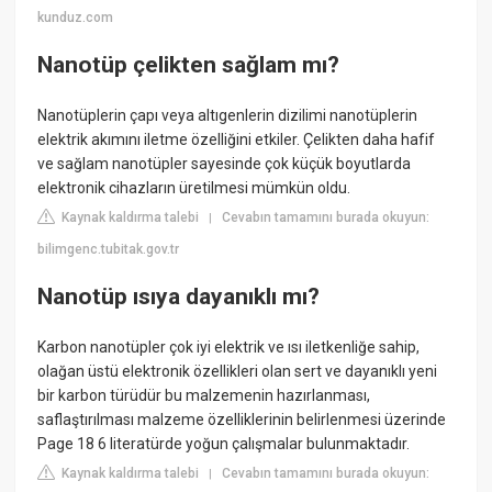
kunduz.com
Nanotüp çelikten sağlam mı?
Nanotüplerin çapı veya altıgenlerin dizilimi nanotüplerin
elektrik akımını iletme özelliğini etkiler. Çelikten daha hafif
ve sağlam nanotüpler sayesinde çok küçük boyutlarda
elektronik cihazların üretilmesi mümkün oldu.
Kaynak kaldırma talebi
Cevabın tamamını burada okuyun:
|
bilimgenc.tubitak.gov.tr
Nanotüp ısıya dayanıklı mı?
Karbon nanotüpler çok iyi elektrik ve ısı iletkenliğe sahip,
olağan üstü elektronik özellikleri olan sert ve dayanıklı yeni
bir karbon türüdür bu malzemenin hazırlanması,
saflaştırılması malzeme özelliklerinin belirlenmesi üzerinde
Page 18 6 literatürde yoğun çalışmalar bulunmaktadır.
Kaynak kaldırma talebi
Cevabın tamamını burada okuyun:
|