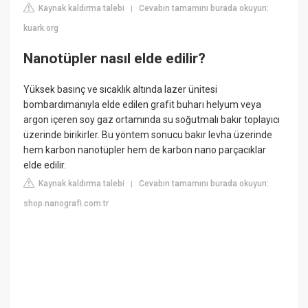
Kaynak kaldırma talebi
Cevabın tamamını burada okuyun:
|
kuark.org
Nanotüpler nasıl elde edilir?
Yüksek basınç ve sıcaklık altında lazer ünitesi
bombardımanıyla elde edilen grafit buharı helyum veya
argon içeren soy gaz ortamında su soğutmalı bakır toplayıcı
üzerinde birikirler. Bu yöntem sonucu bakır levha üzerinde
hem karbon nanotüpler hem de karbon nano parçacıklar
elde edilir.
Kaynak kaldırma talebi
Cevabın tamamını burada okuyun:
|
shop.nanografi.com.tr