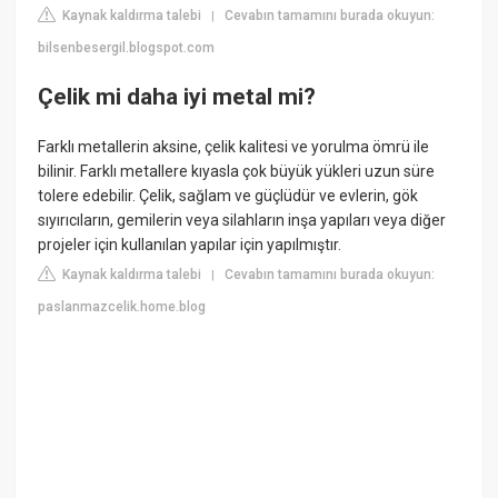
Kaynak kaldırma talebi
Cevabın tamamını burada okuyun:
|
bilsenbesergil.blogspot.com
Çelik mi daha iyi metal mi?
Farklı metallerin aksine, çelik kalitesi ve yorulma ömrü ile
bilinir. Farklı metallere kıyasla çok büyük yükleri uzun süre
tolere edebilir. Çelik, sağlam ve güçlüdür ve evlerin, gök
sıyırıcıların, gemilerin veya silahların inşa yapıları veya diğer
projeler için kullanılan yapılar için yapılmıştır.
Kaynak kaldırma talebi
Cevabın tamamını burada okuyun:
|
paslanmazcelik.home.blog