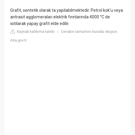
Grafit, sentetik olarak ta yapılabilmektedir. Petrol kok'u veya
antrasit agglomeraları elektrik fırınlarında 4000 °C de
ısıtılarak yapay grafit elde edilir.
Kaynak kaldırma talebi
Cevabın tamamını burada okuyun:
|
mta.gov.tr