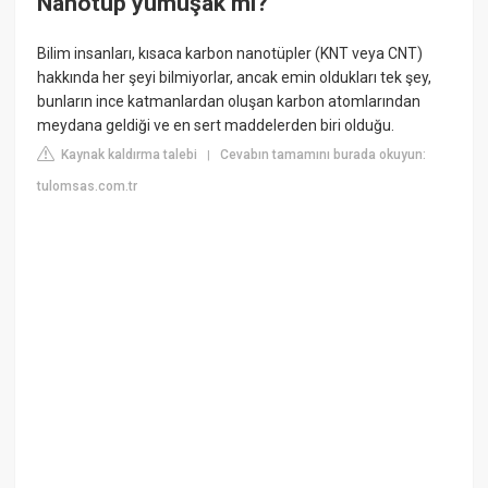
Nanotüp yumuşak mı?
Bilim insanları, kısaca karbon nanotüpler (KNT veya CNT)
hakkında her şeyi bilmiyorlar, ancak emin oldukları tek şey,
bunların ince katmanlardan oluşan karbon atomlarından
meydana geldiği ve en sert maddelerden biri olduğu.
Kaynak kaldırma talebi
Cevabın tamamını burada okuyun:
|
tulomsas.com.tr