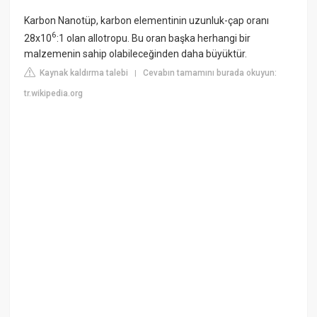
Karbon Nanotüp, karbon elementinin uzunluk-çap oranı
6
28x10
:1 olan allotropu. Bu oran başka herhangi bir
malzemenin sahip olabileceğinden daha büyüktür.
Kaynak kaldırma talebi
Cevabın tamamını burada okuyun:
|
tr.wikipedia.org