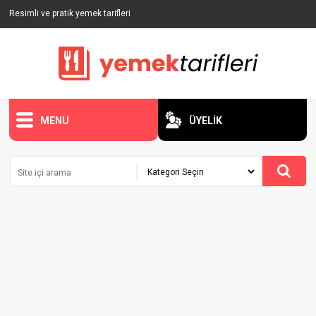
Resimli ve pratik yemek tarifleri
MENU
ÜYELİK