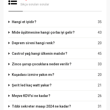
Sıkça sorulan sorular
Hangi et iyidir?
35
Mide üşütmesine hangi çorba iyi gelir?
43
Deprem sireni hangi renk?
20
Castrol yağ hangi ülkenin malıdır?
45
Zinco şurup çocuklara neden verilir?
33
Kuşadası izmire yakın mı?
20
Şerit led kaç watt yakar?
21
Meyve KDV'si ne kadar?
26
Tıbbi sekreter maaşı 2024 ne kadar?
31