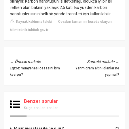
biliniyor. Karbon nanotüpün ısı iletkenliği, oldukça iyi bir ısı
iletken olan bakırın yaklaşık 2,5 katı. Bu yüzden karbon
nanotüpler ısının belli bir yönde transferi için kullanılabilir.
Kaynak kaldırma talebi
Cevabın tamamını burada okuyun:
|
bilimteknik.tubitak.gov.tr
←
Önceki makale
Sonraki makale
→
Egzoz muayenesi cezasını kim
Yarım gram altını olanlar ne
kesiyor?
yapmalı?
Benzer sorular
Sıkça sorulan sorular
Mısır nişastası ile ne olur?
22