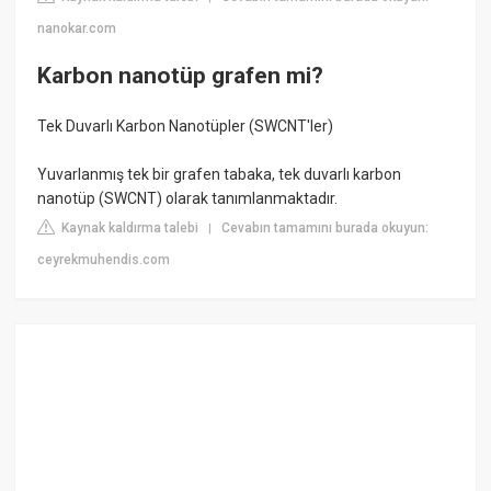
nanokar.com
Karbon nanotüp grafen mi?
Tek Duvarlı Karbon Nanotüpler (SWCNT'ler)
Yuvarlanmış tek bir grafen tabaka, tek duvarlı karbon
nanotüp (SWCNT) olarak tanımlanmaktadır.
Kaynak kaldırma talebi
Cevabın tamamını burada okuyun:
|
ceyrekmuhendis.com