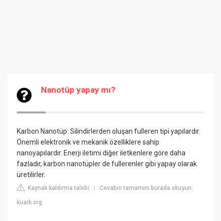
Nanotüp yapay mı?
Karbon Nanotüp: Silindirlerden oluşan
fulleren
tipi yapılardır.
Önemli elektronik ve mekanik özelliklere sahip
nanoyapılardır. Enerji iletimi diğer iletkenlere göre daha
fazladır, karbon nanotüpler de fullerenler gibi yapay olarak
üretilirler.
Kaynak kaldırma talebi
Cevabın tamamını burada okuyun:
|
kuark.org