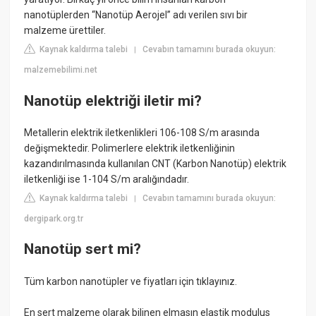
nanotüplerden “Nanotüp Aerojel” adı verilen sıvı bir
malzeme ürettiler.
Kaynak kaldırma talebi
Cevabın tamamını burada okuyun:
|
malzemebilimi.net
Nanotüp elektriği iletir mi?
Metallerin elektrik iletkenlikleri 106-108 S/m arasında
değişmektedir. Polimerlere elektrik iletkenliğinin
kazandırılmasında kullanılan CNT (Karbon Nanotüp) elektrik
iletkenliği ise 1-104 S/m aralığındadır.
Kaynak kaldırma talebi
Cevabın tamamını burada okuyun:
|
dergipark.org.tr
Nanotüp sert mi?
Tüm karbon nanotüpler ve fiyatları için tıklayınız.
En sert malzeme olarak bilinen elmasın elastik modulus