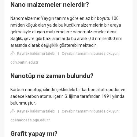
Nano malzemeler nelerdir?
Nanomalzeme: Yaygın tanıma göre en az bir boyutu 100
nm'den küçük olan ya da bu küçük malzemelerin bir araya
gelmesiyle oluşan malzemelere nanomalzemeler denir.
Sağlık, çevre gibi bazı alanlarda bu aralık 0.3 nm ile 300 nm
arasında olarak değişiklik gösterebilmektedir.
Kaynak kaldırma talebi
Cevabın tamamını burada okuyun:
|
cdn.bartin.edu.tr
Nanotüp ne zaman bulundu?
Karbon nanotüp; silindir şeklindeki bir karbon allotropudur ve
sadece karbon atomu içerir. S. Iijima tarafından 1991 yılında
bulunmuştur.
Kaynak kaldırma talebi
Cevabın tamamını burada okuyun:
|
openaccess.ogu.edu.tr
Grafit yapay mı?