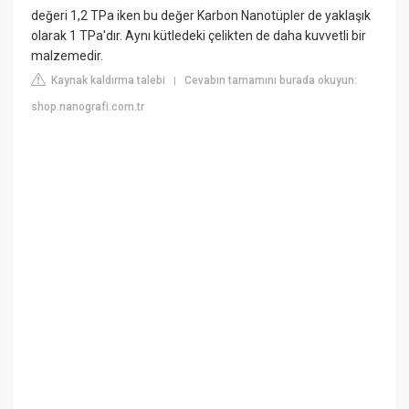
değeri 1,2 TPa iken bu değer Karbon Nanotüpler de yaklaşık
olarak 1 TPa'dır. Aynı kütledeki çelikten de daha kuvvetli bir
malzemedir.
Kaynak kaldırma talebi
Cevabın tamamını burada okuyun:
|
shop.nanografi.com.tr