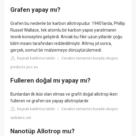
Grafen yapay mı?
Grafen bu nedenle bir karbon allotropudur. 1940'larda, Phillip
Russel Wallace, tek atomlu bir karbon yapısı yaratmanın
teorik konseptini geliştirdi. Ancak bu fikir uzun yıllardır çoğu
bilim insanı tarafından reddedilmiştir. Altmış yıl sonra,
gerçek, somut bir malzemeye dönüştürülemedi.
Kaynak kaldırma talebi
Cevabın tamamını burada okuyun:
|
products.pcc.eu
Fulleren doğal mı yapay mı?
Bunlardan ilk ikisi olan elmas ve grafit doğal allotrop iken
fulleren ve grafen ise yapay allotroplardır.
Kaynak kaldırma talebi
Cevabın tamamını burada okuyun:
|
webders.net
Nanotüp Allotrop mu?