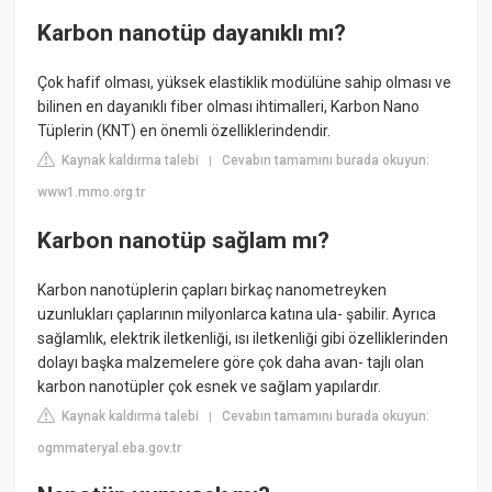
Karbon nanotüp dayanıklı mı?
Çok hafif olması, yüksek elastiklik modülüne sahip olması ve
bilinen en dayanıklı fiber olması ihtimalleri, Karbon Nano
Tüplerin (KNT) en önemli özelliklerindendir.
Kaynak kaldırma talebi
Cevabın tamamını burada okuyun:
|
www1.mmo.org.tr
Karbon nanotüp sağlam mı?
Karbon nanotüplerin çapları birkaç nanometreyken
uzunlukları çaplarının milyonlarca katına ula- şabilir. Ayrıca
sağlamlık, elektrik iletkenliği, ısı iletkenliği gibi özelliklerinden
dolayı başka malzemelere göre çok daha avan- tajlı olan
karbon nanotüpler çok esnek ve sağlam yapılardır.
Kaynak kaldırma talebi
Cevabın tamamını burada okuyun:
|
ogmmateryal.eba.gov.tr