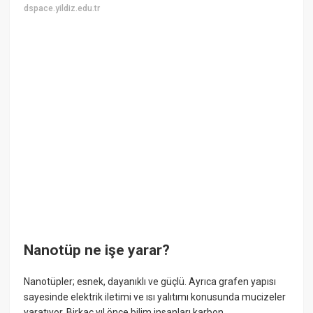
dspace.yildiz.edu.tr
Nanotüp ne işe yarar?
Nanotüpler; esnek, dayanıklı ve güçlü. Ayrıca grafen yapısı
sayesinde elektrik iletimi ve ısı yalıtımı konusunda mucizeler
yaratıyor. Birkaç yıl önce bilim insanları karbon