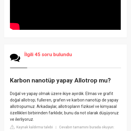
İlgili 45 soru bulundu
Karbon nanotüp yapay Allotrop mu?
Doğal ve yapay olmak üzere ikiye ayırdık. Elmas ve grafit
doğal allotrop; fulleren, grafen ve karbon nanotüp de yapay
allotropumuz. Arkadaşlar, allotropların fiziksel ve kimyasal
özellikleri birbirinden farklıdır, bunu da not olarak düşüyoruz
ve ilerliyoruz.
Kaynak kaldırma talebi
Cevabın tamamını burada okuyun:
|