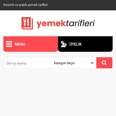
Resimli ve pratik yemek tarifleri
MENU
ÜYELİK