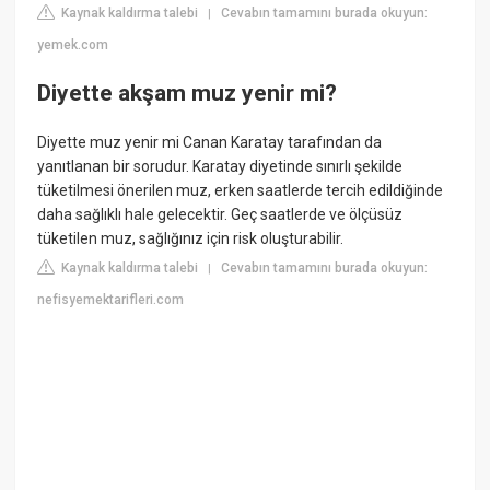
Kaynak kaldırma talebi
Cevabın tamamını burada okuyun:
|
yemek.com
Diyette akşam muz yenir mi?
Diyette muz yenir mi Canan Karatay tarafından da
yanıtlanan bir sorudur. Karatay diyetinde sınırlı şekilde
tüketilmesi önerilen muz, erken saatlerde tercih edildiğinde
daha sağlıklı hale gelecektir. Geç saatlerde ve ölçüsüz
tüketilen muz, sağlığınız için risk oluşturabilir.
Kaynak kaldırma talebi
Cevabın tamamını burada okuyun:
|
nefisyemektarifleri.com