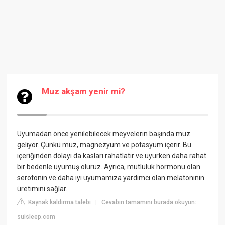
Muz akşam yenir mi?
Uyumadan önce yenilebilecek meyvelerin başında muz
geliyor. Çünkü muz, magnezyum ve potasyum içerir. Bu
içeriğinden dolayı da kasları rahatlatır ve uyurken daha rahat
bir bedenle uyumuş oluruz. Ayrıca, mutluluk hormonu olan
serotonin ve daha iyi uyumamıza yardımcı olan melatoninin
üretimini sağlar.
Kaynak kaldırma talebi
Cevabın tamamını burada okuyun:
|
suisleep.com