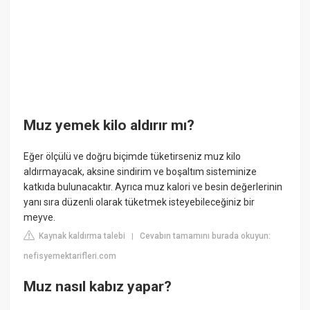
Muz yemek kilo aldırır mı?
Eğer ölçülü ve doğru biçimde tüketirseniz muz kilo
aldırmayacak, aksine sindirim ve boşaltım sisteminize
katkıda bulunacaktır. Ayrıca muz kalori ve besin değerlerinin
yanı sıra düzenli olarak tüketmek isteyebileceğiniz bir
meyve.
Kaynak kaldırma talebi
Cevabın tamamını burada okuyun:
|
nefisyemektarifleri.com
Muz nasıl kabız yapar?