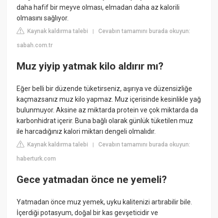
daha hafif bir meyve olması, elmadan daha az kalorili
olmasını sağlıyor.
Kaynak kaldırma talebi
Cevabın tamamını burada okuyun:
|
sabah.com.tr
Muz yiyip yatmak kilo aldırır mı?
Eğer belli bir düzende tüketirseniz, aşırıya ve düzensizliğe
kaçmazsanız muz kilo yapmaz. Muz içerisinde kesinlikle yağ
bulunmuyor. Aksine az miktarda protein ve çok miktarda da
karbonhidrat içerir. Buna bağlı olarak günlük tüketilen muz
ile harcadığınız kalori miktarı dengeli olmalıdır.
Kaynak kaldırma talebi
Cevabın tamamını burada okuyun:
|
haberturk.com
Gece yatmadan önce ne yemeli?
Yatmadan önce muz yemek, uyku kalitenizi artırabilir bile.
İçerdiği potasyum, doğal bir kas gevşeticidir ve