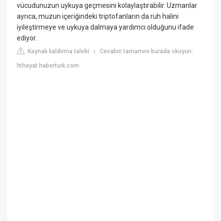
vücudunuzun uykuya geçmesini kolaylaştırabilir. Uzmanlar
ayrıca, muzun içeriğindeki triptofanların da ruh halini
iyileştirmeye ve uykuya dalmaya yardımcı olduğunu ifade
ediyor.
Kaynak kaldırma talebi
Cevabın tamamını burada okuyun:
|
hthayat.haberturk.com