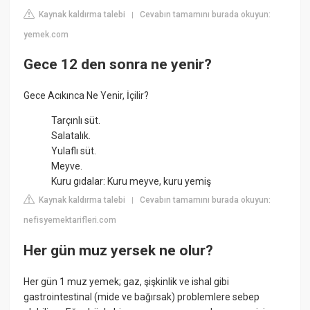
Kaynak kaldırma talebi
Cevabın tamamını burada okuyun:
|
yemek.com
Gece 12 den sonra ne yenir?
Gece Acıkınca Ne Yenir, İçilir?
Tarçınlı süt.
Salatalık.
Yulaflı süt.
Meyve.
Kuru gıdalar: Kuru meyve, kuru yemiş
Kaynak kaldırma talebi
Cevabın tamamını burada okuyun:
|
nefisyemektarifleri.com
Her gün muz yersek ne olur?
Her gün 1 muz yemek; gaz, şişkinlik ve ishal gibi
gastrointestinal (mide ve bağırsak) problemlere sebep