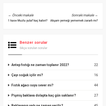
←
Önceki makale
Sonraki makale
→
1 kase Muzlu yulaf kaç kalori?
Akşam yemeği yememek zararlı mı?
Benzer sorular
Sıkça sorulan sorular
Antep fıstığı ne zaman toplanır 2022?
22
Çayı soğuk içilir mi?
16
Fıstık ağacı suyu sever mi?
44
Pişmiş baklava dolapta kaç gün saklanır?
27
Baklavanın yağı ne zaman verilir?
45