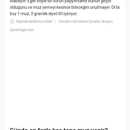
olabiliyor. Eğer böyle bir sorun yaşıyorsanız bunun geçici
olduğunu ve muz yemeyi kesince biteceğini unutmayın. Orta
boy 1 muz, 3 gramlık diyet lifi içeriyor.
Kaynak kaldırma talebi
Cevabın tamamını burada okuyun:
|
aysetolga.com