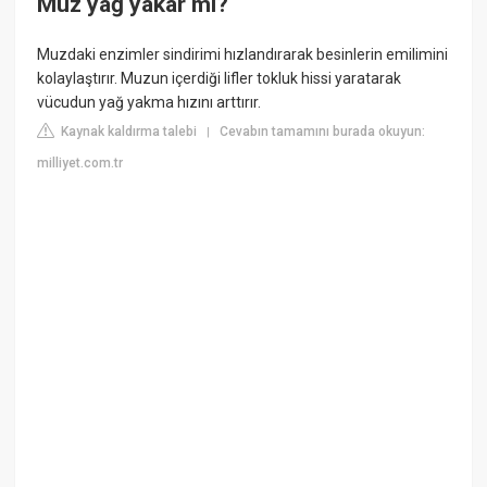
Muz yağ yakar mı?
Muzdaki enzimler sindirimi hızlandırarak besinlerin emilimini
kolaylaştırır. Muzun içerdiği lifler tokluk hissi yaratarak
vücudun yağ yakma hızını arttırır.
Kaynak kaldırma talebi
Cevabın tamamını burada okuyun:
|
milliyet.com.tr