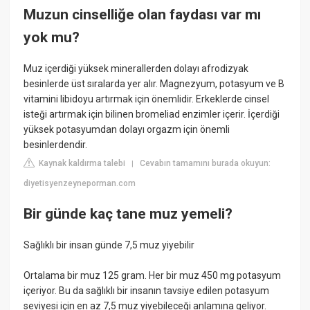
Muzun cinselliğe olan faydası var mı
yok mu?
Muz içerdiği yüksek minerallerden dolayı afrodizyak
besinlerde üst sıralarda yer alır. Magnezyum, potasyum ve B
vitamini libidoyu artırmak için önemlidir. Erkeklerde cinsel
isteği artırmak için bilinen bromeliad enzimler içerir. İçerdiği
yüksek potasyumdan dolayı orgazm için önemli
besinlerdendir.
Kaynak kaldırma talebi
Cevabın tamamını burada okuyun:
|
diyetisyenzeyneporman.com
Bir günde kaç tane muz yemeli?
Sağlıklı bir insan günde 7,5 muz yiyebilir
Ortalama bir muz 125 gram. Her bir muz 450 mg potasyum
içeriyor. Bu da sağlıklı bir insanın tavsiye edilen potasyum
seviyesi için en az 7,5 muz yiyebileceği anlamına geliyor.