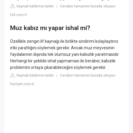
Kaynak kaldırma talebi
Cevabın tamamını burada okuyun:
|
t24.com.tr
Muz kabız mı yapar ishal mi?
Özellikle zengin lif kaynağı ile birlikte sindirimi kolaylaştırıcı
etki yarattığını söylemek gerekir. Ancak muz meyvesinin
faydalarının dışında tek olumsuz yanı kabızlık yaratmasıdır.
Herhangi bir şekilde ishal yapmaması ile beraber, kabızlık
problemini ortaya çıkarabileceğini söylemek gerekir.
Kaynak kaldırma talebi
Cevabın tamamını burada okuyun:
|
hurriyet.com.tr