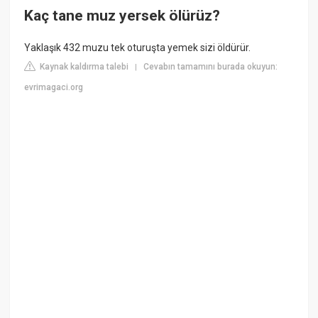
Kaç tane muz yersek ölürüz?
Yaklaşık 432 muzu tek oturuşta yemek sizi öldürür.
Kaynak kaldırma talebi
Cevabın tamamını burada okuyun:
|
evrimagaci.org