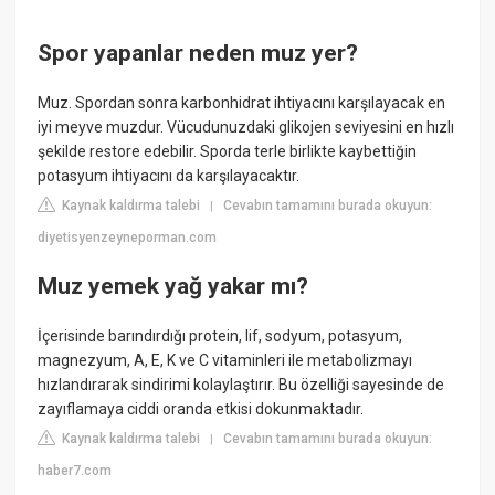
Spor yapanlar neden muz yer?
Muz. Spordan sonra karbonhidrat ihtiyacını karşılayacak en
iyi meyve muzdur. Vücudunuzdaki glikojen seviyesini en hızlı
şekilde restore edebilir. Sporda terle birlikte kaybettiğin
potasyum ihtiyacını da karşılayacaktır.
Kaynak kaldırma talebi
Cevabın tamamını burada okuyun:
|
diyetisyenzeyneporman.com
Muz yemek yağ yakar mı?
İçerisinde barındırdığı protein, lif, sodyum, potasyum,
magnezyum, A, E, K ve C vitaminleri ile metabolizmayı
hızlandırarak sindirimi kolaylaştırır. Bu özelliği sayesinde de
zayıflamaya ciddi oranda etkisi dokunmaktadır.
Kaynak kaldırma talebi
Cevabın tamamını burada okuyun:
|
haber7.com