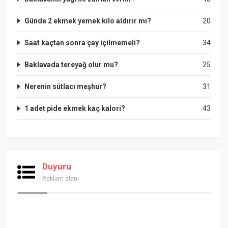
Günde 2 ekmek yemek kilo aldırır mı?
20
Saat kaçtan sonra çay içilmemeli?
34
Baklavada tereyağ olur mu?
25
Nerenin sütlacı meşhur?
31
1 adet pide ekmek kaç kalori?
43
Duyuru
Reklam alanı