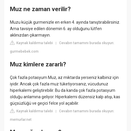
Muz ne zaman verilir?
Muzu küçük gurmenizle en erken 4. ayında tanıştırabilirsiniz.
Ama tavsiye edilen dönemin 6. ay olduğunu lütfen
aklınızdan çıkarmayın.
Kaynak kaldırma talebi
Cevabın tamamını burada okuyun:
|
gurmebebek.com
Muz kimlere zararlı?
Çok fazla potasyum Muz, az miktarda yerseniz kalbiniz için
iyidir. Ancak çok fazla muz tüketiyorsanız, vücudunuz
hiperkalemi geliştirebilir. Bu da kanda çok fazla potasyum
olduğu anlamına geliyor. Hiperkalemi düzensiz kalp atışı, kas
güçsüzlüğü ve geçici felce yol açabilir.
Kaynak kaldırma talebi
Cevabın tamamını burada okuyun:
|
memurlar.net