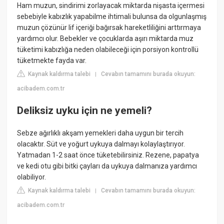
Ham muzun, sindirimi zorlayacak miktarda nişasta içermesi
sebebiyle kabızlık yapabilme ihtimali bulunsa da olgunlaşmış
muzun çözünür lif içeriği bağırsak hareketliliğini arttırmaya
yardımcı olur. Bebekler ve çocuklarda aşırı miktarda muz
tüketimi kabızlığa neden olabileceği için porsiyon kontrollü
tüketmekte fayda var.
Kaynak kaldırma talebi
Cevabın tamamını burada okuyun:
|
acibadem.com.tr
Deliksiz uyku için ne yemeli?
Sebze ağırlıklı akşam yemekleri daha uygun bir tercih
olacaktır. Süt ve yoğurt uykuya dalmayı kolaylaştırıyor.
Yatmadan 1-2 saat önce tüketebilirsiniz. Rezene, papatya
ve kedi otu gibi bitki çayları da uykuya dalmanıza yardımcı
olabiliyor.
Kaynak kaldırma talebi
Cevabın tamamını burada okuyun:
|
acibadem.com.tr