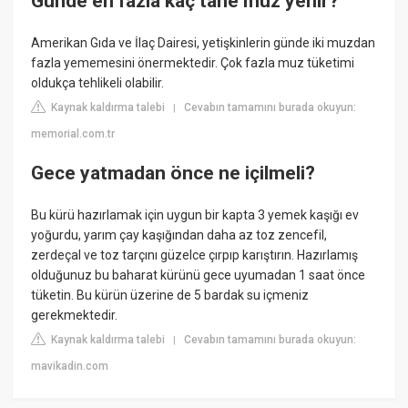
Günde en fazla kaç tane muz yenir?
Amerikan Gıda ve İlaç Dairesi, yetişkinlerin günde iki muzdan
fazla yememesini önermektedir. Çok fazla muz tüketimi
oldukça tehlikeli olabilir.
Kaynak kaldırma talebi
Cevabın tamamını burada okuyun:
|
memorial.com.tr
Gece yatmadan önce ne içilmeli?
Bu kürü hazırlamak için uygun bir kapta 3 yemek kaşığı ev
yoğurdu, yarım çay kaşığından daha az toz zencefil,
zerdeçal ve toz tarçını güzelce çırpıp karıştırın. Hazırlamış
olduğunuz bu baharat kürünü gece uyumadan 1 saat önce
tüketin. Bu kürün üzerine de 5 bardak su içmeniz
gerekmektedir.
Kaynak kaldırma talebi
Cevabın tamamını burada okuyun:
|
mavikadin.com