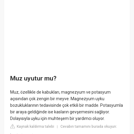
Muz uyutur mu?
Muz, özellikle de kabukları, magnezyum ve potasyum
açısından çok zengin bir meyve. Magnezyum uyku
bozukluklarının tedavisinde çok etkili bir madde. Potasyumla
bir araya geldiğinde ise kasların gevşemesini sağlıyor.
Dolayısıyla uyku için muhteşem bir yardımcı oluyor.
Kaynak kaldırma talebi
Cevabın tamamını burada okuyun:
|