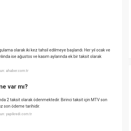
gulama olarak iki kez tahsil edilmeye başlandı. Her yıl ocak ve
lında ise ağustos ve kasım aylarında ek bir taksit olarak
un: ahaber.com.tr
rme var mı?
da 2 taksit olarak ödenmektedir. Birinci taksit için MTV son
uz son ödeme tarihidir.
n: yapikredi.com.tr