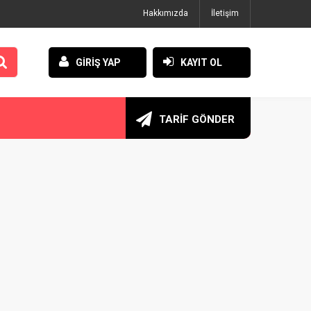
Hakkımızda
İletişim
GİRİŞ YAP
KAYIT OL
TARİF GÖNDER