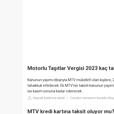
Motorlu Taşıtlar Vergisi 2023 kaç ta
Kanunun yayımı itibarıyla MTV mükellefi olan kişilere,
tahakkuk ettirilecek. Ek MTV'nin taksiti kanunun yayımla
ise kasım sonuna kadar ödenecek.
Kaynak kaldırma talebi
Cevabın tamamını burada okuyu
|
MTV kredi kartına taksit oluyor mu