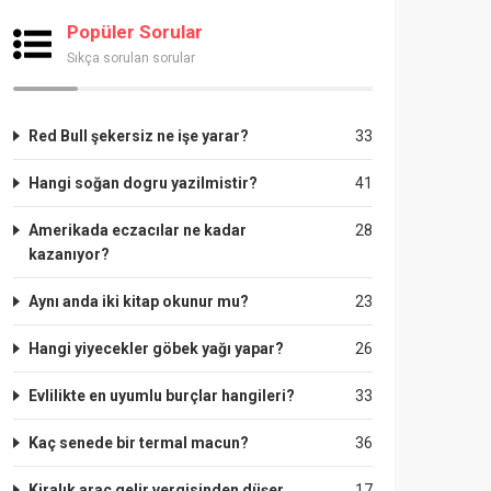
Popüler Sorular
Sıkça sorulan sorular
Red Bull şekersiz ne işe yarar?
33
Hangi soğan dogru yazilmistir?
41
Amerikada eczacılar ne kadar
28
kazanıyor?
Aynı anda iki kitap okunur mu?
23
Hangi yiyecekler göbek yağı yapar?
26
Evlilikte en uyumlu burçlar hangileri?
33
Kaç senede bir termal macun?
36
Kiralık araç gelir vergisinden düşer
17