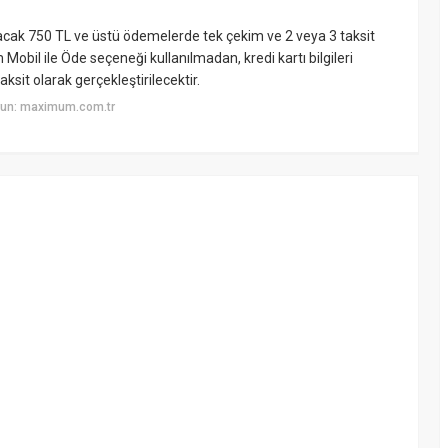
acak 750 TL ve üstü ödemelerde tek çekim ve 2 veya 3 taksit
obil ile Öde seçeneği kullanılmadan, kredi kartı bilgileri
sit olarak gerçekleştirilecektir.
yun: maximum.com.tr