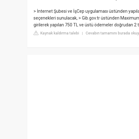
> İnternet Şubesi ve İşCep uygulaması üstünden yapıl
seçenekleri sunulacak, > Gib.gov.tr üstünden Maximum M
girilerek yapılan 750 TL ve üstü ödemeler doğrudan 2 tak
Kaynak kaldırma talebi
Cevabın tamamını burada oku
|