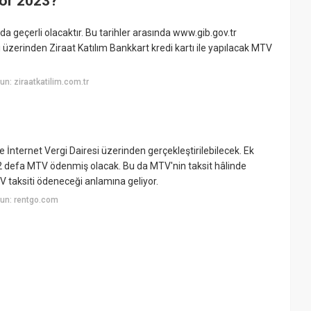
yor 2023?
geçerli olacaktır. Bu tarihler arasında www.gib.gov.tr
ları üzerinden Ziraat Katılım Bankkart kredi kartı ile yapılacak MTV
n: ziraatkatilim.com.tr
İnternet Vergi Dairesi üzerinden gerçekleştirilebilecek. Ek
m 2 defa MTV ödenmiş olacak. Bu da MTV'nin taksit hâlinde
 taksiti ödeneceği anlamına geliyor.
un: rentgo.com