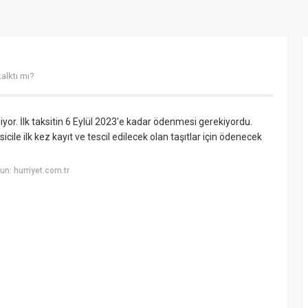
alktı mı?
niyor. İlk taksitin 6 Eylül 2023'e kadar ödenmesi gerekiyordu.
icile ilk kez kayıt ve tescil edilecek olan taşıtlar için ödenecek
n: hurriyet.com.tr