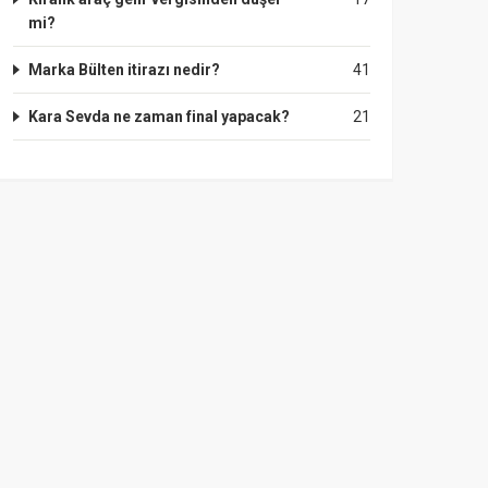
mi?
Marka Bülten itirazı nedir?
41
Kara Sevda ne zaman final yapacak?
21