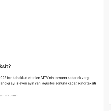
ksit?
 2023 için tahakkuk ettirilen MTV'nin tamamı kadar ek vergi
ndığı ayı izleyen ayın yani ağustos sonuna kadar, ikinci taksiti
n: ntv.com.tr
?