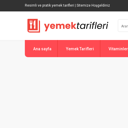
Resimli ve pratik yemek tarifleri | Sitemize Hoşgeldiniz
Ana sayfa
Yemek Tarifleri
Vitaminler