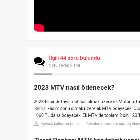
İlgili 44 soru bulundu
Soru cevap kısmı
2023 MTV nasıl ödenecek?
2023'te bir defaya mahsus olmak üzere ek Motorlu Taşı
ikincisi kasım sonu olmak üzere ek MTV ödeyecek. O
1060 TL daha ödeyecek. Ek MTV de toplam 2 bin 120 TL 
Kaynak kaldırma talebi
Cevabın tamamını burada okuy
|