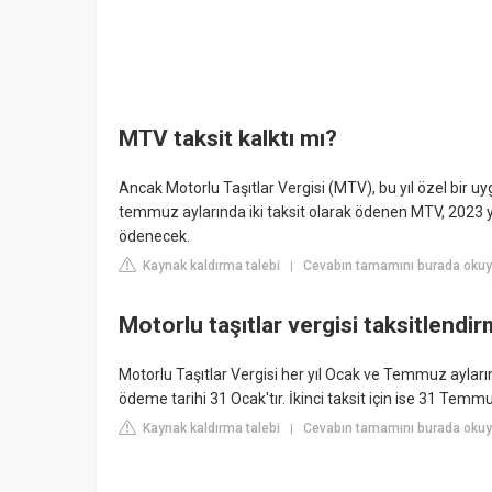
MTV taksit kalktı mı?
Ancak Motorlu Taşıtlar Vergisi (MTV), bu yıl özel bir uy
temmuz aylarında iki taksit olarak ödenen MTV, 2023 yı
ödenecek.
Kaynak kaldırma talebi
Cevabın tamamını burada okuy
|
Motorlu taşıtlar vergisi taksitlendi
Motorlu Taşıtlar Vergisi her yıl Ocak ve Temmuz ayların
ödeme tarihi 31 Ocak'tır. İkinci taksit için ise 31 Temm
Kaynak kaldırma talebi
Cevabın tamamını burada okuyu
|