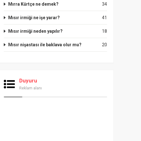
Mırra Kürtçe ne demek?
34
Mısır irmiği ne işe yarar?
41
Mısır irmiği neden yapılır?
18
Mısır nişastası ile baklava olur mu?
20
Duyuru
Reklam alanı