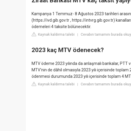
Ziraat Bankası MTV kaç taksit yapı
Kampanya 1 Temmuz- 8 Ağustos 2023 tarihleri arasında 
(https://ivd.gib.gov.tr , https://intvrg.gib.gov.tr) kanal
ödemeleri 4 taksite bölünecektir.
Kaynak kaldırma talebi
Cevabın tamamını burada okuyu
|
2023 kaç MTV ödenecek?
MTV ödeme 2023 yılında da anlaşmalı bankalar, PTT ve 
MTV'nin de dâhil olmasıyla 2023 yılı içerisinde topla
ödenmesi durumunda 2023 yılı içerisinde toplam 4 MTV
Kaynak kaldırma talebi
Cevabın tamamını burada okuy
|