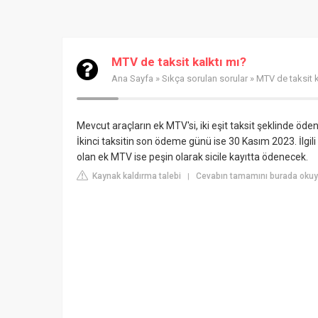
MTV de taksit kalktı mı?
Ana Sayfa
»
Sıkça sorulan sorular
» MTV de taksit k
Mevcut araçların ek MTV'si, iki eşit taksit şeklinde öde
İkinci taksitin son ödeme günü ise 30 Kasım 2023. İlgili s
olan ek MTV ise peşin olarak sicile kayıtta ödenecek.
Kaynak kaldırma talebi
Cevabın tamamını burada okuyu
|