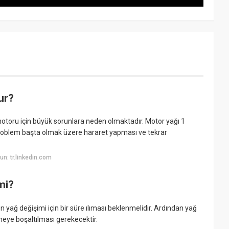
ur?
n motoru için büyük sorunlara neden olmaktadır. Motor yağı 1
problem başta olmak üzere hararet yapması ve tekrar
n: tr.linkedin.com
mi?
 yağ değişimi için bir süre ılıması beklenmelidir. Ardından yağ
zneye boşaltılması gerekecektir.