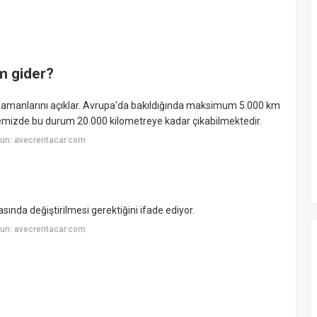
m gider?
zamanlarını açıklar. Avrupa'da bakıldığında maksimum 5.000 km
kemizde bu durum 20.000 kilometreye kadar çıkabilmektedir.
un: avecrentacar.com
ında değiştirilmesi gerektiğini ifade ediyor.
un: avecrentacar.com