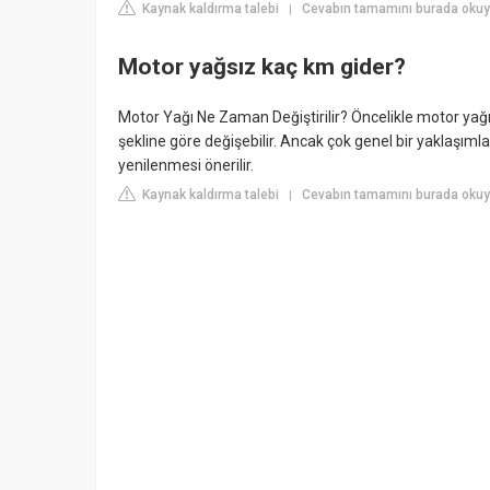
Kaynak kaldırma talebi
Cevabın tamamını burada oku
|
Motor yağsız kaç km gider?
Motor Yağı Ne Zaman Değiştirilir? Öncelikle motor yağ
şekline göre değişebilir. Ancak çok genel bir yaklaşıml
yenilenmesi önerilir.
Kaynak kaldırma talebi
Cevabın tamamını burada okuyu
|