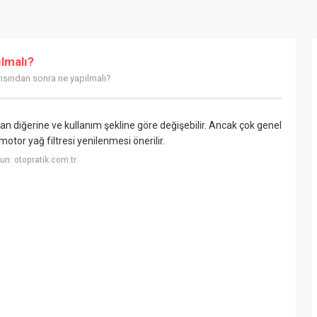
lmalı?
ısından sonra ne yapılmalı?
n diğerine ve kullanım şekline göre değişebilir. Ancak çok genel
otor yağ filtresi yenilenmesi önerilir.
n: otopratik.com.tr