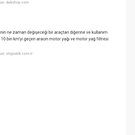
yun: dekohop.com
ının ne zaman değişeceği bir araçtan diğerine ve kullanım
a 10 bin km'yi geçen aracın motor yağı ve motor yağ filtresi
n: otopratik.com.tr