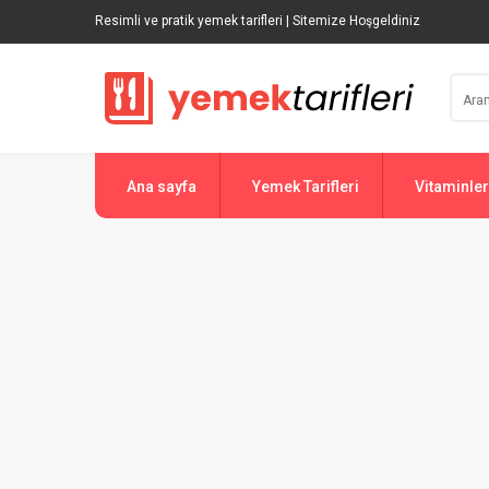
Resimli ve pratik yemek tarifleri | Sitemize Hoşgeldiniz
Ana sayfa
Yemek Tarifleri
Vitaminler