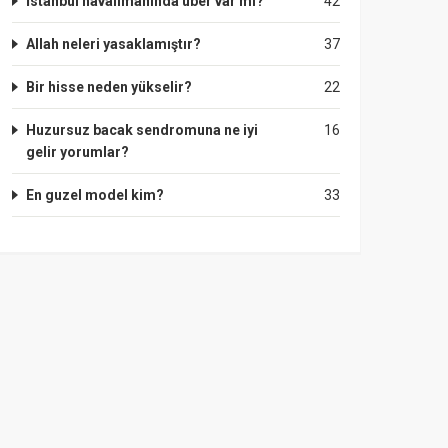
İstanbul havalimanında uber var mı?
42
Allah neleri yasaklamıştır?
37
Bir hisse neden yükselir?
22
Huzursuz bacak sendromuna ne iyi
16
gelir yorumlar?
En guzel model kim?
33