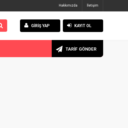
Hakkımızda
İletişim
GİRİŞ YAP
KAYIT OL
TARİF GÖNDER