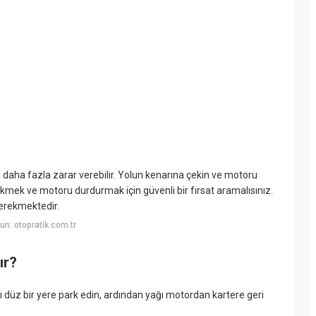
daha fazla zarar verebilir. Yolun kenarına çekin ve motoru
ekmek ve motoru durdurmak için güvenli bir fırsat aramalısınız.
erekmektedir.
n: otopratik.com.tr
ır?
ı düz bir yere park edin, ardından yağı motordan kartere geri