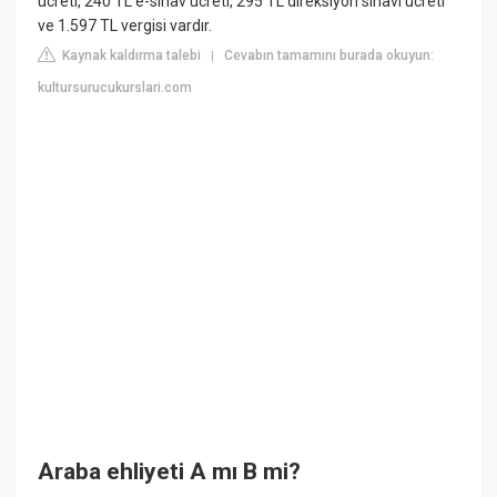
ücreti, 240 TL e-sınav ücreti, 295 TL direksiyon sınavı ücreti
ve 1.597 TL vergisi vardır.
Kaynak kaldırma talebi
Cevabın tamamını burada okuyun:
|
kultursurucukurslari.com
Araba ehliyeti A mı B mi?