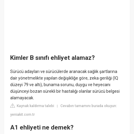
Kimler B sınıfı ehliyet alamaz?
Sürücü adayları ve sürücülerde aranacak sağlık şartlarına
dair yönetmelikte yapılan değişikliğe göre, zeka geriliği (IQ
düzeyi 79 ve altı), bunama sorunu, duygu ve heyecanı
düşünceyi bozan sürekli bir hastalığı olanlar sürücü belgesi
alamayacak.
Kaynak kaldırma talebi
Cevabın tamamını burada okuyun:
|
yeniakit.com.tr
A1 ehliyeti ne demek?