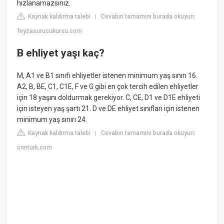
hızlanamazsınız.
Kaynak kaldırma talebi
Cevabın tamamını burada okuyun:
|
feyzasurucukursu.com
B ehliyet yaşı kaç?
M, A1 ve B1 sınıfı ehliyetler istenen minimum yaş sınırı 16.
A2, B, BE, C1, C1E, F ve G gibi en çok tercih edilen ehliyetler
için 18 yaşını doldurmak gerekiyor. C, CE, D1 ve D1E ehliyeti
için isteyen yaş şartı 21. D ve DE ehliyet sınıfları için istenen
minimum yaş sınırı 24.
Kaynak kaldırma talebi
Cevabın tamamını burada okuyun:
|
cnnturk.com