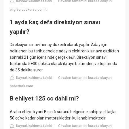
Kaynak kaldırma talebi
Cevabın tamamını burada okuyun:
|
bilgisurucukursu.com.tr
1 ayda kaç defa direksiyon sınavı
yapılır?
Direksiyon sınavı her ay düzenli olarak yapılır. Aday için
belirlenen bu tarih genelde adayın elektronik sınava girdikten
sonraki 21 gün içerisinde gerçekleşir. Direksiyon sınavı
toplamda 5+30 dakika olarak iki ayrı bölümden ve toplamda
da 35 dakika sürer.
Kaynak kaldırma talebi
Cevabın tamamını burada okuyun:
|
haberturk.com
B ehliyet 125 cc dahil mi?
Araba ehliyeti yani B sınıfı sürücü belgesine sahip yurttaşlar
50 cc'ye kadar olan motorsikletleri kullanabilmektedir.
Kaynak kaldırma talebi
Cevabın tamamını burada okuyun:
|