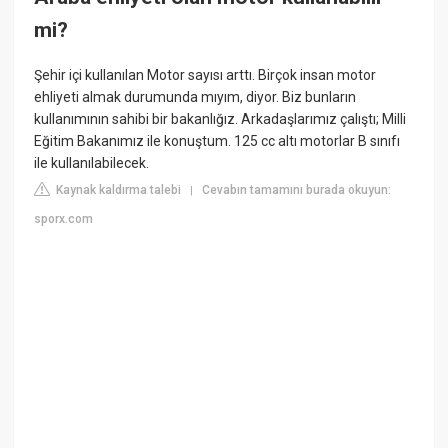
mi?
Şehir içi kullanılan Motor sayısı arttı. Birçok insan motor
ehliyeti almak durumunda mıyım, diyor. Biz bunların
kullanımının sahibi bir bakanlığız. Arkadaşlarımız çalıştı; Milli
Eğitim Bakanımız ile konuştum. 125 cc altı motorlar B sınıfı
ile kullanılabilecek.
Kaynak kaldırma talebi
Cevabın tamamını burada okuyun:
|
sporx.com