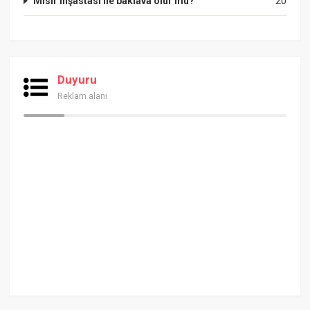
Mısır nişastası ile baklava olur mu?
20
Duyuru
Reklam alanı