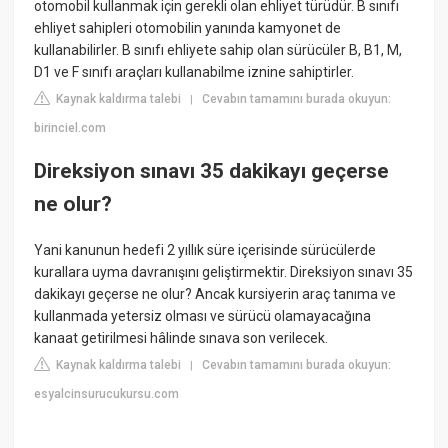
otomobil kullanmak için gerekli olan ehliyet türüdür. B sınıfı
ehliyet sahipleri otomobilin yanında kamyonet de
kullanabilirler. B sınıfı ehliyete sahip olan sürücüler B, B1, M,
D1 ve F sınıfı araçları kullanabilme iznine sahiptirler.
Kaynak kaldırma talebi
Cevabın tamamını burada okuyun:
|
birinciel.com
Direksiyon sınavı 35 dakikayı geçerse
ne olur?
Yani kanunun hedefi 2 yıllık süre içerisinde sürücülerde
kurallara uyma davranışını geliştirmektir. Direksiyon sınavı 35
dakikayı geçerse ne olur? Ancak kursiyerin araç tanıma ve
kullanmada yetersiz olması ve sürücü olamayacağına
kanaat getirilmesi hâlinde sınava son verilecek.
Kaynak kaldırma talebi
Cevabın tamamını burada okuyun:
|
esyalcinsurucukursu.com