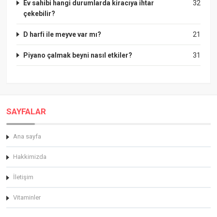
Ev sahibi hangi durumlarda kiracıya ihtar
32
çekebilir?
D harfi ile meyve var mı?
21
Piyano çalmak beyni nasıl etkiler?
31
SAYFALAR
Ana sayfa
Hakkimizda
İletişim
Vitaminler