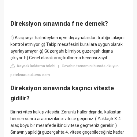
Direksiyon sınavında f ne demek?
f) Araç seyir halindeyken iç ve dış aynalardan trafiğin akışını
kontrol etmiyor. g) Takip mesafesini kurallara uygun olarak
ayarlayamıyor. ğ) Güzergahı bilmiyor, güzergah dışına
çıkıyor. h) Genel olarak araç kullanma becerisi zayıf.
Kaynak kaldırma talebi
Cevabın tamamını burada okuyun:
|
peteksurucukursu.com
Direksiyon sınavında kaçıncı viteste
gidilir?
Birinci vites kalkış vitesidir. Zorunlu haller dışında, kalkıştan
hemen sonra aracınızı ikinci vitese geçiriniz. ( Yaklaşık 3-4
araç boyu bir mesafede ikinci vitese geçmeniz gerekir. )
Sınavın yapıldığı güzergahta 4. vitese geçebileceğiniz kadar