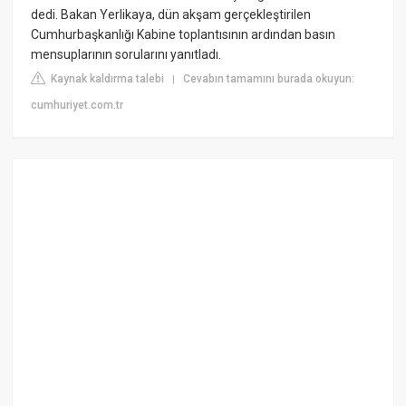
dedi. Bakan Yerlikaya, dün akşam gerçekleştirilen
Cumhurbaşkanlığı Kabine toplantısının ardından basın
mensuplarının sorularını yanıtladı.
Kaynak kaldırma talebi
Cevabın tamamını burada okuyun:
|
cumhuriyet.com.tr