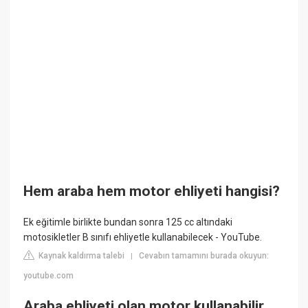
Hem araba hem motor ehliyeti hangisi?
Ek eğitimle birlikte bundan sonra 125 cc altındaki
motosikletler B sınıfı ehliyetle kullanabilecek - YouTube.
Kaynak kaldırma talebi
Cevabın tamamını burada okuyun:
|
youtube.com
Araba ehliyeti olan motor kullanabilir