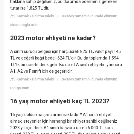
hakkına sahip değilseniz, bu durumda ödemeniz gereken
tutar ise 1,825 TL'dir.
Kaynak kaldırma talebi
Cevabın tamamını burada okuyun:
|
sinaneroglu.av.tr
2023 motor ehliyeti ne kadar?
A sınıfı sürücü belgesi için harç ücreti 825 TL, vakıf payı 145
TL ve değerli kağıt bedeli 624 TL'dir. Bu da toplamda 1.594
TL'lik bir ücrete denk gelir. Bu ücret A sınıfı ehliyetin yanı sıra
A1, A2 ve F sınıfı için de geçerlidir.
Kaynak kaldırma talebi
Cevabın tamamını burada okuyun:
|
rentgo.com
16 yaş motor ehliyeti kaç TL 2023?
16 yaşı doldurma şartı aranmaktadır. * A1 sınıfı ehliyet
almak isteyenler için herhangi bir ehliyet sahibi değilseniz
2023 yılı için direk A1 sınıfı başvuru ücreti 6.000 TL kurs