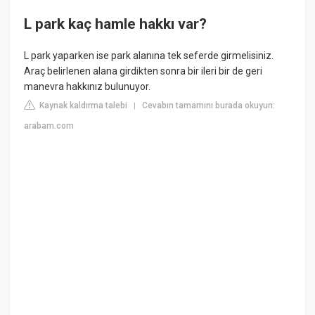
L park kaç hamle hakkı var?
L park yaparken ise park alanına tek seferde girmelisiniz.
Araç belirlenen alana girdikten sonra bir ileri bir de geri
manevra hakkınız bulunuyor.
Kaynak kaldırma talebi
Cevabın tamamını burada okuyun:
|
arabam.com