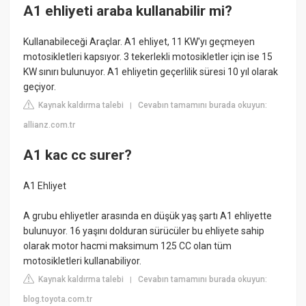
A1 ehliyeti araba kullanabilir mi?
Kullanabileceği Araçlar. A1 ehliyet, 11 KW'yı geçmeyen
motosikletleri kapsıyor. 3 tekerlekli motosikletler için ise 15
KW sınırı bulunuyor. A1 ehliyetin geçerlilik süresi 10 yıl olarak
geçiyor.
Kaynak kaldırma talebi
Cevabın tamamını burada okuyun:
|
allianz.com.tr
A1 kac cc surer?
A1 Ehliyet
A grubu ehliyetler arasında en düşük yaş şartı A1 ehliyette
bulunuyor. 16 yaşını dolduran sürücüler bu ehliyete sahip
olarak motor hacmi maksimum 125 CC olan tüm
motosikletleri kullanabiliyor.
Kaynak kaldırma talebi
Cevabın tamamını burada okuyun:
|
blog.toyota.com.tr