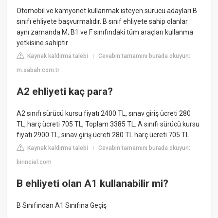
Otomobil ve kamyonet kullanmak isteyen sürücü adayları B
sınıfı ehliyete başvurmalıdır. B sınıf ehliyete sahip olanlar
aynı zamanda M, B1 ve F sınıfındaki tüm araçları kullanma
yetkisine sahiptir.
Kaynak kaldırma talebi
Cevabın tamamını burada okuyun:
|
m.sabah.com.tr
A2 ehliyeti kaç para?
A2 sınıfı sürücü kursu fiyatı 2400 TL, sınav giriş ücreti 280
TL, harç ücreti 705 TL, Toplam 3385 TL. A sınıfı sürücü kursu
fiyatı 2900 TL, sınav giriş ücreti 280 TL harç ücreti 705 TL.
Kaynak kaldırma talebi
Cevabın tamamını burada okuyun:
|
birinciel.com
B ehliyeti olan A1 kullanabilir mi?
B Sınıfından A1 Sınıfına Geçiş