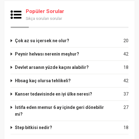
Popüler Sorular
Sıkça sorulan sorular
Çok az su içersek ne olur?
20
Peynir helvası nerenin meşhur?
42
Devlet arsanın yüzde kaçını alabilir?
18
Hbsag kaç olursa tehlikeli?
42
Kanser tedavisinde en iyi ülke neresi?
37
İstifa eden memur 6 ay içinde geri dönebilir
27
mi?
Step bitkisi nedir?
18