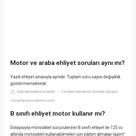
Motor ve araba ehliyet soruları aynı mı?
Yazılı ehliyet sınavıyla aynıdır. Toplam soru sayısı değişiklik
göstermemektedir.
Kaynak kaldırma talebi
Cevabın tamamını burada okuyun:
|
ozcanlarsurucukursu.com
B sınıfı ehliyet motor kullanır mı?
Dolayısıyla motosiklet sürücülerinin B sınıfı ehliyet ile 125 cc
altında motosiklet kullanabilmeleri için eğitim almaları lazım"