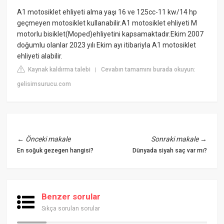
A1 motosiklet ehliyeti alma yaşı 16 ve 125cc-11 kw/14 hp
geçmeyen motosiklet kullanabilir.A1 motosiklet ehliyeti M
motorlu bisiklet(Moped)ehliyetini kapsamaktadır.Ekim 2007
doğumlu olanlar 2023 yılı Ekim ayı itibariyla A1 motosiklet
ehliyeti alabilir.
Kaynak kaldırma talebi
Cevabın tamamını burada okuyun:
|
gelisimsurucu.com
←
Önceki makale
Sonraki makale
→
En soğuk gezegen hangisi?
Dünyada siyah saç var mı?
Benzer sorular
Sıkça sorulan sorular