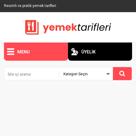
Resimli ve pratik yemek tarifleri
MENU
ÜYELİK