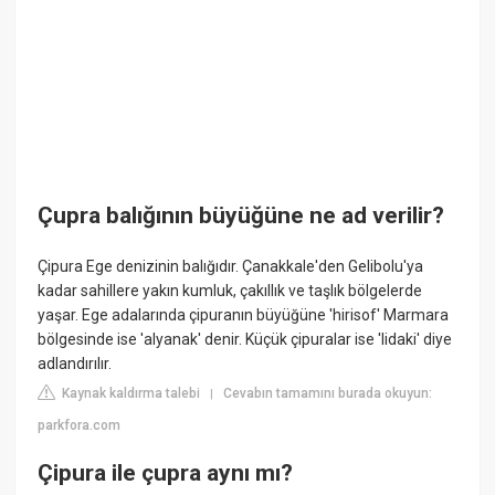
Çupra balığının büyüğüne ne ad verilir?
Çipura Ege denizinin balığıdır. Çanakkale'den Gelibolu'ya
kadar sahillere yakın kumluk, çakıllık ve taşlık bölgelerde
yaşar. Ege adalarında çipuranın büyüğüne 'hirisof' Marmara
bölgesinde ise 'alyanak' denir. Küçük çipuralar ise 'lidaki' diye
adlandırılır.
Kaynak kaldırma talebi
Cevabın tamamını burada okuyun:
|
parkfora.com
Çipura ile çupra aynı mı?