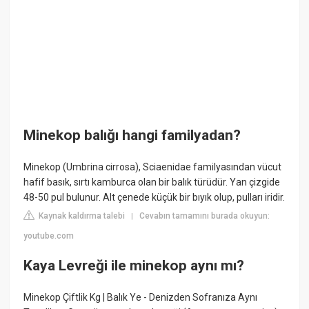
Minekop balığı hangi familyadan?
Minekop (Umbrina cirrosa), Sciaenidae familyasından vücut
hafif basık, sırtı kamburca olan bir balık türüdür. Yan çizgide
48-50 pul bulunur. Alt çenede küçük bir bıyık olup, pulları iridir.
Kaynak kaldırma talebi
Cevabın tamamını burada okuyun:
|
youtube.com
Kaya Levreği ile minekop aynı mı?
Minekop Çiftlik Kg | Balık Ye - Denizden Sofranıza Aynı