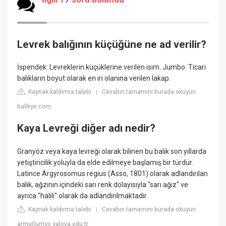
Levrek balığının küçüğüne ne ad verilir?
İspendek: Levreklerin küçüklerine verilen isim. Jumbo: Ticari
balıkların boyut olarak en iri olanına verilen lakap.
Kaynak kaldırma talebi
Cevabın tamamını burada okuyun:
|
balikye.com
Kaya Levreği diğer adı nedir?
Granyöz veya kaya levreği olarak bilinen bu balık son yıllarda
yetiştiricilik yoluyla da elde edilmeye başlamış bir türdür.
Latince Argyrosomus regius (Asso, 1801) olarak adlandırılan
balık, ağzının içindeki sarı renk dolayısıyla "sarı ağız" ve
ayrıca "halili" olarak da adlandırılmaktadır.
Kaynak kaldırma talebi
Cevabın tamamını burada okuyun:
|
armutlumyo.yalova.edu.tr