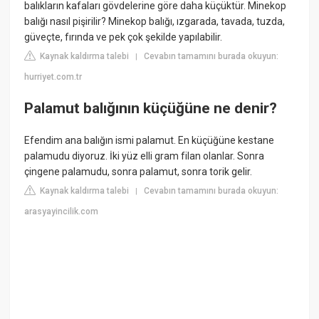
balıkların kafaları gövdelerine göre daha küçüktür. Minekop
balığı nasıl pişirilir? Minekop balığı, ızgarada, tavada, tuzda,
güveçte, fırında ve pek çok şekilde yapılabilir.
Kaynak kaldırma talebi
Cevabın tamamını burada okuyun:
|
hurriyet.com.tr
Palamut balığının küçüğüne ne denir?
Efendim ana balığın ismi palamut. En küçüğüne kestane
palamudu diyoruz. İki yüz elli gram filan olanlar. Sonra
çingene palamudu, sonra palamut, sonra torik gelir.
Kaynak kaldırma talebi
Cevabın tamamını burada okuyun:
|
arasyayincilik.com