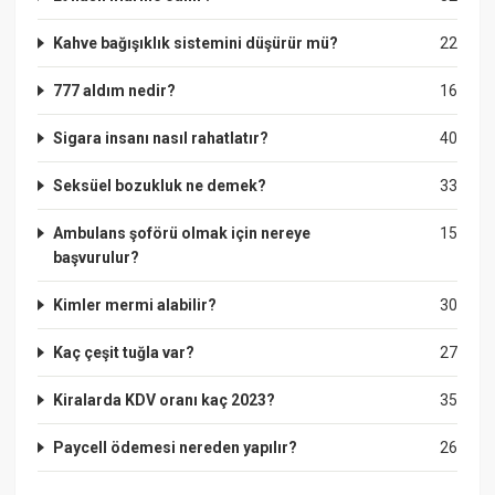
Kahve bağışıklık sistemini düşürür mü?
22
777 aldım nedir?
16
Sigara insanı nasıl rahatlatır?
40
Seksüel bozukluk ne demek?
33
Ambulans şoförü olmak için nereye
15
başvurulur?
Kimler mermi alabilir?
30
Kaç çeşit tuğla var?
27
Kiralarda KDV oranı kaç 2023?
35
Paycell ödemesi nereden yapılır?
26