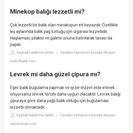
Minekop balığı lezzetli mi?
Çok lezzetli bir balık olan minakopun eti beyazdır. Özellikle
kış aylarında balık yağ tuttuğu için ızgarası lezzetlidir.
Haşlaması, pilakisi ve galete ununa batırılarak tavası da
yapılır.
Kaynak kaldırma talebi
Cevabın tamamını burada okuyun:
|
hedefbalik.com
Levrek mi daha güzel çipura mı?
Eğer balık buğulama yapmak ve iyi bir lezzet elde etmek
istiyorsanız levrek tercihi daha uygun olacaktır. Levrek balığı
çipuraya göre daha yağlı balık olduğu için buğulaması
lezzetli olmaktadır.
Kaynak kaldırma talebi
Cevabın tamamını burada okuyun:
|
tekneveyat.com