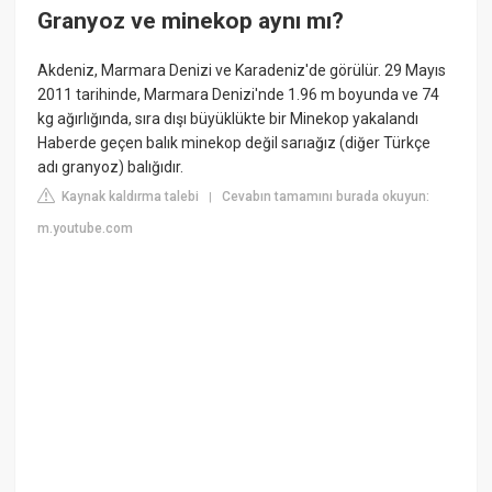
Granyoz ve minekop aynı mı?
Akdeniz, Marmara Denizi ve Karadeniz'de görülür. 29 Mayıs
2011 tarihinde, Marmara Denizi'nde 1.96 m boyunda ve 74
kg ağırlığında, sıra dışı büyüklükte bir Minekop yakalandı
Haberde geçen balık minekop değil sarıağız (diğer Türkçe
adı granyoz) balığıdır.
Kaynak kaldırma talebi
Cevabın tamamını burada okuyun:
|
m.youtube.com