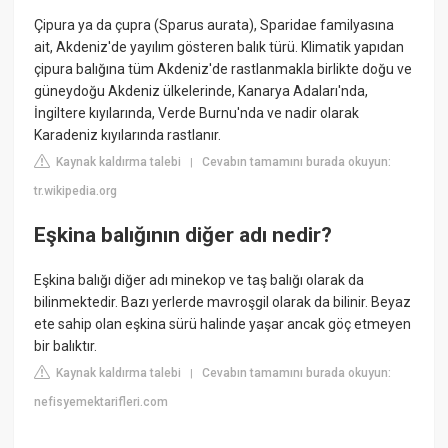
Çipura ya da çupra (Sparus aurata), Sparidae familyasına
ait, Akdeniz'de yayılım gösteren balık türü. Klimatik yapıdan
çipura balığına tüm Akdeniz'de rastlanmakla birlikte doğu ve
güneydoğu Akdeniz ülkelerinde, Kanarya Adaları'nda,
İngiltere kıyılarında, Verde Burnu'nda ve nadir olarak
Karadeniz kıyılarında rastlanır.
Kaynak kaldırma talebi
Cevabın tamamını burada okuyun:
|
tr.wikipedia.org
Eşkina balığının diğer adı nedir?
Eşkina balığı diğer adı minekop ve taş balığı olarak da
bilinmektedir. Bazı yerlerde mavroşgil olarak da bilinir. Beyaz
ete sahip olan eşkina sürü halinde yaşar ancak göç etmeyen
bir balıktır.
Kaynak kaldırma talebi
Cevabın tamamını burada okuyun:
|
nefisyemektarifleri.com