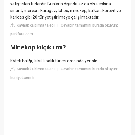
yetiştirilen türlerdir. Bunların dışında az da olsa eşkina,
sinarit, mercan, karagöz, lahos, minekop, kalkan, kerevit ve
karides gibi 20 tür yetiştirilmeye çalışılmaktadır.
Kaynak kaldırma talebi
Cevabın tamamını burada okuyun:
|
parkfora.com
Minekop kılçıklı mı?
Kötek balığı, kılçıklı balık türleri arasında yer alır.
Kaynak kaldırma talebi
Cevabın tamamını burada okuyun:
|
hurriyet.com.tr