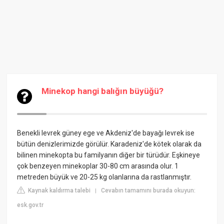
Minekop hangi balığın büyüğü?
Benekli
levrek
güney ege ve Akdeniz'de bayağı levrek ise
bütün denizlerimizde görülür. Karadeniz'de kötek olarak da
bilinen minekopta bu familyanın diğer bir türüdür. Eşkineye
çok benzeyen minekoplar 30-80 cm arasında olur. 1
metreden büyük ve 20-25 kg olanlarına da rastlanmıştır.
Kaynak kaldırma talebi
Cevabın tamamını burada okuyun:
|
esk.gov.tr