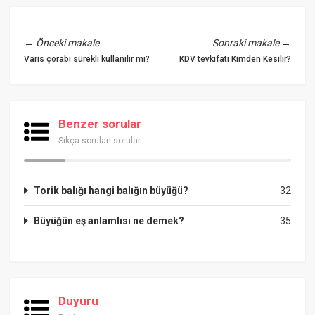
←
Önceki makale
Sonraki makale
→
Varis çorabı sürekli kullanılır mı?
KDV tevkifatı Kimden Kesilir?
Benzer sorular
Sıkça sorulan sorular
Torik balığı hangi balığın büyüğü?
32
Büyüğün eş anlamlısı ne demek?
35
Duyuru