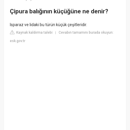
Çipura balığının küçüğüne ne denir?
Isparaz ve lidaki bu türün küçük çeşitleridir.
Kaynak kaldırma talebi
Cevabın tamamını burada okuyun:
|
esk.gov.tr