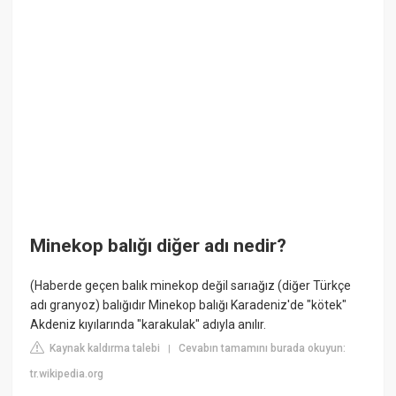
Minekop balığı diğer adı nedir?
(Haberde geçen balık minekop değil sarıağız (diğer Türkçe
adı granyoz) balığıdır Minekop balığı Karadeniz'de "kötek"
Akdeniz kıyılarında "karakulak" adıyla anılır.
Kaynak kaldırma talebi
Cevabın tamamını burada okuyun:
|
tr.wikipedia.org