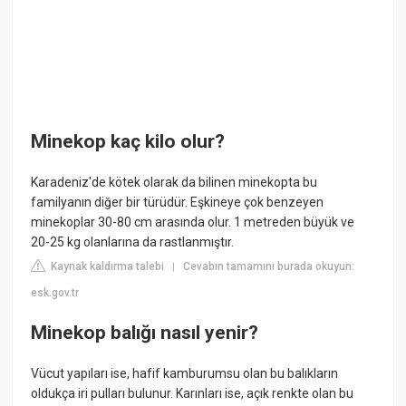
Minekop kaç kilo olur?
Karadeniz'de kötek olarak da bilinen minekopta bu
familyanın diğer bir türüdür. Eşkineye çok benzeyen
minekoplar 30-80 cm arasında olur. 1 metreden büyük ve
20-25 kg olanlarına da rastlanmıştır.
Kaynak kaldırma talebi
Cevabın tamamını burada okuyun:
|
esk.gov.tr
Minekop balığı nasıl yenir?
Vücut yapıları ise, hafif kamburumsu olan bu balıkların
oldukça iri pulları bulunur. Karınları ise, açık renkte olan bu