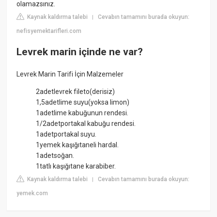
olamazsınız.
Kaynak kaldırma talebi
Cevabın tamamını burada okuyun:
|
nefisyemektarifleri.com
Levrek marin içinde ne var?
Levrek Marin Tarifi İçin Malzemeler
2adetlevrek fileto(derisiz)
1,5adetlime suyu(yoksa limon)
1adetlime kabuğunun rendesi.
1/2adetportakal kabuğu rendesi.
1adetportakal suyu.
1yemek kaşığıtaneli hardal.
1adetsoğan.
1tatlı kaşığıtane karabiber.
Kaynak kaldırma talebi
Cevabın tamamını burada okuyun:
|
yemek.com