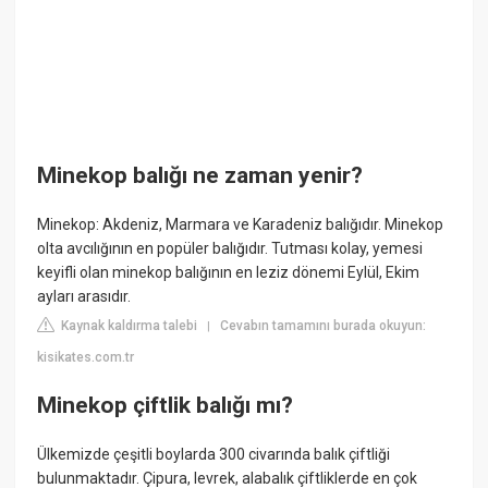
Minekop balığı ne zaman yenir?
Minekop: Akdeniz, Marmara ve Karadeniz balığıdır. Minekop
olta avcılığının en popüler balığıdır. Tutması kolay, yemesi
keyifli olan minekop balığının en leziz dönemi Eylül, Ekim
ayları arasıdır.
Kaynak kaldırma talebi
Cevabın tamamını burada okuyun:
|
kisikates.com.tr
Minekop çiftlik balığı mı?
Ülkemizde çeşitli boylarda 300 civarında balık çiftliği
bulunmaktadır. Çipura, levrek, alabalık çiftliklerde en çok