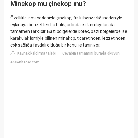
Minekop mu çinekop mu?
Özellikle ismi nedeniyle çinekop, fiziki benzerliği nedeniyle
eşkinaya benzetilen bu balık, aslında iki familaydan da
tamamen farklıdır. Bazı bölgelerde kötek, bazı bölgelerde ise
karakulak ismiyle bilinen minakop, ticaretinden, lezzetinden
çok sağlığa faydalı olduğu bir konu ile tanınıyor.
Kaynak kaldırma talebi
Cevabın tamamını burada okuyun:
|
ensonhaber.com