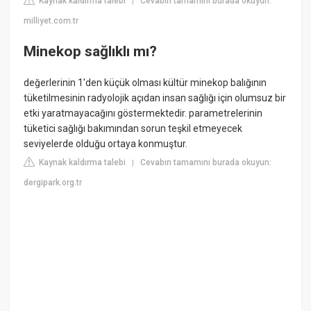
Kaynak kaldırma talebi
Cevabın tamamını burada okuyun:
|
milliyet.com.tr
Minekop sağlıklı mı?
değerlerinin 1'den küçük olması kültür minekop balığının
tüketilmesinin radyolojik açıdan insan sağlığı için olumsuz bir
etki yaratmayacağını göstermektedir. parametrelerinin
tüketici sağlığı bakımından sorun teşkil etmeyecek
seviyelerde olduğu ortaya konmuştur.
Kaynak kaldırma talebi
Cevabın tamamını burada okuyun:
|
dergipark.org.tr