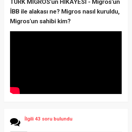
TÜRK MİGROS'un HİKAYESİ - Migros'un
İBB ile alakası ne? Migros nasıl kuruldu,
Migros'un sahibi kim?
İlgili 43 soru bulundu