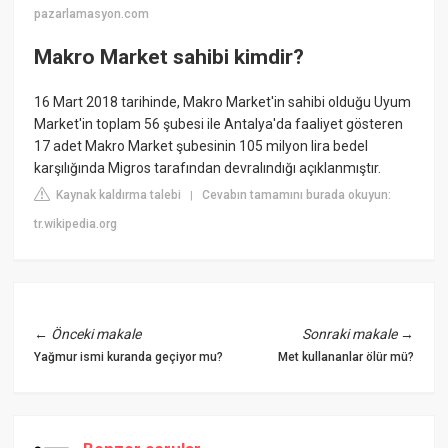
pazarlamasyon.com
Makro Market sahibi kimdir?
16 Mart 2018 tarihinde, Makro Market'in sahibi olduğu Uyum
Market'in toplam 56 şubesi ile Antalya'da faaliyet gösteren
17 adet Makro Market şubesinin 105 milyon lira bedel
karşılığında Migros tarafından devralındığı açıklanmıştır.
Kaynak kaldırma talebi
Cevabın tamamını burada okuyun:
|
tr.wikipedia.org
←
Önceki makale
Sonraki makale
→
Yağmur ismi kuranda geçiyor mu?
Met kullananlar ölür mü?