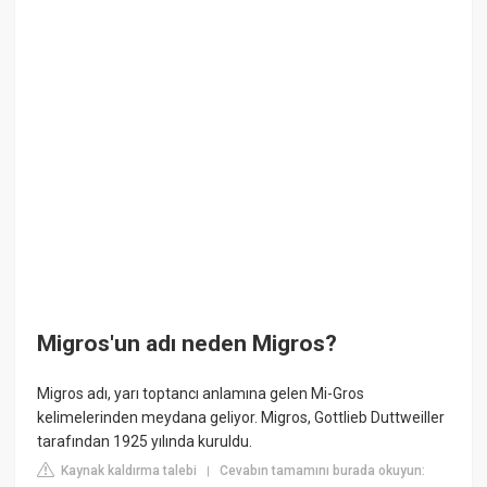
Migros'un adı neden Migros?
Migros adı, yarı toptancı anlamına gelen Mi-Gros
kelimelerinden meydana geliyor. Migros, Gottlieb Duttweiller
tarafından 1925 yılında kuruldu.
Kaynak kaldırma talebi
Cevabın tamamını burada okuyun:
|