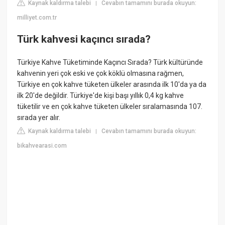
Kaynak kaldırma talebi
Cevabın tamamını burada okuyun:
|
milliyet.com.tr
Türk kahvesi kaçıncı sırada?
Türkiye Kahve Tüketiminde Kaçıncı Sırada? Türk kültüründe
kahvenin yeri çok eski ve çok köklü olmasına rağmen,
Türkiye en çok kahve tüketen ülkeler arasında ilk 10'da ya da
ilk 20'de değildir. Türkiye'de kişi başı yıllık 0,4 kg kahve
tüketilir ve en çok kahve tüketen ülkeler sıralamasında 107.
sırada yer alır.
Kaynak kaldırma talebi
Cevabın tamamını burada okuyun:
|
bikahvearasi.com