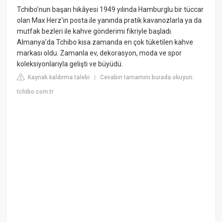
Tchibo'nun başarı hikâyesi 1949 yılında Hamburglu bir tüccar
olan Max Herz'in posta ile yanında pratik kavanozlarla ya da
mutfak bezleri ile kahve gönderimi fikriyle başladı.
Almanya'da Tchibo kısa zamanda en çok tüketilen kahve
markası oldu. Zamanla ev, dekorasyon, moda ve spor
koleksiyonlarıyla gelişti ve büyüdü.
Kaynak kaldırma talebi
Cevabın tamamını burada okuyun:
|
tchibo.com.tr