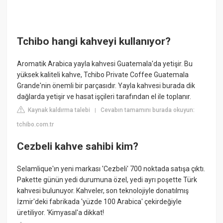
Tchibo hangi kahveyi kullanıyor?
Aromatik Arabica yayla kahvesi Guatemala'da yetişir. Bu
yüksek kaliteli kahve, Tchibo Private Coffee Guatemala
Grande'nin önemli bir parçasıdır. Yayla kahvesi burada dik
dağlarda yetişir ve hasat işçileri tarafından el ile toplanır.
Kaynak kaldırma talebi
Cevabın tamamını burada okuyun:
|
tchibo.com.tr
Cezbeli kahve sahibi kim?
Selamlique'ın yeni markası 'Cezbeli' 700 noktada satışa çıktı.
Pakette günün yedi durumuna özel, yedi ayrı poşette Türk
kahvesi bulunuyor. Kahveler, son teknolojiyle donatılmış
İzmir'deki fabrikada 'yüzde 100 Arabica' çekirdeğiyle
üretiliyor. 'Kimyasal'a dikkat!