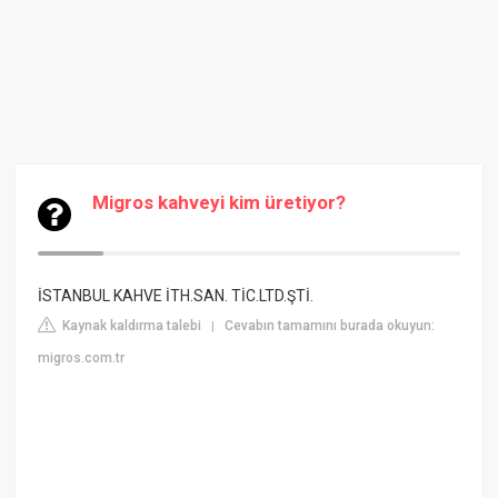
Migros kahveyi kim üretiyor?
İSTANBUL KAHVE İTH.SAN. TİC.LTD.ŞTİ.
Kaynak kaldırma talebi
Cevabın tamamını burada okuyun:
|
migros.com.tr