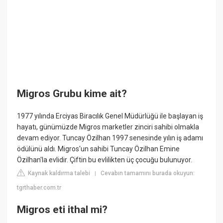
Migros Grubu kime ait?
1977 yılında Erciyas Biracılık Genel Müdürlüğü ile başlayan iş
hayatı, günümüzde Migros marketler zinciri sahibi olmakla
devam ediyor. Tuncay Özilhan 1997 senesinde yılın iş adamı
ödülünü aldı. Migros'un sahibi Tuncay Özilhan Emine
Özilhan'la evlidir. Çiftin bu evlilikten üç çocuğu bulunuyor.
Kaynak kaldırma talebi
Cevabın tamamını burada okuyun:
|
tgrthaber.com.tr
Migros eti ithal mi?