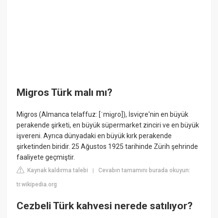
Migros Türk malı mı?
Migros (Almanca telaffuz: [ˈmiɡro]), İsviçre'nin en büyük
perakende şirketi, en büyük süpermarket zinciri ve en büyük
işvereni. Ayrıca dünyadaki en büyük kırk perakende
şirketinden biridir. 25 Ağustos 1925 tarihinde Zürih şehrinde
faaliyete geçmiştir.
Kaynak kaldırma talebi
Cevabın tamamını burada okuyun:
|
tr.wikipedia.org
Cezbeli Türk kahvesi nerede satılıyor?