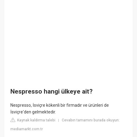
Nespresso hangi ülkeye ait?
Nespresso, İsviçre kökenli bir firmadır ve ürünleri de
İsviçre'den gelmektedir.
Kaynak kaldırma talebi
Cevabın tamamını burada okuyun:
|
mediamarkt.com.tr