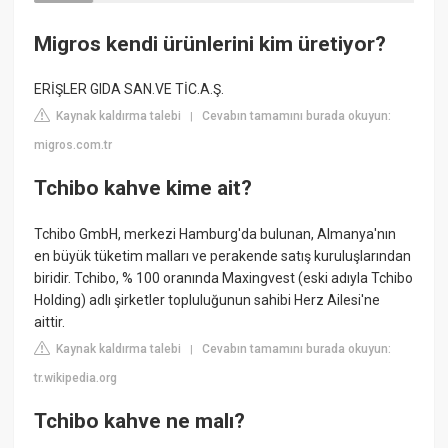
Migros kendi ürünlerini kim üretiyor?
ERİŞLER GIDA SAN.VE TİC.A.Ş.
Kaynak kaldırma talebi
Cevabın tamamını burada okuyun:
|
migros.com.tr
Tchibo kahve kime ait?
Tchibo GmbH, merkezi Hamburg'da bulunan, Almanya'nın
en büyük tüketim malları ve perakende satış kuruluşlarından
biridir. Tchibo, % 100 oranında Maxingvest (eski adıyla Tchibo
Holding) adlı şirketler topluluğunun sahibi Herz Ailesi'ne
aittir.
Kaynak kaldırma talebi
Cevabın tamamını burada okuyun:
|
tr.wikipedia.org
Tchibo kahve ne malı?