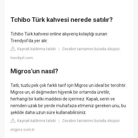
Tchibo Türk kahvesi nerede satılır?
Tchibo Türk kahvesi online alışveriş kolaylığı sunan
Trendyol'da yer alır.
Kaynak kaldırma talebi
Cevabın tamamını burada okuyun:
|
trendyol.com
Migros'un nasıl?
Tatlı, tuzlu pek çok farklı tarif için Migros un ideal bir tercihtir.
Migros un, el değmeden hijyenik bir ortamda üretilir,
herhangi bir katkı maddesi de içermez. Kapalı, serin ve
nemden uzak bir yerde muhafaza etmeniz gereken unu, bu
şekilde daha uzun süre kullanabilirsiniz.
Kaynak kaldırma talebi
Cevabın tamamını burada okuyun:
|
migros.com.tr