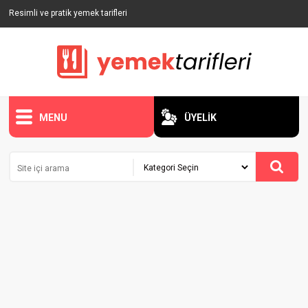
Resimli ve pratik yemek tarifleri
MENU
ÜYELİK