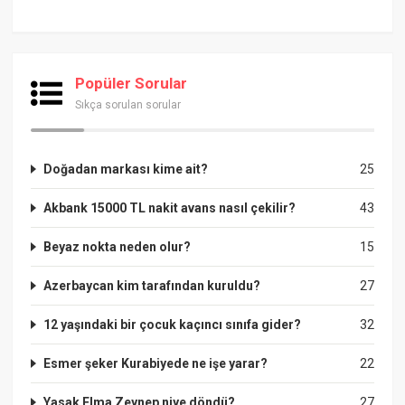
Popüler Sorular
Sıkça sorulan sorular
Doğadan markası kime ait?
25
Akbank 15000 TL nakit avans nasıl çekilir?
43
Beyaz nokta neden olur?
15
Azerbaycan kim tarafından kuruldu?
27
12 yaşındaki bir çocuk kaçıncı sınıfa gider?
32
Esmer şeker Kurabiyede ne işe yarar?
22
Yasak Elma Zeynep niye döndü?
27