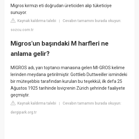
Migros kırmızı eti doğrudan üreticiden alıp tüketiciye
sunuyor.
Kaynak kaldırma talebi
Cevabın tamamını burada okuyun:
|
sozcu.com.tr
Migros'un başındaki M harfleri ne
anlama gelir?
MİGROS adı, yarı toptancı manasına gelen Ml-GROS kelime
lerinden meydana getirilmiştir. Gottlieb Duttweiller ismindeki
bir müteşebbis tarafından kurulan bu teşekkül, ilk defa 25
Ağustos 1925 tarihinde Isviçrenin Zürich şehrinde faaliyete
geçmiştir.
Kaynak kaldırma talebi
Cevabın tamamını burada okuyun:
|
dergipark.org.tr