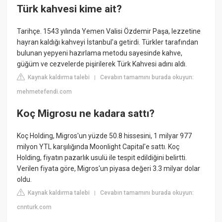
Türk kahvesi kime ait?
Tarihçe. 1543 yılında Yemen Valisi Özdemir Paşa, lezzetine
hayran kaldığı kahveyi İstanbul'a getirdi. Türkler tarafından
bulunan yepyeni hazırlama metodu sayesinde kahve,
güğüm ve cezvelerde pişirilerek Türk Kahvesi adını aldı.
Kaynak kaldırma talebi
Cevabın tamamını burada okuyun:
|
mehmetefendi.com
Koç Migrosu ne kadara sattı?
Koç Holding, Migros'un yüzde 50.8 hissesini, 1 milyar 977
milyon YTL karşılığında Moonlight Capital'e sattı. Koç
Holding, fiyatın pazarlık usulü ile tespit edildiğini belirtti.
Verilen fiyata göre, Migros'un piyasa değeri 3.3 milyar dolar
oldu.
Kaynak kaldırma talebi
Cevabın tamamını burada okuyun:
|
cnnturk.com