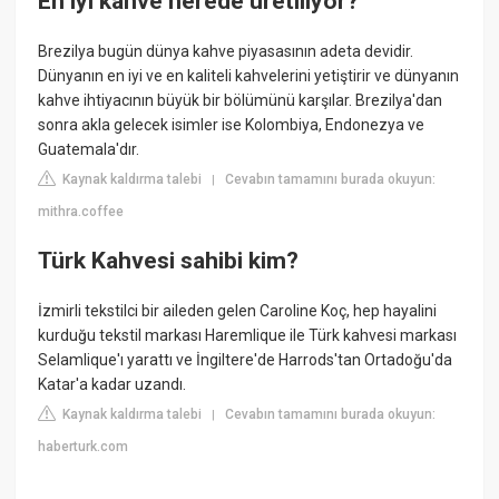
En iyi kahve nerede üretiliyor?
Brezilya bugün dünya kahve piyasasının adeta devidir.
Dünyanın en iyi ve en kaliteli kahvelerini yetiştirir ve dünyanın
kahve ihtiyacının büyük bir bölümünü karşılar. Brezilya'dan
sonra akla gelecek isimler ise Kolombiya, Endonezya ve
Guatemala'dır.
Kaynak kaldırma talebi
Cevabın tamamını burada okuyun:
|
mithra.coffee
Türk Kahvesi sahibi kim?
İzmirli tekstilci bir aileden gelen Caroline Koç, hep hayalini
kurduğu tekstil markası Haremlique ile Türk kahvesi markası
Selamlique'ı yarattı ve İngiltere'de Harrods'tan Ortadoğu'da
Katar'a kadar uzandı.
Kaynak kaldırma talebi
Cevabın tamamını burada okuyun:
|
haberturk.com