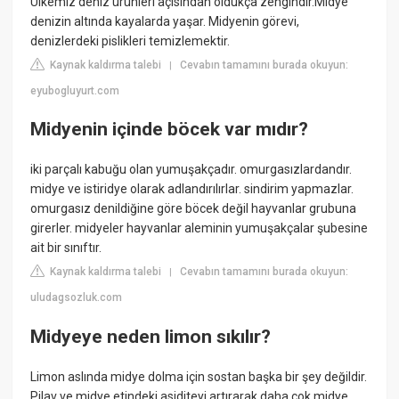
Ülkemiz deniz ürünleri açısından oldukça zengindir.Midye
denizin altında kayalarda yaşar. Midyenin görevi,
denizlerdeki pislikleri temizlemektir.
Kaynak kaldırma talebi
Cevabın tamamını burada okuyun:
|
eyubogluyurt.com
Midyenin içinde böcek var mıdır?
iki parçalı kabuğu olan yumuşakçadır. omurgasızlardandır.
midye ve istiridye olarak adlandırılırlar. sindirim yapmazlar.
omurgasız denildiğine göre böcek değil hayvanlar grubuna
girerler. midyeler hayvanlar aleminin yumuşakçalar şubesine
ait bir sınıftır.
Kaynak kaldırma talebi
Cevabın tamamını burada okuyun:
|
uludagsozluk.com
Midyeye neden limon sıkılır?
Limon aslında midye dolma için sostan başka bir şey değildir.
Pilav ve midye etindeki asiditeyi artırarak daha çok midye