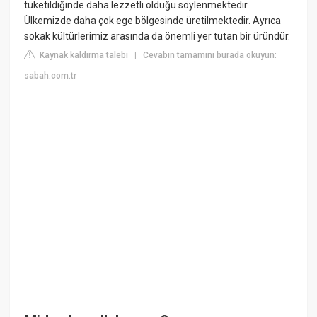
tüketildiğinde daha lezzetli olduğu söylenmektedir.
Ülkemizde daha çok ege bölgesinde üretilmektedir. Ayrıca
sokak kültürlerimiz arasında da önemli yer tutan bir üründür.
Kaynak kaldırma talebi
Cevabın tamamını burada okuyun:
|
sabah.com.tr