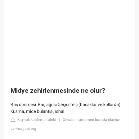
Midye zehirlenmesinde ne olur?
Baş dönmesi. Baş ağrısı Geçici felç (bacaklar ve kollarda)
Kusma, mide bulantısı, ishal.
Kaynak kaldırma talebi
Cevabın tamamını burada okuyun:
|
evrimagaci.org