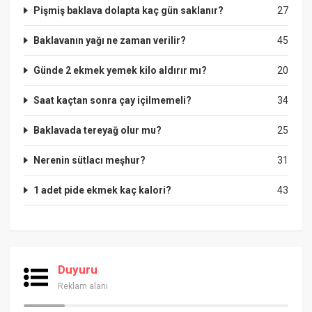
Pişmiş baklava dolapta kaç gün saklanır?
27
Baklavanın yağı ne zaman verilir?
45
Günde 2 ekmek yemek kilo aldırır mı?
20
Saat kaçtan sonra çay içilmemeli?
34
Baklavada tereyağ olur mu?
25
Nerenin sütlacı meşhur?
31
1 adet pide ekmek kaç kalori?
43
Duyuru
Reklam alanı