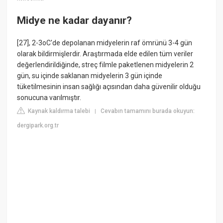
Midye ne kadar dayanır?
[27], 2-3oC'de depolanan midyelerin raf ömrünü 3-4 gün
olarak bildirmişlerdir. Araştırmada elde edilen tüm veriler
değerlendirildiğinde, streç filmle paketlenen midyelerin 2
gün, su içinde saklanan midyelerin 3 gün içinde
tüketilmesinin insan sağlığı açısından daha güvenilir olduğu
sonucuna varılmıştır.
Kaynak kaldırma talebi
Cevabın tamamını burada okuyun:
|
dergipark.org.tr