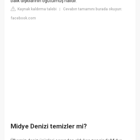
balık dışkılarının öğütülmüş halidir.
Kaynak kaldırma talebi
Cevabın tamamını burada okuyun:
|
facebook.com
Midye Denizi temizler mi?