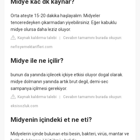
Midye kac dk kaynar?
Orta ateşte 15-20 dakika haşlayalım. Midyeler
tenceredeyken çıkarmadan yiyebilirsiniz. Eğer kabuklu
midye olursa daha leziz oluyor.
Kaynak kaldırma talebi
Cevabın tamamını burada okuyun:
|
nefisyemektarifleri.com
Midye ile ne içilir?
bunun da yanında içilecek içkiye etkisi oluyor dogal olarak.
midye dolmanın yanında artık brut degil, demi-sec
sampanya içilmesi gerekiyor.
Kaynak kaldırma talebi
Cevabın tamamını burada okuyun:
|
eksisozluk.com
Midyenin içindeki et ne eti?
Midyelerin içinde bulunan etsi besin, bakteri, virüs, mantar ve