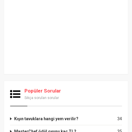
Popüler Sorular
Sıkça sorulan sorular
Kışın tavuklara hangi yem verilir?
34
MasterChef ödül oyunu kaç TL?
35