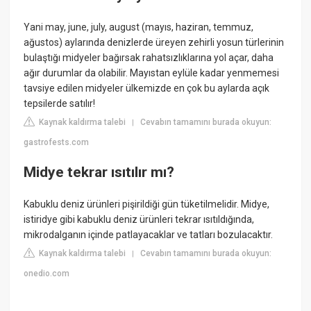
Yani may, june, july, august (mayıs, haziran, temmuz,
ağustos) aylarında denizlerde üreyen zehirli yosun türlerinin
bulaştığı midyeler bağırsak rahatsızlıklarına yol açar, daha
ağır durumlar da olabilir. Mayıstan eylüle kadar yenmemesi
tavsiye edilen midyeler ülkemizde en çok bu aylarda açık
tepsilerde satılır!
Kaynak kaldırma talebi
Cevabın tamamını burada okuyun:
|
gastrofests.com
Midye tekrar ısıtılır mı?
Kabuklu deniz ürünleri pişirildiği gün tüketilmelidir. Midye,
istiridye gibi kabuklu deniz ürünleri tekrar ısıtıldığında,
mikrodalganın içinde patlayacaklar ve tatları bozulacaktır.
Kaynak kaldırma talebi
Cevabın tamamını burada okuyun:
|
onedio.com