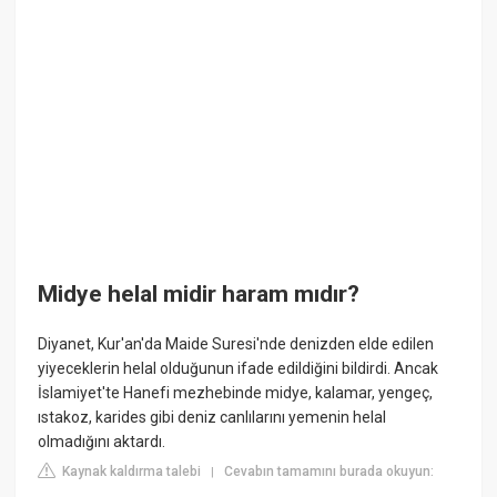
Midye helal midir haram mıdır?
Diyanet, Kur'an'da Maide Suresi'nde denizden elde edilen
yiyeceklerin helal olduğunun ifade edildiğini bildirdi. Ancak
İslamiyet'te Hanefi mezhebinde midye, kalamar, yengeç,
ıstakoz, karides gibi deniz canlılarını yemenin helal
olmadığını aktardı.
Kaynak kaldırma talebi
Cevabın tamamını burada okuyun:
|