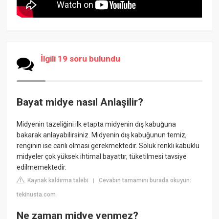
İlgili 19 soru bulundu
Bayat midye nasıl Anlaşilir?
Midyenin tazeliğini ilk etapta midyenin dış kabuğuna
bakarak anlayabilirsiniz. Midyenin dış kabuğunun temiz,
renginin ise canlı olması gerekmektedir. Soluk renkli kabuklu
midyeler çok yüksek ihtimal bayattır, tüketilmesi tavsiye
edilmemektedir.
Kaynak kaldırma talebi
Cevabın tamamını burada okuyun:
|
tekinusta.com
Ne zaman midye yenmez?