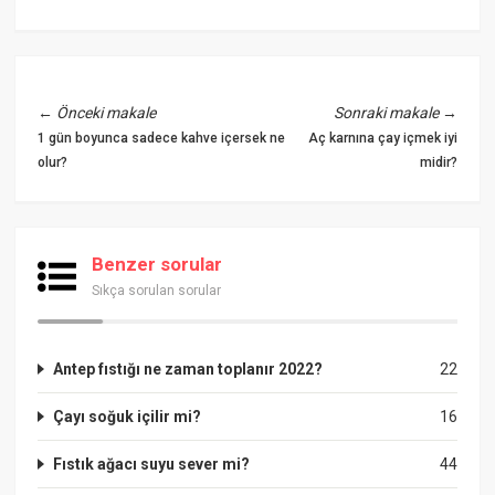
←
Önceki makale
Sonraki makale
→
1 gün boyunca sadece kahve içersek ne
Aç karnına çay içmek iyi
olur?
midir?
Benzer sorular
Sıkça sorulan sorular
Antep fıstığı ne zaman toplanır 2022?
22
Çayı soğuk içilir mi?
16
Fıstık ağacı suyu sever mi?
44