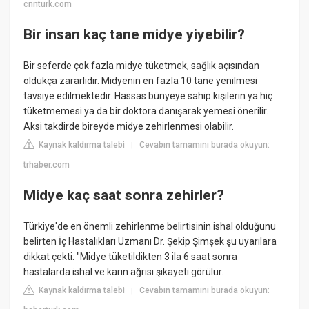
cnnturk.com
Bir insan kaç tane midye yiyebilir?
Bir seferde çok fazla midye tüketmek, sağlık açısından
oldukça zararlıdır. Midyenin en fazla 10 tane yenilmesi
tavsiye edilmektedir. Hassas bünyeye sahip kişilerin ya hiç
tüketmemesi ya da bir doktora danışarak yemesi önerilir.
Aksi takdirde bireyde midye zehirlenmesi olabilir.
Kaynak kaldırma talebi
Cevabın tamamını burada okuyun:
|
trhaber.com
Midye kaç saat sonra zehirler?
Türkiye'de en önemli zehirlenme belirtisinin ishal olduğunu
belirten İç Hastalıkları Uzmanı Dr. Şekip Şimşek şu uyarılara
dikkat çekti: "Midye tüketildikten 3 ila 6 saat sonra
hastalarda ishal ve karın ağrısı şikayeti görülür.
Kaynak kaldırma talebi
Cevabın tamamını burada okuyun:
|