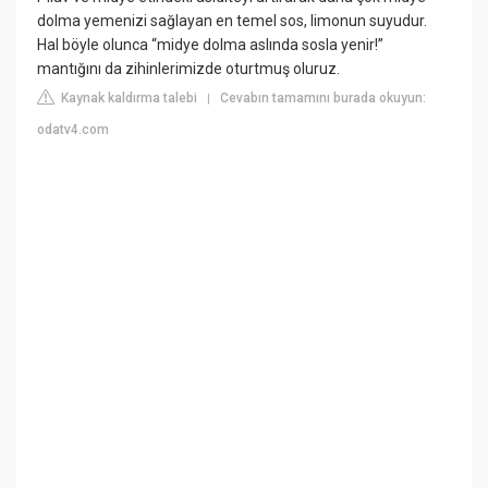
dolma yemenizi sağlayan en temel sos, limonun suyudur.
Hal böyle olunca “midye dolma aslında sosla yenir!”
mantığını da zihinlerimizde oturtmuş oluruz.
Kaynak kaldırma talebi
Cevabın tamamını burada okuyun:
|
odatv4.com