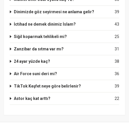
Dinimizde göz seyirmesi ne anlama gelir?
39
İctihad ne demek dinimiz İslam?
43
Siğil koparmak tehlikeli mi?
25
Zanzibar da sıtma var mı?
31
24 ayar yüzde kaç?
38
Air Force suni deri mi?
36
TikTok Keşfet neye göre belirlenir?
39
Astor kaç kat arttı?
22