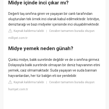
Midye içinde inci çıkar mı?
Değerli taş sınıfına giren ve yaşayan bir canlı tarafından
oluşturulan tek örnek inci olarak kabul edilmektedir. İstiridye,
deniztarağı ve bazı midyeler içerisinde inci oluşabilmektedir.
Kaynak kaldırma talebi
Cevabın tamamını burada okuyun:
|
milliyet.com.tr
Midye yemek neden günah?
Çünkü midye, balık suretinde değildir ve de o sınıfına girmez.
Dolayısıyla balık suretinde olmayan bir deniz hayvanının etini
yemek, caiz olmamaktadır. Suda yaşayan ve suda barınan
hayvanlardan, her tür balığın eti ise yenilebilir.
Kaynak kaldırma talebi
Cevabın tamamını burada okuyun:
|
hurriyet.com.tr