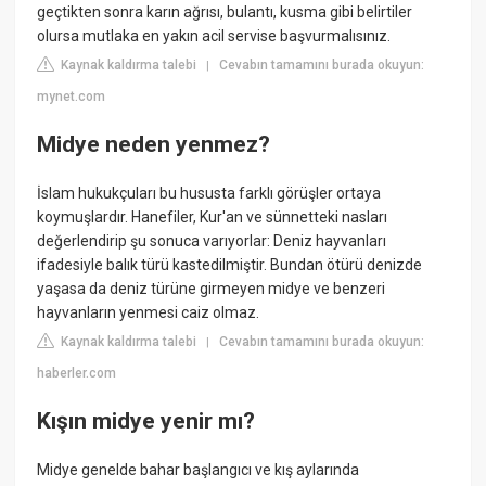
geçtikten sonra karın ağrısı, bulantı, kusma gibi belirtiler
olursa mutlaka en yakın acil servise başvurmalısınız.
Kaynak kaldırma talebi
Cevabın tamamını burada okuyun:
|
mynet.com
Midye neden yenmez?
İslam hukukçuları bu hususta farklı görüşler ortaya
koymuşlardır. Hanefiler, Kur'an ve sünnetteki nasları
değerlendirip şu sonuca varıyorlar: Deniz hayvanları
ifadesiyle balık türü kastedilmiştir. Bundan ötürü denizde
yaşasa da deniz türüne girmeyen midye ve benzeri
hayvanların yenmesi caiz olmaz.
Kaynak kaldırma talebi
Cevabın tamamını burada okuyun:
|
haberler.com
Kışın midye yenir mı?
Midye genelde bahar başlangıcı ve kış aylarında