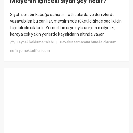
Midyenin içindeki siyah şey nedir?
Siyah sert bir kabuğa sahiptir. Tatlı sularda ve denizlerde
yaşayabilen bu canlılar, mevsiminde tüketildiğinde sağlık için
faydalı olmaktadır. Yumurtlama yoluyla üreyen midyeler,
karaya çok yakın yerlerde kayalıkların altında yaşar.
Kaynak kaldırma talebi
Cevabın tamamını burada okuyun:
|
nefisyemektarifleri.com