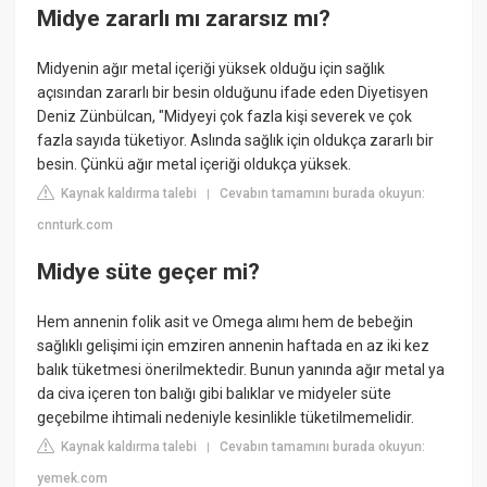
Midye zararlı mı zararsız mı?
Midyenin ağır metal içeriği yüksek olduğu için sağlık
açısından zararlı bir besin olduğunu ifade eden Diyetisyen
Deniz Zünbülcan, "Midyeyi çok fazla kişi severek ve çok
fazla sayıda tüketiyor. Aslında sağlık için oldukça zararlı bir
besin. Çünkü ağır metal içeriği oldukça yüksek.
Kaynak kaldırma talebi
Cevabın tamamını burada okuyun:
|
cnnturk.com
Midye süte geçer mi?
Hem annenin folik asit ve Omega alımı hem de bebeğin
sağlıklı gelişimi için emziren annenin haftada en az iki kez
balık tüketmesi önerilmektedir. Bunun yanında ağır metal ya
da civa içeren ton balığı gibi balıklar ve midyeler süte
geçebilme ihtimali nedeniyle kesinlikle tüketilmemelidir.
Kaynak kaldırma talebi
Cevabın tamamını burada okuyun:
|
yemek.com