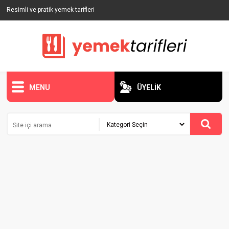
Resimli ve pratik yemek tarifleri
MENU
ÜYELİK