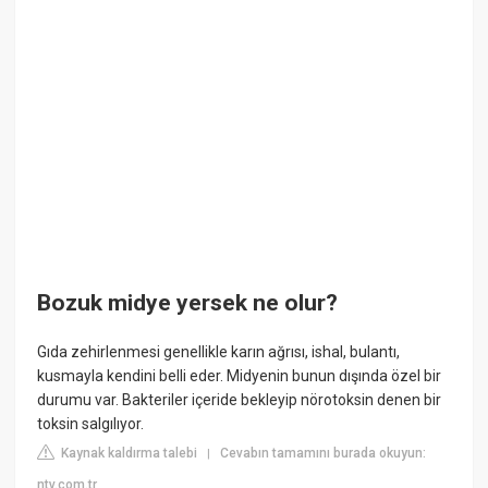
Bozuk midye yersek ne olur?
Gıda zehirlenmesi genellikle karın ağrısı, ishal, bulantı,
kusmayla kendini belli eder. Midyenin bunun dışında özel bir
durumu var. Bakteriler içeride bekleyip nörotoksin denen bir
toksin salgılıyor.
Kaynak kaldırma talebi
Cevabın tamamını burada okuyun:
|
ntv.com.tr