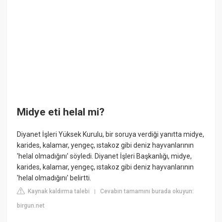
Midye eti helal mi?
Diyanet İşleri Yüksek Kurulu, bir soruya verdiği yanıtta midye,
karides, kalamar, yengeç, ıstakoz gibi deniz hayvanlarının
'helal olmadığını' söyledi. Diyanet İşleri Başkanlığı, midye,
karides, kalamar, yengeç, ıstakoz gibi deniz hayvanlarının
'helal olmadığını' belirtti.
Kaynak kaldırma talebi
Cevabın tamamını burada okuyun:
|
birgun.net