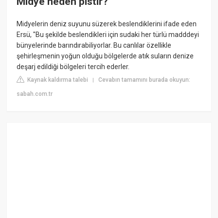
Midye neden pistir?
Midyelerin deniz suyunu süzerek beslendiklerini ifade eden
Ersü, "Bu şekilde beslendikleri için sudaki her türlü madddeyi
bünyelerinde barındırabiliyorlar. Bu canlılar özellikle
şehirleşmenin yoğun olduğu bölgelerde atık suların denize
deşarj edildiği bölgeleri tercih ederler.
Kaynak kaldırma talebi
Cevabın tamamını burada okuyun:
|
sabah.com.tr