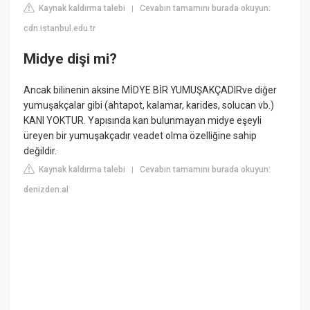
Kaynak kaldırma talebi
Cevabın tamamını burada okuyun:
|
cdn.istanbul.edu.tr
Midye dişi mi?
Ancak bilinenin aksine MİDYE BİR YUMUŞAKÇADIRve diğer
yumuşakçalar gibi (ahtapot, kalamar, karides, solucan vb.)
KANI YOKTUR. Yapısında kan bulunmayan midye eşeyli
üreyen bir yumuşakçadır veadet olma özelliğine sahip
değildir.
Kaynak kaldırma talebi
Cevabın tamamını burada okuyun:
|
denizden.al