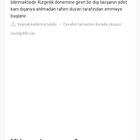
bilinmektedir. Kızgınlık dönemine giren bir dişi tavşanın adet
kanı dışarıya atılmadan rahim duvarı tarafından emmeye
başlanır.
Kaynak kaldırma talebi
Cevabın tamamını burada okuyun:
|
nasilgidilir.net