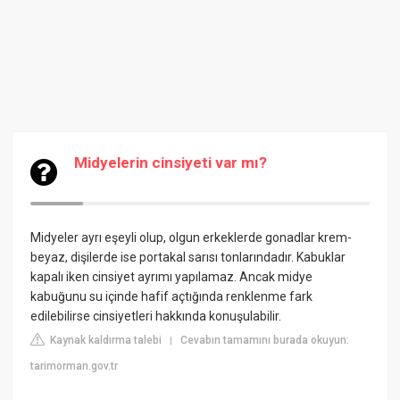
Midyelerin cinsiyeti var mı?
Midyeler ayrı eşeyli olup, olgun erkeklerde gonadlar krem-
beyaz, dişilerde ise portakal sarısı tonlarındadır. Kabuklar
kapalı iken cinsiyet ayrımı yapılamaz. Ancak midye
kabuğunu su içinde hafif açtığında renklenme fark
edilebilirse cinsiyetleri hakkında konuşulabilir.
Kaynak kaldırma talebi
Cevabın tamamını burada okuyun:
|
tarimorman.gov.tr