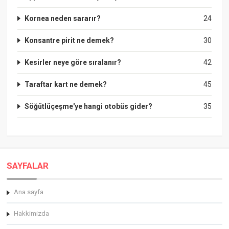
Kornea neden sararır?
24
Konsantre pirit ne demek?
30
Kesirler neye göre sıralanır?
42
Taraftar kart ne demek?
45
Söğütlüçeşme'ye hangi otobüs gider?
35
SAYFALAR
Ana sayfa
Hakkimizda