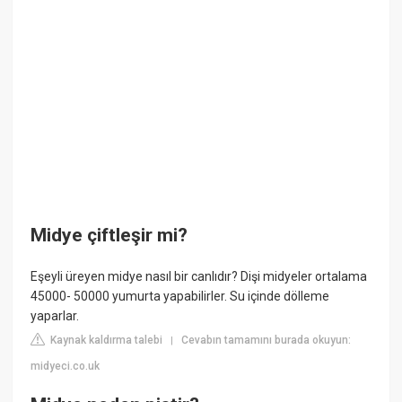
Midye çiftleşir mi?
Eşeyli üreyen midye nasıl bir canlıdır? Dişi midyeler ortalama
45000- 50000 yumurta yapabilirler. Su içinde dölleme
yaparlar.
Kaynak kaldırma talebi
Cevabın tamamını burada okuyun:
|
midyeci.co.uk