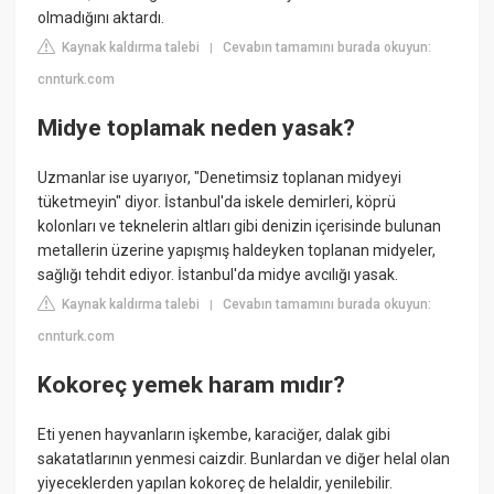
olmadığını aktardı.
Kaynak kaldırma talebi
Cevabın tamamını burada okuyun:
|
cnnturk.com
Midye toplamak neden yasak?
Uzmanlar ise uyarıyor, "Denetimsiz toplanan midyeyi
tüketmeyin" diyor. İstanbul'da iskele demirleri, köprü
kolonları ve teknelerin altları gibi denizin içerisinde bulunan
metallerin üzerine yapışmış haldeyken toplanan midyeler,
sağlığı tehdit ediyor. İstanbul'da midye avcılığı yasak.
Kaynak kaldırma talebi
Cevabın tamamını burada okuyun:
|
cnnturk.com
Kokoreç yemek haram mıdır?
Eti yenen hayvanların işkembe, karaciğer, dalak gibi
sakatatlarının yenmesi caizdir. Bunlardan ve diğer helal olan
yiyeceklerden yapılan kokoreç de helaldir, yenilebilir.