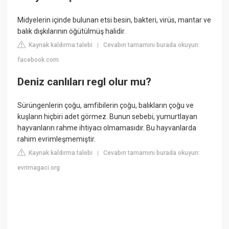
Midyelerin içinde bulunan etsi besin, bakteri, virüs, mantar ve
balık dışkılarının öğütülmüş halidir.
Kaynak kaldırma talebi
Cevabın tamamını burada okuyun:
|
facebook.com
Deniz canlıları regl olur mu?
Sürüngenlerin çoğu, amfibilerin çoğu, balıkların çoğu ve
kuşların hiçbiri adet görmez. Bunun sebebi, yumurtlayan
hayvanların rahme ihtiyacı olmamasıdır. Bu hayvanlarda
rahim evrimleşmemiştir.
Kaynak kaldırma talebi
Cevabın tamamını burada okuyun:
|
evrimagaci.org