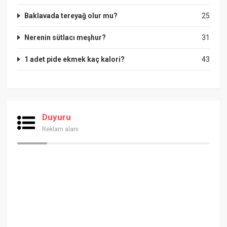
Baklavada tereyağ olur mu?
25
Nerenin sütlacı meşhur?
31
1 adet pide ekmek kaç kalori?
43
Duyuru
Reklam alanı