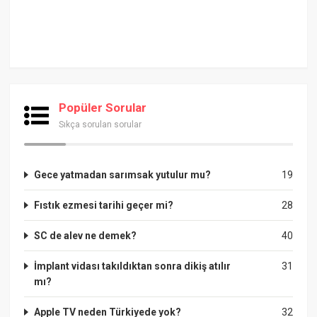
Popüler Sorular
Sıkça sorulan sorular
Gece yatmadan sarımsak yutulur mu?
19
Fıstık ezmesi tarihi geçer mi?
28
SC de alev ne demek?
40
İmplant vidası takıldıktan sonra dikiş atılır
31
mı?
Apple TV neden Türkiyede yok?
32