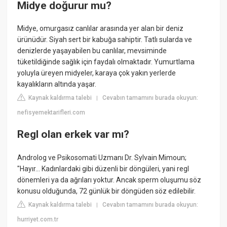
Midye doğurur mu?
Midye, omurgasız canlılar arasında yer alan bir deniz
ürünüdür. Siyah sert bir kabuğa sahiptir. Tatlı sularda ve
denizlerde yaşayabilen bu canlılar, mevsiminde
tüketildiğinde sağlık için faydalı olmaktadır. Yumurtlama
yoluyla üreyen midyeler, karaya çok yakın yerlerde
kayalıkların altında yaşar.
Kaynak kaldırma talebi
Cevabın tamamını burada okuyun:
|
nefisyemektarifleri.com
Regl olan erkek var mı?
Androlog ve Psikosomati Uzmanı Dr. Sylvain Mimoun;
"Hayır... Kadınlardaki gibi düzenli bir döngüleri, yani regl
dönemleri ya da ağrıları yoktur. Ancak sperm oluşumu söz
konusu olduğunda, 72 günlük bir döngüden söz edilebilir.
Kaynak kaldırma talebi
Cevabın tamamını burada okuyun:
|
hurriyet.com.tr