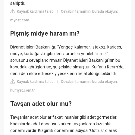
sahiptir.
Kaynak kaldırma talebi
Cevabın tamamını burada okuyun:
|
mynet.com
Pişmiş midye haram mı?
Diyanet İşleri Başkanlığı; "Yengeç, kalamar, ıstakoz, karides,
midye, kurbağa vb. gibi deniz ürünleri yenilebilir mi?"
sorusunu cevaplandırmıştır. Diyanet İşleri Başkanlığı'nın bu
konudaki görüşleri ise, şu şekilde olmuştur: Kur'an-ı Kerim'de,
denizden elde edilecek yiyeceklerin helal olduğu bildirildi.
Kaynak kaldırma talebi
Cevabın tamamını burada okuyun:
|
hurriyet.com.tr
Tavşan adet olur mu?
Tavşanlar adet olurlar fakat insanlar gibi adet görmezler.
Kadınlarda adet döngüsü varken tavşanlarda kızgınlık
dönemi vardır. Kızgınlık döneminin adıysa ''Östrus'' olarak