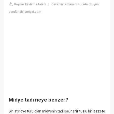
Kaynak kaldırma talebi
Cevabın tamamını burada okuyun:
|
sorularlaislamiyet.com
Midye tadı neye benzer?
Bir istiridye türü olan midyenin tadı ise, hafif tuzlu bir lezzete