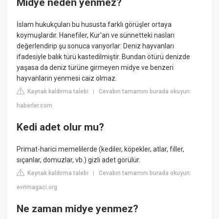
Midye neden yenmez?
İslam hukukçuları bu hususta farklı görüşler ortaya
koymuşlardır. Hanefiler, Kur'an ve sünnetteki nasları
değerlendirip şu sonuca varıyorlar: Deniz hayvanları
ifadesiyle balık türü kastedilmiştir. Bundan ötürü denizde
yaşasa da deniz türüne girmeyen midye ve benzeri
hayvanların yenmesi caiz olmaz.
Kaynak kaldırma talebi
Cevabın tamamını burada okuyun:
|
haberler.com
Kedi adet olur mu?
Primat-harici memelilerde (kediler, köpekler, atlar, filler,
sıçanlar, domuzlar, vb.) gizli adet görülür.
Kaynak kaldırma talebi
Cevabın tamamını burada okuyun:
|
evrimagaci.org
Ne zaman midye yenmez?