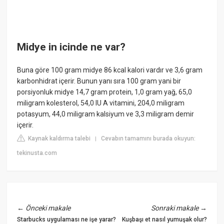
Midye in icinde ne var?
Buna göre 100 gram midye 86 kcal kalori vardır ve 3,6 gram
karbonhidrat içerir. Bunun yanı sıra 100 gram yani bir
porsiyonluk midye 14,7 gram protein, 1,0 gram yağ, 65,0
miligram kolesterol, 54,0 IU A vitamini, 204,0 miligram
potasyum, 44,0 miligram kalsiyum ve 3,3 miligram demir
içerir.
Kaynak kaldırma talebi
Cevabın tamamını burada okuyun:
|
tekinusta.com
←
Önceki makale
Sonraki makale
→
Starbucks uygulaması ne işe yarar?
Kuşbaşı et nasıl yumuşak olur?