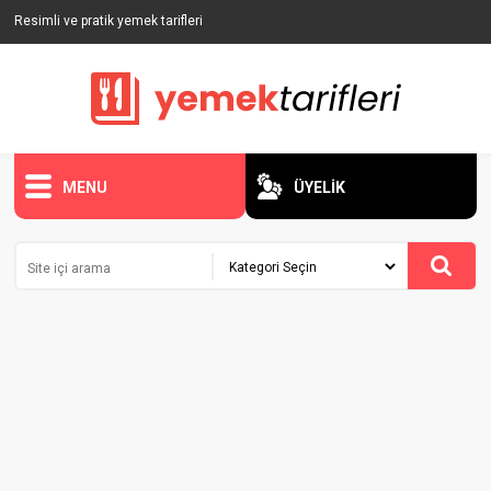
Resimli ve pratik yemek tarifleri
MENU
ÜYELİK