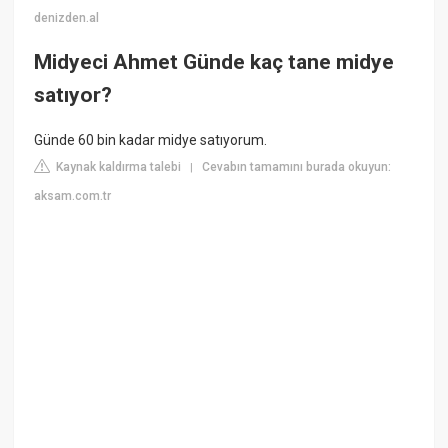
denizden.al
Midyeci Ahmet Günde kaç tane midye
satıyor?
Günde 60 bin kadar midye satıyorum.
Kaynak kaldırma talebi
Cevabın tamamını burada okuyun:
|
aksam.com.tr