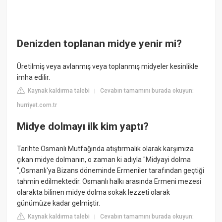
Denizden toplanan midye yenir mi?
Üretilmiş veya avlanmış veya toplanmış midyeler kesinlikle
imha edilir.
Kaynak kaldırma talebi
Cevabın tamamını burada okuyun:
|
hurriyet.com.tr
Midye dolmayı ilk kim yaptı?
Tarihte Osmanlı Mutfağında atıştırmalık olarak karşımıza
çıkan midye dolmanın, o zaman ki adıyla "Midyayi dolma
",Osmanlı'ya Bizans döneminde Ermeniler tarafından geçtiği
tahmin edilmektedir. Osmanlı halkı arasında Ermeni mezesi
olarakta bilinen midye dolma sokak lezzeti olarak
günümüze kadar gelmiştir.
Kaynak kaldırma talebi
Cevabın tamamını burada okuyun:
|