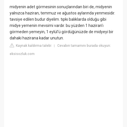
midyenin adet görmesinin sonuçlarından biri de, midyenin
yalnızca haziran, temmuz ve ağustos aylarında yenmesidir.
tavsiye edilen budur diyelim. tıpkı balıklarda olduğu gibi
midye yemenin mevsimi vardır. bu yüzden 1 haziran'ı
görmeden yemeyin, 1 eylül'ü gördüğünüzde de midyeyi bir
dahaki hazirana kadar unutun.
Kaynak kaldırma talebi
Cevabın tamamını burada okuyun:
|
eksisozluk.com