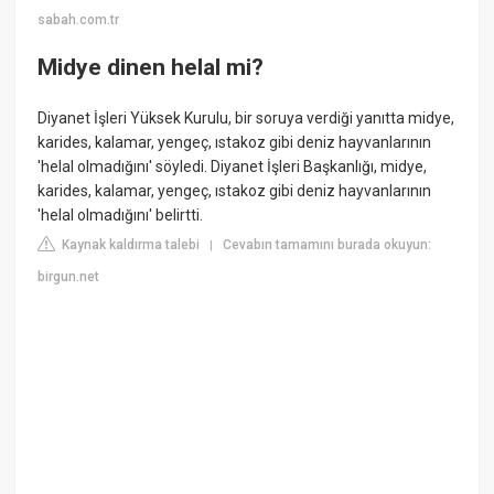
sabah.com.tr
Midye dinen helal mi?
Diyanet İşleri Yüksek Kurulu, bir soruya verdiği yanıtta midye,
karides, kalamar, yengeç, ıstakoz gibi deniz hayvanlarının
'helal olmadığını' söyledi. Diyanet İşleri Başkanlığı, midye,
karides, kalamar, yengeç, ıstakoz gibi deniz hayvanlarının
'helal olmadığını' belirtti.
Kaynak kaldırma talebi
Cevabın tamamını burada okuyun:
|
birgun.net