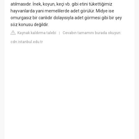
atılmasıdır. İnek, koyun, keçi vb. gibi etini tükettiğimiz
hayvanlarda yani memelilerde adet görülür. Midye ise
omurgasız bir canlıdır dolayısıyla adet görmesi gibi bir şey
söz konusu değildir.
Kaynak kaldırma talebi
Cevabın tamamını burada okuyun:
|
cdn.istanbul.edu.tr