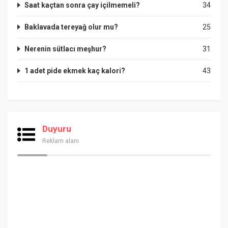
Saat kaçtan sonra çay içilmemeli?
34
Baklavada tereyağ olur mu?
25
Nerenin sütlacı meşhur?
31
1 adet pide ekmek kaç kalori?
43
Duyuru
Reklam alanı