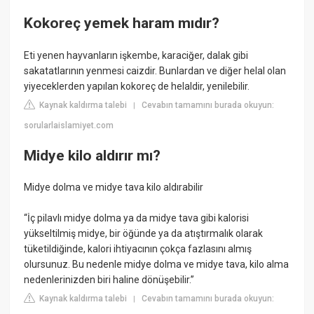
Kokoreç yemek haram mıdır?
Eti yenen hayvanların işkembe, karaciğer, dalak gibi
sakatatlarının yenmesi caizdir. Bunlardan ve diğer helal olan
yiyeceklerden yapılan kokoreç de helaldir, yenilebilir.
Kaynak kaldırma talebi
Cevabın tamamını burada okuyun:
|
sorularlaislamiyet.com
Midye kilo aldırır mı?
Midye dolma ve midye tava kilo aldırabilir
“İç pilavlı midye dolma ya da midye tava gibi kalorisi
yükseltilmiş midye, bir öğünde ya da atıştırmalık olarak
tüketildiğinde, kalori ihtiyacının çokça fazlasını almış
olursunuz. Bu nedenle midye dolma ve midye tava, kilo alma
nedenlerinizden biri haline dönüşebilir.”
Kaynak kaldırma talebi
Cevabın tamamını burada okuyun:
|