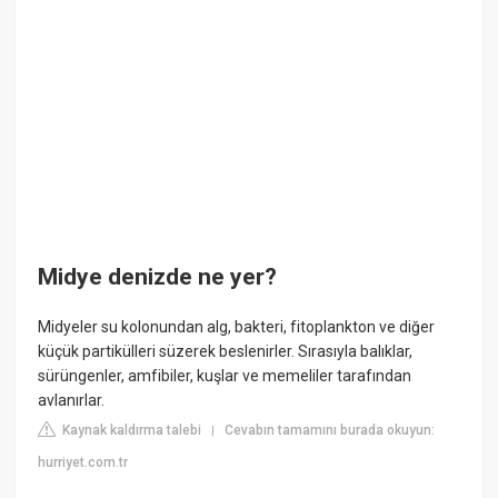
Midye denizde ne yer?
Midyeler su kolonundan alg, bakteri, fitoplankton ve diğer
küçük partikülleri süzerek beslenirler. Sırasıyla balıklar,
sürüngenler, amfibiler, kuşlar ve memeliler tarafından
avlanırlar.
Kaynak kaldırma talebi
Cevabın tamamını burada okuyun:
|
hurriyet.com.tr