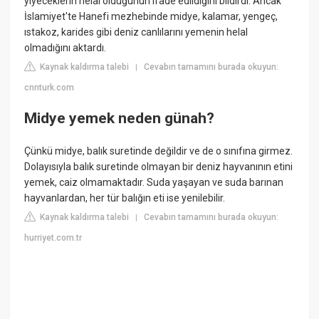
yiyeceklerin helal olduğunun ifade edildiğini bildirdi. Ancak
İslamiyet'te Hanefi mezhebinde midye, kalamar, yengeç,
ıstakoz, karides gibi deniz canlılarını yemenin helal
olmadığını aktardı.
Kaynak kaldırma talebi
Cevabın tamamını burada okuyun:
|
cnnturk.com
Midye yemek neden günah?
Çünkü midye, balık suretinde değildir ve de o sınıfına girmez.
Dolayısıyla balık suretinde olmayan bir deniz hayvanının etini
yemek, caiz olmamaktadır. Suda yaşayan ve suda barınan
hayvanlardan, her tür balığın eti ise yenilebilir.
Kaynak kaldırma talebi
Cevabın tamamını burada okuyun:
|
hurriyet.com.tr