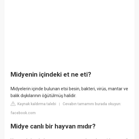
Midyenin içindeki et ne eti?
Midyelerin içinde bulunan etsi besin, bakteri, virüs, mantar ve
balık dışkılarının öğütülmüş halidir.
Kaynak kaldırma talebi
Cevabın tamamını burada okuyun:
|
facebook.com
Midye canlı bir hayvan mıdır?