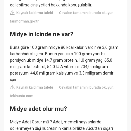
edilebilirse cinsiyetleri hakkında konuşulabilir.
Kaynak kaldırma talebi
Cevabın tamamını burada okuyun:
|
tarimorman.gov.tr
Midye in icinde ne var?
Buna göre 100 gram midye 86 kcal kalori vardır ve 3,6 gram
karbonhidrat içerir. Bunun yanı sıra 100 gram yani bir
porsiyonluk midye 14,7 gram protein, 1,0 gram yağ, 65,0
miligram kolesterol, 54,0 IU A vitamini, 204,0 miligram
potasyum, 44,0 miligram kalsiyum ve 3,3 miligram demir
içerir.
Kaynak kaldırma talebi
Cevabın tamamını burada okuyun:
|
tekinusta.com
Midye adet olur mu?
Midye Adet Görür mü ? Adet, memeli hayvanlarda
döllenmeyen dişi hücresinin kanla birlikte vücuttan dışarı