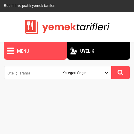
Resimli ve pratik yemek tarifleri
MENU
ÜYELİK