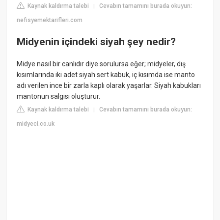
Kaynak kaldırma talebi
Cevabın tamamını burada okuyun:
|
nefisyemektarifleri.com
Midyenin içindeki siyah şey nedir?
Midye nasıl bir canlıdır diye sorulursa eğer; midyeler, dış
kısımlarında iki adet siyah sert kabuk, iç kısımda ise manto
adı verilen ince bir zarla kaplı olarak yaşarlar. Siyah kabukları
mantonun salgısı oluşturur.
Kaynak kaldırma talebi
Cevabın tamamını burada okuyun:
|
midyeci.co.uk