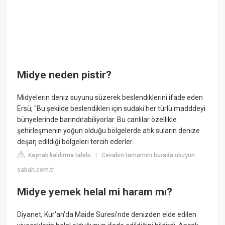
Midye neden pistir?
Midyelerin deniz suyunu süzerek beslendiklerini ifade eden
Ersü, "Bu şekilde beslendikleri için sudaki her türlü madddeyi
bünyelerinde barındırabiliyorlar. Bu canlılar özellikle
şehirleşmenin yoğun olduğu bölgelerde atık suların denize
deşarj edildiği bölgeleri tercih ederler.
Kaynak kaldırma talebi
Cevabın tamamını burada okuyun:
|
sabah.com.tr
Midye yemek helal mi haram mı?
Diyanet, Kur'an'da Maide Suresi'nde denizden elde edilen