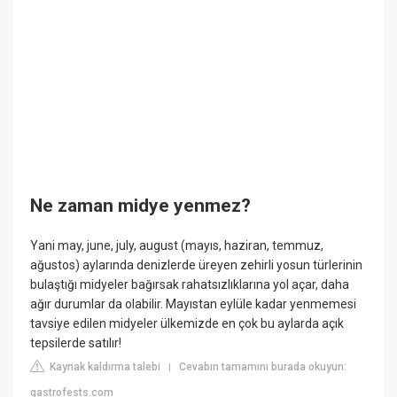
Ne zaman midye yenmez?
Yani may, june, july, august (mayıs, haziran, temmuz,
ağustos) aylarında denizlerde üreyen zehirli yosun türlerinin
bulaştığı midyeler bağırsak rahatsızlıklarına yol açar, daha
ağır durumlar da olabilir. Mayıstan eylüle kadar yenmemesi
tavsiye edilen midyeler ülkemizde en çok bu aylarda açık
tepsilerde satılır!
Kaynak kaldırma talebi
Cevabın tamamını burada okuyun:
|
gastrofests.com