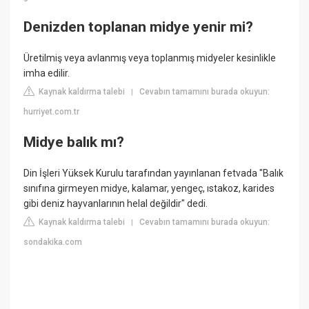
Denizden toplanan midye yenir mi?
Üretilmiş veya avlanmış veya toplanmış midyeler kesinlikle
imha edilir.
Kaynak kaldırma talebi
Cevabın tamamını burada okuyun:
|
hurriyet.com.tr
Midye balık mı?
Din İşleri Yüksek Kurulu tarafından yayınlanan fetvada "Balık
sınıfına girmeyen midye, kalamar, yengeç, ıstakoz, karides
gibi deniz hayvanlarının helal değildir" dedi.
Kaynak kaldırma talebi
Cevabın tamamını burada okuyun:
|
sondakika.com