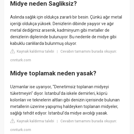
Midye neden Sagliksiz?
Aslında sağlık için oldukça zararlı bir besin. Çünkü ağır metal
içeriği oldukça yüksek. Denizlerin dibinde yaşıyor ve ağır
metal dediğimiz arsenik, kadminyum gibi metaller de
denizlerin diplerinde bulunuyor. Bu nedenle de midye gibi
kabuklu canlılarda bulunmuş oluyor.
Kaynak kaldırma talebi
Cevabın tamamını burada okuyun:
|
cnnturk.com
Midye toplamak neden yasak?
Uzmanlar ise uyarıyor, "Denetimsiz toplanan midyeyi
tüketmeyin" diyor. İstanbul'da iskele demirleri, köprü
kolonları ve teknelerin altları gibi denizin içerisinde bulunan
metallerin üzerine yapışmış haldeyken toplanan midyeler,
sağlığı tehdit ediyor. İstanbul'da midye avcılığı yasak.
Kaynak kaldırma talebi
Cevabın tamamını burada okuyun:
|
cnnturk.com