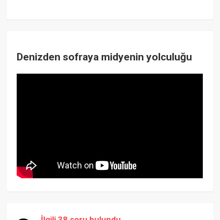
Denizden sofraya midyenin yolculuğu
İlgili 38 soru bulundu