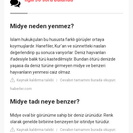
Midye neden yenmez?
İslam hukukçuları bu hususta farklı görüşler ortaya
koymuşlardır. Hanefiler, Kur'an ve sünnetteki nasları
değerlendirip şu sonuca varıyorlar: Deniz hayvanları
ifadesiyle balık türü kastedilmiştir. Bundan ötürü denizde
yaşasa da deniz türüne girmeyen midye ve benzeri
hayvanların yenmesi caiz olmaz.
Kaynak kaldırma talebi
Cevabın tamamını burada okuyun:
|
haberler.com
Midye tadı neye benzer?
Midye oval bir görünüme sahip bir deniz ürünüdür. Renk
olarak genelde birbirine benzeyen bir istiridye türüdür.
Kaynak kaldırma talebi
Cevabın tamamını burada okuyun:
|