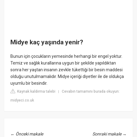
Midye kaç yaşında yenir?
Bunun için çocukların yemesinde herhangi bir engel yoktur.
Temiz ve sağlık kurallarına uygun bir şekilde yapıldıktan
sonra her yaştan insanın zevkle tükettiği bir besin maddesi
olduğu unutulmamalıdır. Midye içeriği diyetler ile de oldukça
uyumlu bir besindir.
Kaynak kaldırma talebi
Cevabın tamamını burada okuyun:
|
midyeci.co.uk
←
Önceki makale
Sonraki makale
→