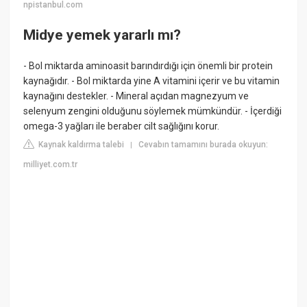
npistanbul.com
Midye yemek yararlı mı?
- Bol miktarda aminoasit barındırdığı için önemli bir protein
kaynağıdır. - Bol miktarda yine A vitamini içerir ve bu vitamin
kaynağını destekler. - Mineral açıdan magnezyum ve
selenyum zengini olduğunu söylemek mümkündür. - İçerdiği
omega-3 yağları ile beraber cilt sağlığını korur.
Kaynak kaldırma talebi
Cevabın tamamını burada okuyun:
|
milliyet.com.tr