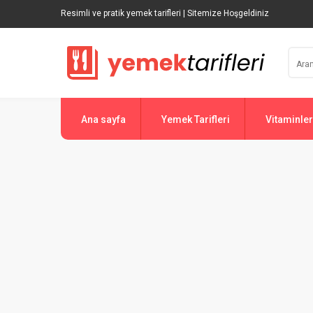
Resimli ve pratik yemek tarifleri | Sitemize Hoşgeldiniz
Ana sayfa
Yemek Tarifleri
Vitaminler