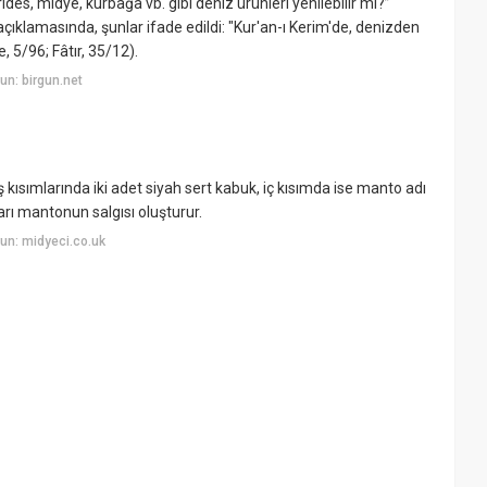
ides, midye, kurbağa vb. gibi deniz ürünleri yenilebilir mi?”
açıklamasında, şunlar ifade edildi: "Kur'an-ı Kerim'de, denizden
e, 5/96; Fâtır, 35/12).
n: birgun.net
ış kısımlarında iki adet siyah sert kabuk, iç kısımda ise manto adı
ları mantonun salgısı oluşturur.
un: midyeci.co.uk