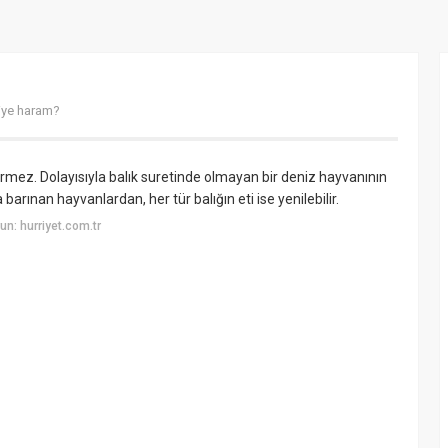
iye haram?
girmez. Dolayısıyla balık suretinde olmayan bir deniz hayvanının
rınan hayvanlardan, her tür balığın eti ise yenilebilir.
n: hurriyet.com.tr