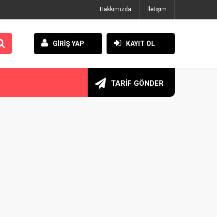
Hakkımızda
İletişim
GİRİŞ YAP
KAYIT OL
TARİF GÖNDER