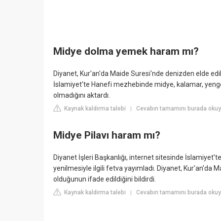
Midye dolma yemek haram mı?
Diyanet, Kur'an'da Maide Suresi'nde denizden elde edile
İslamiyet'te Hanefi mezhebinde midye, kalamar, yengeç,
olmadığını aktardı.
Kaynak kaldırma talebi
Cevabın tamamını burada okuy
|
Midye Pilavı haram mı?
Diyanet İşleri Başkanlığı, internet sitesinde İslamiyet't
yenilmesiyle ilgili fetva yayımladı. Diyanet, Kur'an'da 
olduğunun ifade edildiğini bildirdi.
Kaynak kaldırma talebi
Cevabın tamamını burada okuy
|