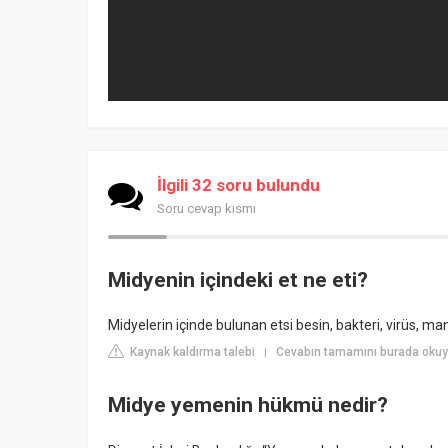
İlgili 32 soru bulundu
Soru cevap kısmı
Midyenin içindeki et ne eti?
Midyelerin içinde bulunan etsi besin, bakteri, virüs, man
Kaynak kaldırma talebi
Cevabın tamamını burada oku
|
Midye yemenin hükmü nedir?