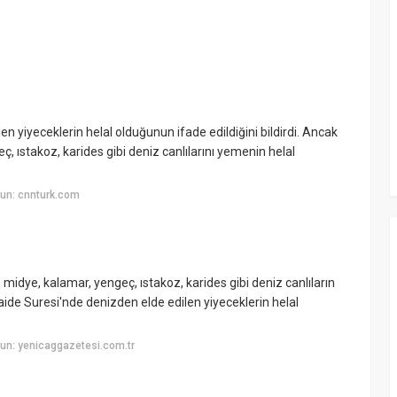
n yiyeceklerin helal olduğunun ifade edildiğini bildirdi. Ancak
 ıstakoz, karides gibi deniz canlılarını yemenin helal
un: cnnturk.com
e midye, kalamar, yengeç, ıstakoz, karides gibi deniz canlıların
Maide Suresi'nde denizden elde edilen yiyeceklerin helal
un: yenicaggazetesi.com.tr