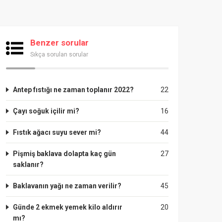
Benzer sorular
Sıkça sorulan sorular
Antep fıstığı ne zaman toplanır 2022?
22
Çayı soğuk içilir mi?
16
Fıstık ağacı suyu sever mi?
44
Pişmiş baklava dolapta kaç gün
27
saklanır?
Baklavanın yağı ne zaman verilir?
45
Günde 2 ekmek yemek kilo aldırır
20
mı?