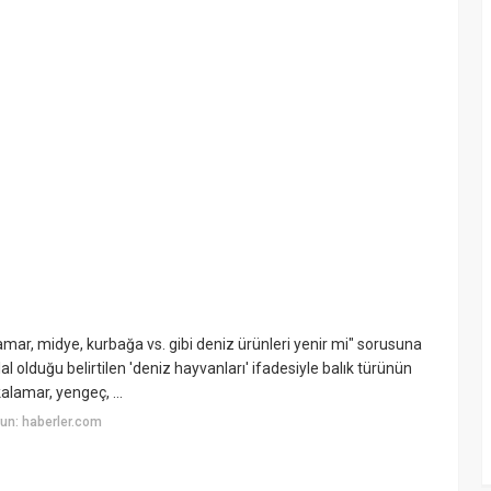
lamar, midye, kurbağa vs. gibi deniz ürünleri yenir mi" sorusuna
al olduğu belirtilen 'deniz hayvanları' ifadesiyle balık türünün
kalamar, yengeç, ...
un: haberler.com