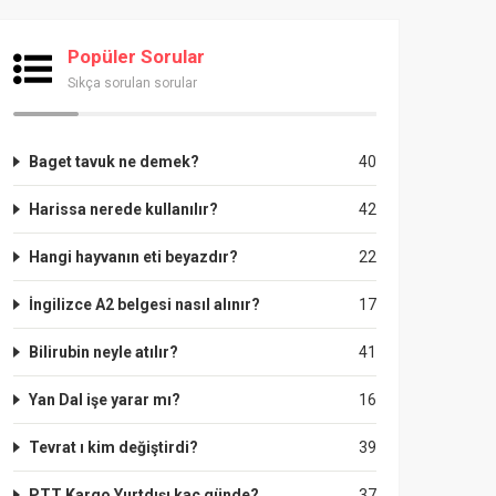
Popüler Sorular
Sıkça sorulan sorular
Baget tavuk ne demek?
40
Harissa nerede kullanılır?
42
Hangi hayvanın eti beyazdır?
22
İngilizce A2 belgesi nasıl alınır?
17
Bilirubin neyle atılır?
41
Yan Dal işe yarar mı?
16
Tevrat ı kim değiştirdi?
39
PTT Kargo Yurtdışı kaç günde?
37