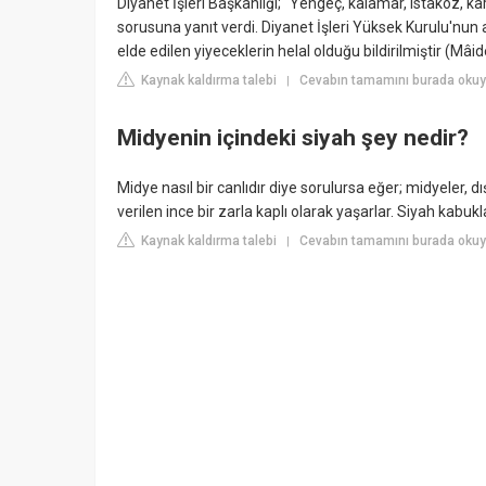
Diyanet İşleri Başkanlığı; “Yengeç, kalamar, ıstakoz, kar
sorusuna yanıt verdi. Diyanet İşleri Yüksek Kurulu'nun 
elde edilen yiyeceklerin helal olduğu bildirilmiştir (Mâid
Kaynak kaldırma talebi
Cevabın tamamını burada okuyu
|
Midyenin içindeki siyah şey nedir?
Midye nasıl bir canlıdır diye sorulursa eğer; midyeler, d
verilen ince bir zarla kaplı olarak yaşarlar. Siyah kabuk
Kaynak kaldırma talebi
Cevabın tamamını burada okuy
|