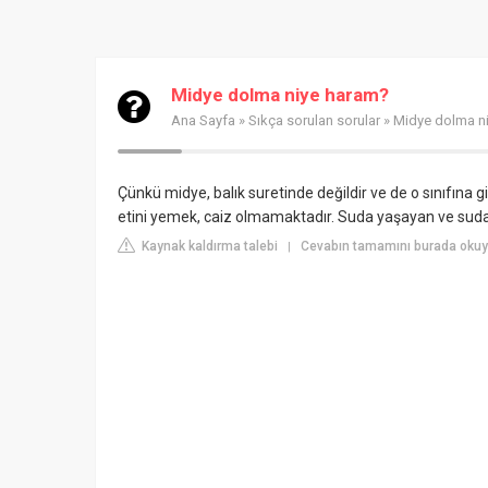
Midye dolma niye haram?
Ana Sayfa
»
Sıkça sorulan sorular
» Midye dolma n
Çünkü midye, balık suretinde değildir ve de o sınıfına 
etini yemek, caiz olmamaktadır. Suda yaşayan ve suda ba
Kaynak kaldırma talebi
Cevabın tamamını burada okuyu
|