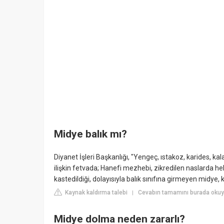
Midye balık mı?
Diyanet İşleri Başkanlığı, "Yengeç, ıstakoz, karides, ka
ilişkin fetvada; Hanefi mezhebi, zikredilen naslarda hel
kastedildiği, dolayısıyla balık sınıfına girmeyen midye, 
Kaynak kaldırma talebi
Cevabın tamamını burada okuy
|
Midye dolma neden zararlı?