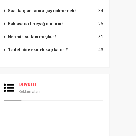
Saat kaçtan sonra çay içilmemeli?
34
Baklavada tereyağ olur mu?
25
Nerenin sütlacı meşhur?
31
1 adet pide ekmek kaç kalori?
43
Duyuru
Reklam alanı