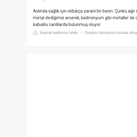
Aslında sağlık için oldukça zararlı bir besin. Çünkü ağır
metal dediğimiz arsenik, kadminyum gibi metaller de d
kabuklu canlılarda bulunmuş oluyor.
Kaynak kaldırma talebi
Cevabın tamamını burada okuy
|