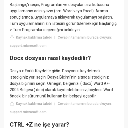
Başlangıç'ı seçin, Programları ve dosyaları ara kutusuna
uygulamanın adını yazın (örn. Word veya Excel). Arama
sonuçlarında, uygulamaya tıklayarak uygulamayı başlatın.
Tüm uygulamalarınızın listesini görüntülemek için Başlangıç
> Tüm Programlar seçeneğini belirleyin.
Kaynak kaldırma talebi
Cevabın tamamını burada okuyun:
|
support.microsoft.com
Docx dosyası nasıl kaydedilir?
Dosya > Farklı Kaydet'e gidin. Dosyanızı kaydetmek
istediğiniz yeri seçin. Dosya Biçimi'nin altında istediğiniz
dosya biçimini seçin. Örneğin, belgenizi (.docx) Word 97-
2004 Belgesi (.doc) olarak kaydedebilirsiniz, böylece Word
önceki bir sürümünü kullanan biri belgeyi açabilir.
Kaynak kaldırma talebi
Cevabın tamamını burada okuyun:
|
support.microsoft.com
CTRL +Z ne işe yarar?