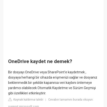
OneDrive kaydet ne demek?
Bir dosyayı OneDrive veya SharePoint'e kaydetmek ,
dosyaya herhangi bir cihazda erişmenizi sağlar ve dosyanız
beklenmedik bir şekilde kapanırsa veri kaybını önlemeye
yardımcı olabilecek Otomatik Kaydetme ve Sürüm Geçmişi
gibi özellikleri etkinleştirir.
Kaynak kaldırma talebi
Cevabın tamamını burada okuyun:
|
support.microsoft.com