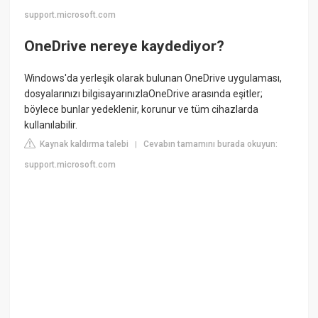
support.microsoft.com
OneDrive nereye kaydediyor?
Windows'da yerleşik olarak bulunan OneDrive uygulaması,
dosyalarınızı bilgisayarınızlaOneDrive arasında eşitler;
böylece bunlar yedeklenir, korunur ve tüm cihazlarda
kullanılabilir.
Kaynak kaldırma talebi
Cevabın tamamını burada okuyun:
|
support.microsoft.com