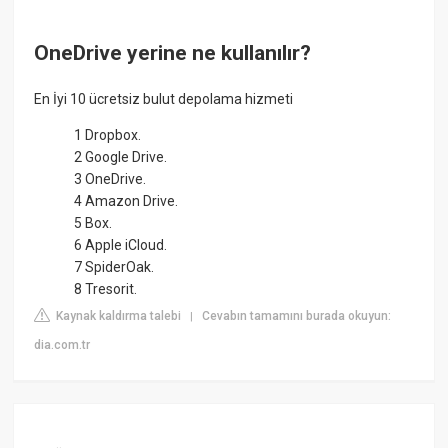
OneDrive yerine ne kullanılır?
En İyi 10 ücretsiz bulut depolama hizmeti
1 Dropbox.
2 Google Drive.
3 OneDrive.
4 Amazon Drive.
5 Box.
6 Apple iCloud.
7 SpiderOak.
8 Tresorit.
Kaynak kaldırma talebi
Cevabın tamamını burada okuyun:
|
dia.com.tr