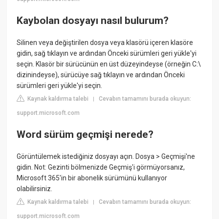
Kaybolan dosyayı nasıl bulurum?
Silinen veya değiştirilen dosya veya klasörü içeren klasöre
gidin, sağ tıklayın ve ardından Önceki sürümleri geri yükle'yi
seçin. Klasör bir sürücünün en üst düzeyindeyse (örneğin C:\
dizinindeyse), sürücüye sağ tıklayın ve ardından Önceki
sürümleri geri yükle'yi seçin.
Kaynak kaldırma talebi
Cevabın tamamını burada okuyun:
|
support.microsoft.com
Word sürüm geçmişi nerede?
Görüntülemek istediğiniz dosyayı açın. Dosya > Geçmişi'ne
gidin. Not: Gezinti bölmenizde Geçmiş'i görmüyorsanız,
Microsoft 365'in bir abonelik sürümünü kullanıyor
olabilirsiniz.
Kaynak kaldırma talebi
Cevabın tamamını burada okuyun:
|
support.microsoft.com