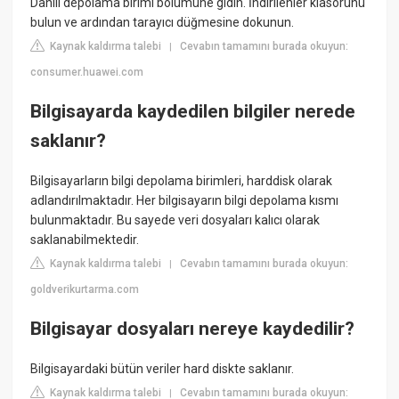
Dahili depolama birimi bölümüne gidin. İndirilenler klasörünü
bulun ve ardından tarayıcı düğmesine dokunun.
Kaynak kaldırma talebi
Cevabın tamamını burada okuyun:
|
consumer.huawei.com
Bilgisayarda kaydedilen bilgiler nerede
saklanır?
Bilgisayarların bilgi depolama birimleri, harddisk olarak
adlandırılmaktadır. Her bilgisayarın bilgi depolama kısmı
bulunmaktadır. Bu sayede veri dosyaları kalıcı olarak
saklanabilmektedir.
Kaynak kaldırma talebi
Cevabın tamamını burada okuyun:
|
goldverikurtarma.com
Bilgisayar dosyaları nereye kaydedilir?
Bilgisayardaki bütün veriler hard diskte saklanır.
Kaynak kaldırma talebi
Cevabın tamamını burada okuyun:
|