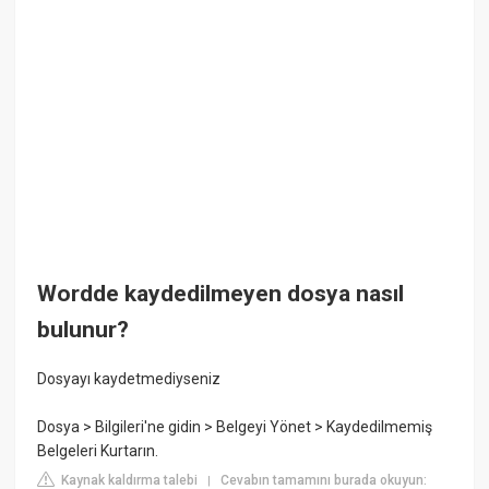
Wordde kaydedilmeyen dosya nasıl
bulunur?
Dosyayı kaydetmediyseniz
Dosya > Bilgileri'ne gidin > Belgeyi Yönet > Kaydedilmemiş
Belgeleri Kurtarın.
Kaynak kaldırma talebi
Cevabın tamamını burada okuyun:
|