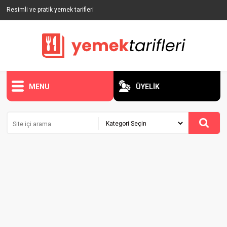
Resimli ve pratik yemek tarifleri
MENU
ÜYELİK