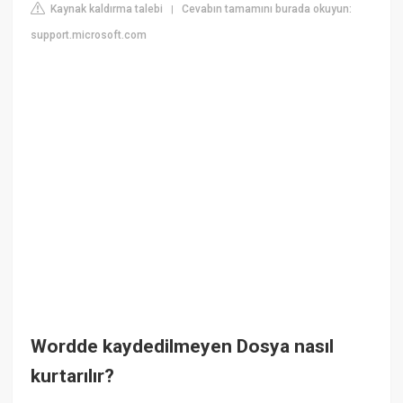
Kaynak kaldırma talebi
Cevabın tamamını burada okuyun:
|
support.microsoft.com
Wordde kaydedilmeyen Dosya nasıl
kurtarılır?