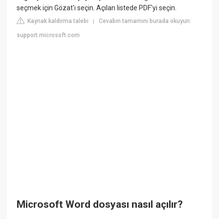
seçmek için Gözat'ı seçin. Açılan listede PDF'yi seçin.
Kaynak kaldırma talebi
Cevabın tamamını burada okuyun:
|
support.microsoft.com
Microsoft Word dosyası nasıl açılır?