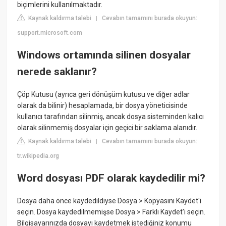
biçimlerini kullanılmaktadır.
Kaynak kaldırma talebi
Cevabın tamamını burada okuyun:
|
support.microsoft.com
Windows ortamında silinen dosyalar
nerede saklanır?
Çöp Kutusu (ayrıca geri dönüşüm kutusu ve diğer adlar
olarak da bilinir) hesaplamada, bir dosya yöneticisinde
kullanıcı tarafından silinmiş, ancak dosya sisteminden kalıcı
olarak silinmemiş dosyalar için geçici bir saklama alanıdır.
Kaynak kaldırma talebi
Cevabın tamamını burada okuyun:
|
tr.wikipedia.org
Word dosyası PDF olarak kaydedilir mi?
Dosya daha önce kaydedildiyse Dosya > Kopyasını Kaydet'i
seçin. Dosya kaydedilmemişse Dosya > Farklı Kaydet'i seçin.
Bilgisayarınızda dosyayı kaydetmek istediğiniz konumu