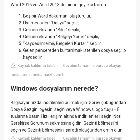
Word 2016 ve Word 2013'de bir belgeyi kurtarma
Boş bir Word dokümanı oluşturulur,
Üst menüden “Dosya” seçilir,
Gelinen ekranda “Bilgi” seçilir,
Gelinen ekranda “Belgeyi Yönet” seçilir,
“Kaydedilmemiş Belgeleri Kurtar ” seçilir,
Gelen pencereden kurtarılmak istenilen dosya seçilip
kaydedilir.
Kaynak kaldırma talebi
Cevabın tamamını burada okuyun:
|
mediatrend.mediamarkt.com.tr
Windows dosyalarım nerede?
Bilgisayarınızda indirilenleri bulmak için: Görev çubuğundan
Dosya Gezgini öğesini seçin veya Windows logo tuşu + E
tuşlarına basın. Hızlı erişim altında İndirilenler'i seçin. Not:
Gerekirse Görünüm sekmesine gidin, Gezinti bölmesi'ni
seçin ve Gezinti bölmesinin işaretli olduğundan emin olun.
Kaynak kaldırma talebi
Cevabın tamamını burada okuyun:
|