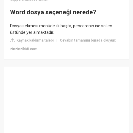
Word dosya seçeneği nerede?
Dosya sekmesi menüde ilk başta, pencerenin ise sol en
üstünde yer almaktadır.
Kaynak kaldırma talebi
Cevabın tamamını burada okuyun:
|
zinzinzibidi.com