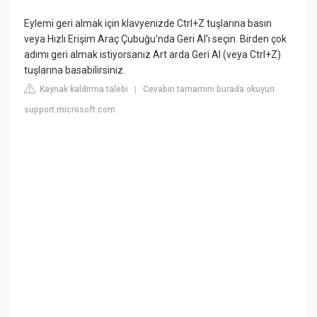
Eylemi geri almak için klavyenizde Ctrl+Z tuşlarına basın
veya Hızlı Erişim Araç Çubuğu'nda Geri Al'ı seçin. Birden çok
adımı geri almak istiyorsanız Art arda Geri Al (veya Ctrl+Z)
tuşlarına basabilirsiniz.
Kaynak kaldırma talebi
Cevabın tamamını burada okuyun:
|
support.microsoft.com