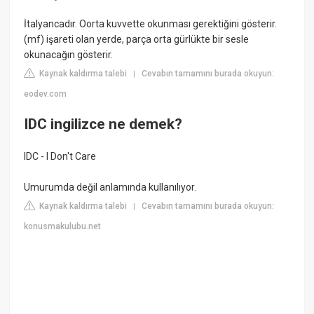
İtalyancadır. Oorta kuvvette okunması gerektiğini gösterir.
(mf) işareti olan yerde, parça orta gürlükte bir sesle
okunacağın gösterir.
Kaynak kaldırma talebi
Cevabın tamamını burada okuyun:
|
eodev.com
IDC ingilizce ne demek?
IDC - I Don't Care
Umurumda değil anlamında kullanılıyor.
Kaynak kaldırma talebi
Cevabın tamamını burada okuyun:
|
konusmakulubu.net