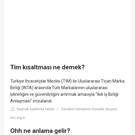
Tim kısaltması ne demek?
Türkiye İhracatçılar Meclisi (TİM) ile Uluslararası Ticari Marka
Birliği (INTA) arasında Türk Markalarının uluslararası
bilinirliğini ve güvenilirliğini artırmak amacıyla “İkili İş Birliği
Anlaşması” imzalandı.
Kaynak kaldırma talebi
Cevabın tamamını burada okuyun:
|
tim.org.tr
Ohh ne anlama gelir?