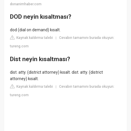
donanimhaber.com
DOD neyin kısaltması?
dod (dial on demand) kısalt.
Kaynak kaldırma talebi
Cevabın tamamını burada okuyun:
|
tureng.com
Dist neyin kısaltması?
dist. atty. (district attorney) kısalt. dist. atty. (district
attorney) kısalt.
Kaynak kaldırma talebi
Cevabın tamamını burada okuyun:
|
tureng.com