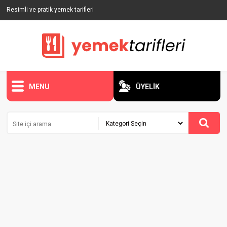
Resimli ve pratik yemek tarifleri
MENU
ÜYELİK