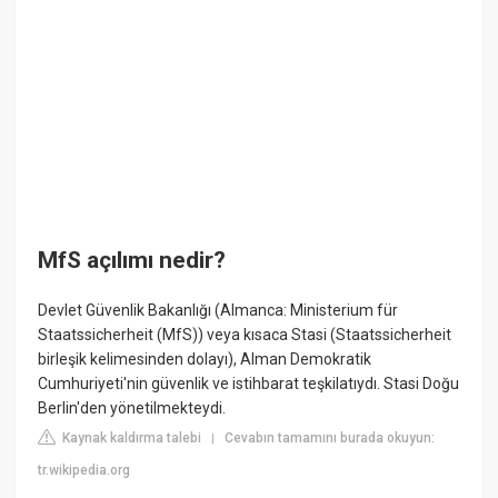
MfS açılımı nedir?
Devlet Güvenlik Bakanlığı (Almanca: Ministerium für
Staatssicherheit (MfS)) veya kısaca Stasi (Staatssicherheit
birleşik kelimesinden dolayı), Alman Demokratik
Cumhuriyeti'nin güvenlik ve istihbarat teşkilatıydı. Stasi Doğu
Berlin'den yönetilmekteydi.
Kaynak kaldırma talebi
Cevabın tamamını burada okuyun:
|
tr.wikipedia.org