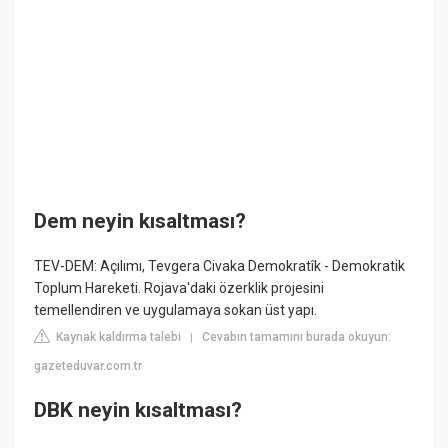
Dem neyin kısaltması?
TEV-DEM: Açılımı, Tevgera Civaka Demokratîk - Demokratik
Toplum Hareketi. Rojava'daki özerklik projesini
temellendiren ve uygulamaya sokan üst yapı.
Kaynak kaldırma talebi
Cevabın tamamını burada okuyun:
|
gazeteduvar.com.tr
DBK neyin kısaltması?