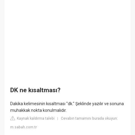
DK ne kısaltması?
Dakika kelimesinin kısaltması "dk." Şeklinde yazılır ve sonuna
muhakkak nokta konulmalıdır.
Kaynak kaldırma talebi
Cevabın tamamını burada okuyun:
|
m.sabah.com.tr