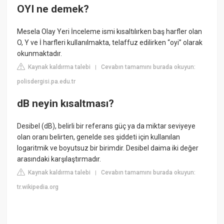
OYI ne demek?
Mesela Olay Yeri İnceleme ismi kısaltılırken baş harfler olan
O, Y ve İ harfleri kullanılmakta, telaffuz edilirken “oyi” olarak
okunmaktadır.
Kaynak kaldırma talebi
Cevabın tamamını burada okuyun:
|
polisdergisi.pa.edu.tr
dB neyin kısaltması?
Desibel (dB), belirli bir referans güç ya da miktar seviyeye
olan oranı belirten, genelde ses şiddeti için kullanılan
logaritmik ve boyutsuz bir birimdir. Desibel daima iki değer
arasındaki karşılaştırmadır.
Kaynak kaldırma talebi
Cevabın tamamını burada okuyun:
|
tr.wikipedia.org