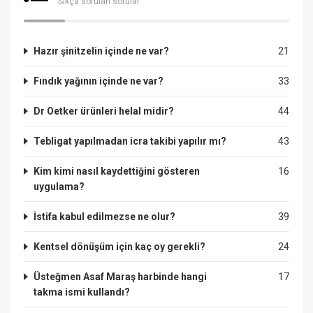
Sıkça sorulan sorular
Hazır şinitzelin içinde ne var?
21
Fındık yağının içinde ne var?
33
Dr Oetker ürünleri helal midir?
44
Tebligat yapılmadan icra takibi yapılır mı?
43
Kim kimi nasıl kaydettiğini gösteren
16
uygulama?
İstifa kabul edilmezse ne olur?
39
Kentsel dönüşüm için kaç oy gerekli?
24
Üsteğmen Asaf Maraş harbinde hangi
17
takma ismi kullandı?