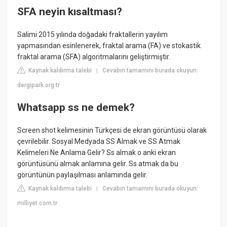
SFA neyin kısaltması?
Salimi 2015 yılında doğadaki fraktallerin yayılım
yapmasından esinlenerek, fraktal arama (FA) ve stokastik
fraktal arama (SFA) algoritmalarını geliştirmiştir.
Kaynak kaldırma talebi
Cevabın tamamını burada okuyun:
|
dergipark.org.tr
Whatsapp ss ne demek?
Screen shot kelimesinin Türkçesi de ekran görüntüsü olarak
çevrilebilir. Sosyal Medyada SS Almak ve SS Atmak
Kelimeleri Ne Anlama Gelir? Ss almak o anki ekran
görüntüsünü almak anlamına gelir. Ss atmak da bu
görüntünün paylaşılması anlamında gelir.
Kaynak kaldırma talebi
Cevabın tamamını burada okuyun:
|
milliyet.com.tr