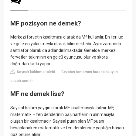
MF pozisyon ne demek?
Merkezi forvetin kısaltması olarak da Mf kullanılır. En ileri uç
ve gole en yakın mevki olarak bilinmektedir. Aynı zamanda
santrafor olarak da adlandırılmaktadır. Genelde merkez
forvetler, takımının en golcü oyuncusu olur ve skora
doğrudan katkı yapar.
Kaynak kaldırma talebi
Cevabın tamamını burada okuyun:
|
sabah.com.tr
MF ne demek lise?
Sayısal bölüm yaygın olarak MF kısaltmasıyla bilinir. MF,
matematik – fen derslerinin baş harflerinin alınmasıyla
oluşan bir kısaltmadır. Sayısal puan olan MF puanı
hesaplanırken matematik ve fen derslerinde yaptığın başarı
göz önüne alınır.