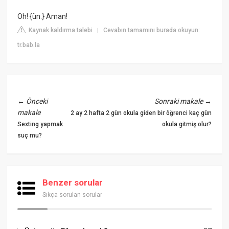
Oh! {ün.} Aman!
Kaynak kaldırma talebi
Cevabın tamamını burada okuyun:
|
tr.bab.la
←
Önceki
Sonraki makale
→
makale
2 ay 2 hafta 2 gün okula giden bir öğrenci kaç gün
Sexting yapmak
okula gitmiş olur?
suç mu?
Benzer sorular
Sıkça sorulan sorular