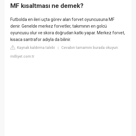
MF kısaltması ne demek?
Futbolda en ileri uçta görev alan forvet oyuncusuna MF
denir. Genelde merkez forvetler, takımının en golcü
oyuncusu olur ve skora doğrudan katkı yapar. Merkez forvet,
kısaca santrafor adıyla da bilinir.
Kaynak kaldırma talebi
Cevabın tamamını burada okuyun:
|
milliyet.com.tr