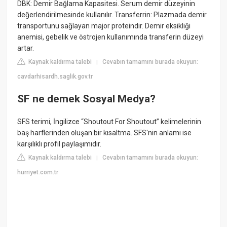
DBK: Demir Bağlama Kapasitesi. Serum demir düzeyinin
değerlendirilmesinde kullanılır. Transferrin: Plazmada demir
transportunu sağlayan major proteindir. Demir eksikliği
anemisi, gebelik ve östrojen kullanımında transferin düzeyi
artar.
Kaynak kaldırma talebi
Cevabın tamamını burada okuyun:
|
cavdarhisardh.saglik.gov.tr
SF ne demek Sosyal Medya?
SFS terimi, İngilizce “Shoutout For Shoutout” kelimelerinin
baş harflerinden oluşan bir kısaltma. SFS'nin anlamı ise
karşılıklı profil paylaşımıdır.
Kaynak kaldırma talebi
Cevabın tamamını burada okuyun:
|
hurriyet.com.tr