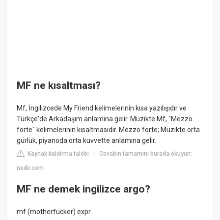
MF ne kısaltması?
Mf, İngilizcede My Friend kelimelerinin kısa yazılışıdır ve
Türkçe'de Arkadaşım anlamına gelir. Müzikte Mf, "Mezzo
forte" kelimelerinin kısaltmasıdır. Mezzo forte; Müzikte orta
gürlük, piyanoda orta kuvvette anlamına gelir.
Kaynak kaldırma talebi
Cevabın tamamını burada okuyun:
|
nedir.com
MF ne demek ingilizce argo?
mf (motherfucker) expr.