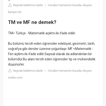
Kaynak kaldırma talebi
Cevabın tamamını burada okuyun:
|
kariyer.net
TM ve MF ne demek?
TM= Türkçe - Matematik açılımı ile ifade edilir.
Bu bölümü tercih eden öğrenciler edebiyat, geometri, tarih,
coğrafya gibi dersler üzerine yoğunlaşır. MF =Matematik -
Fen açılımı ile ifade edilir.Sayısal olarak da adlandırılan bir
bölümdür.Bu alanı tercih eden öğrenciler tıp ve mühendislik
düşünürler.
Kaynak kaldırma talebi
Cevabın tamamını burada okuyun:
|
eodev.com