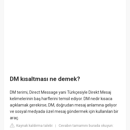
DM kısaltması ne demek?
DM terimi, Direct Message yani Türkçesiyle Direkt Mesaj
kelimelerinin baş harflerini temsil ediyor. DM nedir kısaca
açıklamak gerekirse; DM, doğrudan mesaj anlamına geliyor
ve sosyal medyada özel mesaj göndermek için kullanılan bir
araç.
Kaynak kaldırma talebi
Cevabın tamamını burada okuyun:
|