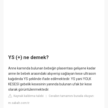
YS (+) ne demek?
Anne karnında bulunan bebeğin plasentası gelişene kadar
anne ile bebek arasındaki alışverişi sağlayan kese ultrason
kağıdında YS şeklinde ifade edilmektedir. YS yani YOLK
KESESİ gebelik kesesinin yanında bulunan ufak bir kese
olarak görüntülenmektedir.
Kaynak kaldırma talebi
Cevabın tamamını burada okuyun:
|
m.sabah.com.tr