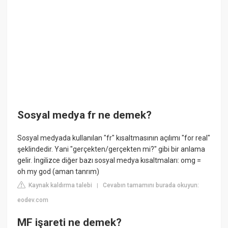
Sosyal medya fr ne demek?
Sosyal medyada kullanılan "fr" kısaltmasının açılımı "for real"
şeklindedir. Yani "gerçekten/gerçekten mi?" gibi bir anlama
gelir. İngilizce diğer bazı sosyal medya kısaltmaları: omg =
oh my god (aman tanrım)
Kaynak kaldırma talebi
Cevabın tamamını burada okuyun:
|
eodev.com
MF işareti ne demek?