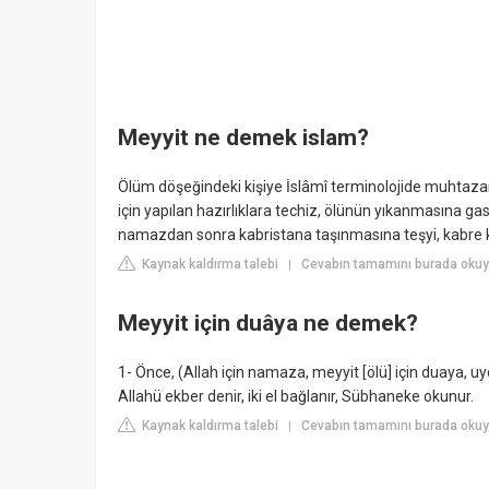
Meyyit ne demek islam?
Ölüm döşeğindeki kişiye İslâmî terminolojide muhtazar,
için yapılan hazırlıklara techiz, ölünün yıkanmasına ga
namazdan sonra kabristana taşınmasına teşyi, kabre 
Kaynak kaldırma talebi
Cevabın tamamını burada okuyun
|
Meyyit için duâya ne demek?
1- Önce, (Allah için namaza, meyyit [ölü] için duaya, uydu
Allahü ekber denir, iki el bağlanır, Sübhaneke okunur.
Kaynak kaldırma talebi
Cevabın tamamını burada okuy
|