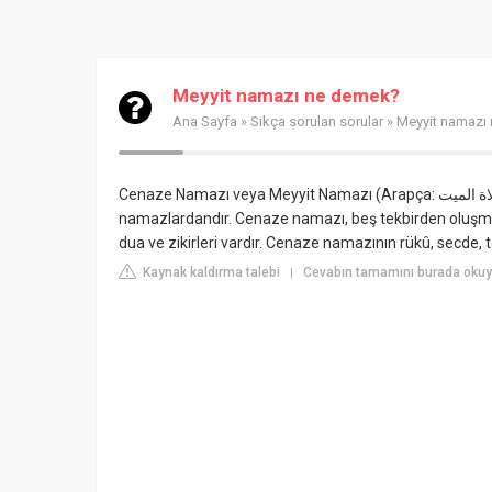
Meyyit namazı ne demek?
Ana Sayfa
»
Sıkça sorulan sorular
» Meyyit namazı
Cenaze Namazı veya Meyyit Namazı (Arapça: صلاة الميت; vefat etmiş her bir Müslüman birey için kılınan farz
namazlardandır. Cenaze namazı, beş tekbirden oluşmak
dua ve zikirleri vardır. Cenaze namazının rükû, secde, 
Kaynak kaldırma talebi
Cevabın tamamını burada okuyun
|