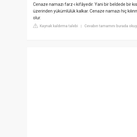
Cenaze namazı farz-ı kifâyedir. Yani bir beldede bir k
üzerinden yükümlülük kalkar. Cenaze namazı hiç kılı
olur.
Kaynak kaldırma talebi
Cevabın tamamını burada okuyu
|