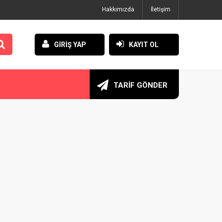
Hakkımızda
İletişim
GİRİŞ YAP
KAYIT OL
TARİF GÖNDER