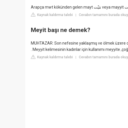
Kaynak kaldırma talebi
Cevabın tamamını burada oku
|
Meyit başı ne demek?
MUHTAZAR: Son nefesine yaklaşmış ve ölmek üzere olan
. Meyyit kelimesinin kadınlar için kullanımı meyyite ,çoğ
Kaynak kaldırma talebi
Cevabın tamamını burada okuyun
|