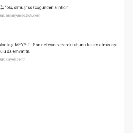
Arapça mwt kökünden gelen mayt مَيْت veya mayyit مَيِّت “ölü, ölmüş” sözcüğünden alıntıdır.
yun: nisanyansozluk.com
 kişi. MEYYİT : Son nefesini vererek ruhunu teslim etmiş kişi
ulu da emvat'tır.
: cayeli.bel.tr