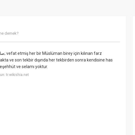
 ne demek?
ta ve son tekbir dışında her tekbirden sonra kendisine has
teşehhüt ve selamı yoktur.
: tr.wikishia.net