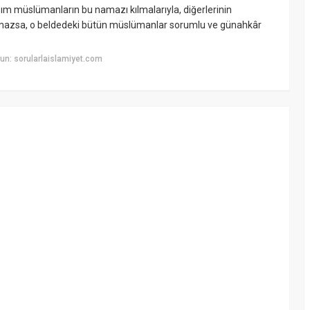
ısım müslümanların bu namazı kılmalarıyla, diğerlerinin
nmazsa, o beldedeki bütün müslümanlar sorumlu ve günahkâr
n: sorularlaislamiyet.com