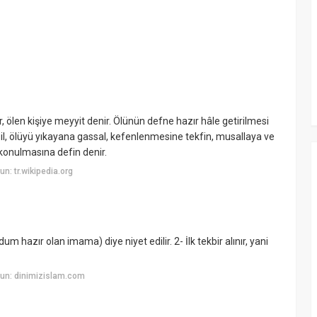
 ölen kişiye meyyit denir. Ölünün defne hazır hâle getirilmesi
sil, ölüyü yıkayana gassal, kefenlenmesine tekfin, musallaya ve
konulmasına defin denir.
: tr.wikipedia.org
m hazır olan imama) diye niyet edilir. 2- İlk tekbir alınır, yani
un: dinimizislam.com