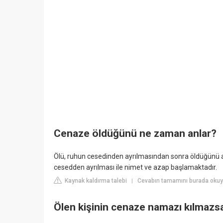
Cenaze öldüğünü ne zaman anlar?
Ölü, ruhun cesedinden ayrılmasından sonra öldüğünü an
cesedden ayrılması ile nimet ve azap başlamaktadır.
Kaynak kaldırma talebi
Cevabın tamamını burada okuyu
|
Ölen kişinin cenaze namazı kılmazs