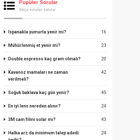
Popüler Sorular
Sıkça sorulan sorular
Ispanakla yumurta yenir mi?
16
Mühürlenmiş et yenir mi?
23
Double espresso kaç gram olmalı?
20
Kavanoz mamaları ne zaman
42
verilmeli?
Soğuk baklava kaç gün yenir?
45
En iyi lens nereden alınır?
24
3M cam filmi solar mı?
43
Halka arz da minimum talep adedi
24
nedir?