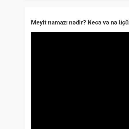
Meyit namazı nədir? Necə və nə üçün