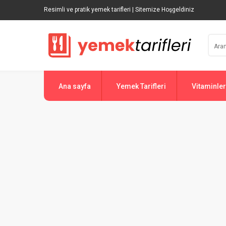
Resimli ve pratik yemek tarifleri | Sitemize Hoşgeldiniz
Ana sayfa
Yemek Tarifleri
Vitaminler