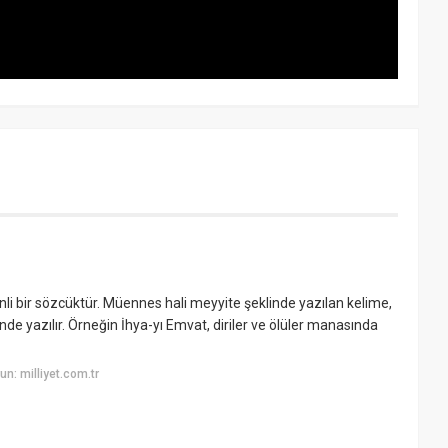
li bir sözcüktür. Müennes hali meyyite şeklinde yazılan kelime,
de yazılır. Örneğin İhya-yı Emvat, diriler ve ölüler manasında
n: milliyet.com.tr