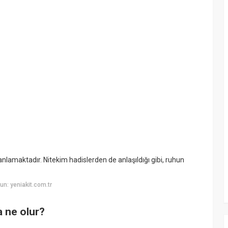
lamaktadır. Nitekim hadislerden de anlaşıldığı gibi, ruhun
n: yeniakit.com.tr
a ne olur?