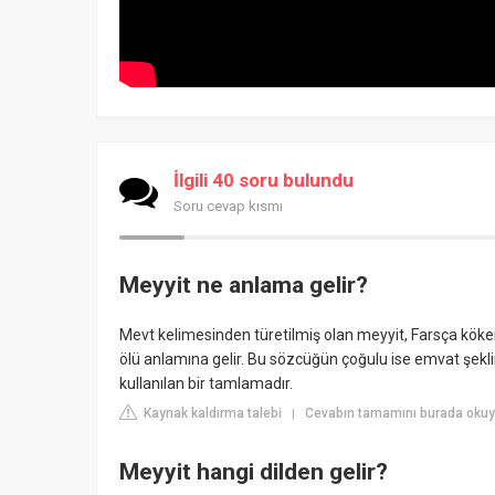
İlgili 40 soru bulundu
Soru cevap kısmı
Meyyit ne anlama gelir?
Mevt kelimesinden türetilmiş olan meyyit, Farsça köken
ölü anlamına gelir. Bu sözcüğün çoğulu ise emvat şeklin
kullanılan bir tamlamadır.
Kaynak kaldırma talebi
Cevabın tamamını burada okuyu
|
Meyyit hangi dilden gelir?