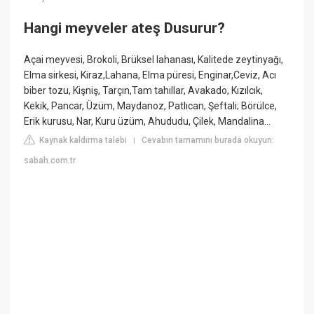
Hangi meyveler ateş Dusurur?
Açai meyvesi, Brokoli, Brüksel lahanası, Kalitede zeytinyağı,
Elma sirkesi, Kiraz,Lahana, Elma püresi, Enginar,Ceviz, Acı
biber tozu, Kişniş, Tarçın,Tam tahıllar, Avakado, Kızılcık,
Kekik, Pancar, Üzüm, Maydanoz, Patlıcan, Şeftali; Börülce,
Erik kurusu, Nar, Kuru üzüm, Ahududu, Çilek, Mandalina...
Kaynak kaldırma talebi
Cevabın tamamını burada okuyun:
|
sabah.com.tr