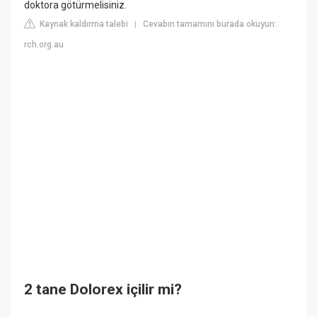
doktora götürmelisiniz.
Kaynak kaldırma talebi
Cevabın tamamını burada okuyun:
|
rch.org.au
2 tane Dolorex içilir mi?