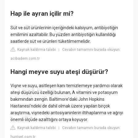
Hap ile ayran içilir mi?
Süt ve süt ürünlerinin içeriğindeki kalsiyum, antibiyotiğin
emilimini azaltabilir. Bu yüzden antibiyotiğin kullanıldığı
saatlerde süt ve ürünleri tüketilmemelidir.
Kaynak kaldırma talebi
Cevabın tamamını burada okuyun:
|
acibadem.com.tr
Hangi meyve suyu ateşi düşürür?
Vişne ve suyu, asitleşen kanı temizlemeye yardımcı olarak
ateşi düşürücü özelliği bulunan, A vitamini ve potasyum
bakımından zengin. Baltimore'daki John Hopkins
Hastanesi'ndeki de dahil olmak üzere yapılan birçok
araştırma, vişnedeki antosiyaninlerin iltihaplanma ve ağrıyı
önemli ölçüde azalttığını ortaya koyuyor.
Kaynak kaldırma talebi
Cevabın tamamını burada okuyun:
|
hurriyet.com.tr