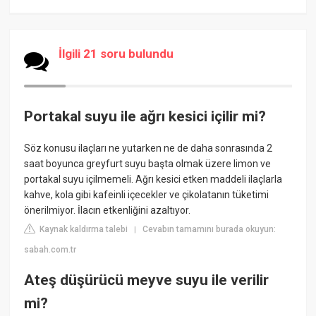
İlgili 21 soru bulundu
Portakal suyu ile ağrı kesici içilir mi?
Söz konusu ilaçları ne yutarken ne de daha sonrasında 2
saat boyunca greyfurt suyu başta olmak üzere limon ve
portakal suyu içilmemeli. Ağrı kesici etken maddeli ilaçlarla
kahve, kola gibi kafeinli içecekler ve çikolatanın tüketimi
önerilmiyor. İlacın etkenliğini azaltıyor.
Kaynak kaldırma talebi
Cevabın tamamını burada okuyun:
|
sabah.com.tr
Ateş düşürücü meyve suyu ile verilir
mi?