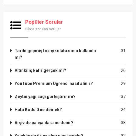
Popüler Sorular
Sıkça sorulan sorular
Tarihi geçmiş toz çikolata sosu kullanılır
31
mı?
Altınkılıç kefir gerçek mi?
26
YouTube Premium Öğrenci nasıl alınır?
29
Zeytin yağı saçı gürleştirir mi?
37
Hata Kodu 0 ne demek?
24
Arşiv de çalışanlara ne denir?
38
Yanıklarda ilk yardım nasıl yapılır?
32