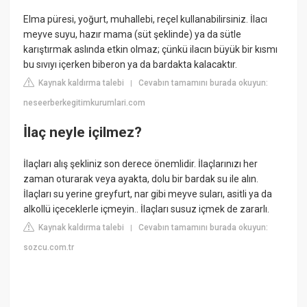
Elma püresi, yoğurt, muhallebi, reçel kullanabilirsiniz. İlacı
meyve suyu, hazır mama (süt şeklinde) ya da sütle
karıştırmak aslında etkin olmaz; çünkü ilacın büyük bir kısmı
bu sıvıyı içerken biberon ya da bardakta kalacaktır.
Kaynak kaldırma talebi
Cevabın tamamını burada okuyun:
|
neseerberkegitimkurumlari.com
İlaç neyle içilmez?
İlaçları alış şekliniz son derece önemlidir. İlaçlarınızı her
zaman oturarak veya ayakta, dolu bir bardak su ile alın.
İlaçları su yerine greyfurt, nar gibi meyve suları, asitli ya da
alkollü içeceklerle içmeyin.. İlaçları susuz içmek de zararlı.
Kaynak kaldırma talebi
Cevabın tamamını burada okuyun:
|
sozcu.com.tr