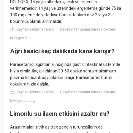
DOLOREX, 14 yaşın altındaki çocuk ve ergenlere
verilmemelidir. 14 yaş ve üzerindeki ergenlerde günde 75 ila
100 mg genelde yeterlidir. Günlük toplam doz 2 veya 3'e
bölünmüş olarak alınmalıdır.
Kaynak kaldırma talebi
Cevabın tamamını burada okuyun:
|
titck.gov.tr
Ağrı kesici kaç dakikada kana karışır?
Parasetamol ağızdan alındığında gastrointestinal sistemde
hızla emilir. İlaç alındıktan 30-60 dakika sonra maksimum
plazma konsantrasyonlarına ulaşır. Parasetamol bütün
dokulara hızla dağılır.
Kaynak kaldırma talebi
Cevabın tamamını burada okuyun:
|
tr.wikipedia.org
Limonlu su ilacın etkisini azaltır mı?
Araştırmalar, sitrik asitten zengin turunçgillerin de