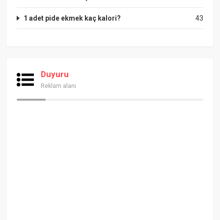
1 adet pide ekmek kaç kalori?
43
Duyuru
Reklam alanı