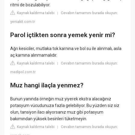
ritmi de bozulabiliyor.
Kaynak kaldırma talebi
Cevabın tamamını burada okuyun:
|
yeniakit.com.tr
Parol içtikten sonra yemek yenir mi?
Ağrı kesiciler, mutlaka tok karnına ve bol su ile alınmalı, asla
aç karnına alınmamalıdır.
Kaynak kaldırma talebi
Cevabın tamamını burada okuyun:
|
medipol.com.tr
Muz hangi ilaçla yenmez?
Bunun yanında örneğin muz yiyerek ekstra alacağınız
potasyum vücudunuza fazla gelebiliyor. Bu yüzden siz siz
olun, tansiyon ilacı alıyorsanız muz gibi potasyum
bakımından yüksek besinleri tüketmeyin.
Kaynak kaldırma talebi
Cevabın tamamını burada okuyun:
|