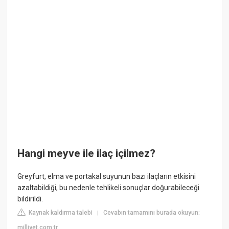
Hangi meyve ile ilaç içilmez?
Greyfurt, elma ve portakal suyunun bazı ilaçların etkisini
azaltabildiği, bu nedenle tehlikeli sonuçlar doğurabileceği
bildirildi.
Kaynak kaldırma talebi
Cevabın tamamını burada okuyun:
|
milliyet.com.tr