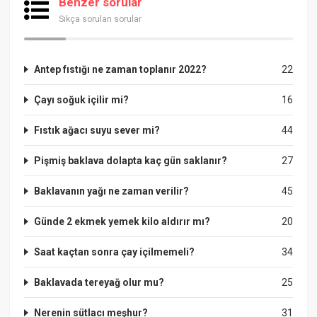
Benzer sorular
Sıkça sorulan sorular
Antep fıstığı ne zaman toplanır 2022?
22
Çayı soğuk içilir mi?
16
Fıstık ağacı suyu sever mi?
44
Pişmiş baklava dolapta kaç gün saklanır?
27
Baklavanın yağı ne zaman verilir?
45
Günde 2 ekmek yemek kilo aldırır mı?
20
Saat kaçtan sonra çay içilmemeli?
34
Baklavada tereyağ olur mu?
25
Nerenin sütlacı meşhur?
31