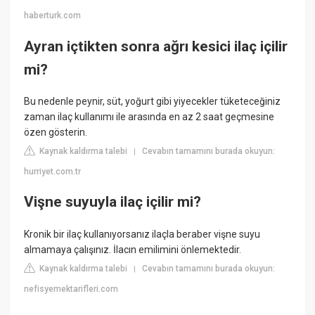
haberturk.com
Ayran içtikten sonra ağrı kesici ilaç içilir
mi?
Bu nedenle peynir, süt, yoğurt gibi yiyecekler tüketeceğiniz
zaman ilaç kullanımı ile arasında en az 2 saat geçmesine
özen gösterin.
Kaynak kaldırma talebi
Cevabın tamamını burada okuyun:
|
hurriyet.com.tr
Vişne suyuyla ilaç içilir mi?
Kronik bir ilaç kullanıyorsanız ilaçla beraber vişne suyu
almamaya çalışınız. İlacın emilimini önlemektedir.
Kaynak kaldırma talebi
Cevabın tamamını burada okuyun:
|
nefisyemektarifleri.com