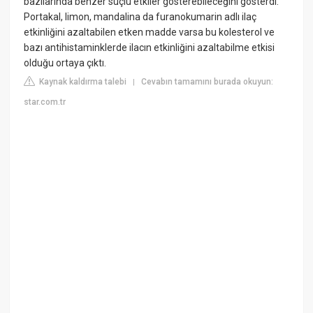
bazılarında benzer suçlu etkiler gösterebileceğini gösterdi.
Portakal, limon, mandalina da furanokumarin adlı ilaç
etkinliğini azaltabilen etken madde varsa bu kolesterol ve
bazı antihistaminklerde ilacın etkinliğini azaltabilme etkisi
olduğu ortaya çıktı.
Kaynak kaldırma talebi
Cevabın tamamını burada okuyun:
|
star.com.tr