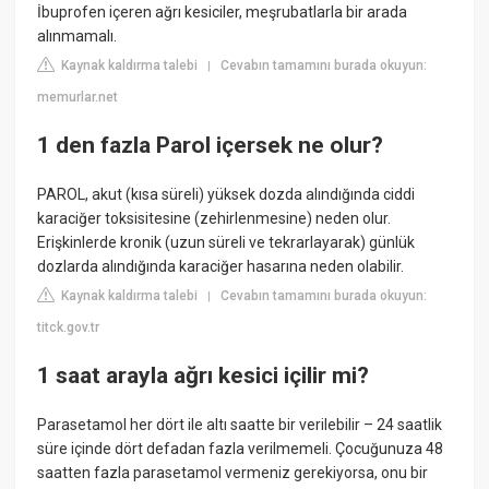
İbuprofen içeren ağrı kesiciler, meşrubatlarla bir arada
alınmamalı.
Kaynak kaldırma talebi
Cevabın tamamını burada okuyun:
|
memurlar.net
1 den fazla Parol içersek ne olur?
PAROL, akut (kısa süreli) yüksek dozda alındığında ciddi
karaciğer toksisitesine (zehirlenmesine) neden olur.
Erişkinlerde kronik (uzun süreli ve tekrarlayarak) günlük
dozlarda alındığında karaciğer hasarına neden olabilir.
Kaynak kaldırma talebi
Cevabın tamamını burada okuyun:
|
titck.gov.tr
1 saat arayla ağrı kesici içilir mi?
Parasetamol her dört ile altı saatte bir verilebilir – 24 saatlik
süre içinde dört defadan fazla verilmemeli. Çocuğunuza 48
saatten fazla parasetamol vermeniz gerekiyorsa, onu bir