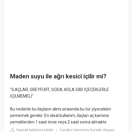
Maden suyu ile ağrı kesici içilir mi?
''İLAÇLAR, GREYFURT, SODA, KOLA GİBİ İÇECEKLERLE
İÇİLMEMELİ"
Bu nedenle bu ilaçların alımı sırasında bu tür yiyecekleri
yememek gerekir. En ideal kullanım, ilaçları aç karnına
yemeklerden 1 saat önce veya 2 saat sonra almaktır.
Kaynak kaldırma talebi
Cevabın tamamını burada okuyun:
|