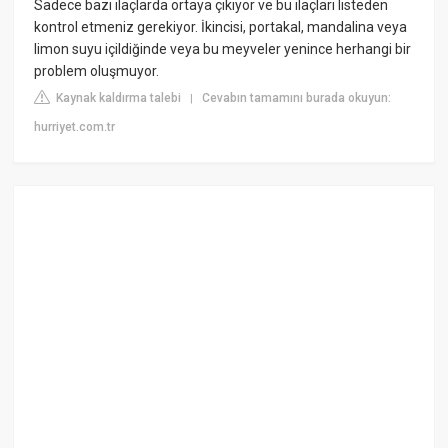
Sadece bazı ilaçlarda ortaya çıkıyor ve bu ilaçları listeden
kontrol etmeniz gerekiyor. İkincisi, portakal, mandalina veya
limon suyu içildiğinde veya bu meyveler yenince herhangi bir
problem oluşmuyor.
Kaynak kaldırma talebi
Cevabın tamamını burada okuyun:
|
hurriyet.com.tr