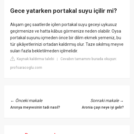
Gece yatarken portakal suyu içilir mi?
Akşam geç saatlerde içilen portakal suyu geceyi uykusuz
geçirmenize ve hatta kâbus görmenize neden olabilir. Oysa
portakal suyunu içmeden önce bir dilim ekmek yemeniz, bu
tür şikâyetlerinizi ortadan kaldırmış olur. Taze sıkılmış meyve
suları fazla bekletilmeden içilmelidir.
Kaynak kaldırma talebi
Cevabın tamamını burada okuyun:
|
profsaracoglu.com
←
Önceki makale
Sonraki makale
→
Aronya meyvesinin tadı nasıl?
Aronia çayı neye iyi gelir?