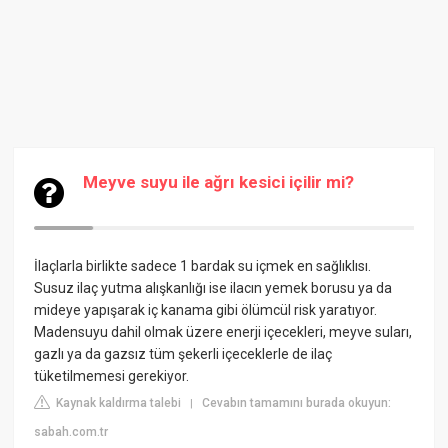
Meyve suyu ile ağrı kesici içilir mi?
İlaçlarla birlikte sadece 1 bardak su içmek en sağlıklısı.
Susuz ilaç yutma alışkanlığı ise ilacın yemek borusu ya da
mideye yapışarak iç kanama gibi ölümcül risk yaratıyor.
Madensuyu dahil olmak üzere enerji içecekleri, meyve suları,
gazlı ya da gazsız tüm şekerli içeceklerle de ilaç
tüketilmemesi gerekiyor.
Kaynak kaldırma talebi
Cevabın tamamını burada okuyun:
|
sabah.com.tr