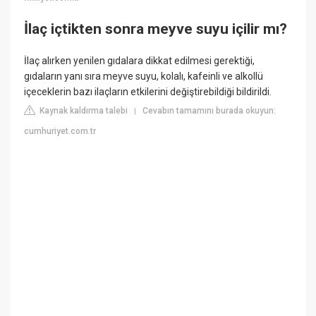
İlaç içtikten sonra meyve suyu içilir mı?
İlaç alırken yenilen gıdalara dikkat edilmesi gerektiği,
gıdaların yanı sıra meyve suyu, kolalı, kafeinli ve alkollü
içeceklerin bazı ilaçların etkilerini değiştirebildiği bildirildi.
Kaynak kaldırma talebi
Cevabın tamamını burada okuyun:
|
cumhuriyet.com.tr