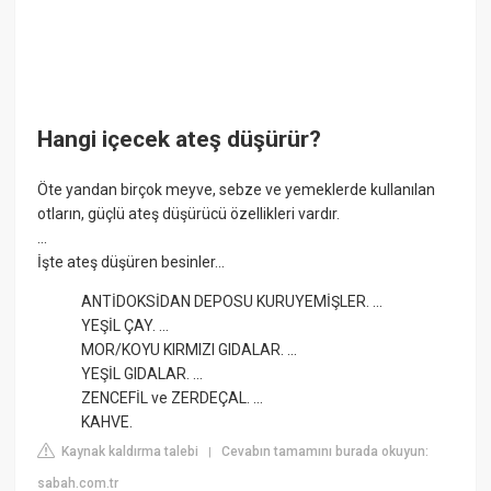
Hangi içecek ateş düşürür?
Öte yandan birçok meyve, sebze ve yemeklerde kullanılan
otların, güçlü ateş düşürücü özellikleri vardır.
...
İşte ateş düşüren besinler...
ANTİDOKSİDAN DEPOSU KURUYEMİŞLER. ...
YEŞİL ÇAY. ...
MOR/KOYU KIRMIZI GIDALAR. ...
YEŞİL GIDALAR. ...
ZENCEFİL ve ZERDEÇAL. ...
KAHVE.
Kaynak kaldırma talebi
Cevabın tamamını burada okuyun:
|
sabah.com.tr