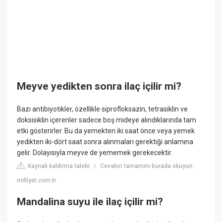
Meyve yedikten sonra ilaç içilir mi?
Bazı antibiyotikler, özellikle siprofloksazin, tetrasiklin ve
doksisiklin içerenler sadece boş mideye alındıklarında tam
etki gösterirler. Bu da yemekten iki saat önce veya yemek
yedikten iki-dört saat sonra alınmaları gerektiği anlamına
gelir. Dolayısıyla meyve de yememek gerekecektir.
Kaynak kaldırma talebi
Cevabın tamamını burada okuyun:
|
milliyet.com.tr
Mandalina suyu ile ilaç içilir mi?