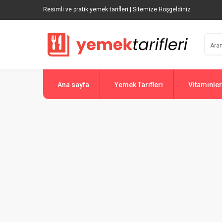
Resimli ve pratik yemek tarifleri | Sitemize Hoşgeldiniz
Ana sayfa
Yemek Tarifleri
Vitaminler