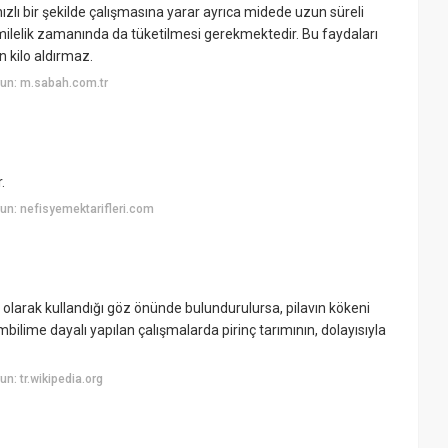
 hızlı bir şekilde çalışmasına yarar ayrıca midede uzun süreli
hamilelik zamanında da tüketilmesi gerekmektedir. Bu faydaları
n kilo aldırmaz.
un: m.sabah.com.tr
.
n: nefisyemektarifleri.com
 olarak kullandığı göz önünde bulundurulursa, pilavın kökeni
lime dayalı yapılan çalışmalarda pirinç tarımının, dolayısıyla
: tr.wikipedia.org