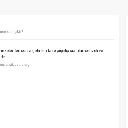
nereden çıktı?
ezelerden sonra getirilen taze pişirilip sunulan sebzeli ve
dır.
: tr.wikipedia.org