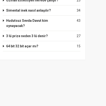
Uzman Estetisyen nerede çalışır?
25
Simental inek nasıl anlaşılır?
34
Hudutsuz Sevda Davut kim
43
oynayacak?
3 lü prize neden 3 lü denir?
27
64 bit 32 bit açar mı?
15