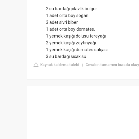
2 su bardağı pilavlık bulgur.
1 adet orta boy soğan.
3 adet sivri biber.
1 adet orta boy domates.
1 yemek kaşığı dolusu tereyağı
2 yemek kaşığı zeytinyağı
1 yemek kaşığı domates salçası
3 su bardağı sıcak su.
Kaynak kaldırma talebi
Cevabın tamamını burada okuy
|