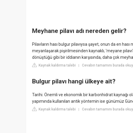
Meyhane pilavı adı nereden gelir?
Pilavların hası bulgur pilavıysa şayet, onun da en hası
meyanlaşarak pişirilmesinden kaynaklı; 'meyane pilavı
dönüştüğü gibi bir iddianın karşısında, daha çok meyhan
Kaynak kaldırma talebi
Cevabın tamamını burada oku
|
Bulgur pilavı hangi ülkeye ait?
Tarihi. Önemli ve ekonomik bir karbonhidrat kaynağı o
yapımında kullanılan antik yöntemin ise günümüz Gün
Kaynak kaldırma talebi
Cevabın tamamını burada okuyun
|