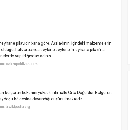
 meyhane pilavıdır bana göre. Asıl adının, içindeki malzemelerin
' olduğu, halk arasında söylene söylene 'meyhane pilavı'na
elerde yapıldığından adının ...
yun: ozlempehlivan.com
lan bulgurun kökenini yüksek ihtimalle Orta Doğu'dur. Bulgurun
eydoğu bölgesine dayandığı düşünülmektedir.
: tr.wikipedia.org