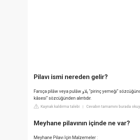
Pilavı ismi nereden gelir?
Farsça pilāw veya pulāw پلاو "pirinç yemeği" sözcüğünden alıntıdır. Farsça sözcük Sanskritçe pulāka पुलाक "pirinç
kâsesi" sözcüğünden alıntıdır.
Kaynak kaldırma talebi
Cevabın tamamını burada okuy
|
Meyhane pilavının içinde ne var?
Meyhane Pilavı İçin Malzemeler :