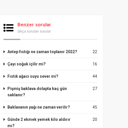
Benzer sorular
Sıkça sorulan sorular
Antep fıstığı ne zaman toplanır 2022?
22
Çayı soğuk içilir mi?
16
Fıstık ağacı suyu sever mi?
44
Pişmiş baklava dolapta kaç gün
27
saklanır?
Baklavanın yağı ne zaman verilir?
45
Günde 2 ekmek yemek kilo aldırır
20
mı?