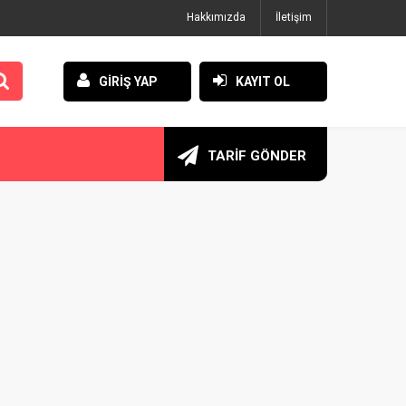
Hakkımızda
İletişim
GİRİŞ YAP
KAYIT OL
TARİF GÖNDER