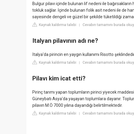
Bulgur pilavı içinde bulunan lif nedeni ile bağırsakların
tokluk sağlar. İçinde bulunan folik asit nedeni ile de 
sayesinde dengeli ve güzel bir şekilde tüketildiği zama
Kaynak kaldırma talebi
Cevabın tamamını burada okuy
|
Italyan pilavının adı ne?
İtalya'da pirincin en yaygın kullanımı Risotto şeklindedir
Kaynak kaldırma talebi
Cevabın tamamını burada okuyu
|
Pilavı kim icat etti?
Pirinç tarımı yapan toplumların pirinci yiyecek maddesi
Güneybatı Asya'da yaşayan toplumlara dayanır. Toplumbi
pilavın M.Ö 7000 yılına dayandığı belirtilmektedir.
Kaynak kaldırma talebi
Cevabın tamamını burada okuyun
|