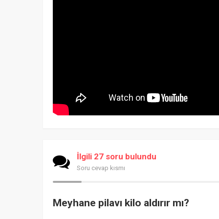
İlgili 27 soru bulundu
Soru cevap kısmı
Meyhane pilavı kilo aldırır mı?