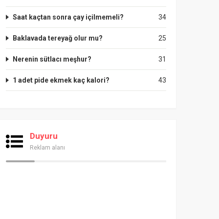
Saat kaçtan sonra çay içilmemeli?
34
Baklavada tereyağ olur mu?
25
Nerenin sütlacı meşhur?
31
1 adet pide ekmek kaç kalori?
43
Duyuru
Reklam alanı