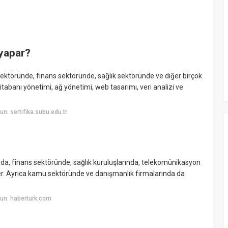
 yapar?
i sektöründe, finans sektöründe, sağlık sektöründe ve diğer birçok
ritabanı yönetimi, ağ yönetimi, web tasarımı, veri analizi ve
n: sertifika.subu.edu.tr
ında, finans sektöründe, sağlık kuruluşlarında, telekomünikasyon
rler. Ayrıca kamu sektöründe ve danışmanlık firmalarında da
un: haberturk.com