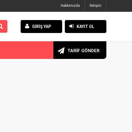
Hakkımızda
İletişim
GİRİŞ YAP
KAYIT OL
TARİF GÖNDER