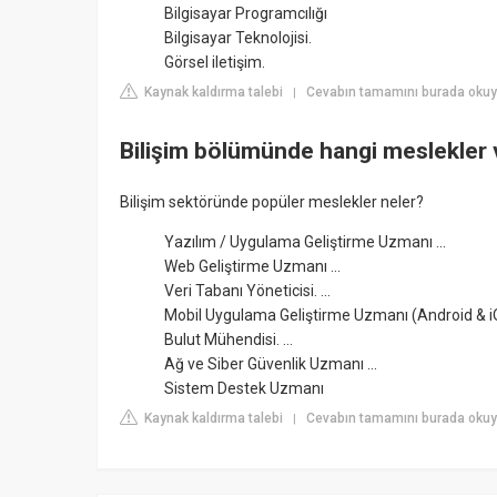
Bilgisayar Programcılığı
Bilgisayar Teknolojisi.
Görsel iletişim.
Kaynak kaldırma talebi
Cevabın tamamını burada okuyun
|
Bilişim bölümünde hangi meslekler 
Bilişim sektöründe popüler meslekler neler?
Yazılım / Uygulama Geliştirme Uzmanı ...
Web Geliştirme Uzmanı ...
Veri Tabanı Yöneticisi. ...
Mobil Uygulama Geliştirme Uzmanı (Android & iO
Bulut Mühendisi. ...
Ağ ve Siber Güvenlik Uzmanı ...
Sistem Destek Uzmanı
Kaynak kaldırma talebi
Cevabın tamamını burada okuyu
|