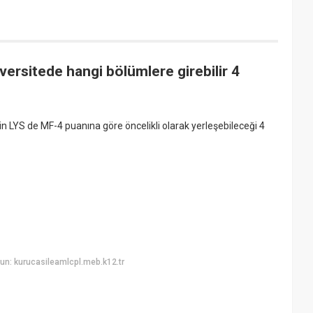
versitede hangi bölümlere girebilir 4
in LYS de MF-4 puanına göre öncelikli olarak yerleşebileceği 4
un: kurucasileamlcpl.meb.k12.tr