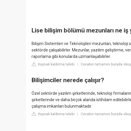
Lise bilişim bölümü mezunları ne iş
Bilişim Sistemleri ve Teknolojileri mezunları, teknoloj
sektörde çalışabilirler. Mezunlar, yazılım geliştirme, ve
raporlama gibi konularda uzmanlaşabilirler.
Kaynak kaldırma talebi
Cevabın tamamını burada okuyu
|
Bilişimciler nerede çalışır?
Özel sektörde yazılım şirketlerinde, teknoloji firmalar
şirketlerinde ve daha birçok alanda istihdam edilebili
çalışma imkanları bulunmaktadır.
Kaynak kaldırma talebi
Cevabın tamamını burada okuy
|