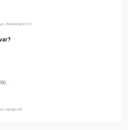
: ihlaskoleji.k12.tr
var?
S) ...
n: kariyer.net