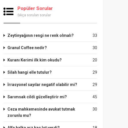
Popüler Sorular
Sıkça sorulan sorular
Zeytinyağının rengi ne renk olmalı?
33
Granul Coffee nedir?
30
Kuranı Kerimi ilk kim okudu?
20
Silah hangi elle tutulur?
29
İrrasyonel sayılar negatif olabilir mi?
29
Sarımsak cildi güzelleştirir mi?
45
Ceza mahkemesinde avukat tutmak
30
zorunlu mu?
Alfa halka arz kaç lot verdi?
18