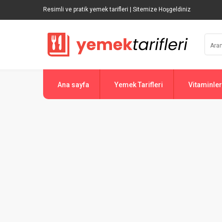
Resimli ve pratik yemek tarifleri | Sitemize Hoşgeldiniz
Ana sayfa
Yemek Tarifleri
Vitaminler