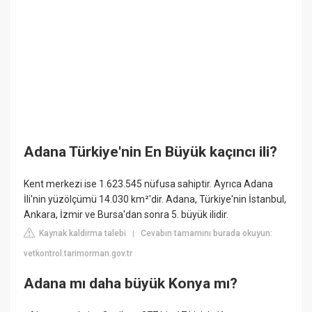
Adana Türkiye'nin En Büyük kaçıncı ili?
Kent merkezi ise 1.623.545 nüfusa sahiptir. Ayrıca Adana
İli'nin yüzölçümü 14.030 km²'dir. Adana, Türkiye'nin İstanbul,
Ankara, İzmir ve Bursa'dan sonra 5. büyük ilidir.
Kaynak kaldırma talebi
Cevabın tamamını burada okuyun:
|
vetkontrol.tarimorman.gov.tr
Adana mı daha büyük Konya mı?