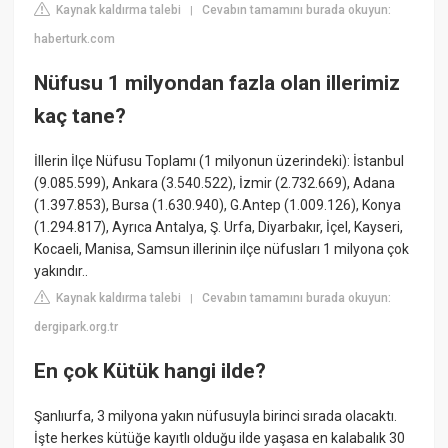
Kaynak kaldırma talebi
Cevabın tamamını burada okuyun:
|
haberturk.com
Nüfusu 1 milyondan fazla olan illerimiz
kaç tane?
İllerin İlçe Nüfusu Toplamı (1 milyonun üzerindeki): İstanbul
(9.085.599), Ankara (3.540.522), İzmir (2.732.669), Adana
(1.397.853), Bursa (1.630.940), G.Antep (1.009.126), Konya
(1.294.817), Ayrıca Antalya, Ş. Urfa, Diyarbakır, İçel, Kayseri,
Kocaeli, Manisa, Samsun illerinin ilçe nüfusları 1 milyona çok
yakındır..
Kaynak kaldırma talebi
Cevabın tamamını burada okuyun:
|
dergipark.org.tr
En çok Kütük hangi ilde?
Şanlıurfa, 3 milyona yakın nüfusuyla birinci sırada olacaktı.
İşte herkes kütüğe kayıtlı olduğu ilde yaşasa en kalabalık 30