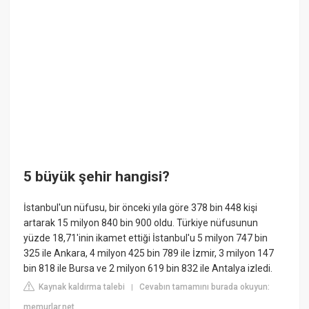
5 büyük şehir hangisi?
İstanbul'un nüfusu, bir önceki yıla göre 378 bin 448 kişi
artarak 15 milyon 840 bin 900 oldu. Türkiye nüfusunun
yüzde 18,71'inin ikamet ettiği İstanbul'u 5 milyon 747 bin
325 ile Ankara, 4 milyon 425 bin 789 ile İzmir, 3 milyon 147
bin 818 ile Bursa ve 2 milyon 619 bin 832 ile Antalya izledi.
Kaynak kaldırma talebi
Cevabın tamamını burada okuyun:
|
memurlar.net