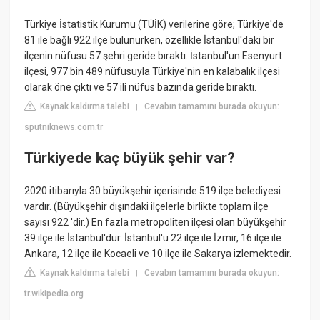
Türkiye İstatistik Kurumu (TÜİK) verilerine göre; Türkiye'de
81 ile bağlı 922 ilçe bulunurken, özellikle İstanbul'daki bir
ilçenin nüfusu 57 şehri geride bıraktı. İstanbul'un Esenyurt
ilçesi, 977 bin 489 nüfusuyla Türkiye'nin en kalabalık ilçesi
olarak öne çıktı ve 57 ili nüfus bazında geride bıraktı.
Kaynak kaldırma talebi
Cevabın tamamını burada okuyun:
|
sputniknews.com.tr
Türkiyede kaç büyük şehir var?
2020 itibarıyla 30 büyükşehir içerisinde 519 ilçe belediyesi
vardır. (Büyükşehir dışındaki ilçelerle birlikte toplam ilçe
sayısı 922 'dir.) En fazla metropoliten ilçesi olan büyükşehir
39 ilçe ile İstanbul'dur. İstanbul'u 22 ilçe ile İzmir, 16 ilçe ile
Ankara, 12 ilçe ile Kocaeli ve 10 ilçe ile Sakarya izlemektedir.
Kaynak kaldırma talebi
Cevabın tamamını burada okuyun:
|
tr.wikipedia.org