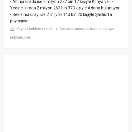
- Altıncı sırada ise 2 milyon 277 bin 17 kişiyle Konya var. -
Yedinci sırada 2 milyon 263 bin 373 kişiyle Adana bulunuyor.
- Sekizinci sırayı ise 2 milyon 143 bin 20 kişiyle Şanlıurfa
paylaşıyor.
Kaynak kaldırma talebi
Cevabın tamamını burada okuyun:
|
indyturk.com