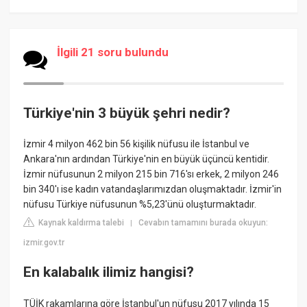
İlgili 21 soru bulundu
Türkiye'nin 3 büyük şehri nedir?
İzmir 4 milyon 462 bin 56 kişilik nüfusu ile İstanbul ve
Ankara'nın ardından Türkiye'nin en büyük üçüncü kentidir.
İzmir nüfusunun 2 milyon 215 bin 716'sı erkek, 2 milyon 246
bin 340'ı ise kadın vatandaşlarımızdan oluşmaktadır. İzmir'in
nüfusu Türkiye nüfusunun %5,23'ünü oluşturmaktadır.
Kaynak kaldırma talebi
Cevabın tamamını burada okuyun:
|
izmir.gov.tr
En kalabalık ilimiz hangisi?
TÜİK rakamlarına göre İstanbul'un nüfusu 2017 yılında 15