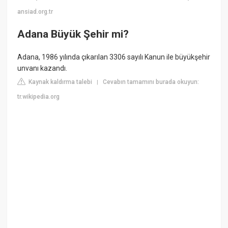
ansiad.org.tr
Adana Büyük Şehir mi?
Adana, 1986 yılında çıkarılan 3306 sayılı Kanun ile büyükşehir
unvanı kazandı.
Kaynak kaldırma talebi
Cevabın tamamını burada okuyun:
|
tr.wikipedia.org