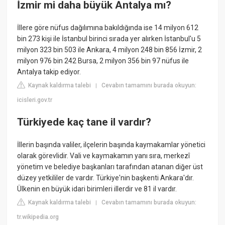
İzmir mi daha büyük Antalya mı?
İllere göre nüfus dağılımına bakıldığında ise 14 milyon 612
bin 273 kişi ile İstanbul birinci sırada yer alırken İstanbul'u 5
milyon 323 bin 503 ile Ankara, 4 milyon 248 bin 856 İzmir, 2
milyon 976 bin 242 Bursa, 2 milyon 356 bin 97 nüfus ile
Antalya takip ediyor.
Kaynak kaldırma talebi
Cevabın tamamını burada okuyun:
|
icisleri.gov.tr
Türkiyede kaç tane il vardır?
İllerin başında valiler, ilçelerin başında kaymakamlar yönetici
olarak görevlidir. Vali ve kaymakamın yanı sıra, merkezî
yönetim ve belediye başkanları tarafından atanan diğer üst
düzey yetkililer de vardır. Türkiye'nin başkenti Ankara'dır.
Ülkenin en büyük idari birimleri illerdir ve 81 il vardır.
Kaynak kaldırma talebi
Cevabın tamamını burada okuyun:
|
tr.wikipedia.org