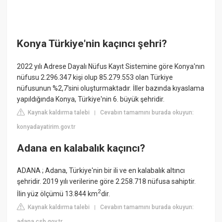
Konya Türkiye'nin kaçıncı şehri?
2022 yılı Adrese Dayalı Nüfus Kayıt Sistemine göre Konya'nın
nüfusu 2.296.347 kişi olup 85.279.553 olan Türkiye
nüfusunun %2,7'sini oluşturmaktadır. İller bazında kıyaslama
yapıldığında Konya, Türkiye'nin 6. büyük şehridir.
Kaynak kaldırma talebi
Cevabın tamamını burada okuyun:
|
konyadayatirim.gov.tr
Adana en kalabalık kaçıncı?
ADANA ; Adana, Türkiye'nin bir ili ve en kalabalık altıncı
şehridir. 2019 yılı verilerine göre 2.258.718 nüfusa sahiptir.
2
İlin yüz ölçümü 13.844 km
dir.
Kaynak kaldırma talebi
Cevabın tamamını burada okuyun:
|
adana.csb.gov.tr