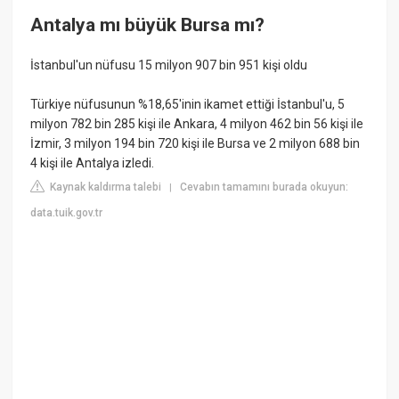
Antalya mı büyük Bursa mı?
İstanbul'un nüfusu 15 milyon 907 bin 951 kişi oldu
Türkiye nüfusunun %18,65'inin ikamet ettiği İstanbul'u, 5
milyon 782 bin 285 kişi ile Ankara, 4 milyon 462 bin 56 kişi ile
İzmir, 3 milyon 194 bin 720 kişi ile Bursa ve 2 milyon 688 bin
4 kişi ile Antalya izledi.
Kaynak kaldırma talebi
Cevabın tamamını burada okuyun:
|
data.tuik.gov.tr