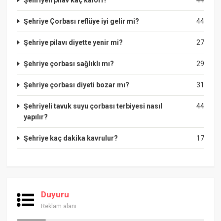
Şehriyeli pilav kaç kalori?
44
Şehriye Çorbası reflüye iyi gelir mi?
44
Şehriye pilavı diyette yenir mi?
27
Şehriye çorbası sağlıklı mı?
29
Şehriye çorbası diyeti bozar mı?
31
Şehriyeli tavuk suyu çorbası terbiyesi nasıl
44
yapılır?
Şehriye kaç dakika kavrulur?
17
Duyuru
Reklam alanı