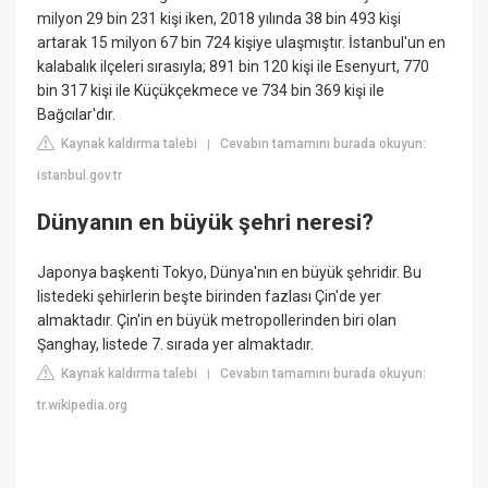
milyon 29 bin 231 kişi iken, 2018 yılında 38 bin 493 kişi
artarak 15 milyon 67 bin 724 kişiye ulaşmıştır. İstanbul'un en
kalabalık ilçeleri sırasıyla; 891 bin 120 kişi ile Esenyurt, 770
bin 317 kişi ile Küçükçekmece ve 734 bin 369 kişi ile
Bağcılar'dır.
Kaynak kaldırma talebi
Cevabın tamamını burada okuyun:
|
istanbul.gov.tr
Dünyanın en büyük şehri neresi?
Japonya başkenti Tokyo, Dünya'nın en büyük şehridir. Bu
listedeki şehirlerin beşte birinden fazlası Çin'de yer
almaktadır. Çin'in en büyük metropollerinden biri olan
Şanghay, listede 7. sırada yer almaktadır.
Kaynak kaldırma talebi
Cevabın tamamını burada okuyun:
|
tr.wikipedia.org