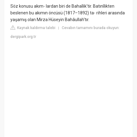
Söz konusu akım- lardan biri de Bahaîlik'tir. Batınîlikten
beslenen bu akımın öncüsü (1817–1892) ta- rihleri arasında
yaşamış olan Mirza Hüseyin Bahâullah'tır.
Kaynak kaldırma talebi
Cevabın tamamını burada okuyun:
|
dergipark.org.tr