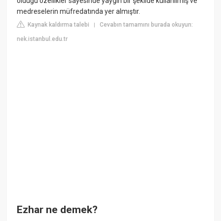
olduğu özellikler sayesinde yaygın bir şekilde kullanılmış ve
medreselerin müfredatında yer almıştır.
Kaynak kaldırma talebi
Cevabın tamamını burada okuyun:
|
nek.istanbul.edu.tr
Ezhar ne demek?