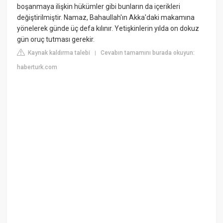
boşanmaya ilişkin hükümler gibi bunların da içerikleri
değiştirilmiştir. Namaz, Bahaullah'ın Akka'daki makamına
yönelerek günde üç defa kılınır. Yetişkinlerin yılda on dokuz
gün oruç tutması gerekir.
Kaynak kaldırma talebi
Cevabın tamamını burada okuyun:
|
haberturk.com