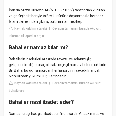
İran'da Mirza Hüseyin Ali (ö. 1309/1892) tarafından kurulan
ve görüşleri itibariyle İslâm kültürüne dayanmakla beraber
İslâm dairesinden çıkmış bulunan bir mezhep.
Kaynak kaldırma talebi
Cevabın tamamını burada okuyun:
|
islamansiklopedisi.org.tr
Bahailer namaz kılar mı?
Bahailerin ibadetleri arasında tevazu ve adanmışlığı
geliştirici bir diğer araç olarak üç çeşit namaz bulunmaktadır.
Bir Bahai bu üç namazdan herhangi birini seçebilir ancak
birini kılmak yükümlülüğü altındadır.
Kaynak kaldırma talebi
Cevabın tamamını burada okuyun:
|
bahaitr.org
Bahailer nasıl ibadet eder?
Namaz, oruç, hac gibi ibadetler fiilen vardır. Ancak miras ve