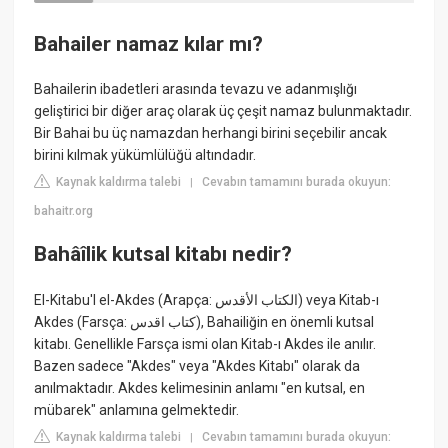
Bahailer namaz kılar mı?
Bahailerin ibadetleri arasında tevazu ve adanmışlığı
geliştirici bir diğer araç olarak üç çeşit namaz bulunmaktadır.
Bir Bahai bu üç namazdan herhangi birini seçebilir ancak
birini kılmak yükümlülüğü altındadır.
Kaynak kaldırma talebi
Cevabın tamamını burada okuyun:
|
bahaitr.org
Bahâîlik kutsal kitabı nedir?
El-Kitabu'l el-Akdes (Arapça: الكتاب الأقدس) veya Kitab-ı
Akdes (Farsça: كتاب اقدس), Bahailiğin en önemli kutsal
kitabı. Genellikle Farsça ismi olan Kitab-ı Akdes ile anılır.
Bazen sadece "Akdes" veya "Akdes Kitabı" olarak da
anılmaktadır. Akdes kelimesinin anlamı "en kutsal, en
mübarek" anlamına gelmektedir.
Kaynak kaldırma talebi
Cevabın tamamını burada okuyun:
|