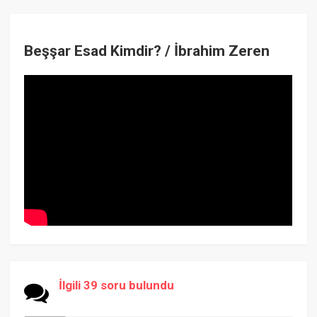
Beşşar Esad Kimdir? / İbrahim Zeren
İlgili 39 soru bulundu