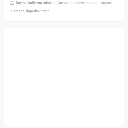
Kaynak kaldırma talebi
Cevabın tamamını burada okuyun:
|
islamansiklopedisi.org.tr