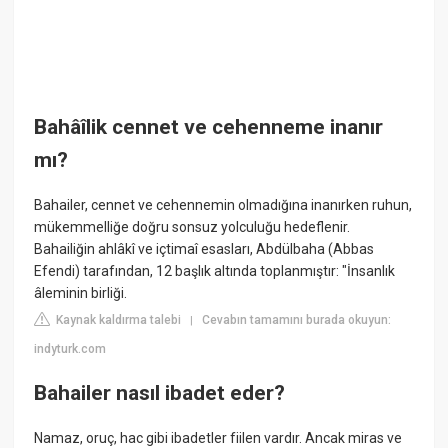
Bahâîlik cennet ve cehenneme inanır
mı?
Bahailer, cennet ve cehennemin olmadığına inanırken ruhun,
mükemmelliğe doğru sonsuz yolculuğu hedeflenir.
Bahailiğin ahlâkî ve içtimaî esasları, Abdülbaha (Abbas
Efendi) tarafından, 12 başlık altında toplanmıştır: "İnsanlık
âleminin birliği.
Kaynak kaldırma talebi
Cevabın tamamını burada okuyun:
|
indyturk.com
Bahailer nasıl ibadet eder?
Namaz, oruç, hac gibi ibadetler fiilen vardır. Ancak miras ve