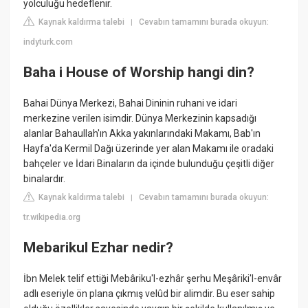
yolculuğu hedeflenir.
Kaynak kaldırma talebi
Cevabın tamamını burada okuyun:
|
indyturk.com
Baha i House of Worship hangi din?
Bahai Dünya Merkezi, Bahai Dininin ruhani ve idari
merkezine verilen isimdir. Dünya Merkezinin kapsadığı
alanlar Bahaullah'ın Akka yakınlarındaki Makamı, Bab'ın
Hayfa'da Kermil Dağı üzerinde yer alan Makamı ile oradaki
bahçeler ve İdari Binaların da içinde bulunduğu çeşitli diğer
binalardır.
Kaynak kaldırma talebi
Cevabın tamamını burada okuyun:
|
tr.wikipedia.org
Mebarikul Ezhar nedir?
İbn Melek telif ettiği Mebâriku'l-ezhâr şerhu Meşâriki'l-envâr
adlı eseriyle ön plana çıkmış velûd bir alimdir. Bu eser sahip