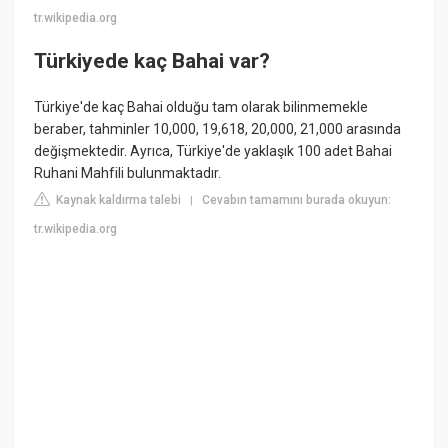
tr.wikipedia.org
Türkiyede kaç Bahai var?
Türkiye'de kaç Bahai olduğu tam olarak bilinmemekle
beraber, tahminler 10,000, 19,618, 20,000, 21,000 arasında
değişmektedir. Ayrıca, Türkiye'de yaklaşık 100 adet Bahai
Ruhani Mahfili bulunmaktadır.
Kaynak kaldırma talebi
Cevabın tamamını burada okuyun:
|
tr.wikipedia.org