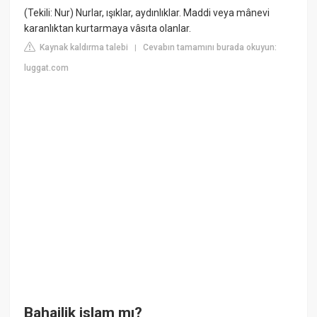
(Tekili: Nur) Nurlar, ışıklar, aydınlıklar. Maddi veya mânevi
karanlıktan kurtarmaya vâsıta olanlar.
Kaynak kaldırma talebi
Cevabın tamamını burada okuyun:
|
luggat.com
Bahailik islam mı?