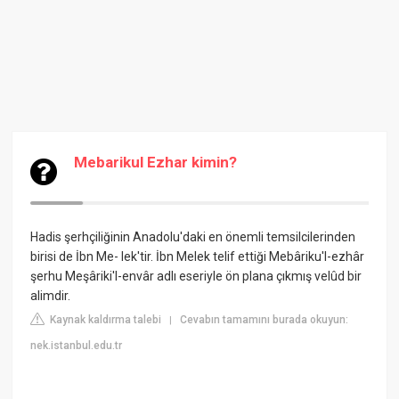
Mebarikul Ezhar kimin?
Hadis şerhçiliğinin Anadolu'daki en önemli temsilcilerinden
birisi de İbn Me- lek'tir. İbn Melek telif ettiği Mebâriku'l-ezhâr
şerhu Meşâriki'l-envâr adlı eseriyle ön plana çıkmış velûd bir
alimdir.
Kaynak kaldırma talebi
Cevabın tamamını burada okuyun:
|
nek.istanbul.edu.tr