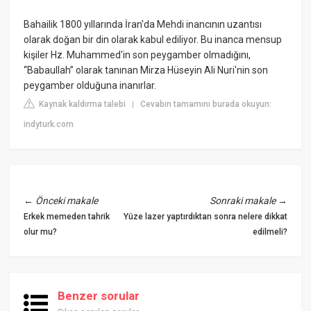
Bahailik 1800 yıllarında İran'da Mehdi inancının uzantısı
olarak doğan bir din olarak kabul ediliyor. Bu inanca mensup
kişiler Hz. Muhammed'in son peygamber olmadığını,
“Babaullah” olarak tanınan Mirza Hüseyin Ali Nuri'nin son
peygamber olduğuna inanırlar.
Kaynak kaldırma talebi
Cevabın tamamını burada okuyun:
|
indyturk.com
←
Önceki makale
Sonraki makale
→
Erkek memeden tahrik
Yüze lazer yaptırdıktan sonra nelere dikkat
olur mu?
edilmeli?
Benzer sorular