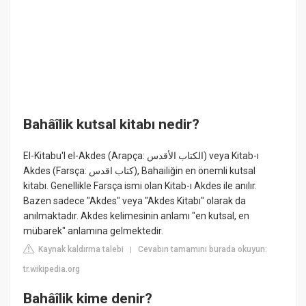
Bahâîlik kutsal kitabı nedir?
El-Kitabu'l el-Akdes (Arapça: الكتاب الأقدس) veya Kitab-ı
Akdes (Farsça: كتاب اقدس), Bahailiğin en önemli kutsal
kitabı. Genellikle Farsça ismi olan Kitab-ı Akdes ile anılır.
Bazen sadece "Akdes" veya "Akdes Kitabı" olarak da
anılmaktadır. Akdes kelimesinin anlamı "en kutsal, en
mübarek" anlamına gelmektedir.
Kaynak kaldırma talebi
Cevabın tamamını burada okuyun:
|
tr.wikipedia.org
Bahâîlik kime denir?