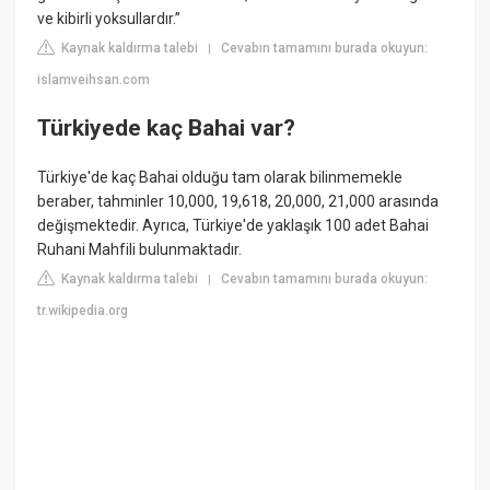
ve kibirli yoksullardır.”
Kaynak kaldırma talebi
Cevabın tamamını burada okuyun:
|
islamveihsan.com
Türkiyede kaç Bahai var?
Türkiye'de kaç Bahai olduğu tam olarak bilinmemekle
beraber, tahminler 10,000, 19,618, 20,000, 21,000 arasında
değişmektedir. Ayrıca, Türkiye'de yaklaşık 100 adet Bahai
Ruhani Mahfili bulunmaktadır.
Kaynak kaldırma talebi
Cevabın tamamını burada okuyun:
|
tr.wikipedia.org