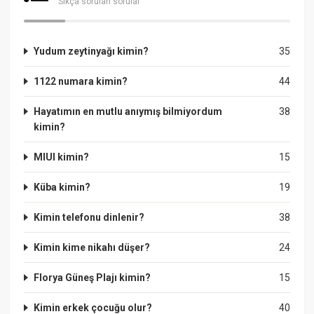
Sıkça sorulan sorular
Yudum zeytinyağı kimin?
35
1122 numara kimin?
44
Hayatımın en mutlu anıymış bilmiyordum
38
kimin?
MIUI kimin?
15
Küba kimin?
19
Kimin telefonu dinlenir?
38
Kimin kime nikahı düşer?
24
Florya Güneş Plajı kimin?
15
Kimin erkek çocuğu olur?
40