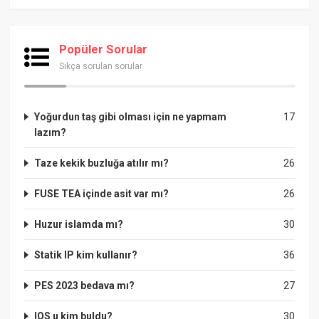
Popüler Sorular
Sıkça sorulan sorular
Yoğurdun taş gibi olması için ne yapmam
17
lazım?
Taze kekik buzluğa atılır mı?
26
FUSE TEA içinde asit var mı?
26
Huzur islamda mı?
30
Statik IP kim kullanır?
36
PES 2023 bedava mı?
27
IOS u kim buldu?
30