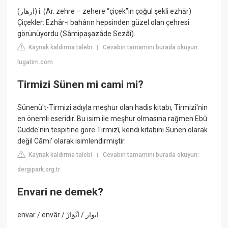
(ﺍﺯﻫﺎﺭ) i. (Ar. zehre – zehere “çiçek”in çoğul şekli ezhār)
Çiçekler: Ezhâr-ı bahârın hepsinden güzel olan çehresi
görünüyordu (Sâmipaşazâde Sezâî).
Kaynak kaldırma talebi
Cevabın tamamını burada okuyun:
|
lugatim.com
Tirmizi Sünen mi cami mi?
Sünenü't-Tirmizî adıyla meşhur olan hadis kitabı, Tirmizî'nin
en önemli eseridir. Bu isim ile meşhur olmasına rağmen Ebû
Gudde'nin tespitine göre Tirmizî, kendi kitabını Sünen olarak
değil Câmi' olarak isimlendirmiştir.
Kaynak kaldırma talebi
Cevabın tamamını burada okuyun:
|
dergipark.org.tr
Envari ne demek?
envar / envâr / انوار / اَنْوَارْ