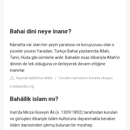
Bahai dini neye inanır?
Kâinatta var olan her şeyin yaratıcısı ve koruyucusu olan o
yüceler yücesi Yaradan, Türkçe Bahai yazılarında Allah,
Tanrı, Hüda gibi isimlerle anılır. Bahailer esas itibarıyla Allah'ın
dininin de tek olduğuna ve ilerleyerek devam ettiğine
inanırlar.
Kaynak kaldırma talebi
Cevabın tamamını burada okuyun:
|
tr.wikipedia.org
Bahâîlik islam mı?
İran'da Mirza Hüseyin Ali (ö. 1309/1892) tarafından kurulan
ve görüşleri itibariyle İslâm kültürüne dayanmakla beraber
İslâm dairesinden çıkmış bulunan bir mezhep.