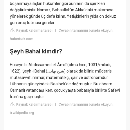
boşanmaya ilişkin hükümler gibi bunların da içerikleri
değiştirilmiştir. Namaz, Bahaullah'ın Akka'daki makamına
yönelerek günde üç defa kılınır. Yetişkinlerin yılda on dokuz
gün oruç tutması gerekir.
Kaynak kaldırma talebi
Cevabın tamamını burada okuyun:
|
haberturk.com
Şeyh Bahai kimdir?
Hüseyn b. Abdissamed el-Âmilî (ölmü hicri, 1031/miladi,
1622), Şeyh-i Bahai (شیخ بهایی) olarak da bilinir, müderris,
mutasavvıf, mimar, matematikçi, şair ve astronomdur.
Lübnanın güneyindeki Baalbek'de doğmuştur. Bu dönem
Osmanlı vatandaşı iken, çocuk yaşta babasıyla birlikte Safevi
İran'ına göçmüştür.
Kaynak kaldırma talebi
Cevabın tamamını burada okuyun:
|
tr.wikipedia.org