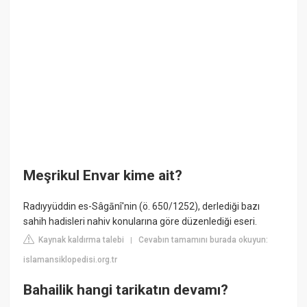
Meşrikul Envar kime ait?
Radıyyüddin es-Sâgānî'nin (ö. 650/1252), derlediği bazı
sahih hadisleri nahiv konularına göre düzenlediği eseri.
Kaynak kaldırma talebi
Cevabın tamamını burada okuyun:
|
islamansiklopedisi.org.tr
Bahailik hangi tarikatın devamı?