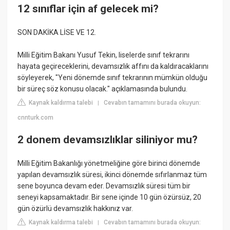
12 sınıflar için af gelecek mi?
SON DAKİKA LİSE VE 12.
Milli Eğitim Bakanı Yusuf Tekin, liselerde sınıf tekrarını
hayata geçireceklerini, devamsızlık affını da kaldıracaklarını
söyleyerek, "Yeni dönemde sınıf tekrarının mümkün olduğu
bir süreç söz konusu olacak." açıklamasında bulundu.
Kaynak kaldırma talebi
Cevabın tamamını burada okuyun:
|
cnnturk.com
2 donem devamsızlıklar siliniyor mu?
Milli Eğitim Bakanlığı yönetmeliğine göre birinci dönemde
yapılan devamsızlık süresi, ikinci dönemde sıfırlanmaz tüm
sene boyunca devam eder. Devamsızlık süresi tüm bir
seneyi kapsamaktadır. Bir sene içinde 10 gün özürsüz, 20
gün özürlü devamsızlık hakkınız var.
Kaynak kaldırma talebi
Cevabın tamamını burada okuyun:
|