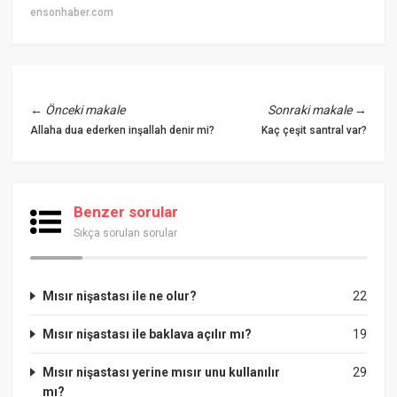
ensonhaber.com
←
Önceki makale
Sonraki makale
→
Allaha dua ederken inşallah denir mi?
Kaç çeşit santral var?
Benzer sorular
Sıkça sorulan sorular
Mısır nişastası ile ne olur?
22
Mısır nişastası ile baklava açılır mı?
19
Mısır nişastası yerine mısır unu kullanılır
29
mı?