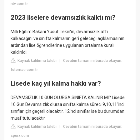
ntv.com.tr
2023 liselere devamsızlık kalktı mı?
Milli Eğitim Bakanı Yusuf Tekin'in, devamsızlık affı
kalkacağını ve sınıfta kalmanın geri geleceği açıklamasının
ardından lise öğrencilerine uygulanan ortalama kuralı
kaldırıldı.
Kaynak kaldırma talebi
Cevabın tamamını burada okuyun:
|
fotomac.com.tr
Lisede kaç yıl kalma hakkı var?
DEVAMSIZLIK 10 GÜN OLURSA SINIFTA KALINIR MI? Lisede
10 Gün Devamsızlık olursa sınıfta kalma süreci 9,10,11'inci
sınıflar için geçerli olacaktır. 12'nci sınıflar ise bu durumdan
muaf tutulacaktır.
Kaynak kaldırma talebi
Cevabın tamamını burada okuyun:
|
sporx.com