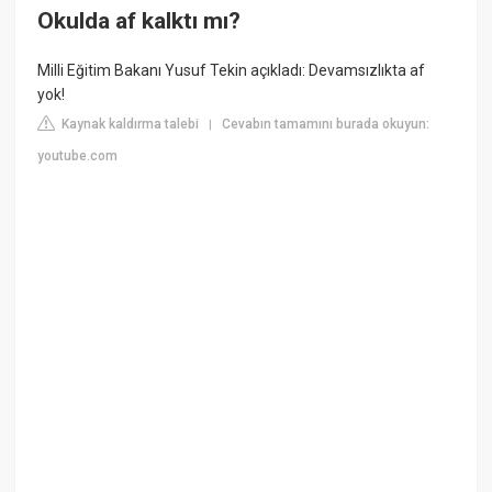
Okulda af kalktı mı?
Milli Eğitim Bakanı Yusuf Tekin açıkladı: Devamsızlıkta af
yok!
Kaynak kaldırma talebi
Cevabın tamamını burada okuyun:
|
youtube.com