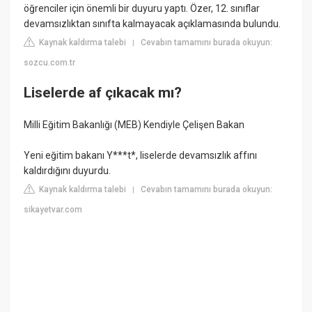
öğrenciler için önemli bir duyuru yaptı. Özer, 12. sınıflar
devamsızlıktan sınıfta kalmayacak açıklamasında bulundu.
Kaynak kaldırma talebi
Cevabın tamamını burada okuyun:
|
sozcu.com.tr
Liselerde af çıkacak mı?
Milli Eğitim Bakanlığı (MEB) Kendiyle Çelişen Bakan
Yeni eğitim bakanı Y***t*, liselerde devamsızlık affını
kaldırdığını duyurdu.
Kaynak kaldırma talebi
Cevabın tamamını burada okuyun:
|
sikayetvar.com