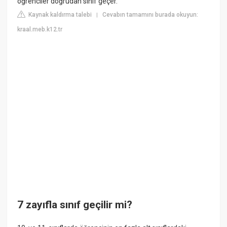
öğrenciler doğrudan sınıf geçer.
Kaynak kaldırma talebi
Cevabın tamamını burada okuyun:
|
kraal.meb.k12.tr
7 zayıfla sınıf geçilir mi?