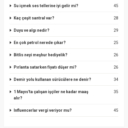
Su içmek ses tellerine iyi gelir mi?
45
Kaç çeşit santral var?
28
Duyu ve algı nedir?
29
En çok petrol nerede çıkar?
25
Bitlis neyi meşhur hediyelik?
26
Pırlanta satarken fiyatı düşer mi?
26
Demir yolu kullanan sürücülere ne denir?
34
1 Mayıs'ta çalışan işçiler ne kadar maaş
35
alır?
Influencerlar vergi veriyor mu?
45