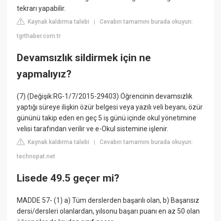
tekrarı yapabilir.
Kaynak kaldırma talebi
Cevabın tamamını burada okuyun:
|
tgrthaber.com.tr
Devamsızlık sildirmek için ne
yapmalıyız?
(7) (Değişik:RG-1/7/2015-29403) Öğrencinin devamsızlık
yaptığı süreye ilişkin özür belgesi veya yazılı veli beyanı, özür
gününü takip eden en geç 5 iş günü içinde okul yönetimine
velisi tarafından verilir ve e-Okul sistemine işlenir.
Kaynak kaldırma talebi
Cevabın tamamını burada okuyun:
|
technopat.net
Lisede 49.5 geçer mi?
MADDE 57- (1) a) Tüm derslerden başarılı olan, b) Başarısız
dersi/dersleri olanlardan, yılsonu başarı puanı en az 50 olan