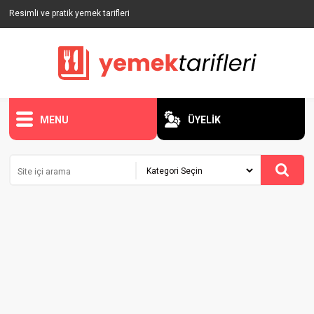
Resimli ve pratik yemek tarifleri
MENU
ÜYELİK