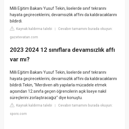
Milli Eğitim Bakanı Yusuf Tekin, liselerde sınıf tekrarını
hayata geçireceklerini, devamsızlık affını da kaldıracaklarını
bildirdi.
Kaynak kaldırma talebi
Cevabın tamamını burada okuyun:
|
gazetevatan.com
2023 2024 12 sınıflara devamsızlık affı
var mı?
Milli Eğitim Bakanı Yusuf Tekin, liselerde sınıf tekrarını
hayata geçireceklerini, devamsızlık affını da kaldıracaklarını
bildirdi.Tekin, "Merdiven altı yapılarla mücadele etmek
açısından 12.sınıfa geçen öğrencilerin açık liseye nakil
süreçlerini zorlaştıracağız" diye konuştu.
Kaynak kaldırma talebi
Cevabın tamamını burada okuyun:
|
sporx.com