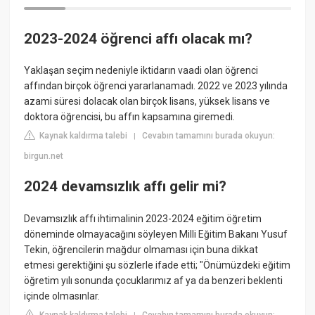
2023-2024 öğrenci affı olacak mı?
Yaklaşan seçim nedeniyle iktidarın vaadi olan öğrenci
affından birçok öğrenci yararlanamadı. 2022 ve 2023 yılında
azami süresi dolacak olan birçok lisans, yüksek lisans ve
doktora öğrencisi, bu affın kapsamına giremedi.
Kaynak kaldırma talebi
Cevabın tamamını burada okuyun:
|
birgun.net
2024 devamsızlık affı gelir mi?
Devamsızlık affı ihtimalinin 2023-2024 eğitim öğretim
döneminde olmayacağını söyleyen Milli Eğitim Bakanı Yusuf
Tekin, öğrencilerin mağdur olmaması için buna dikkat
etmesi gerektiğini şu sözlerle ifade etti; "Önümüzdeki eğitim
öğretim yılı sonunda çocuklarımız af ya da benzeri beklenti
içinde olmasınlar.
Kaynak kaldırma talebi
Cevabın tamamını burada okuyun: