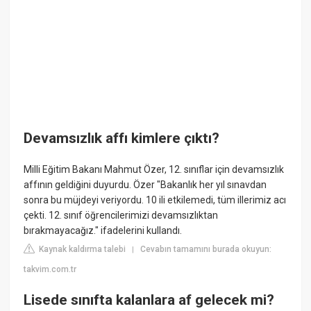
Devamsızlık affı kimlere çıktı?
Milli Eğitim Bakanı Mahmut Özer, 12. sınıflar için devamsızlık
affının geldiğini duyurdu. Özer "Bakanlık her yıl sınavdan
sonra bu müjdeyi veriyordu. 10 ili etkilemedi, tüm illerimiz acı
çekti. 12. sınıf öğrencilerimizi devamsızlıktan
bırakmayacağız." ifadelerini kullandı.
Kaynak kaldırma talebi
Cevabın tamamını burada okuyun:
|
takvim.com.tr
Lisede sınıfta kalanlara af gelecek mi?