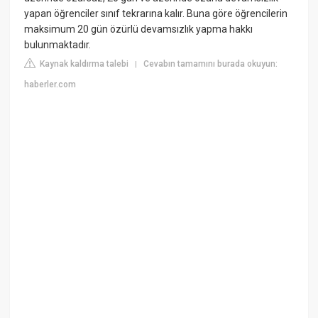
yapan öğrenciler sınıf tekrarına kalır. Buna göre öğrencilerin
maksimum 20 gün özürlü devamsızlık yapma hakkı
bulunmaktadır.
Kaynak kaldırma talebi
Cevabın tamamını burada okuyun:
|
haberler.com