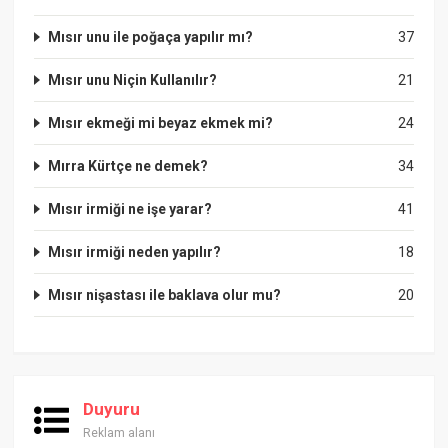
Mısır unu ile poğaça yapılır mı?
37
Mısır unu Niçin Kullanılır?
21
Mısır ekmeği mi beyaz ekmek mi?
24
Mırra Kürtçe ne demek?
34
Mısır irmiği ne işe yarar?
41
Mısır irmiği neden yapılır?
18
Mısır nişastası ile baklava olur mu?
20
Duyuru
Reklam alanı