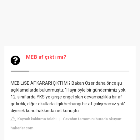
MEB af çıktı mı?
MEB LİSE AF KARARI ÇIKTI MI? Bakan Özer daha önce şu
açıklamalarda bulunmuştu: ''Hayır öyle bir gündemimiz yok.
12. sınıflarda YKS'ye girişe engel olan devamsızlıkla bir af
getirdik, diğer okullarla ilgili herhangi bir af çalışmamız yok"
diyerek konu hakkında net konuştu.
Kaynak kaldırma talebi
Cevabın tamamını burada okuyun:
|
haberler.com