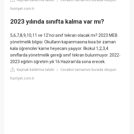
|
hurriyet.com.tr
2023 yılında sınıfta kalma var mı?
5,6,7,8,9,10,11 ve 12'nci sınıf tekrarı olacak mı? 2023 MEB
yönetmelik bilgisi. Okulların kapanmasına kısa bir zaman
kala öğrenciler karne heyecanı yaşıyor. İlkokul 1,2,3,4.
sınıflarda yönetmelik gereği sınıf tekrarı bulunmuyor. 2022-
2023 eğitim öğretim yılı 16 Haziran'da sona erecek.
Kaynak kaldırma talebi
Cevabın tamamını burada okuyun:
|
hurriyet.com.tr