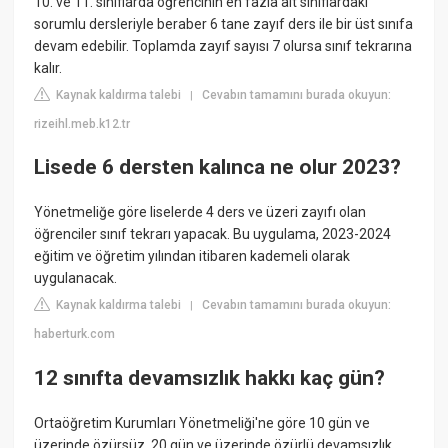
10. ve 11. sınıflarda öğrencinin en fazla alt sınıflardaki
sorumlu dersleriyle beraber 6 tane zayıf ders ile bir üst sınıfa
devam edebilir. Toplamda zayıf sayısı 7 olursa sınıf tekrarına
kalır.
Kaynak kaldırma talebi
Cevabın tamamını burada okuyun:
|
rizeihl.meb.k12.tr
Lisede 6 dersten kalınca ne olur 2023?
Yönetmeliğe göre liselerde 4 ders ve üzeri zayıfı olan
öğrenciler sınıf tekrarı yapacak. Bu uygulama, 2023-2024
eğitim ve öğretim yılından itibaren kademeli olarak
uygulanacak.
Kaynak kaldırma talebi
Cevabın tamamını burada okuyun:
|
haberturk.com
12 sınıfta devamsızlık hakkı kaç gün?
Ortaöğretim Kurumları Yönetmeliği'ne göre 10 gün ve
üzerinde özürsüz, 20 gün ve üzerinde özürlü devamsızlık